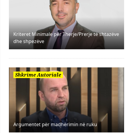
Kriteret Minimale për Therje/Prerje të shtazëve
dhe shpezëve
Shkrime Autoriale
Argumentet për madhërimin në ruku