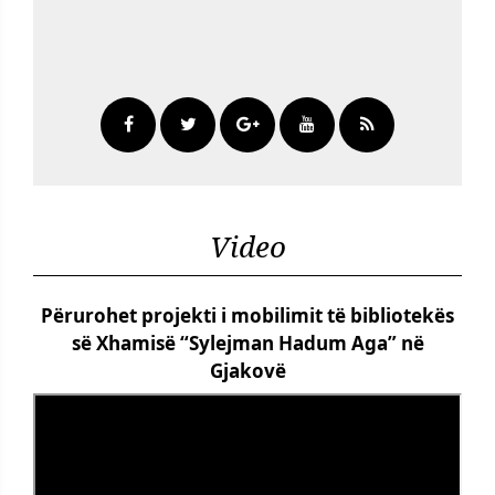
Video
Përurohet projekti i mobilimit të bibliotekës
së Xhamisë “Sylejman Hadum Aga” në
Gjakovë