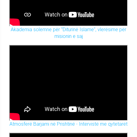
Akademia solemne për "Diturinë Islame", vlerësime për
misionin e saj
Atmosferë Barjami në Prishtinë - Intervistë me qytetarët