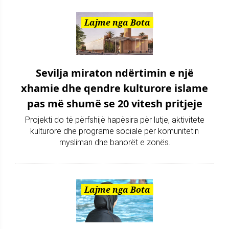
Lajme nga Bota
Sevilja miraton ndërtimin e një
xhamie dhe qendre kulturore islame
pas më shumë se 20 vitesh pritjeje
Projekti do të përfshijë hapësira për lutje, aktivitete
kulturore dhe programe sociale për komunitetin
mysliman dhe banorët e zonës.
Lajme nga Bota