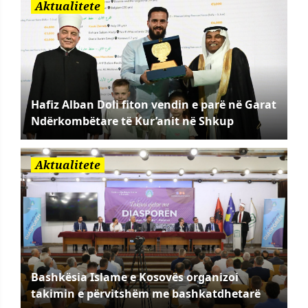
Aktualitete
Hafiz Alban Doli fiton vendin e parë në Garat
Ndërkombëtare të Kur’anit në Shkup
Aktualitete
Bashkësia Islame e Kosovës organizoi
takimin e përvitshëm me bashkatdhetarë