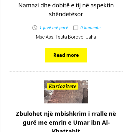
Namazi dhe dobitë e tij në aspektin
shëndetësor
1 javë më parë
0 komente
Msc.Ass. Teuta Borovci-Jaha
Read more
Kuriozitete
Zbulohet një mbishkrim i rrallë në
gurë me emrin e Umar ibn Al-
Khattabit