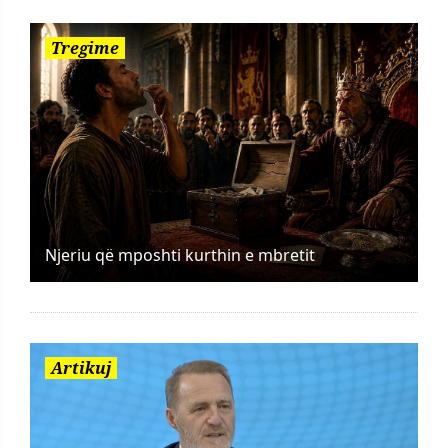
Tregime
Njeriu që mposhti kurthin e mbretit
Artikuj