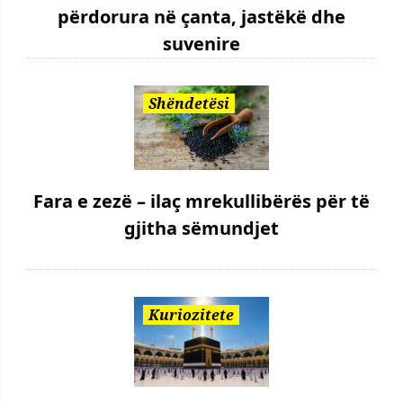
përdorura në çanta, jastëkë dhe
suvenire
Shëndetësi
Fara e zezë – ilaç mrekullibërës për të
gjitha sëmundjet
Kuriozitete