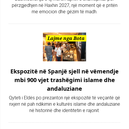
përzgjedhjen në Haxhin 2027, një moment që e pritën
me emocion dhe gëzim të madh.
Lajme nga Bota
Ekspozitë në Spanjë sjell në vëmendje
mbi 900 vjet trashëgimi islame dhe
andaluziane
Qyteti i Eldës po prezanton një ekspozitë të veçantë që
nxjerr në pah ndikimin e kulturës islame dhe andaluziane
në historinë dhe identitetin e rajonit.