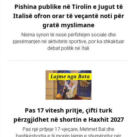
Pishina publike në Tirolin e Jugut të
Italisë ofron orar të veçantë noti për
gratë myslimane
Nisma synon të nxisë përfshirjen sociale dhe
pjesëmarrjen në aktivitete sportive, por ka shkaktuar
debat politik në Itali.
Lajme nga Bota
Pas 17 vitesh pritje, çifti turk
përzgjidhet në shortin e Haxhit 2027
Pas një pritjeje 17-vjeçare, Mehmet Bal dhe
bashkëshortja e tij morën lajmin e shumëpritur për