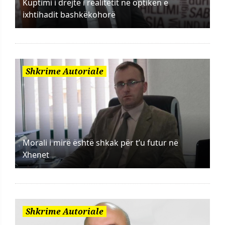
Kuptimi i drejtë i realitetit në optikën e
ixhtihadit bashkëkohorë
Shkrime Autoriale
Morali i mirë është shkak për t’u futur në
Xhenet
Shkrime Autoriale