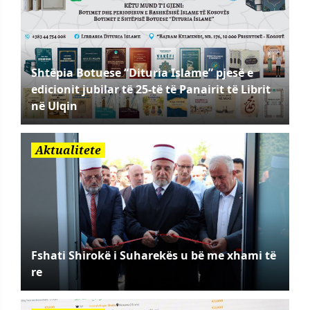
Shtëpia Botuese “Dituria Islame” pjesë e
edicionit jubilar të 25-të të Panairit të Librit
në Ulqin
Aktualitete
Fshati Shirokë i Suharekës u bë me xhami të
re