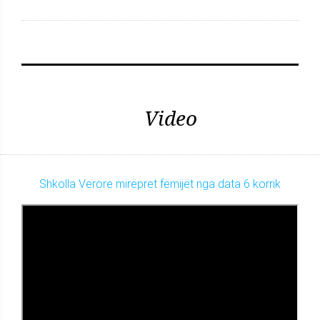
Video
Shkolla Verore mirëpret fëmijët nga data 6 korrik