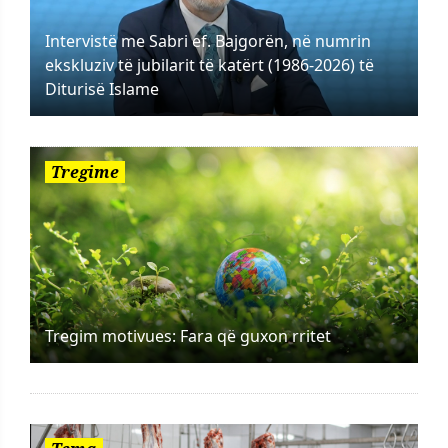
Intervistë me Sabri ef. Bajgorën, në numrin
ekskluziv të jubilarit të katërt (1986-2026) të
Diturisë Islame
Tregime
Tregim motivues: Fara që guxon rritet