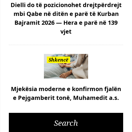
Dielli do të pozicionohet drejtpërdrejt
mbi Qabe në ditën e parë të Kurban
Bajramit 2026 — Hera e parë në 139
vjet
Shkencë
Mjekësia moderne e konfirmon fjalën
e Pejgamberit tonë, Muhamedit a.s.
Search