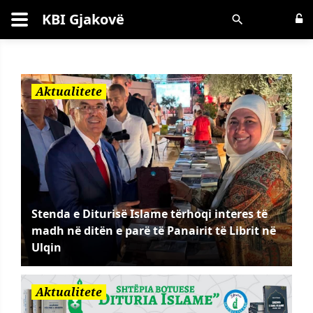
KBI Gjakovë
Kërko
Aktualitete
Stenda e Diturisë Islame tërhoqi interes të
madh në ditën e parë të Panairit të Librit në
Ulqin
Aktualitete