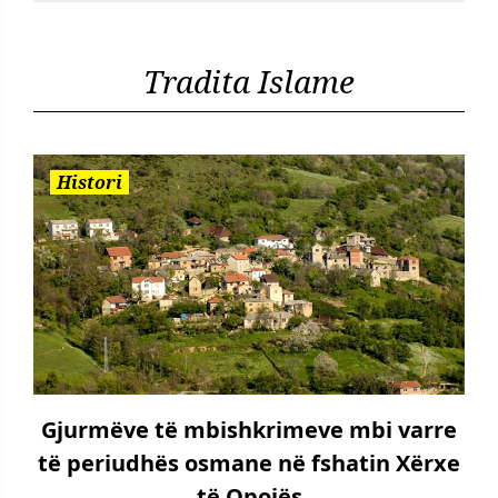
Tradita Islame
Histori
Gjurmëve të mbishkrimeve mbi varre
të periudhës osmane në fshatin Xërxe
të Opojës