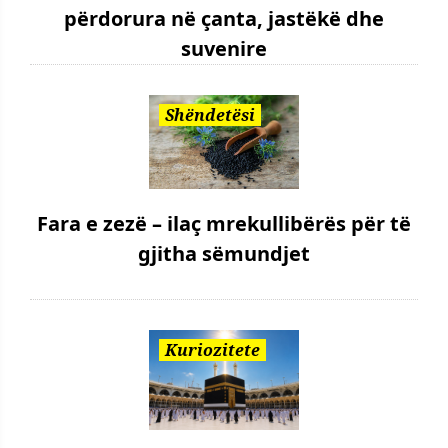
përdorura në çanta, jastëkë dhe
suvenire
Shëndetësi
Fara e zezë – ilaç mrekullibërës për të
gjitha sëmundjet
Kuriozitete