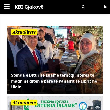
KBI Gjakovë
Kërko
Aktualitete
Stenda e Diturisë Islame tërhoqi interes të
madh në ditën e parë të Panairit të Librit në
Ulqin
Aktualitete