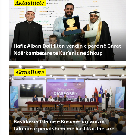
Aktualitete
Hafiz Alban Doli fiton vendin e parë në Garat
Ndërkombëtare të Kur’anit në Shkup
Aktualitete
Bashkësia Islame e Kosovës organizoi
takimin e përvitshëm me bashkatdhetarë