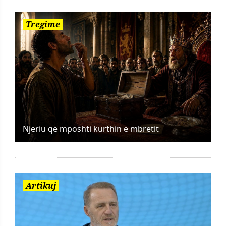
Tregime
Njeriu që mposhti kurthin e mbretit
Artikuj