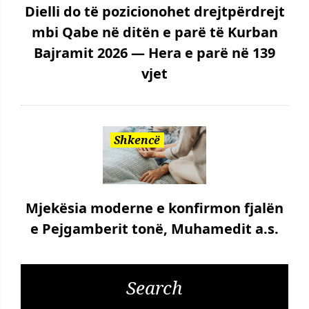
Dielli do të pozicionohet drejtpërdrejt
mbi Qabe në ditën e parë të Kurban
Bajramit 2026 — Hera e parë në 139
vjet
Shkencë
Mjekësia moderne e konfirmon fjalën
e Pejgamberit tonë, Muhamedit a.s.
Search