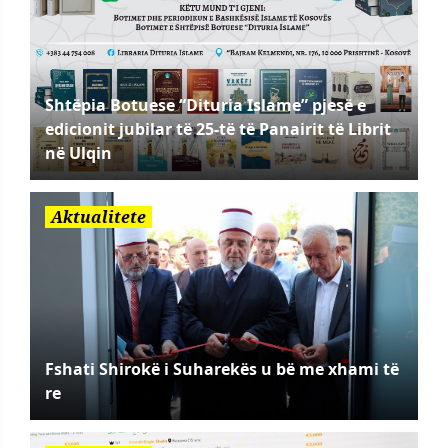
Shtëpia Botuese “Dituria Islame” pjesë e
edicionit jubilar të 25-të të Panairit të Librit
në Ulqin
Aktualitete
Fshati Shirokë i Suharekës u bë me xhami të
re