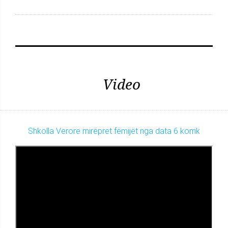
Video
Shkolla Verore mirëpret fëmijët nga data 6 korrik