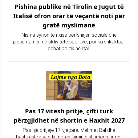
Pishina publike në Tirolin e Jugut të
Italisë ofron orar të veçantë noti për
gratë myslimane
Nisma synon të nxisë përfshirjen sociale dhe
pjesëmarrjen në aktivitete sportive, por ka shkaktuar
debat politik në Itali.
Lajme nga Bota
Pas 17 vitesh pritje, çifti turk
përzgjidhet në shortin e Haxhit 2027
Pas një pritjeje 17-vjeçare, Mehmet Bal dhe
bashkëshortja e tij morën lajmin e shumëpritur për