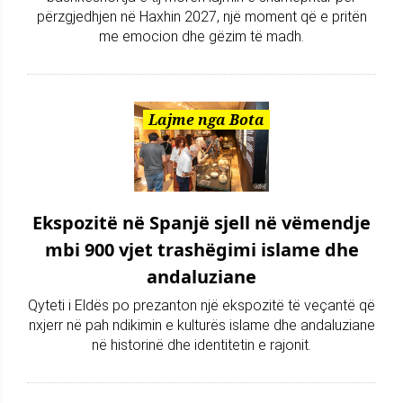
përzgjedhjen në Haxhin 2027, një moment që e pritën
me emocion dhe gëzim të madh.
Lajme nga Bota
Ekspozitë në Spanjë sjell në vëmendje
mbi 900 vjet trashëgimi islame dhe
andaluziane
Qyteti i Eldës po prezanton një ekspozitë të veçantë që
nxjerr në pah ndikimin e kulturës islame dhe andaluziane
në historinë dhe identitetin e rajonit.