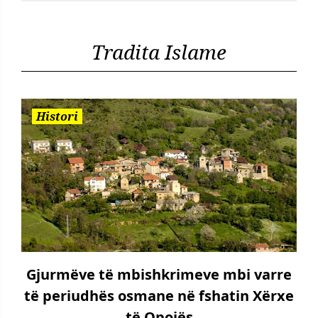
Tradita Islame
Histori
Gjurmëve të mbishkrimeve mbi varre
të periudhës osmane në fshatin Xërxe
të Opojës