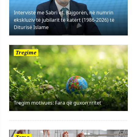
Intervistë me Sabri ef. Bajgorën, në numrin
ekskluziv të jubilarit të katërt (1986-2026) të
Diturisë Islame
Tregime
Tregim motivues: Fara që guxon rritet