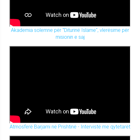
Akademia solemne për "Diturinë Islame", vlerësime për
misionin e saj
Atmosferë Barjami në Prishtinë - Intervistë me qytetarët