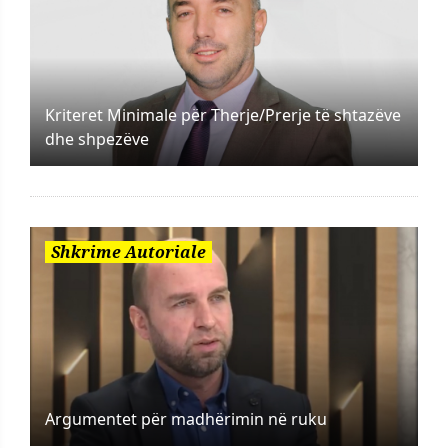
Kriteret Minimale për Therje/Prerje të shtazëve
dhe shpezëve
Shkrime Autoriale
Argumentet për madhërimin në ruku