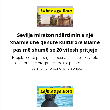
Lajme nga Bota
Sevilja miraton ndërtimin e një
xhamie dhe qendre kulturore islame
pas më shumë se 20 vitesh pritjeje
Projekti do të përfshijë hapësira për lutje, aktivitete
kulturore dhe programe sociale për komunitetin
mysliman dhe banorët e zonës.
Lajme nga Bota