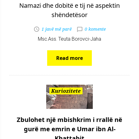
Namazi dhe dobitë e tij në aspektin
shëndetësor
1 javë më parë
0 komente
Msc.Ass. Teuta Borovci-Jaha
Read more
Kuriozitete
Zbulohet një mbishkrim i rrallë në
gurë me emrin e Umar ibn Al-
Khattabit