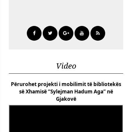
Video
Përurohet projekti i mobilimit të bibliotekës
së Xhamisë “Sylejman Hadum Aga” në
Gjakovë