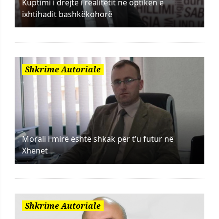
Kuptimi i drejtë i realitetit në optikën e
ixhtihadit bashkëkohorë
Shkrime Autoriale
Morali i mirë është shkak për t’u futur në
Xhenet
Shkrime Autoriale