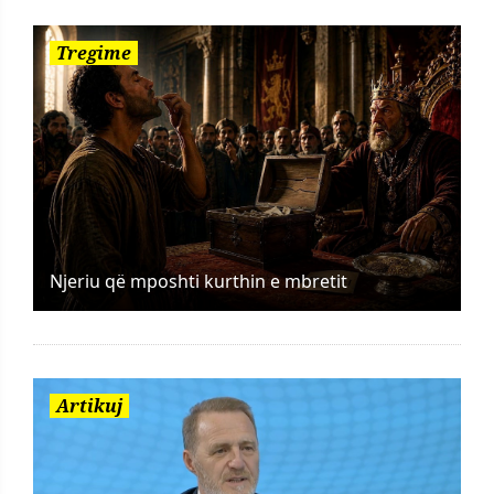
Tregime
Njeriu që mposhti kurthin e mbretit
Artikuj