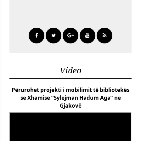
Video
Përurohet projekti i mobilimit të bibliotekës
së Xhamisë “Sylejman Hadum Aga” në
Gjakovë