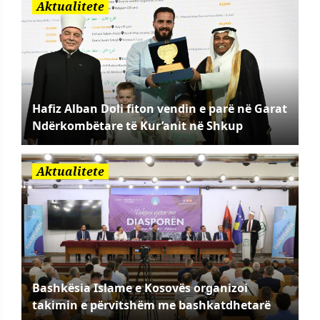
Aktualitete
Hafiz Alban Doli fiton vendin e parë në Garat
Ndërkombëtare të Kur’anit në Shkup
Aktualitete
Bashkësia Islame e Kosovës organizoi
takimin e përvitshëm me bashkatdhetarë