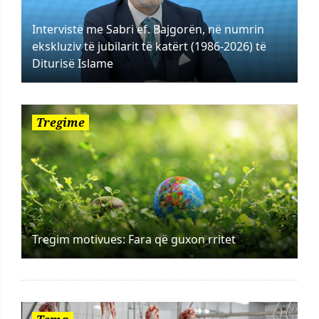
Intervistë me Sabri ef. Bajgorën, në numrin
ekskluziv të jubilarit të katërt (1986-2026) të
Diturisë Islame
Tregime
Tregim motivues: Fara që guxon rritet