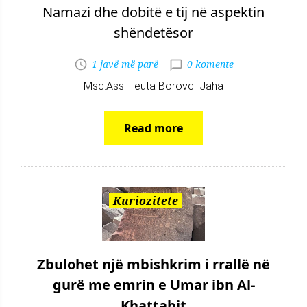
Namazi dhe dobitë e tij në aspektin
shëndetësor
1 javë më parë
0 komente
Msc.Ass. Teuta Borovci-Jaha
Read more
Kuriozitete
Zbulohet një mbishkrim i rrallë në
gurë me emrin e Umar ibn Al-
Khattabit