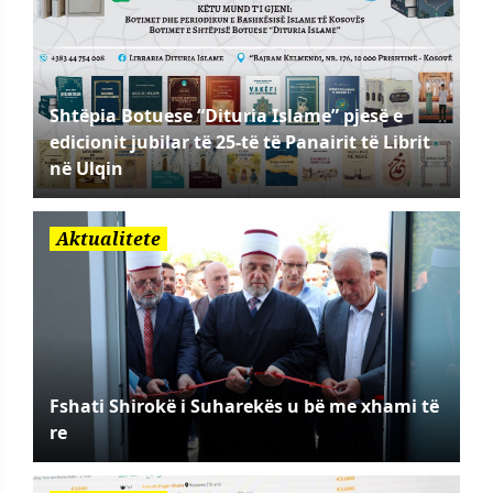
Shtëpia Botuese “Dituria Islame” pjesë e
edicionit jubilar të 25-të të Panairit të Librit
në Ulqin
Aktualitete
Fshati Shirokë i Suharekës u bë me xhami të
re