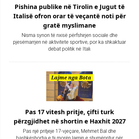
Pishina publike në Tirolin e Jugut të
Italisë ofron orar të veçantë noti për
gratë myslimane
Nisma synon të nxisë përfshirjen sociale dhe
pjesëmarrjen në aktivitete sportive, por ka shkaktuar
debat politik në Itali.
Lajme nga Bota
Pas 17 vitesh pritje, çifti turk
përzgjidhet në shortin e Haxhit 2027
Pas një pritjeje 17-vjeçare, Mehmet Bal dhe
bashkëshortja e tij morën lajmin e shumëpritur për