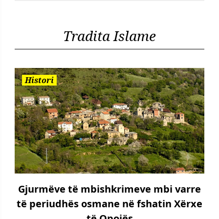
Tradita Islame
Histori
Gjurmëve të mbishkrimeve mbi varre
të periudhës osmane në fshatin Xërxe
të Opojës