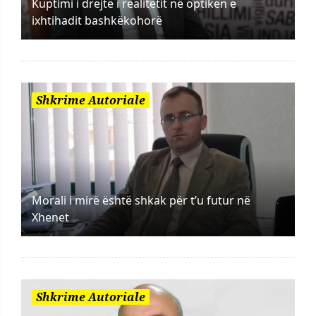
Kuptimi i drejtë i realitetit në optikën e
ixhtihadit bashkëkohorë
Shkrime Autoriale
Morali i mirë është shkak për t’u futur në
Xhenet
Shkrime Autoriale