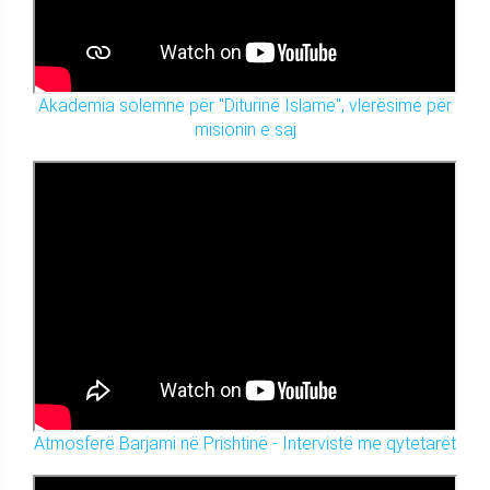
Akademia solemne për "Diturinë Islame", vlerësime për
misionin e saj
Atmosferë Barjami në Prishtinë - Intervistë me qytetarët