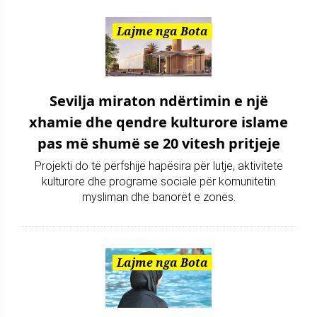
Lajme nga Bota
Sevilja miraton ndërtimin e një
xhamie dhe qendre kulturore islame
pas më shumë se 20 vitesh pritjeje
Projekti do të përfshijë hapësira për lutje, aktivitete
kulturore dhe programe sociale për komunitetin
mysliman dhe banorët e zonës.
Lajme nga Bota