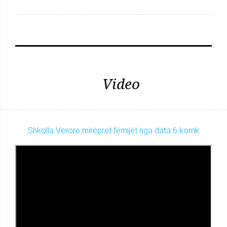
Video
Shkolla Verore mirëpret fëmijët nga data 6 korrik