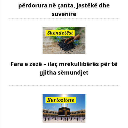
përdorura në çanta, jastëkë dhe
suvenire
Shëndetësi
Fara e zezë – ilaç mrekullibërës për të
gjitha sëmundjet
Kuriozitete