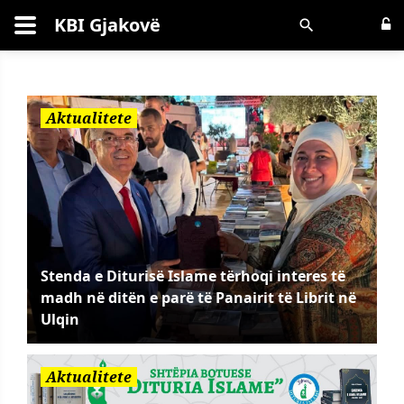
KBI Gjakovë
Kërko
Aktualitete
Stenda e Diturisë Islame tërhoqi interes të
madh në ditën e parë të Panairit të Librit në
Ulqin
Aktualitete