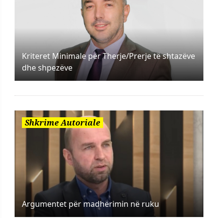
Kriteret Minimale për Therje/Prerje të shtazëve
dhe shpezëve
Shkrime Autoriale
Argumentet për madhërimin në ruku