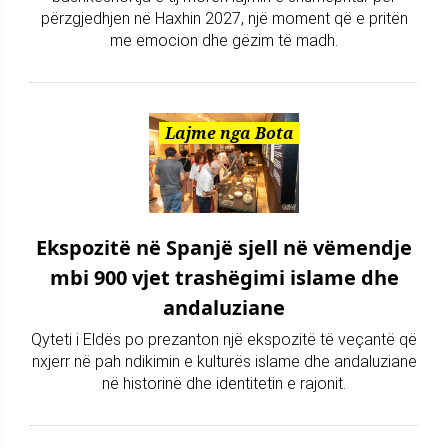
përzgjedhjen në Haxhin 2027, një moment që e pritën
me emocion dhe gëzim të madh.
Lajme nga Bota
Ekspozitë në Spanjë sjell në vëmendje
mbi 900 vjet trashëgimi islame dhe
andaluziane
Qyteti i Eldës po prezanton një ekspozitë të veçantë që
nxjerr në pah ndikimin e kulturës islame dhe andaluziane
në historinë dhe identitetin e rajonit.