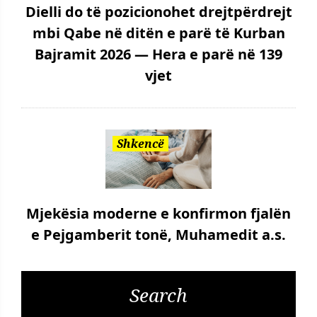
Dielli do të pozicionohet drejtpërdrejt
mbi Qabe në ditën e parë të Kurban
Bajramit 2026 — Hera e parë në 139
vjet
Shkencë
Mjekësia moderne e konfirmon fjalën
e Pejgamberit tonë, Muhamedit a.s.
Search