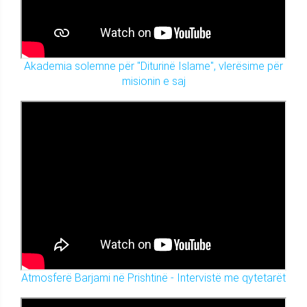
Akademia solemne për "Diturinë Islame", vlerësime për
misionin e saj
Atmosferë Barjami në Prishtinë - Intervistë me qytetarët