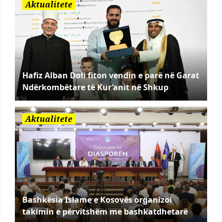
Aktualitete
Hafiz Alban Doli fiton vendin e parë në Garat
Ndërkombëtare të Kur’anit në Shkup
Aktualitete
Bashkësia Islame e Kosovës organizoi
takimin e përvitshëm me bashkatdhetarë