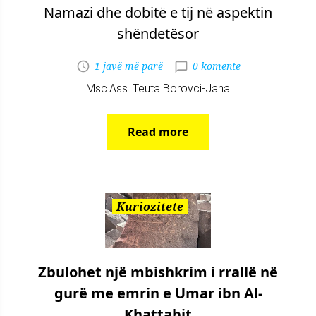
Namazi dhe dobitë e tij në aspektin
shëndetësor
1 javë më parë
0 komente
Msc.Ass. Teuta Borovci-Jaha
Read more
Kuriozitete
Zbulohet një mbishkrim i rrallë në
gurë me emrin e Umar ibn Al-
Khattabit