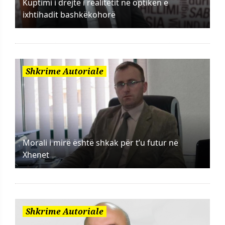
Kuptimi i drejtë i realitetit në optikën e
ixhtihadit bashkëkohorë
Shkrime Autoriale
Morali i mirë është shkak për t’u futur në
Xhenet
Shkrime Autoriale