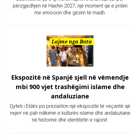
përzgjedhjen në Haxhin 2027, një moment që e pritën
me emocion dhe gëzim të madh.
Lajme nga Bota
Ekspozitë në Spanjë sjell në vëmendje
mbi 900 vjet trashëgimi islame dhe
andaluziane
Qyteti i Eldës po prezanton një ekspozitë të veçantë që
nxjerr në pah ndikimin e kulturës islame dhe andaluziane
në historinë dhe identitetin e rajonit.