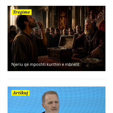
Tregime
Njeriu që mposhti kurthin e mbretit
Artikuj