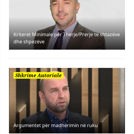
Kriteret Minimale për Therje/Prerje të shtazëve
dhe shpezëve
Shkrime Autoriale
Argumentet për madhërimin në ruku