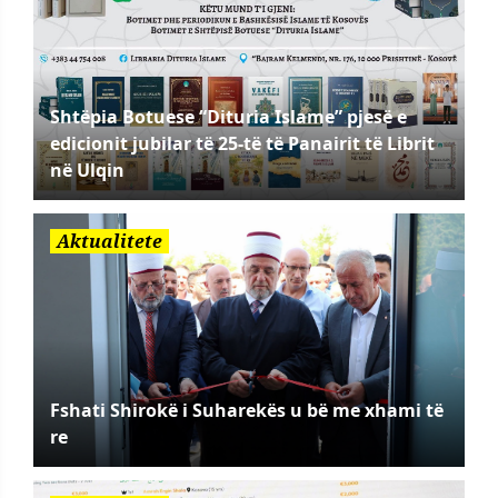
Shtëpia Botuese “Dituria Islame” pjesë e
edicionit jubilar të 25-të të Panairit të Librit
në Ulqin
Aktualitete
Fshati Shirokë i Suharekës u bë me xhami të
re