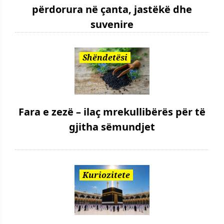
përdorura në çanta, jastëkë dhe
suvenire
Shëndetësi
Fara e zezë – ilaç mrekullibërës për të
gjitha sëmundjet
Kuriozitete