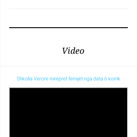
Video
Shkolla Verore mirëpret fëmijët nga data 6 korrik