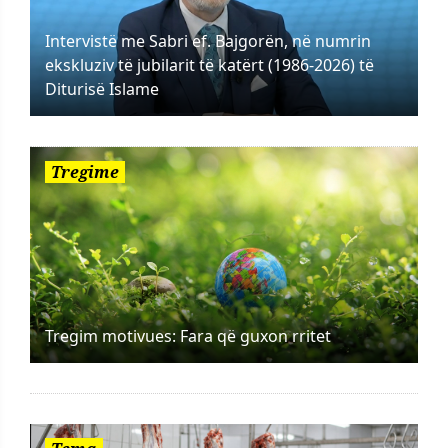
Intervistë me Sabri ef. Bajgorën, në numrin
ekskluziv të jubilarit të katërt (1986-2026) të
Diturisë Islame
Tregime
Tregim motivues: Fara që guxon rritet