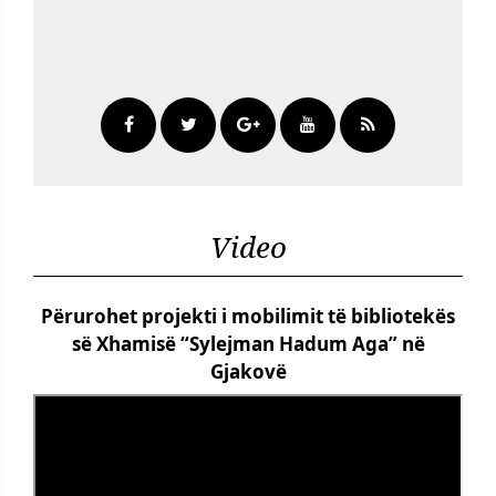
Video
Përurohet projekti i mobilimit të bibliotekës
së Xhamisë “Sylejman Hadum Aga” në
Gjakovë