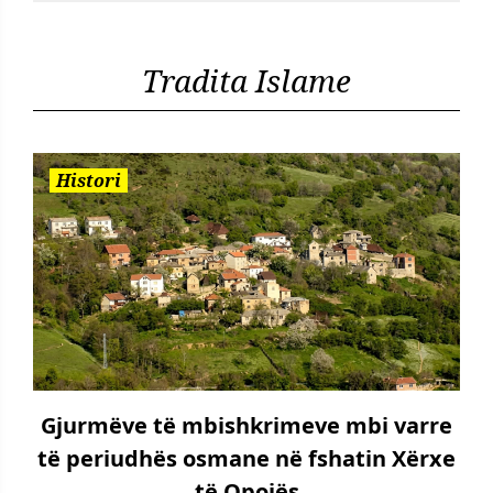
Tradita Islame
Histori
Gjurmëve të mbishkrimeve mbi varre
të periudhës osmane në fshatin Xërxe
të Opojës