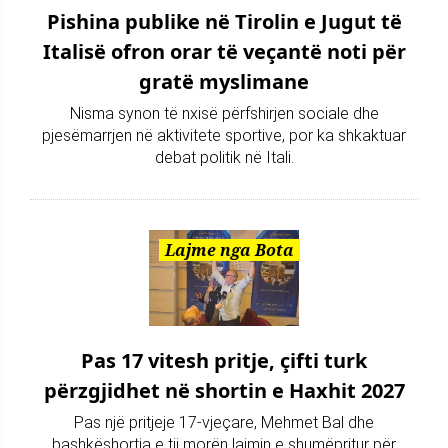
Pishina publike në Tirolin e Jugut të
Italisë ofron orar të veçantë noti për
gratë myslimane
Nisma synon të nxisë përfshirjen sociale dhe
pjesëmarrjen në aktivitete sportive, por ka shkaktuar
debat politik në Itali.
Lajme nga Bota
Pas 17 vitesh pritje, çifti turk
përzgjidhet në shortin e Haxhit 2027
Pas një pritjeje 17-vjeçare, Mehmet Bal dhe
bashkëshortja e tij morën lajmin e shumëpritur për