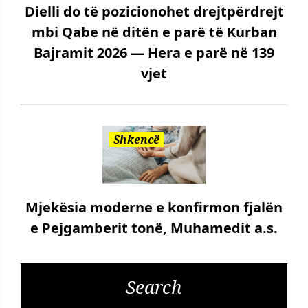
Dielli do të pozicionohet drejtpërdrejt
mbi Qabe në ditën e parë të Kurban
Bajramit 2026 — Hera e parë në 139
vjet
Shkencë
Mjekësia moderne e konfirmon fjalën
e Pejgamberit tonë, Muhamedit a.s.
Search