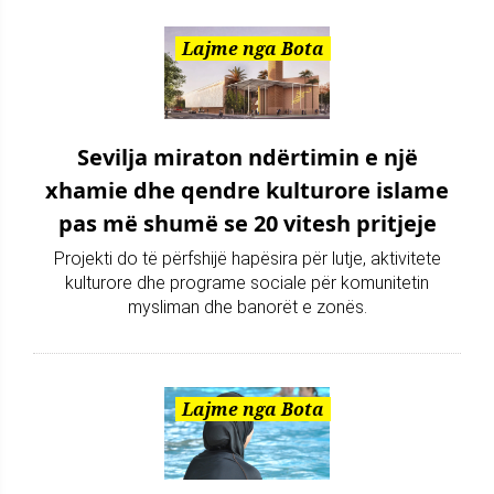
Lajme nga Bota
Sevilja miraton ndërtimin e një
xhamie dhe qendre kulturore islame
pas më shumë se 20 vitesh pritjeje
Projekti do të përfshijë hapësira për lutje, aktivitete
kulturore dhe programe sociale për komunitetin
mysliman dhe banorët e zonës.
Lajme nga Bota