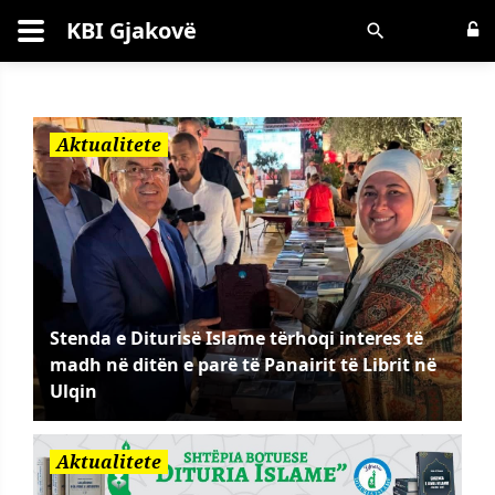
KBI Gjakovë
Kërko
Aktualitete
Stenda e Diturisë Islame tërhoqi interes të
madh në ditën e parë të Panairit të Librit në
Ulqin
Aktualitete