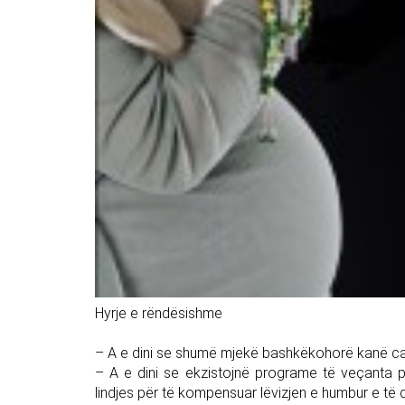
Hyrje e rëndësishme
– A e dini se shumë mjekë bashkëkohorë kanë cak
– A e dini se ekzistojnë programe të veçanta 
lindjes për të kompensuar lëvizjen e humbur e 