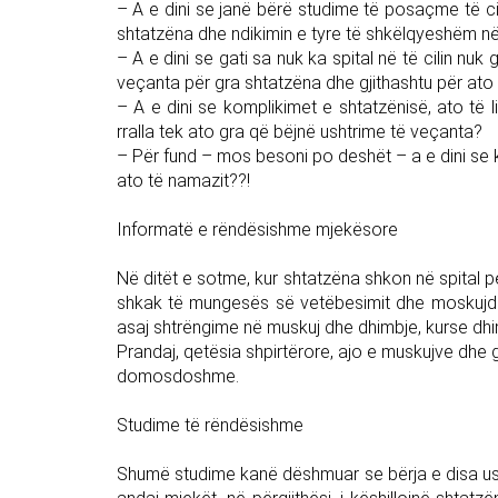
– A e dini se janë bërë studime të posaçme të ci
shtatzëna dhe ndikimin e tyre të shkëlqyeshëm në 
– A e dini se gati sa nuk ka spital në të cilin nu
veçanta për gra shtatzëna dhe gjithashtu për ato 
– A e dini se komplikimet e shtatzënisë, ato të li
rralla tek ato gra që bëjnë ushtrime të veçanta?
– Për fund – mos besoni po deshët – a e dini se k
ato të namazit??!
Informatë e rëndësishme mjekësore
Në ditët e sotme, kur shtatzëna shkon në spital pë
shkak të mungesës së vetëbesimit dhe moskujdes
asaj shtrëngime në muskuj dhe dhimbje, kurse dhim
Prandaj, qetësia shpirtërore, ajo e muskujve dhe
domosdoshme.
Studime të rëndësishme
Shumë studime kanë dëshmuar se bërja e disa ush