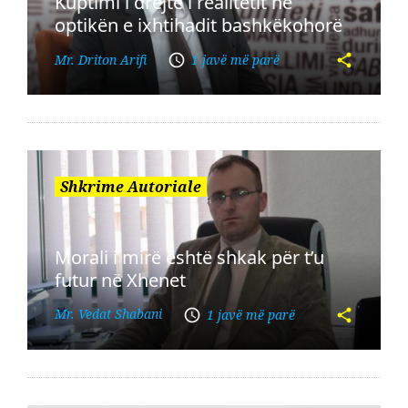
Kuptimi i drejtë i realitetit në
optikën e ixhtihadit bashkëkohorë
Mr. Driton Arifi
1 javë më parë
Shkrime Autoriale
Morali i mirë është shkak për t’u
futur në Xhenet
Mr. Vedat Shabani
1 javë më parë