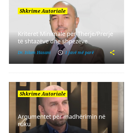
Shkrime Autoriale
Kriteret Minimale për Therje/Prerje
të shtazëve dhe shpezëve
Dr. Islam Hasani
1 javë më parë
Shkrime Autoriale
Argumentet për madhërimin në
ruku