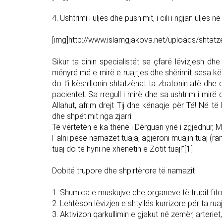
4. Ushtrimi i uljes dhe pushimit, i cili i ngjan uljes 
[img]http://www.islamgjakova.net/uploads/shtat
Sikur ta dinin specialistët se çfarë lëvizjesh 
mënyrë më e mirë e ruajtjes dhe shërimit sesa k
do t’i këshillonin shtatzënat ta zbatonin atë dhe 
pacientet. Sa rregull i mirë dhe sa ushtrim i mir
Allahut, afrim drejt Tij dhe kënaqje për Të! Në 
dhe shpëtimit nga zjarri.
Të vërtetën e ka thënë i Dërguari ynë i zgjedhur, Mu
Falni pesë namazet tuaja, agjëroni muajin tuaj (ra
tuaj do të hyni në xhenetin e Zotit tuaj!”[1]
Dobitë trupore dhe shpirtërore të namazit
1. Shumica e muskujve dhe organeve të trupit fitojn
2. Lehtëson lëvizjen e shtyllës kurrizore për ta ru
3. Aktivizon qarkullimin e gjakut në zemër, arterie