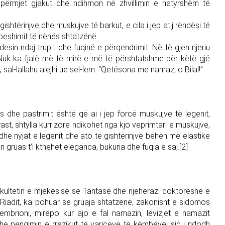
ëpërmjet gjakut dhe ndihmon në zhvillimin e natyrshëm të
gishtërinjve dhe muskujve të barkut, e cila i jep atij rëndësi të
peshimit të nënës shtatzënë.
esin ndaj trupit dhe fuqinë e përqendrimit. Në të gjen njeriu
. Nuk ka fjalë më të mirë e më të përshtatshme për këtë gjë
sal-lallahu alejhi ue sel-lem: “Qetësona me namaz, o Bilal!”
s dhe pastrimit është që ai i jep forcë muskujve të legenit,
ast, shtylla kurrizore ndikohet nga kjo veprimtari e muskujve,
dhe nyjat e legenit dhe ato të gishtërinjve bëhen më elastike
gruas t’i kthehet eleganca, bukuria dhe fuqia e saj.[2]
kultetin e mjekësisë së Tantasë dhe njëherazi doktoreshë e
Riadit, ka pohuar se gruaja shtatzënë, zakonisht e sidomos
embrioni, mirëpo kur ajo e fal namazin, lëvizjet e namazit
 dhe pengimin e rrezikut të variçeve të këmbëve, siç i ndodh