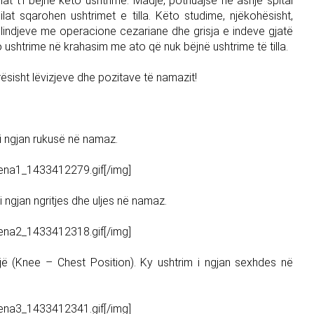
ënat t’i bëjnë këto ushtrime. Madje, pothuajse në asnjë spital
at sqarohen ushtrimet e tilla. Këto studime, njëkohësisht,
 lindjeve me operacione cezariane dhe grisja e indeve gjatë
to ushtrime në krahasim me ato që nuk bëjnë ushtrime të tilla.
rësisht lëvizjeve dhe pozitave të namazit!
m i ngjan rukusë në namaz.
zena1_1433412279.gif[/img]
i i ngjan ngritjes dhe uljes në namaz.
zena2_1433412318.gif[/img]
një (Knee – Chest Position). Ky ushtrim i ngjan sexhdes në
zena3_1433412341.gif[/img]