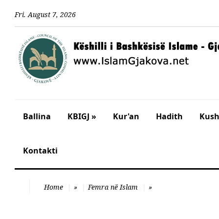
Fri
.
August
7
,
2026
Ballina
KBIGJ »
Kur'an
Hadith
Kusht
Kontakti
Home
»
Femra në Islam
»