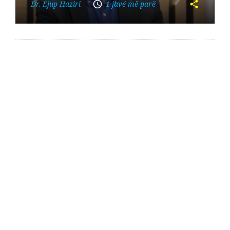
Dr. Ejup Haziri
1 javë më parë