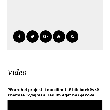
Video
Përurohet projekti i mobilimit të bibliotekës së
Xhamisë “Sylejman Hadum Aga” në Gjakovë