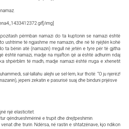
në namaz.
zena4_1433412372.gif[/img]
dhe pozitash përmban namazi do ta kuptonin se namazi është
ëto ushtrime të ngjashme me namazin, dhe në të njëjtën kohë
do ta bënin atë (namazin) rregull në jetën e tyre për të gjitha
ë që është namazi, madje na mjafton që ai është adhurim ndaj
të ka shpërblim të madh, madje namazi është rruga e xhenetit
hammedi, sal-lallahu alejhi ue sel-lem, kur thotë: “O ju njerëz!
mazanin), jepeni zekatin e pasurisë suaj dhe binduni prijësve
ë një elasticitet.
ajtur qëndrueshmërinë e trupit dhe drejtpeshimin.
t, venat dhe trurin. Ndërsa, në rastin e shtatzënave, kjo ndikon