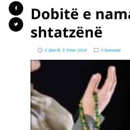
Dobitë e nam
shtatzënë
E Martë, 9 Tetor 2018
0 komente