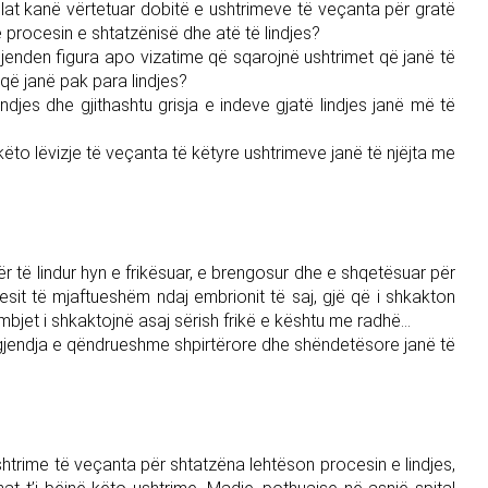
lat kanë vërtetuar dobitë e ushtrimeve të veçanta për gratë
procesin e shtatzënisë dhe atë të lindjes?
k gjenden figura apo vizatime që sqarojnë ushtrimet që janë të
që janë pak para lindjes?
ndjes dhe gjithashtu grisja e indeve gjatë lindjes janë më të
ëto lëvizje të veçanta të këtyre ushtrimeve janë të njëjta me
r të lindur hyn e frikësuar, e brengosur dhe e shqetësuar për
it të mjaftueshëm ndaj embrionit të saj, gjë që i shkakton
bjet i shkaktojnë asaj sërish frikë e kështu me radhë…
 gjendja e qëndrueshme shpirtërore dhe shëndetësore janë të
trime të veçanta për shtatzëna lehtëson procesin e lindjes,