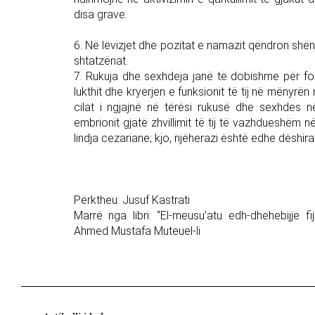
disa grave.
6. Në lëvizjet dhe pozitat e namazit qëndron shëndet
shtatzënat.
7. Rukuja dhe sexhdeja janë të dobishme për fo
lukthit dhe kryerjen e funksionit të tij në mënyrë
cilat i ngjajnë në tërësi rukusë dhe sexhdes
embrionit gjatë zhvillimit të tij të vazhdueshëm n
lindja cezariane; kjo, njëherazi është edhe dëshi
Përktheu: Jusuf Kastrati
Marrë nga libri: “El-meusu’atu edh-dhehebijje fij
Ahmed Mustafa Muteuel-li