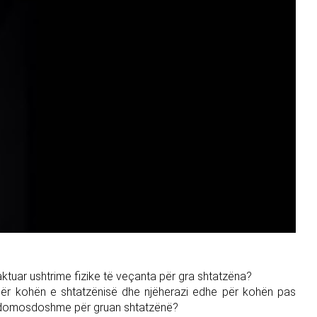
tuar ushtrime fizike të veçanta për gra shtatzëna?
për kohën e shtatzënisë dhe njëherazi edhe për kohën pas
të domosdoshme për gruan shtatzënë?