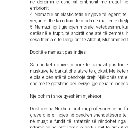
në dërgimin e ushqimit embrionit me rregull n
embrionit.
4. Namazi ruan elasticitetin e nyjave të legenit, të 
veçantë dhe ka ndikim të madh në ruajtjen e drejt
5. Namazi ngrit gjendjen morale, vetëbesimin, kujd
qetësinë e trupit, të shpirtit dhe atë të zemrës
sesa thënia e të Dërguarit të Allahut, Muhammedit, 
Dobitë e namazit pas lindjes
Sa i përket dobive trupore të namazit pas lindje
muskujve të barkut dhe atyre të gjoksit. Me këtë r
e cila e bën atë të qëndrojë drejt. Njëkohësisht e
dhe më të gatshme për lëvizje, gjë që ia mundëson 
Një pohim i shkëlqyeshëm mjekësor
Doktoresha Nexhua Ibrahimi, profesoreshë në fa
grave dhe e lindjes në qendrën shëndetësore të 
në muajt e fundit të shtatzënisë rëndohet nga 
ndihmojnë në aktivizimin e qarkullimit të gjakut