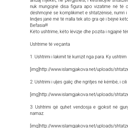
andaj mjekët, në përgjithësi, i këshillojnë shtatz
nuk mungojnë disa figura apo vizatime në të cil
dëshmojnë se komplikimet e shtatzënisë, numri i
lindjes janë më të rralla tek ato gra që i bëjnë kë
Befasia!!!
Këto ushtrime, këto lëvizje dhe pozita i ngjajnë të
Ushtrime të veçanta
1. Ushtrimi i lakimit të kurrizit nga para. Ky ushtri
[img]http://www.islamgjakova.net/uploads/shtat
2. Ushtrimi i uljes galiç dhe ngritjes në këmbë, i cil
[img]http://www.islamgjakova.net/uploads/shtat
3. Ushtrimi që quhet vendosja e gjoksit në gju
namaz.
[img]http://www.islamgjakova.net/uploads/shtat