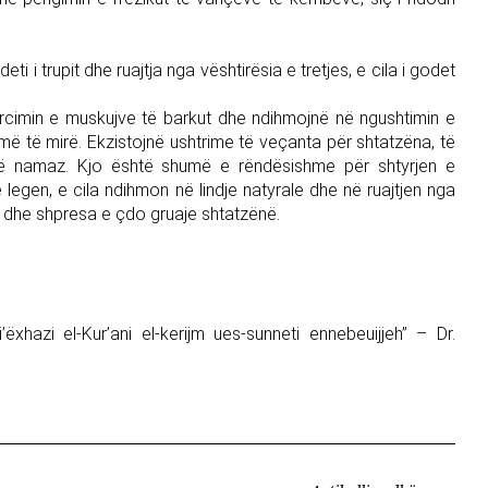
i i trupit dhe ruajtja nga vështirësia e tretjes, e cila i godet
rcimin e muskujve të barkut dhe ndihmojnë në ngushtimin e
n më të mirë. Ekzistojnë ushtrime të veçanta për shtatzëna, të
 në namaz. Kjo është shumë e rëndësishme për shtyrjen e
ë legen, e cila ndihmon në lindje natyrale dhe në ruajtjen nga
ra dhe shpresa e çdo gruaje shtatzënë.
i’ëxhazi el-Kur’ani el-kerijm ues-sunneti ennebeuijjeh” – Dr.