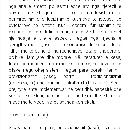
nga ana e shtetit, po ashtu edhe ato nga njerëzit e
pavarur, në shoqëri luanin rol të rëndësishëm në
përmirësimin dhe fuqizimin e kushteve të jetesës së
qytetarëve të shtetit. Kur i qasemi funksionimit të
ekonomisë në shtetin osman, është Vështirë të bëhet
një ndarje e tillë e aspektit tregtar nga rrjedha e
përgjithshme, ngase jeta ekonomike funksiononte e
lidhur me tërësinë e marrëdhënieve fetare, shoqërore,
politike, familjare dhe morale. Në literaturën e kësaj
fushe përmenden tri parime ekonomike, në bazë të të
cilave rregullohej sistemi tregtar perandorak: Parimi i
provizionizmit (iase), parimi i tradicionalizmit
(gelenekçilik) dhe parimi i fiskalízmit (fiskalizím). Secili
prej tyre ishte implementuar në periudhë, hapësirë dhe
sektor të caktuar, herë në masë më të madhe e herë në
masë më të vogël, varësisht nga konteksti.
Provizionizmi (iase)
Sipas parimit të parë, provizionizmit (iase), malli dhe