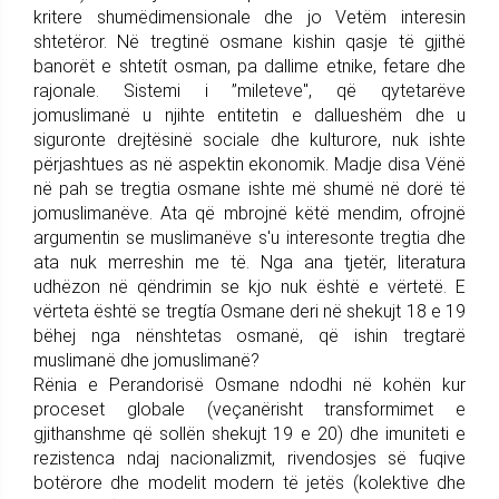
kritere shumëdimensionale dhe jo Vetëm interesin
shtetëror. Në tregtinë osmane kishin qasje të gjithë
banorët e shtetít osman, pa dallime etnike, fetare dhe
rajonale. Sistemi i ”mileteve", që qytetarëve
jomuslimanë u njihte entitetin e dallueshëm dhe u
siguronte drejtësinë sociale dhe kulturore, nuk ishte
përjashtues as në aspektin ekonomik. Madje disa Vënë
në pah se tregtia osmane ishte më shumë në dorë të
jomuslimanëve. Ata që mbrojnë këtë mendim, ofrojnë
argumentin se muslimanëve s'u interesonte tregtia dhe
ata nuk merreshin me të. Nga ana tjetër, literatura
udhëzon në qëndrimin se kjo nuk është e vërtetë. E
vërteta është se tregtía Osmane deri në shekujt 18 e 19
bëhej nga nënshtetas osmanë, që ishin tregtarë
muslimanë dhe jomuslimanë?
Rënia e Perandorisë Osmane ndodhi në kohën kur
proceset globale (veçanërisht transformimet e
gjithanshme që sollën shekujt 19 e 20) dhe imuniteti e
rezistenca ndaj nacionalizmit, rivendosjes së fuqive
botërore dhe modelit modern të jetës (kolektive dhe