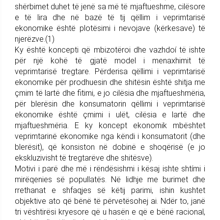
shërbimet duhet të jenë sa më të mjaftueshme, cilësore
e të lira dhe në bazë të tij qëllim i veprimtarisë
ekonomike është plotësimi i nevojave (kërkesave) të
njerëzve.(1)
Ky është koncepti që mbizotëroi dhe vazhdoí të ishte
për një kohë të gjatë model i menaxhimit të
veprimtarisë tregtare. Përderisa qëllimi i veprimtarisë
ekonomike për prodhuesin dhe shitësin është shitja me
çmim të lartë dhe fitimi, e jo cilësia dhe mjaftueshmëria,
për blerësin dhe konsumatorin qëllimi i veprimtarisë
ekonomike është çmimi i ulët, cilësia e lartë dhe
mjaftueshmëria. E ky koncept ekonomik mbështet
veprimtarinë ekonomike nga këndi i konsumatorit (dhe
blerësit), që konsiston në dobinë e shoqërisë (e jo
ekskluzivisht të tregtarëve dhe shitësve).
Motivi i parë dhe më i rëndësishmi i kësaj ishte shtími i
mirëqenies së popullatës. Në lidhje me burimet dhe
rrethanat e shfaqjes së këtij parimi, ishin kushtet
objektive ato që bënë të përvetësohej ai. Ndër to, janë
tri vështirësi kryesore që u hasën e që e bënë racional,