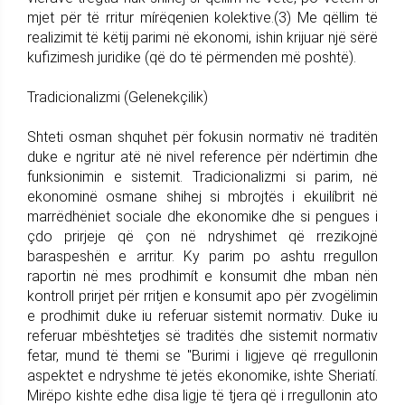
mjet për të rritur mírëqenien kolektive.(3) Me qëllim të
realizimit të këtij parimi në ekonomi, ishin krijuar një sërë
kufizimesh juridike (që do të përmenden më poshtë).
Tradicionalizmi (Gelenekçilik)
Shteti osman shquhet për fokusin normativ në traditën
duke e ngritur atë në nivel reference për ndërtimin dhe
funksionimin e sistemit. Tradicionalizmi si parim, në
ekonominë osmane shihej si mbrojtës i ekuilíbrit në
marrëdhëniet sociale dhe ekonomike dhe si pengues i
çdo prirjeje që çon në ndryshimet që rrezikojnë
baraspeshën e arritur. Ky parim po ashtu rregullon
raportin në mes prodhimít e konsumit dhe mban nën
kontroll prirjet për rritjen e konsumit apo për zvogëlimin
e prodhimit duke iu referuar sistemit normativ. Duke iu
referuar mbështetjes së traditës dhe sistemit normativ
fetar, mund të themi se "Burimi i ligjeve që rregullonin
aspektet e ndryshme të jetës ekonomike, ishte Sheriatí.
Mirëpo kishte edhe disa ligje të tjera që i rregullonin ato