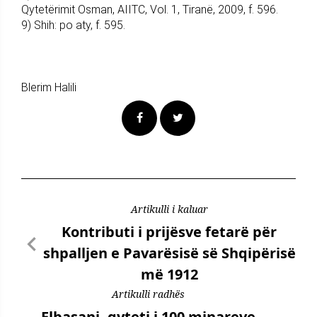
Qytetërimit Osman, AIITC, Vol. 1, Tiranë, 2009, f. 596.
9) Shih: po aty, f. 595.
Blerim Halili
Artikulli i kaluar
Kontributi i prijësve fetarë për
shpalljen e Pavarësisë së Shqipërisë
më 1912
Artikulli radhës
Elbasani, qyteti i 100 minareve