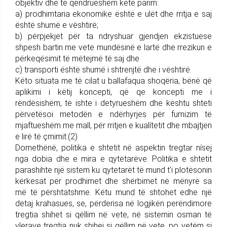
objektiv dhe të qëndrueshëm këtë parim:
a) prodhimtaria ekonomike është e ulët dhe rritja e saj
është shumë e vështirë;
b) përpjekjet për ta ndryshuar gjendjen ekzistuese
shpesh bartin me vete mundësinë e lartë dhe rrezikun e
përkeqësimit të mëtejmë të saj dhe
c) transporti është shumë i shtrenjtë dhe i vështirë.
Këto situata me të cilat u ballafaqua shoqëria, bënë që
aplikimi i këtij koncepti, që qe koncepti me i
rëndësishëm, të ishte i detyrueshëm dhe kështu shteti
përvetësoi metodën e ndërhyrjes për furnizim të
mjaftueshëm me mall, për rritjen e kualítetit dhe mbajtjen
e lirë të çmimit.(2)
Domethënë, politika e shtetit në aspektin tregtar nísej
nga dobia dhe e mira e qytetarëve. Politika e shtetit
parashihte një sistem ku qytetarët të mund t'i plotësonin
kërkesat për prodhimet dhe shërbimet në mënyrë sa
më të përshtatshme. Këtu mund të shtohet edhe një
detaj krahasues, se, përderisa në logjikën perëndimore
tregtia shihet si qëllim në vete, në sistemin osman të
vlerave tregtia nuk shihej si qëllim në vete, po vetëm si