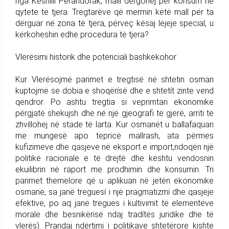
nga Këshilli Perandorak, malli dërgohej për konsum në
qytete të tjera. Tregtarëve që merrnin këtë mall për ta
dërguar në zona të tjera, përveç kësaj lejeje special, u
kërkoheshin edhe procedura të tjera?
Vlerësimi historik dhe potenciali bashkëkohor
Kur Vlerësojmë parimet e tregtisë në shtetin osman
kuptojmë se dobia e shoqërísë dhe e shtetít zinte vend
qendror. Po ashtu tregtia si veprimtari ekonomike
përgjatë shekujsh dhe në një gjeografi të gjerë, arriti të
zhvillohej në stade të larta. Kur osmanët u ballafaquan
me mungesë apo tepricë mallrash, ata përmes
kufizimeve dhe qasjeve në eksport e import,ndoqën një
politikë racionale e të drejtë dhe kështu vendosnin
ekuilibrin në raport me prodhimin dhe konsumin. Tri
parimet themelore që u aplikuan në jetën ekonomike
osmane, sa janë treguesí i një pragmatizmi dhe qasjeje
efektive, po aq janë tregues i kultivimit të elementeve
morale dhe besnikërisë ndaj tradítës juridike dhe të
vlerës). Prandaj ndërtimi i politikave shtetërore kishte