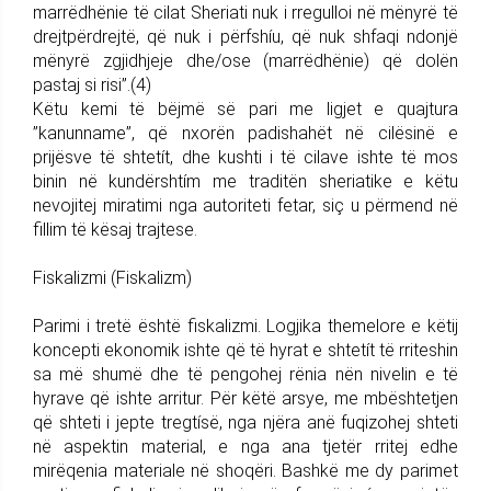
marrëdhënie të cilat Sheriati nuk i rregulloi në mënyrë të
drejtpërdrejtë, që nuk i përfshíu, që nuk shfaqi ndonjë
mënyrë zgjidhjeje dhe/ose (marrëdhënie) që dolën
pastaj si risi”.(4)
Këtu kemi të bëjmë së pari me ligjet e quajtura
”kanunname”, që nxorën padishahët në cilësinë e
prijësve të shtetít, dhe kushti i të cilave ishte të mos
binin në kundërshtím me traditën sheriatike e këtu
nevojitej miratimi nga autoriteti fetar, siç u përmend në
fillim të kësaj trajtese.
Fiskalizmi (Fiskalizm)
Parimi i tretë është fiskalizmi. Logjika themelore e këtij
koncepti ekonomik ishte që të hyrat e shtetít të rriteshin
sa më shumë dhe të pengohej rënia nën nivelin e të
hyrave që ishte arritur. Për këtë arsye, me mbështetjen
që shteti i jepte tregtísë, nga njëra anë fuqizohej shteti
në aspektin material, e nga ana tjetër rritej edhe
mirëqenia materiale në shoqëri. Bashkë me dy parimet