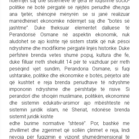
ndërmjet saj dhe sistemeve të tjera të fuqishme socio-
politike në botë përgjatë së njëjtës periudhë dhe,nga
ana tjetër, shënojnë mënyrën se si janë realizuar
marrëdhëniet ekonomike ndërmjet saj dhe "botës së
jashtme”. Duke theksuar elementet dalluese të
Perandorisë Osmane në aspektin ekonomik, nuk
aludohet se ajo kishte një sistem statik që nuk pësoi
ndryshime dhe modifikime përgjatë linjës historike. Duke
përfshirë brenda vetes shumë popuj, kultura dhe fe,
duke filluar rreth shekullit 14 për të vazhduar për rreth
pesëqind vjet sundim, Perandoria Osmane, si fuqi
ushtarake, politike dhe ekonomike e botës, përjetoi atë
që kushtet e reja brenda periudhave të ndryshme
impononin ndryshime dhe përshtatje të risive. Si
perandorí dhe shoqëri muslimane, politikën, ekonominë
dhe sistemin edukativ-arsimor ajo mbështeste në
sistemin juridik islam, në Sheriat, ndonëse brenda
sistemit juridik kishte
edhe burime normative ”shtesë”. Por, bashkë me
zhvillimet dhe zgjerimet që sollën çlirimet e reja, lindi
nevoja për fuqizimin e vizionit shumëdimensional të