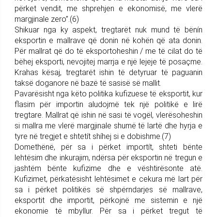
përket vendit, me shprehjen e ekonomisë, me vlerë
margjinale zero”.(6)
Shikuar nga ky aspekt, tregtarët nuk mund të bënín
eksportin e mallrave që donin në kohën që ata donin.
Për mallrat që do të eksportoheshin / me të cilat do të
bëhej eksporti, nevojitej marrja e një lejeje të posaçme.
Krahas kësaj, tregtarët ishin të detyruar të paguanin
taksë doganore në bazë të sasisë së mallit.
Pavarësisht nga këto politika kufizuese të eksportit, kur
flasim për importin aludojmë tek një politikë e lirë
tregtare. Mallrat që ishin në sasi të vogël, vlerësoheshin
si mallra me vlerë margjinale shumë të lartë dhe hyrja e
tyre në tregjet e shtetít shíhej si e dobishme.(7)
Domethënë, për sa i përket importít, shteti bënte
lehtësim dhe inkurajim, ndërsa për eksportin në tregun e
jashtëm bënte kufizime dhe e vështirësonte atë.
Kufizimet, përkatësisht lehtësimet e cekura më lart për
sa i përket politikës së shpërndarjes së mallrave,
eksportit dhe importit, përkojnë me sistemin e një
ekonomie të mbyllur. Për sa i përket tregut të