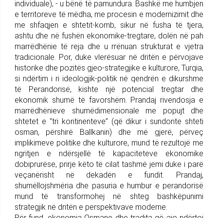
individuale), - u bënë të pamundura. Bashkë me humbjen
e territoreve të mëdha, me procesin e modernizimit dhe
me shfaqjen e shtetit-komb, sikur në fusha të tjera,
ashtu dhe në fushën ekonomike-tregtare, dolën në pah
marrëdhënie të reja dhe u rrënuan strukturat e vjetra
tradicionale. Por, duke vlerësuar në dritën e përvojave
historike dhe pozitës gjeo-strategjike e kulturore, Turqia,
si ndërtim i ri ideologjik-politik në qendrën e dikurshme
të Perandorisë, kishte një potencial tregtar dhe
ekonomik shumë të favorshëm. Prandaj rivendosja e
marrëdhënieve shumëdimensionale me popujt dhe
shtetet e "tri kontinenteve” (që dikur i sundonte shteti
osman, përshirë Ballkanin) dhe më gjerë, përveç
implikimeve politike dhe kulturore, mund të rezultojë me
ngritjen e ndërsjellë të kapaciteteve ekonomike
dobiprurëse, prirje këto të cilat tashmë jemi duke i parë
veçanërisht në dekadën e fundit. Prandaj,
shumëllojshmëria dhe pasuria e humbur e perandorisë
mund të transformohej në shteg bashkëpunimi
strategjik në dritën e perspektivave moderne.
Për fund, ekonomia Osmane dhe tradita që ajo ndërtoi