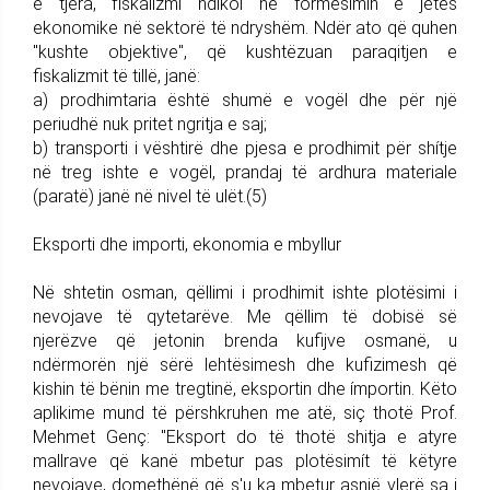
e tjera, fiskalizmi ndikoi në formësimín e jetës
ekonomike në sektorë të ndryshëm. Ndër ato që quhen
"kushte objektive", që kushtëzuan paraqitjen e
fiskalizmit të tillë, janë:
a) prodhimtaria është shumë e vogël dhe për një
periudhë nuk pritet ngritja e saj;
b) transporti i vështirë dhe pjesa e prodhimit për shítje
në treg ishte e vogël, prandaj të ardhura materiale
(paratë) janë në nivel të ulët.(5)
Eksporti dhe importi, ekonomia e mbyllur
Në shtetin osman, qëllimi i prodhimit ishte plotësimi i
nevojave të qytetarëve. Me qëllim të dobisë së
njerëzve që jetonin brenda kufijve osmanë, u
ndërmorën një sërë lehtësimesh dhe kufizimesh që
kishin të bënin me tregtinë, eksportin dhe ímportin. Këto
aplikime mund të përshkruhen me atë, siç thotë Prof.
Mehmet Genç: "Eksport do të thotë shitja e atyre
mallrave që kanë mbetur pas plotësimít të këtyre
nevojave, domethënë që s'u ka mbetur asnjë vlerë sa i