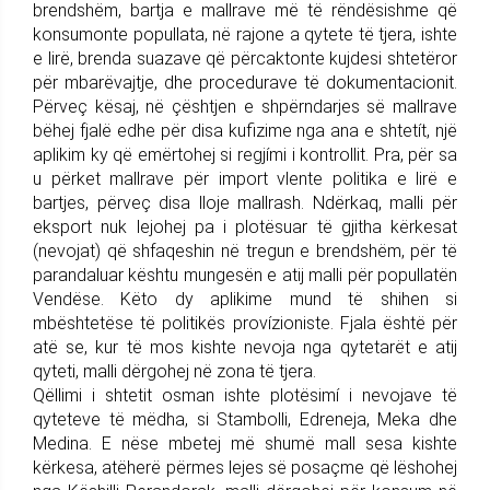
brendshëm, bartja e mallrave më të rëndësishme që
konsumonte popullata, në rajone a qytete të tjera, ishte
e lirë, brenda suazave që përcaktonte kujdesi shtetëror
për mbarëvajtje, dhe procedurave të dokumentacionit.
Përveç kësaj, në çështjen e shpërndarjes së mallrave
bëhej fjalë edhe për disa kufizime nga ana e shtetít, një
aplikim ky që emërtohej si regjími i kontrollit. Pra, për sa
u përket mallrave për import vlente politika e lirë e
bartjes, përveç disa lloje mallrash. Ndërkaq, malli për
eksport nuk lejohej pa i plotësuar të gjitha kërkesat
(nevojat) që shfaqeshin në tregun e brendshëm, për të
parandaluar kështu mungesën e atij malli për popullatën
Vendëse. Këto dy aplikime mund të shihen si
mbështetëse të politikës provízioniste. Fjala është për
atë se, kur të mos kishte nevoja nga qytetarët e atij
qyteti, malli dërgohej në zona të tjera.
Qëllimi i shtetit osman ishte plotësimí i nevojave të
qyteteve të mëdha, si Stambolli, Edreneja, Meka dhe
Medina. E nëse mbetej më shumë mall sesa kishte
kërkesa, atëherë përmes lejes së posaçme që lëshohej