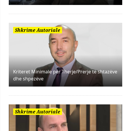
Shkrime Autoriale
Kriteret Minimale për Therje/Prerje të shtazëve
dhe shpezëve
Shkrime Autoriale