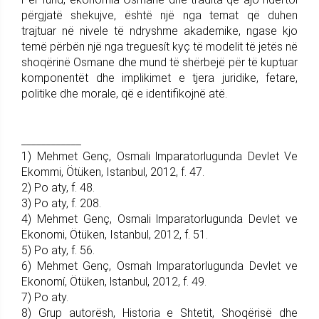
përgjatë shekujve, është një nga temat që duhen
trajtuar në nivele të ndryshme akademike, ngase kjo
temë përbën një nga treguesít kyç të modelit të jetës në
shoqërinë Osmane dhe mund të shërbejë për të kuptuar
komponentët dhe implikimet e tjera juridike, fetare,
politike dhe morale, që e identifikojnë atë.
____________
1) Mehmet Genç, Osmali lmparatorlugunda Devlet Ve
Ekommi, Ötüken, Istanbul, 2012, f. 47.
2) Po aty, f. 48.
3) Po aty, f. 208.
4) Mehmet Genç, Osmali lmparatorlugunda Devlet ve
Ekonomi, Ötüken, Istanbul, 2012, f. 51.
5) Po aty, f. 56.
6) Mehmet Genç, Osmah lmparatorlugunda Devlet ve
Ekonomí, Ötüken, lstanbul, 2012, f. 49.
7) Po aty.
8) Grup autorësh, Historia e Shtetit, Shoqërisë dhe