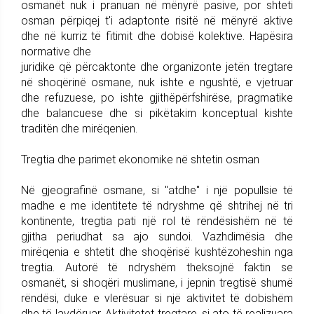
osmanët nuk i pranuan në mënyrë pasive, por shteti
osman përpiqej t'i adaptonte risitë në mënyrë aktive
dhe në kurriz të fitimit dhe dobisë kolektive. Hapësira
normative dhe
juridike që përcaktonte dhe organizonte jetën tregtare
në shoqërinë osmane, nuk ishte e ngushtë, e vjetruar
dhe refuzuese, po ishte gjithëpërfshirëse, pragmatike
dhe balancuese dhe si pikëtakim konceptual kishte
traditën dhe mirëqenien.
Tregtia dhe parimet ekonomike në shtetin osman
Në gjeografinë osmane, si "atdhe" i një popullsie të
madhe e me identitete të ndryshme që shtrihej në tri
kontinente, tregtia pati një rol të rëndësishëm në të
gjitha periudhat sa ajo sundoi. Vazhdimësia dhe
mirëqenia e shtetit dhe shoqërisë kushtëzoheshin nga
tregtia. Autorë të ndryshëm theksojnë faktin se
osmanët, si shoqëri muslimane, i jepnin tregtisë shumë
rëndësi, duke e vlerësuar si një aktivitet të dobishëm
dhe të lavdëruar. Aktivitetet tregtare, si ato të realizuara