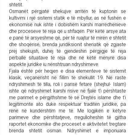
shtetit.
Osmanët përgjatë shekujve arritën të kuptonin se
kultivimi i një sistemi statik e të mbyllur, as në fushën e
ekonomisë nuk ishte i dobishëm karshi marrëdhënieve
dhe proceseve të reja që u shfaqën. Për këtë arsye ata
e panë të arsyeshme që, për të ruajtur të mirën e shtetit
dhe shoqërisë, brenda juridiksionit sheriatik që zgjaste
prej shekujsh, duhej të gjendeshin përgjigje të reja
përballë situatave të reja dhe në këtë mënyrë disa
aspekte juridike iu nënshtruan ndryshimeve.
Fjala është për heqjen e disa elementeve të sistemit
klasik, veçanërisht në fillim të shekullit 19. Në raste
ndryshimesh të tilla, roli i parisë fetare (shejhul- Islam)
ishte që ndryshimet karshi risive në fjalë t'i përshtaste
me parimet e përgjithshme të së Drejtës islame dhe t'i
legjitimonte ato duke respektuar traditën juridike, pa
rënë në kundërshtim me të. Me logjikën e këtyre
parimeve dhe përshtatjeve, rregulloheshin të gjitha
raportet ekonomike dhe proceset e aktivitetet tregtare
brenda shtetit osman. Ndryshimet e imponuara