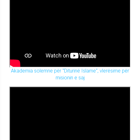
Akademia solemne për "Diturinë Islame", vlerësime për
misionin e saj