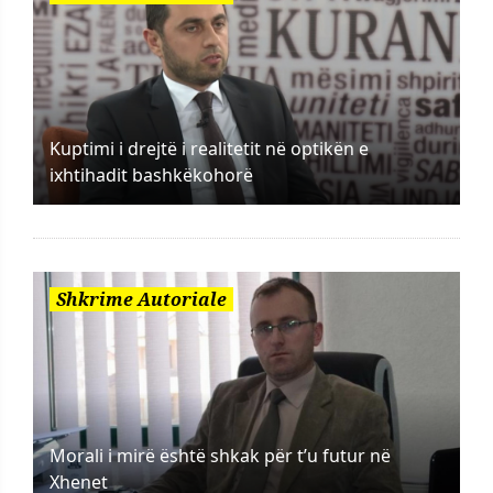
Kuptimi i drejtë i realitetit në optikën e
ixhtihadit bashkëkohorë
Shkrime Autoriale
Morali i mirë është shkak për t’u futur në
Xhenet