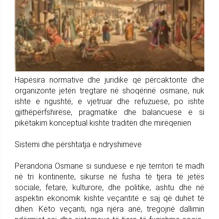
Hapësira normative dhe juridike që përcaktonte dhe
organizonte jetën tregtare në shoqërinë osmane, nuk
ishte e ngushtë, e vjetruar dhe refuzuese, po ishte
gjithëpërfshirëse, pragmatike dhe balancuese e si
pikëtakim konceptual kishte traditën dhe mirëqenien
Sistemi dhe përshtatja e ndryshimeve
Perandoria Osmane si sunduese e një territori të madh
në tri kontinente, sikurse në fusha të tjera të jetës
sociale, fetare, kulturore, dhe politike, ashtu dhe në
aspektin ekonomik kishte veçantitë e saj që duhet të
dihen. Këto veçanti, nga njëra anë, tregojnë dallimin