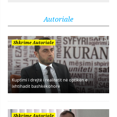
Autoriale
Shkrime Autoriale
Kuptimi i drejtë i realitetit në optikën e
ixhtihadit bashkëkohorë
Shkrime Autoriale