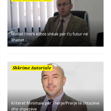
Morali i mirë është shkak për t’u futur në
Xhenet
Shkrime Autoriale
Kriteret Minimale për Therje/Prerje të shtazëve
dhe shpezëve