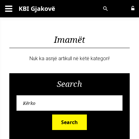
KBI Gjakovë
Kërko
Imamët
Nuk ka asnjë artikull në këtë kategori!
Search
Search