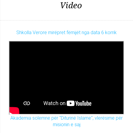
Video
Shkolla Verore mirëpret fëmijët nga data 6 korrik
Akademia solemne për "Diturinë Islame", vlerësime për
misionin e saj