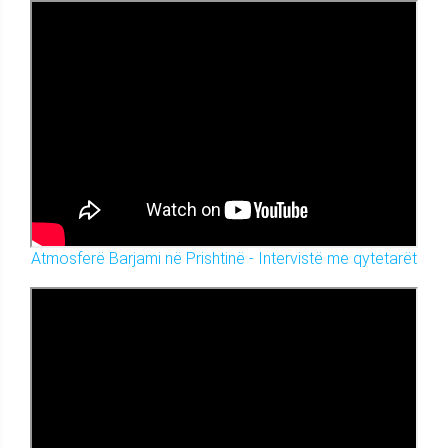
Atmosferë Barjami në Prishtinë - Intervistë me qytetarët