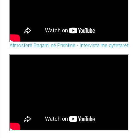
Atmosferë Barjami në Prishtinë - Intervistë me qytetarët