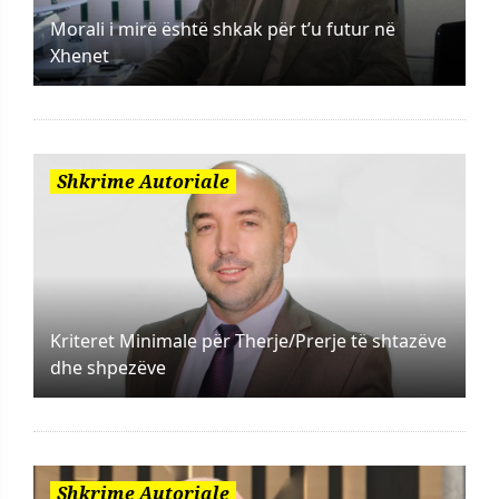
Morali i mirë është shkak për t’u futur në
Xhenet
Shkrime Autoriale
Kriteret Minimale për Therje/Prerje të shtazëve
dhe shpezëve
Shkrime Autoriale