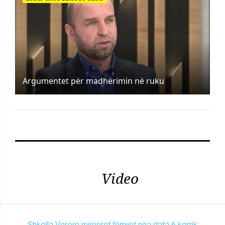
Argumentet për madhërimin në ruku
Video
Shkolla Verore mirëpret fëmijët nga data 6 korrik