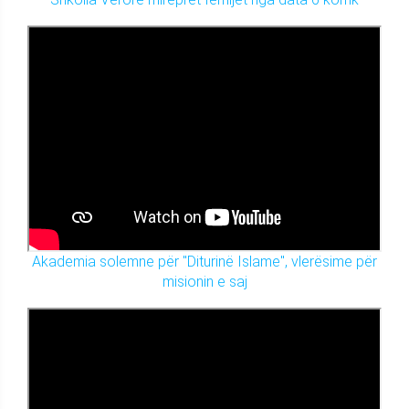
Akademia solemne për "Diturinë Islame", vlerësime për
misionin e saj