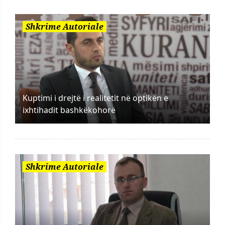
Shkrime Autoriale
Kuptimi i drejtë i realitetit në optikën e
ixhtihadit bashkëkohorë
Shkrime Autoriale