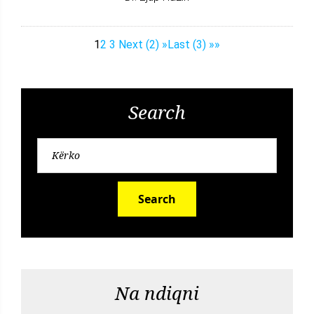
1
2
3
Next (2) »
Last (3) »»
Search
Search
Na ndiqni