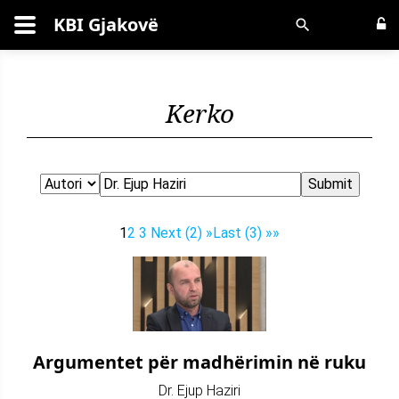
KBI Gjakovë
Kërko
Kerko
1
2
3
Next (2) »
Last (3) »»
Argumentet për madhërimin në ruku
Dr. Ejup Haziri