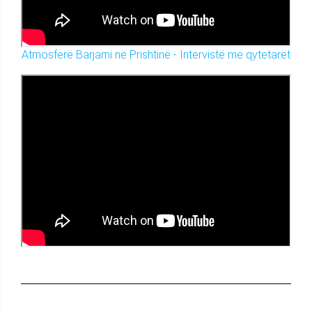
Atmosferë Barjami në Prishtinë - Intervistë me qytetarët