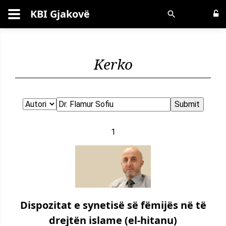
KBI Gjakovë
Kërko
Kerko
1
Dispozitat e synetisë së fëmijës në të
drejtën islame (el-hitanu)