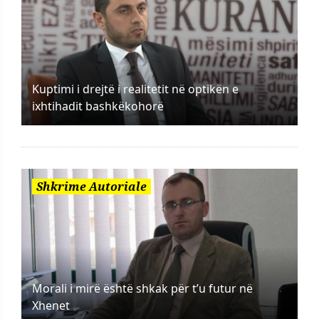
Kuptimi i drejtë i realitetit në optikën e
ixhtihadit bashkëkohorë
Shkrime Autoriale
Morali i mirë është shkak për t’u futur në
Xhenet