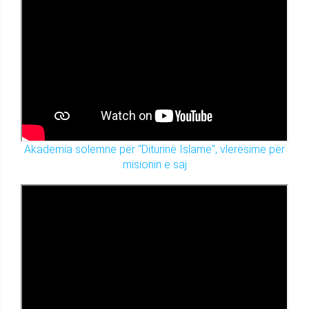
Akademia solemne për "Diturinë Islame", vlerësime për
misionin e saj