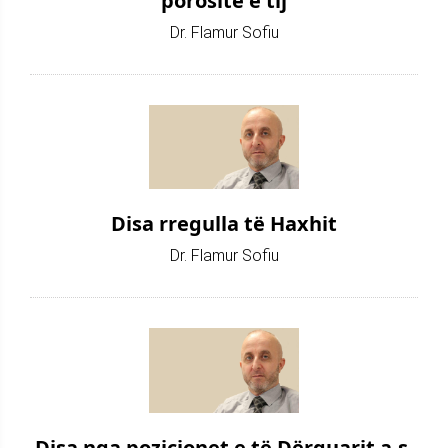
porositë e tij
Dr. Flamur Sofiu
Disa rregulla të Haxhit
Dr. Flamur Sofiu
Disa nga pozicionet e të Dërguarit a.s.