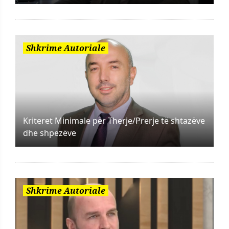
Shkrime Autoriale
Kriteret Minimale për Therje/Prerje të shtazëve
dhe shpezëve
Shkrime Autoriale