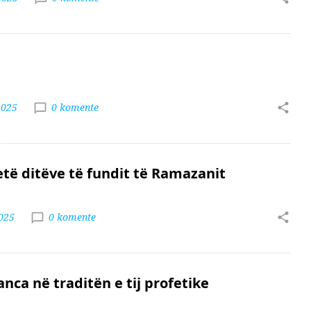
2025
0 komente
etë ditëve të fundit të Ramazanit
2025
0 komente
nca në traditën e tij profetike