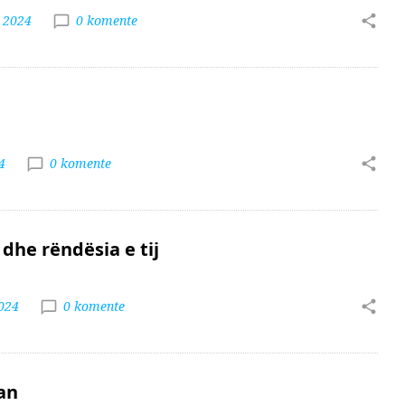
r 2024
0 komente
4
0 komente
 dhe rëndësia e tij
2024
0 komente
an