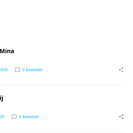
 Mina
2026
0 komente
ij
026
0 komente