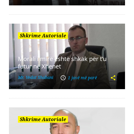
Shkrime Autoriale
Morali i mirë është shkak për t’u
futur në Xhenet
Mr. Vedat Shabani
1 javë më parë
Shkrime Autoriale