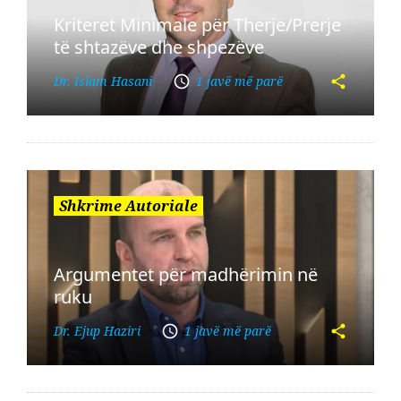
Kriteret Minimale për Therje/Prerje
të shtazëve dhe shpezëve
Dr. Islam Hasani
1 javë më parë
Shkrime Autoriale
Argumentet për madhërimin në
ruku
Dr. Ejup Haziri
1 javë më parë