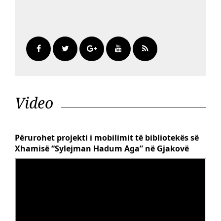
Video
Përurohet projekti i mobilimit të bibliotekës së
Xhamisë “Sylejman Hadum Aga” në Gjakovë