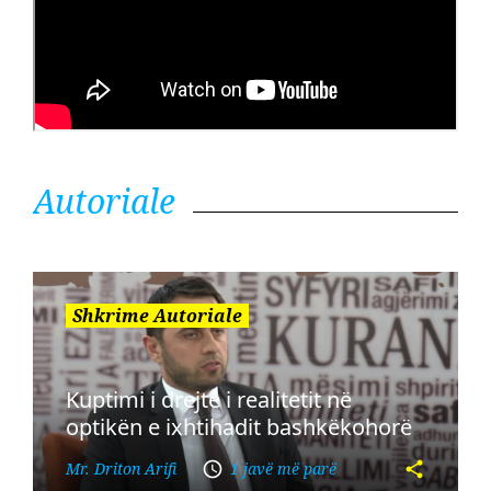
Autoriale
Shkrime Autoriale
Kuptimi i drejtë i realitetit në
optikën e ixhtihadit bashkëkohorë
Mr. Driton Arifi
1 javë më parë