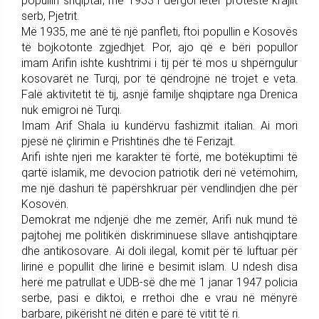
popullin shqiptar, më 1933 i dërgoi letër proteste krajlit
serb, Pjetrit.
Më 1935, me anë të një panfleti, ftoi popullin e Kosovës
të bojkotonte zgjedhjet. Por, ajo që e bëri popullor
imam Arifin ishte kushtrimi i tij për të mos u shpërngulur
kosovarët ne Turqi, por të qëndrojnë në trojet e veta.
Falë aktivitetit të tij, asnjë familje shqiptare nga Drenica
nuk emigroi në Turqi.
Imam Arif Shala iu kundërvu fashizmit italian. Ai mori
pjesë në çlirimin e Prishtinës dhe të Ferizajt.
Arifi ishte njeri me karakter të fortë, me botëkuptimi të
qartë islamik, me devocion patriotik deri në vetëmohim,
me një dashuri të papërshkruar për vendlindjen dhe për
Kosovën.
Demokrat me ndjenjë dhe me zemër, Arifi nuk mund të
pajtohej me politikën diskriminuese sllave antishqiptare
dhe antikosovare. Ai doli ilegal, komit për të luftuar për
lirinë e popullit dhe lirinë e besimit islam. U ndesh disa
herë me patrullat e UDB-së dhe më 1 janar 1947 policia
serbe, pasi e diktoi, e rrethoi dhe e vrau në mënyrë
barbare, pikërisht në ditën e parë të vitit të ri.