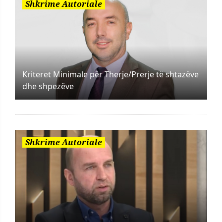
Shkrime Autoriale
Kriteret Minimale për Therje/Prerje të shtazëve
dhe shpezëve
Shkrime Autoriale