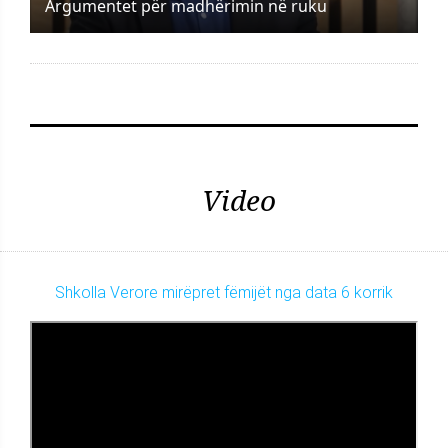
Argumentet për madhërimin në ruku
Video
Shkolla Verore mirëpret fëmijët nga data 6 korrik