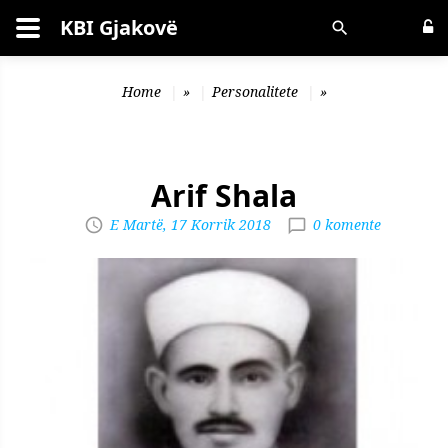
KBI Gjakovë
Kërko
Home
»
Personalitete
»
Arif Shala
E Martë, 17 Korrik 2018
0 komente