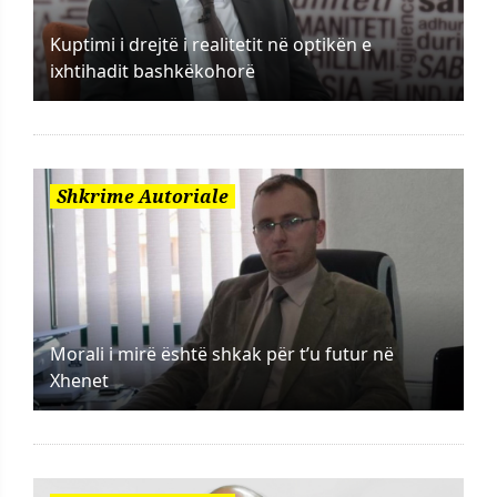
Kuptimi i drejtë i realitetit në optikën e
ixhtihadit bashkëkohorë
Shkrime Autoriale
Morali i mirë është shkak për t’u futur në
Xhenet