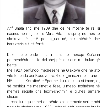
Arif Shala lindi më 1909 dhe që në moshë të re, si
nxënës në mejtepin e Mulla Rifatit, shquhej në mes të
shokëve të tjerë për zgjuarsinë, shkathtësinë dhe
karakterin e tij të fortë.
Duke qenë ende i ri, ai arriti të mësojë Kur’anin
përmendësh dhe të dallohej për deklarimin e bukur që
bënte.
Më 1927 përfundoi medresenë në Gjakovë dhe në ato
vite të rënda për Kosovën vazhdoi gjimnazin në Tiranë.
Në fshatin Koroticë e Epërme, ku u caktua si imam, ai,
së bashku me mësimet e fesë, u mësoi nxënësve në
mënyrë ilegale dhe lexim-shkrimin e gjuhës amtare
shqipe.
I tronditur nga krimet që bënte xhandermaria serbe mbi