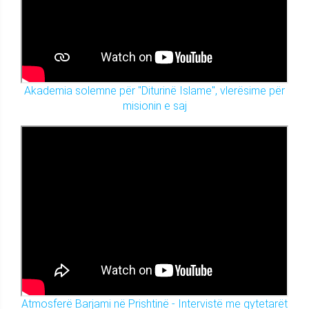
Akademia solemne për "Diturinë Islame", vlerësime për
misionin e saj
Atmosferë Barjami në Prishtinë - Intervistë me qytetarët