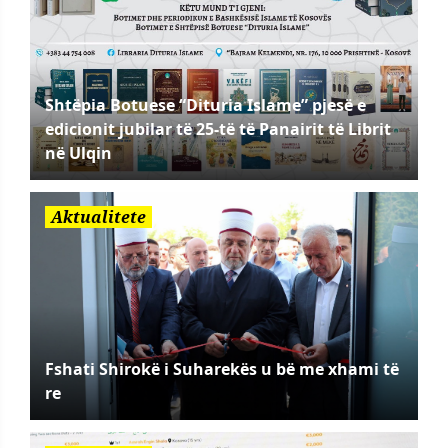
Shtëpia Botuese “Dituria Islame” pjesë e
edicionit jubilar të 25-të të Panairit të Librit
në Ulqin
Aktualitete
Fshati Shirokë i Suharekës u bë me xhami të
re