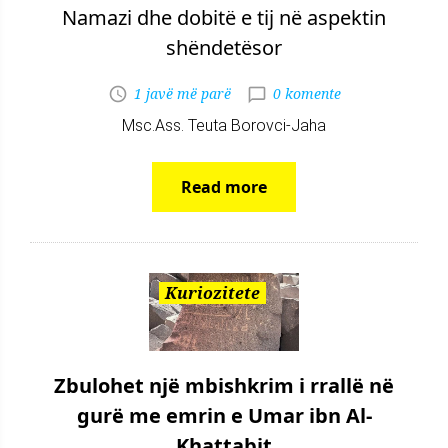
Namazi dhe dobitë e tij në aspektin
shëndetësor
1 javë më parë
0 komente
Msc.Ass. Teuta Borovci-Jaha
Read more
Kuriozitete
Zbulohet një mbishkrim i rrallë në
gurë me emrin e Umar ibn Al-
Khattabit