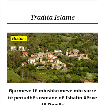
Tradita Islame
Histori
Gjurmëve të mbishkrimeve mbi varre
të periudhës osmane në fshatin Xërxe
të Opojës