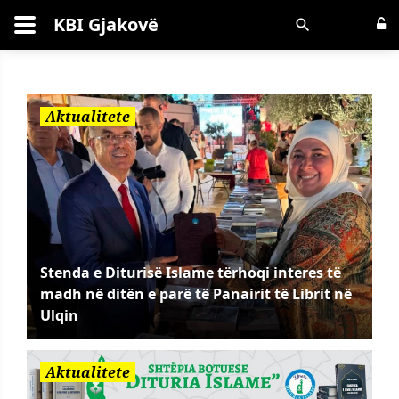
KBI Gjakovë
Kërko
Aktualitete
Stenda e Diturisë Islame tërhoqi interes të
madh në ditën e parë të Panairit të Librit në
Ulqin
Aktualitete