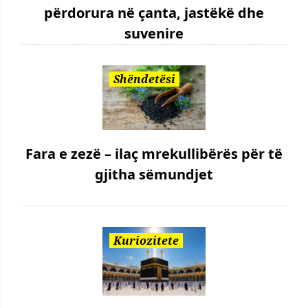
përdorura në çanta, jastëkë dhe
suvenire
Shëndetësi
Fara e zezë – ilaç mrekullibërës për të
gjitha sëmundjet
Kuriozitete