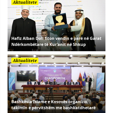
Aktualitete
Hafiz Alban Doli fiton vendin e parë në Garat
Ndërkombëtare të Kur’anit në Shkup
Aktualitete
Bashkësia Islame e Kosovës organizoi
takimin e përvitshëm me bashkatdhetarë