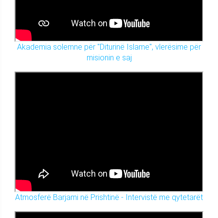
Akademia solemne për "Diturinë Islame", vlerësime për
misionin e saj
Atmosferë Barjami në Prishtinë - Intervistë me qytetarët