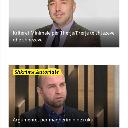
Kriteret Minimale për Therje/Prerje të shtazëve
dhe shpezëve
Shkrime Autoriale
Argumentet për madhërimin në ruku