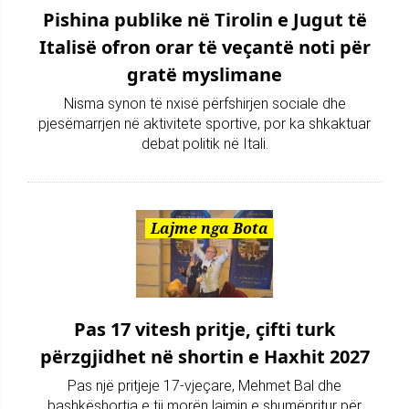
Pishina publike në Tirolin e Jugut të
Italisë ofron orar të veçantë noti për
gratë myslimane
Nisma synon të nxisë përfshirjen sociale dhe
pjesëmarrjen në aktivitete sportive, por ka shkaktuar
debat politik në Itali.
Lajme nga Bota
Pas 17 vitesh pritje, çifti turk
përzgjidhet në shortin e Haxhit 2027
Pas një pritjeje 17-vjeçare, Mehmet Bal dhe
bashkëshortja e tij morën lajmin e shumëpritur për