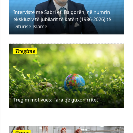
Intervistë me Sabri ef. Bajgorën, në numrin
ekskluziv të jubilarit të katërt (1986-2026) të
Diturisë Islame
Tregime
Tregim motivues: Fara që guxon rritet