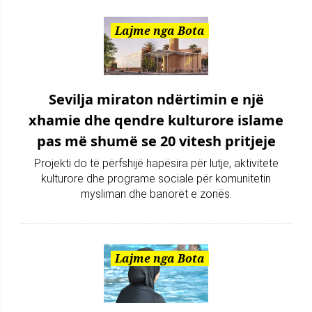
Lajme nga Bota
Sevilja miraton ndërtimin e një
xhamie dhe qendre kulturore islame
pas më shumë se 20 vitesh pritjeje
Projekti do të përfshijë hapësira për lutje, aktivitete
kulturore dhe programe sociale për komunitetin
mysliman dhe banorët e zonës.
Lajme nga Bota