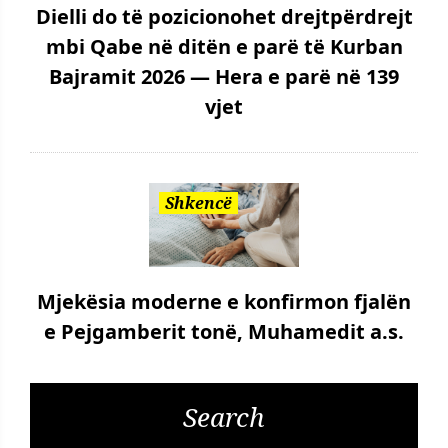
Dielli do të pozicionohet drejtpërdrejt
mbi Qabe në ditën e parë të Kurban
Bajramit 2026 — Hera e parë në 139
vjet
Shkencë
Mjekësia moderne e konfirmon fjalën
e Pejgamberit tonë, Muhamedit a.s.
Search