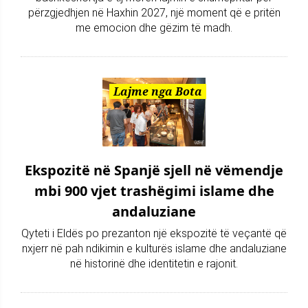
përzgjedhjen në Haxhin 2027, një moment që e pritën
me emocion dhe gëzim të madh.
Lajme nga Bota
Ekspozitë në Spanjë sjell në vëmendje
mbi 900 vjet trashëgimi islame dhe
andaluziane
Qyteti i Eldës po prezanton një ekspozitë të veçantë që
nxjerr në pah ndikimin e kulturës islame dhe andaluziane
në historinë dhe identitetin e rajonit.