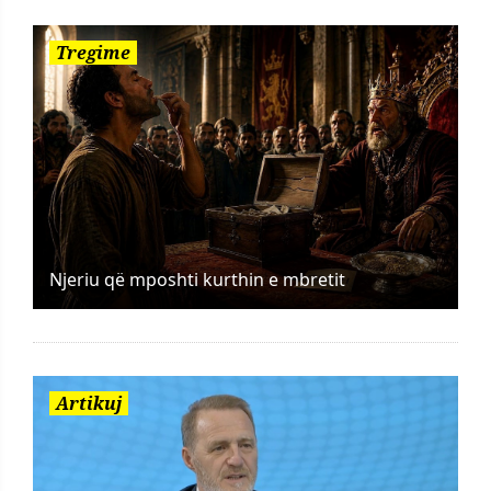
Tregime
Njeriu që mposhti kurthin e mbretit
Artikuj