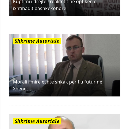
Kuptimi i drejtë i realitetit në optikën e
ixhtihadit bashkëkohorë
Shkrime Autoriale
Morali i mirë është shkak për t’u futur në
Xhenet
Shkrime Autoriale