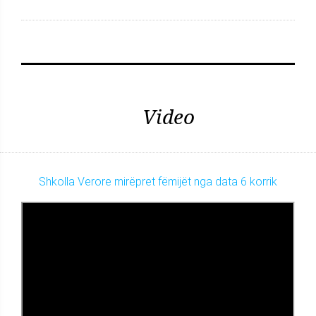
Video
Shkolla Verore mirëpret fëmijët nga data 6 korrik