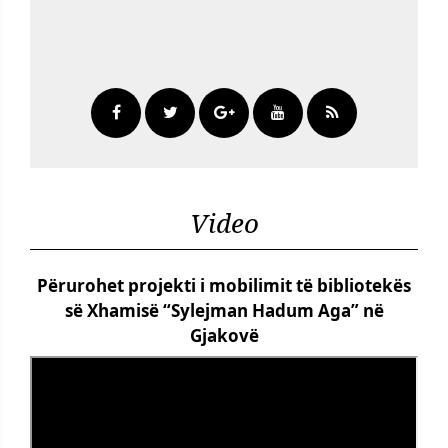
Video
Përurohet projekti i mobilimit të bibliotekës
së Xhamisë “Sylejman Hadum Aga” në
Gjakovë