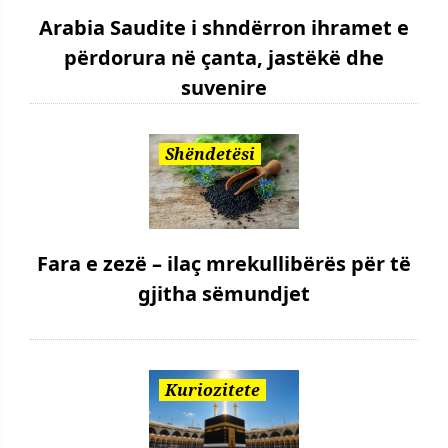
Arabia Saudite i shndërron ihramet e
përdorura në çanta, jastëkë dhe
suvenire
Shëndetësi
Fara e zezë – ilaç mrekullibërës për të
gjitha sëmundjet
Kuriozitete