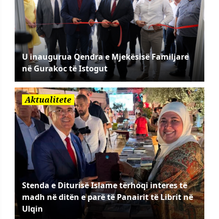
U inaugurua Qendra e Mjekësisë Familjare
në Gurakoc të Istogut
Aktualitete
Stenda e Diturisë Islame tërhoqi interes të
madh në ditën e parë të Panairit të Librit në
Ulqin