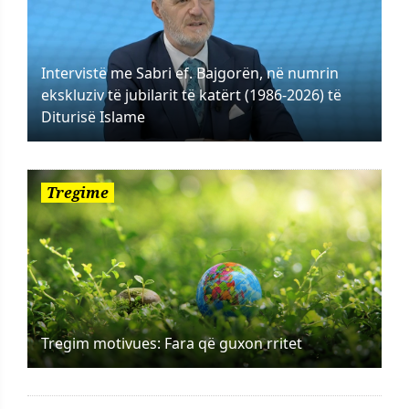
Intervistë me Sabri ef. Bajgorën, në numrin
ekskluziv të jubilarit të katërt (1986-2026) të
Diturisë Islame
Tregime
Tregim motivues: Fara që guxon rritet