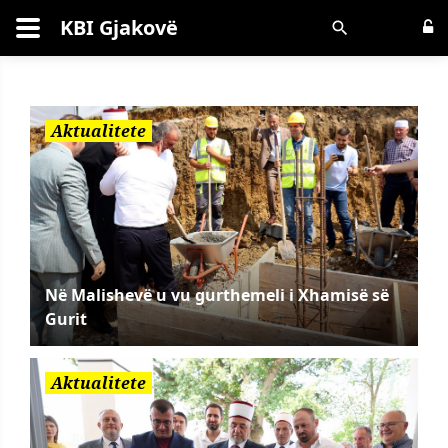
KBI Gjakovë
Kërko
Aktualitete
Në Malishevë u vu gurthemeli i Xhamisë së
Gurit
Aktualitete