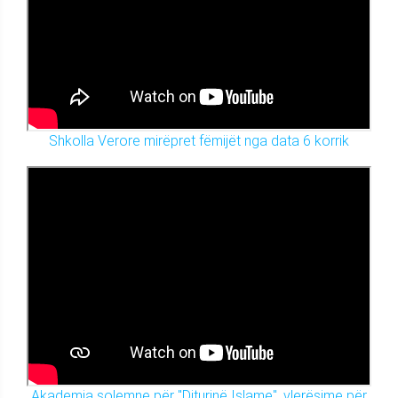
Shkolla Verore mirëpret fëmijët nga data 6 korrik
Akademia solemne për "Diturinë Islame", vlerësime për