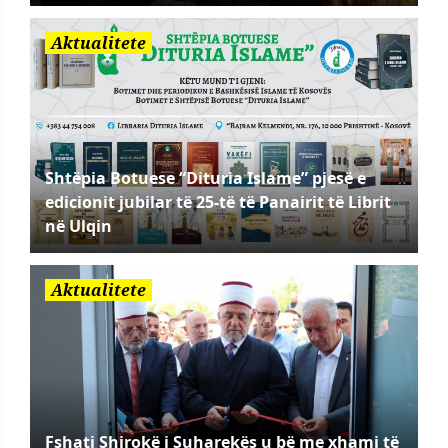
Aktualitete
Shtëpia Botuese “Dituria Islame” pjesë e
edicionit jubilar të 25-të të Panairit të Librit
në Ulqin
Aktualitete
Fshati Shirokë i Suharekës u bë me xhami të