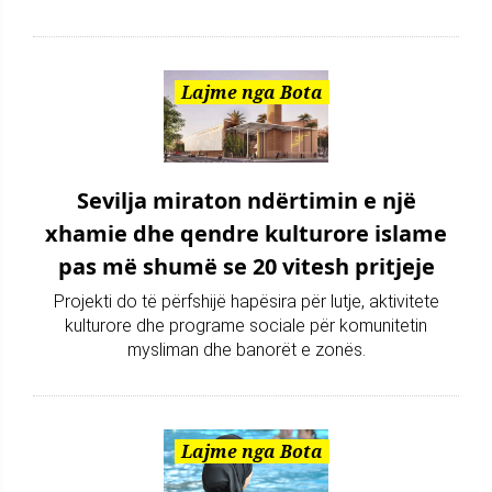
Lajme nga Bota
Sevilja miraton ndërtimin e një
xhamie dhe qendre kulturore islame
pas më shumë se 20 vitesh pritjeje
Projekti do të përfshijë hapësira për lutje, aktivitete
kulturore dhe programe sociale për komunitetin
mysliman dhe banorët e zonës.
Lajme nga Bota