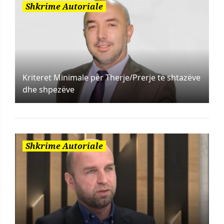
Shkrime Autoriale
Kriteret Minimale për Therje/Prerje të shtazëve
dhe shpezëve
Shkrime Autoriale