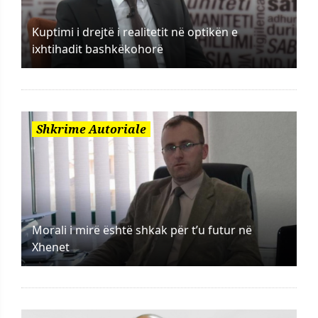
Kuptimi i drejtë i realitetit në optikën e
ixhtihadit bashkëkohorë
Shkrime Autoriale
Morali i mirë është shkak për t’u futur në
Xhenet