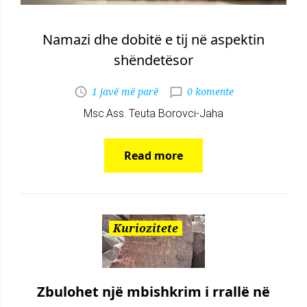
Namazi dhe dobitë e tij në aspektin
shëndetësor
1 javë më parë
0 komente
Msc.Ass. Teuta Borovci-Jaha
Read more
Kuriozitete
Zbulohet një mbishkrim i rrallë në