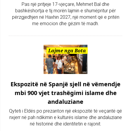
Pas një pritjeje 17-vjeçare, Mehmet Bal dhe
bashkëshortja e tij morën lajmin e shumëpritur për
përzgjedhjen në Haxhin 2027, një moment që e pritën
me emocion dhe gëzim të madh.
Lajme nga Bota
Ekspozitë në Spanjë sjell në vëmendje
mbi 900 vjet trashëgimi islame dhe
andaluziane
Qyteti i Eldës po prezanton një ekspozitë të veçantë që
nxjerr në pah ndikimin e kulturës islame dhe andaluziane
në historinë dhe identitetin e rajonit.