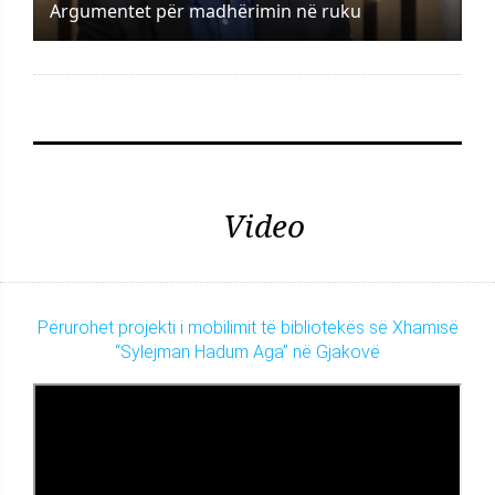
Argumentet për madhërimin në ruku
Video
Përurohet projekti i mobilimit të bibliotekës së Xhamisë
“Sylejman Hadum Aga” në Gjakovë