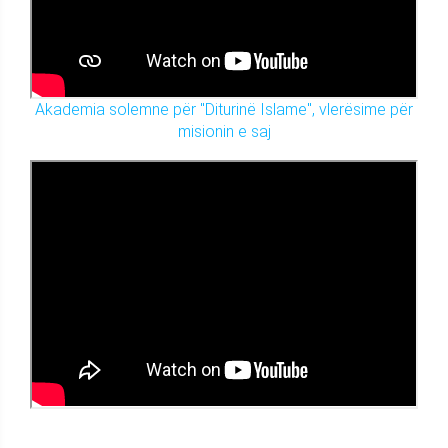
Akademia solemne për "Diturinë Islame", vlerësime për
misionin e saj