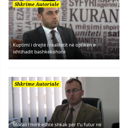
Shkrime Autoriale
Kuptimi i drejtë i realitetit në optikën e
ixhtihadit bashkëkohorë
Shkrime Autoriale
Morali i mirë është shkak për t’u futur në