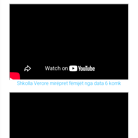
Shkolla Verore mirëpret fëmijët nga data 6 korrik