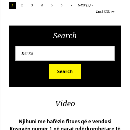
1
2
3
4
5
6
7
Next (2) »
Last (18) »»
Search
Search
Video
Njihuni me hafëzin fitues që e vendosi
Kosovën numër 1 në garat ndërkombëtare të