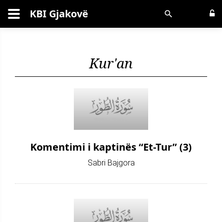
KBI Gjakovë
Kërko
Kur'an
Komentimi i kaptinës “Et-Tur” (3)
Sabri Bajgora