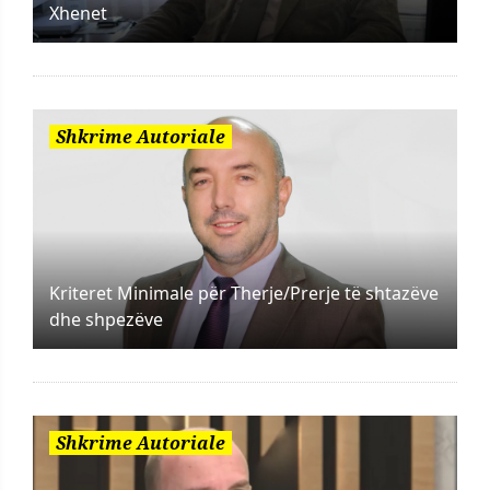
Xhenet
Shkrime Autoriale
Kriteret Minimale për Therje/Prerje të shtazëve
dhe shpezëve
Shkrime Autoriale