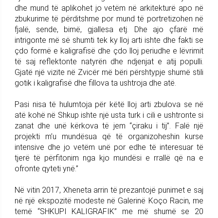
dhe mund të aplikohet jo vetëm në arkitekturë apo në
zbukurime të përditshme por mund të portretizohen në
fjalë, sende, bimë, gjallesa etj. Dhe ajo çfarë më
intrigonte më së shumti tek ky lloj arti ishte dhe fakti se
çdo formë e kaligrafisë dhe çdo lloj periudhe e lëvrimit
të saj reflektonte natyrën dhe ndjenjat e atij populli.
Gjatë një vizite në Zvicër më bëri përshtypje shumë stili
gotik i kaligrafisë dhe fillova ta ushtroja dhe atë.
Pasi nisa të hulumtoja për këtë lloj arti zbulova se në
atë kohë në Shkup ishte një usta turk i cili e ushtronte si
zanat dhe unë kërkova të jem “çiraku i tij”. Falë një
projekti m’u mundësua që të organizoheshin kurse
intensive dhe jo vetëm unë por edhe të interesuar të
tjerë të përfitonim nga kjo mundësi e rrallë që na e
ofronte qyteti ynë.”
Në vitin 2017, Xheneta arrin të prezantojë punimet e saj
në një ekspozitë modeste në Galerinë Koço Racin, me
temë “SHKUPI KALIGRAFIK” me më shumë se 20