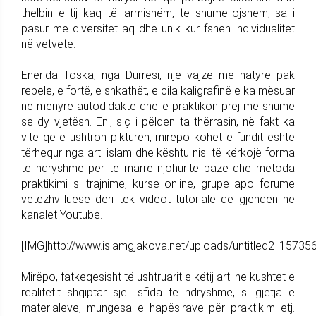
thelbin e tij kaq të larmishëm, të shumëllojshëm, sa i
pasur me diversitet aq dhe unik kur fsheh individualitet
në vetvete.
Enerida Toska, nga Durrësi, një vajzë me natyrë pak
rebele, e fortë, e shkathët, e cila kaligrafinë e ka mësuar
në mënyrë autodidakte dhe e praktikon prej më shumë
se dy vjetësh. Eni, siç i pëlqen ta thërrasin, në fakt ka
vite që e ushtron pikturën, mirëpo kohët e fundit është
tërhequr nga arti islam dhe kështu nisi të kërkojë forma
të ndryshme për të marrë njohuritë bazë dhe metoda
praktikimi si trajnime, kurse online, grupe apo forume
vetëzhvilluese deri tek videot tutoriale që gjenden në
kanalet Youtube.
[IMG]http://www.islamgjakova.net/uploads/untitled2_15735
Mirëpo, fatkeqësisht të ushtruarit e këtij arti në kushtet e
realitetit shqiptar sjell sfida të ndryshme, si gjetja e
materialeve, mungesa e hapësirave për praktikim etj.