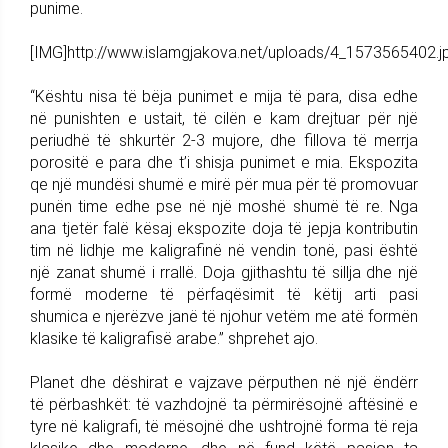
punime.
[IMG]http://www.islamgjakova.net/uploads/4_1573565402.j
“Kështu nisa të bëja punimet e mija të para, disa edhe
në punishten e ustait, të cilën e kam drejtuar për një
periudhë të shkurtër 2-3 mujore, dhe fillova të merrja
porositë e para dhe t’i shisja punimet e mia. Ekspozita
qe një mundësi shumë e mirë për mua për të promovuar
punën time edhe pse në një moshë shumë të re. Nga
ana tjetër falë kësaj ekspozite doja të jepja kontributin
tim në lidhje me kaligrafinë në vendin tonë, pasi është
një zanat shumë i rrallë. Doja gjithashtu të sillja dhe një
formë moderne të përfaqësimit të këtij arti pasi
shumica e njerëzve janë të njohur vetëm me atë formën
klasike të kaligrafisë arabe.” shprehet ajo.
Planet dhe dëshirat e vajzave përputhen në një ëndërr
të përbashkët: të vazhdojnë ta përmirësojnë aftësinë e
tyre në kaligrafi, të mësojnë dhe ushtrojnë forma të reja