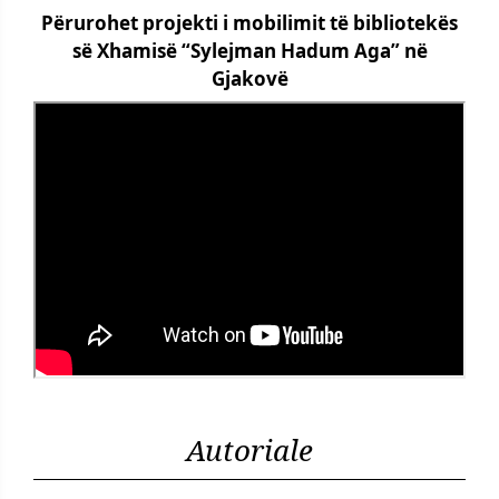
Përurohet projekti i mobilimit të bibliotekës
së Xhamisë “Sylejman Hadum Aga” në
Gjakovë
Autoriale