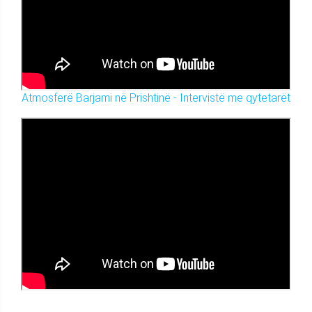
Atmosferë Barjami në Prishtinë - Intervistë me qytetarët