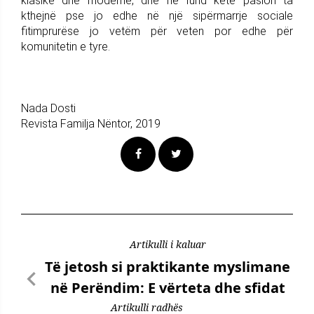
klasike dhe moderne, dhe në fund këtë pasion ta
kthejnë pse jo edhe në një sipërmarrje sociale
fitimprurëse jo vetëm për veten por edhe për
komunitetin e tyre.
Nada Dosti
Revista Familja Nëntor, 2019
Artikulli i kaluar
Të jetosh si praktikante myslimane
në Perëndim: E vërteta dhe sfidat
Artikulli radhës