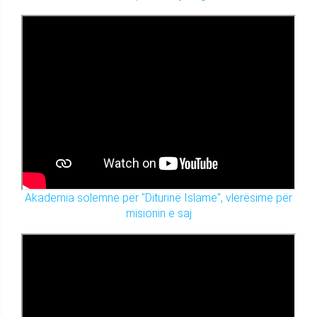
Akademia solemne për "Diturinë Islame", vlerësime për
misionin e saj