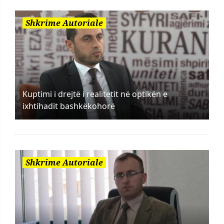
Shkrime Autoriale
Kuptimi i drejtë i realitetit në optikën e
ixhtihadit bashkëkohorë
Shkrime Autoriale