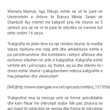
Xheneta Mamuti, nga Shkupi, është në vit të parë në
Universitetin e Arteve të Bukura Mimar Sinani në
Stamboll. Ajo merret me kaligrafi prej më shumë se 5
vjetësh, pra që në vit të parë të shkollës së mesme kur
ishte vetëm 14 vjeçe.
“Kaligrafia në jetën time ka një rëndësi shumë të madhe
sepse dashuria ime ndaj artit dhe arkitekturës është e
pa përshkrueshme dhe kombinimi i këtyre aftësive dhe
njohurive shkrihen në artin e kaligrafisë. Kaligrafia është
vërtetë arti i përsosjes, siç thuhet, aq sa dhe shkrimi im i
dorës është shumë i pakuptueshëm ndërsa kaligrafitë e
mia pëlqehen dhe vlerësohen”
[IMG]http://www.islamgjakova.net/uploads/untitled_157356
“Kaligrafinë nisa ta mësoja vetë në formë autodidakte
dhe kam filluar me shkronjat arabe. Më pas zbulova se
ajo mund të ushtrohet në germa dhe forma të ndryshme