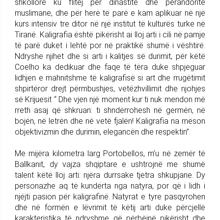
shkollore ku flitej për dinastitë dhe perandoritë
muslimane, dhe për herë të parë e kam aplikuar në një
kurs intensiv tre ditor në një institut të kulturës turke në
Tiranë. Kaligrafia është pikërisht ai lloj arti i cili në pamje
të parë duket i lehtë por në praktikë shumë i vështirë.
Ndryshe njihet dhe si arti i kalitjes së durimit, për këtë
Coelho ka dedikuar dhe faqe të tëra duke shpjeguar
lidhjen e mahnitshme të kaligrafisë si art dhe rrugëtimit
shpirtëror drejt përmbushjes, vetëzhvillimit dhe njohjes
së Krijuesit “ Dhe vjen një moment kur ti nuk mendon më
rreth asaj që shkruan: ti shndërrohesh në germën, në
bojën, në letrën dhe në vetë fjalën! Kaligrafia na mëson
objektivizmin dhe durimin, elegancën dhe respektin”.
Me mijëra kilometra larg Portobellos, m’u në zemër të
Ballkanit, dy vajza shqiptare e ushtrojnë me shumë
talent këtë lloj arti: njëra durrsake tjetra shkupjane. Dy
personazhe aq të kundërta nga natyra, por që i lidh i
njëjti pasion për kaligrafinë. Natyrat e tyre pasqyrohen
dhe në formën e lëvrimit të këtij arti duke përcjellë
karakteristika të ndryshme që përbëjnë pikërisht dhe