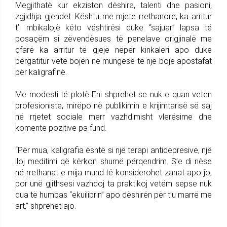
Megjithatë kur ekziston dëshira, talenti dhe pasioni,
zgjidhja gjendet. Kështu me mjete rrethanore, ka arritur
t’i mbikalojë këto vështirësi duke “sajuar” lapsa të
posaçëm si zëvendësues të penelave origjinalë me
çfarë ka arritur të gjejë nëpër kinkaleri apo duke
përgatitur vetë bojën në mungesë të një boje apostafat
për kaligrafinë.
Me modesti të plotë Eni shprehet se nuk e quan veten
profesioniste, mirëpo në publikimin e krijimtarisë së saj
në rrjetet sociale merr vazhdimisht vlerësime dhe
komente pozitive pa fund.
“Për mua, kaligrafia është si një terapi antidepresive, një
lloj meditimi që kërkon shumë përqendrim. S’e di nëse
në rrethanat e mija mund të konsiderohet zanat apo jo,
por unë gjithsesi vazhdoj ta praktikoj vetëm sepse nuk
dua të humbas “ekuilibrin” apo dëshirën për t’u marrë me
art,” shprehet ajo.