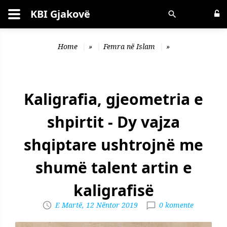
KBI Gjakovë
Kërko
Home
»
Femra në Islam
»
Kaligrafia, gjeometria e
shpirtit - Dy vajza
shqiptare ushtrojnë me
shumë talent artin e
kaligrafisë
E Martë, 12 Nëntor 2019
0 komente