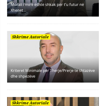
Morali i mirë është shkak për t’u futur në
Xhenet
Shkrime Autoriale
Kriteret Minimale për Therje/Prerje të shtazëve
dhe shpezëve
Shkrime Autoriale