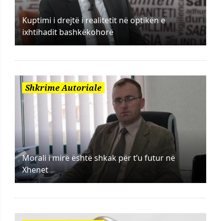
Kuptimi i drejtë i realitetit në optikën e
ixhtihadit bashkëkohorë
Shkrime Autoriale
Morali i mirë është shkak për t’u futur në
Xhenet