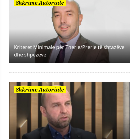
Shkrime Autoriale
Kriteret Minimale për Therje/Prerje të shtazëve
dhe shpezëve
Shkrime Autoriale