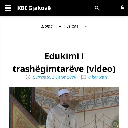
KBI Gjakovë
Kërko
Home
»
Hutbe
»
Edukimi i
trashëgimtarëve (video)
E Premte, 2 Tetor 2020
0 komente