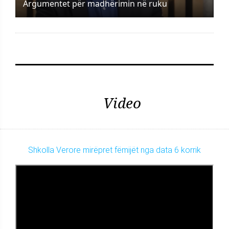
Argumentet për madhërimin në ruku
Video
Shkolla Verore mirëpret fëmijët nga data 6 korrik