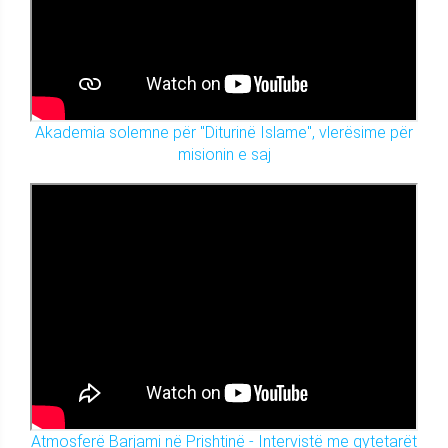
Akademia solemne për "Diturinë Islame", vlerësime për
misionin e saj
Atmosferë Barjami në Prishtinë - Intervistë me qytetarët