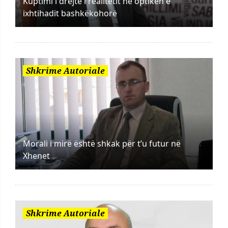
Kuptimi i drejtë i realitetit në optikën e
ixhtihadit bashkëkohorë
Shkrime Autoriale
Morali i mirë është shkak për t’u futur në
Xhenet
Shkrime Autoriale