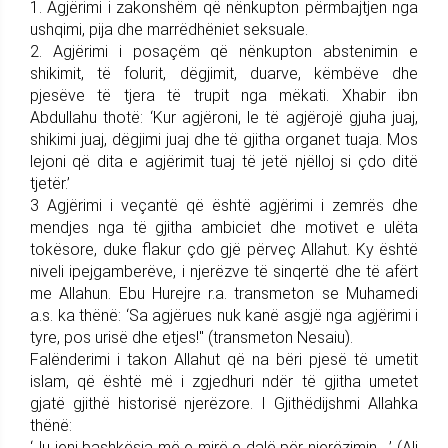
1. Agjërimi i zakonshëm që nënkupton përmbajtjen nga
ushqimi, pija dhe marrëdhëniet seksuale.
2. Agjërimi i posaçëm që nënkupton abstenimin e
shikimit, të folurit, dëgjimit, duarve, këmbëve dhe
pjesëve të tjera të trupit nga mëkati. Xhabir ibn
Abdullahu thotë: ‘Kur agjëroni, le të agjërojë gjuha juaj,
shikimi juaj, dëgjimi juaj dhe të gjitha organet tuaja. Mos
lejoni që dita e agjërimit tuaj të jetë njëlloj si çdo ditë
tjetër.’
3 Agjërimi i veçantë që është agjërimi i zemrës dhe
mendjes nga të gjitha ambiciet dhe motivet e ulëta
tokësore, duke flakur çdo gjë përveç Allahut. Ky është
niveli ipejgamberëve, i njerëzve të sinqertë dhe të afërt
me Allahun. Ebu Hurejre r.a. transmeton se Muhamedi
a.s. ka thënë: ‘Sa agjërues nuk kanë asgjë nga agjërimi i
tyre, pos urisë dhe etjes!" (transmeton Nesaiu).
Falënderimi i takon Allahut që na bëri pjesë të umetit
islam, që është më i zgjedhuri ndër të gjitha umetet
gjatë gjithë historisë njerëzore. I Gjithëdijshmi Allahka
thënë:
‘Ju jeni bashkësia më e mirë e dalë për njerëzimin ...’ (Ali