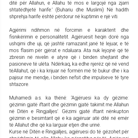
ditë për Allahun, e Allahu të mos e largojë nga zjarri
shtatëdhjetë harife.’ (Buhariu dhe Muslimi) Në hadith
shprehja harife është përdorur në kuptimin e një viti.
Agjërimi ndihmon në forcimin e karakterit dhe
fisnikërimin e personalitetit. Agjëruesit heqin dorë nga
ushqimi dhe uji, që jashtë ramazanit janë të lejuar, e të
mos flasim për gjërat e ndaluara. Ata nuk lejojnë që të
zbresin në nivelin e atyre që i binden shejtanit dhe
pasioneve të ulëta. Ndërkaq, ka edhe njerëz që në vend
tëAllahut, që i ka krijuar në formën më të bukur dhe i ka
pajisur me mendje, i binden nefsit dhe impulseve të tyre
shtazore.
Muhamedi a.s. ka thënë: ‘Agjëruesi ka dy gëzime:
gëzimin gjatë iftarit dhe gëzimin gjatë takimit me Allahun
në Ditën e Ringjalljes’. Gëzimi gjatë iftarit nënkupton
gëzimin e besimtarit që e ka agjëruar atë ditë në emër
të Allahut dhe që ka larguar etjen dhe urinë.
Kurse në Ditën e Ringjalljes, agjëruesi do të gëzohet për