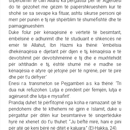
shpërblimin të cilin Allahu ka përgatitur për të. Agjëruesi
do të gëzohet me gëzim të papërshkrueshëm kur të
shohë se sa sevape ka fituar, ashtu sikurse personi që
merr për punën e tij një shpërblim të shumëfishtë dhe të
paimagjinueshëm.
Duke folur për kënaqësinë e vërtetë të besimtarit,
ëmbëlsinë e adhurimit dhe të studiuarit e shkencës në
emër të Allahut, Ibn Hazmi ka thënë: ‘ëmbëlsia
dhekënaqësia e dijetarit për dijen e tij, kënaqësia e të
devotshmit për devotshmërinë e tij dhe e muxhtehidit
për ixhtihadin e tij, është shumë më e madhe se
kënaqësia e atyre që jetojnë për të ngrënë, për të pirë
dhe për t’u dëfryer.’
Enesi r.a. transmeton se Pejgamberi a.s. ka thënë: ‘Tri
dua nuk refuzohen. Lutja e prindërit për fëmijën, lutja e
agjëruesit dhe lutja e mysafirit’.
Prandaj duhet të përfitojmë nga koha e ramazanit që të
pendohemi dhe të kthehemi në gjirin e Islamit, duke u
përgatitur për ditën kur besimtarëve të sinqertëduke
hyrë në xhenet do t’u thuhet: “Ju bëftë mirë, hani e pini
për atë që keni bërë në ditët e kaluara.” (El-Hakka, 24).