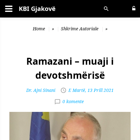
KBI Gjakovë
Kërko
Home
»
Shkrime Autoriale
»
Ramazani – muaji i
devotshmërisë
Dr. Ajni Sinani
E Martë, 13 Prill 2021
0 komente