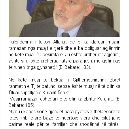
Falënderimi i takon Allahut që e ka dalluar muajin
ramazan nga muajt e tjerë dhe e ka obliguar agjërimin
në këtë muaj: “O besimtarë! Ju është urdhëruar agjërimi,
ashtu si u ishte urdhëruar atyre para jush, me qëllim që
të ruheni (nga gjynahet).” (El Bekare: 183).
Në këtë muaj të bekuar i Gjithëmëshirshmi zbret
rahmetin e Tij të pafund, sepse është muaji në të cilin ka
filluar shpalljen e Kuranit fisnik:
‘Muaji ramazan është ai në të cilin ka zbritur Kurani ...’ (El
Bekare: 185).
Njeriu i kohës sonë gjendet para pyetjeve thelbësore të
jetës: mbi çfarë baze të ndërtojë vlera dhe cilat janë
parime reale për të, familjen dhe shoqërinë në tërësi.