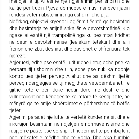
mendjen e tij. Ai është një rigjenerimin për shpirtin dhe
kalitje për trupin. Pjesa dërmuese e muslimanëve i japin
rëndësi vetëm abstenimit nga ushqimi dhe pija.
Ndërkaq, objektivi kryesor i agjërimit është që besimtari
dhe besimtarja të arrijnë shkallën e devotshmërisë. Kjo
ngase ai është një trampolinë nga ku besimtari kridhet
në detin e devotshmërisë (lealekum tetekun) dhe ai i
frenon dhe zbut dëshirat dhe pasionet e shfrenuara tek
njerëzit.
Agjëruesi, edhe pse është i uritur dhe i etur, edhe pse ka
përpara tij ushqimin dhe ujin, edhe pse nuk ka ndonjë
kontrollues tjetër përveç Allahut dhe as dëshmi tjetër
përveç ndërgjegjes së tij, megjithatë vetëpërmbahet. Të
gjithë këtë e bën duke hequr dorë me dëshirë dhe
vullnetarisht nga kënaqësitë kalimtare të kësaj bote, në
mënyrë që të arrijë shpërblimet e përhershme të botës
tjetër.
Agjërimi paraqet një luftë të vërtetë kundër nefsit dhe e
inkurajon besimtarin në ndjekjen e normave islame dhe
ruajtjen e pastërtisë së shpirtit nëpërmjet të përmbajturit
nga mëkatet e mëdha dhe të vogla. Dhe s’ka humbje