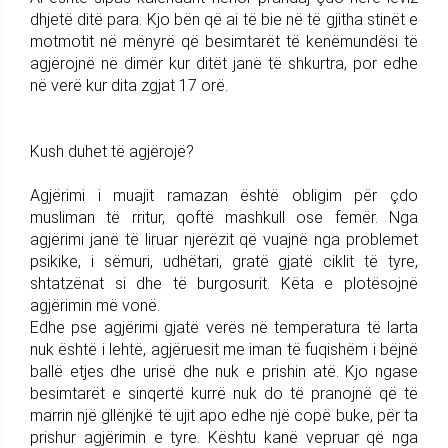
dhjetë ditë para. Kjo bën që ai të bie në të gjitha stinët e
motmotit në mënyrë që besimtarët të kenëmundësi të
agjërojnë në dimër kur ditët janë të shkurtra, por edhe
në verë kur dita zgjat 17 orë.
Kush duhet të agjërojë?
Agjërimi i muajit ramazan është obligim për çdo
musliman të rritur, qoftë mashkull ose femër. Nga
agjërimi janë të liruar njerëzit që vuajnë nga problemet
psikike, i sëmuri, udhëtari, gratë gjatë ciklit të tyre,
shtatzënat si dhe të burgosurit. Këta e plotësojnë
agjërimin më vonë.
Edhe pse agjërimi gjatë verës në temperatura të larta
nuk është i lehtë, agjëruesit me iman të fuqishëm i bëjnë
ballë etjes dhe urisë dhe nuk e prishin atë. Kjo ngase
besimtarët e sinqertë kurrë nuk do të pranojnë që të
marrin një gllënjkë të ujit apo edhe një copë buke, për ta
prishur agjërimin e tyre. Kështu kanë vepruar që nga