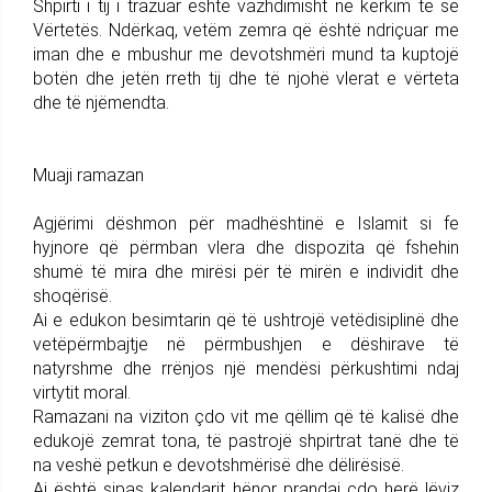
Shpirti i tij i trazuar është vazhdimisht në kërkim të së
Vërtetës. Ndërkaq, vetëm zemra që është ndriçuar me
iman dhe e mbushur me devotshmëri mund ta kuptojë
botën dhe jetën rreth tij dhe të njohë vlerat e vërteta
dhe të njëmendta.
Muaji ramazan
Agjërimi dëshmon për madhështinë e Islamit si fe
hyjnore që përmban vlera dhe dispozita që fshehin
shumë të mira dhe mirësi për të mirën e individit dhe
shoqërisë.
Ai e edukon besimtarin që të ushtrojë vetëdisiplinë dhe
vetëpërmbajtje në përmbushjen e dëshirave të
natyrshme dhe rrënjos një mendësi përkushtimi ndaj
virtytit moral.
Ramazani na viziton çdo vit me qëllim që të kalisë dhe
edukojë zemrat tona, të pastrojë shpirtrat tanë dhe të
na veshë petkun e devotshmërisë dhe dëlirësisë.
Ai është sipas kalendarit hënor prandaj çdo herë lëviz