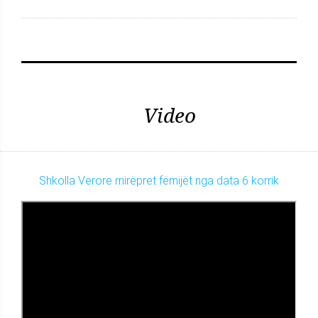
Video
Shkolla Verore mirëpret fëmijët nga data 6 korrik