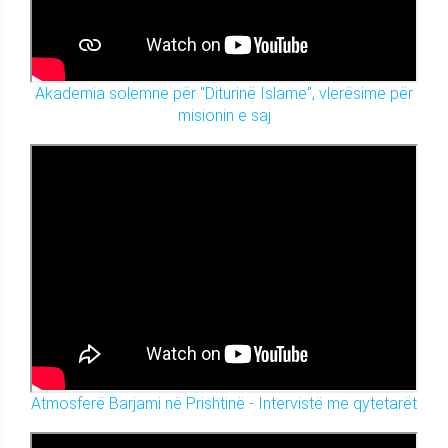
Akademia solemne për "Diturinë Islame", vlerësime për
misionin e saj
Atmosferë Barjami në Prishtinë - Intervistë me qytetarët