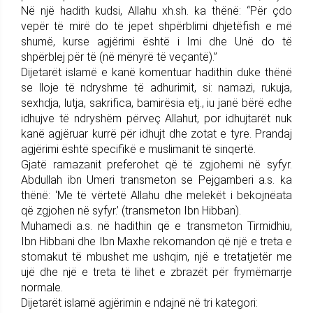
Në një hadith kudsi, Allahu xh.sh. ka thënë: “Për çdo
vepër të mirë do të jepet shpërblimi dhjetëfish e më
shumë, kurse agjërimi është i Imi dhe Unë do të
shpërblej për të (në mënyrë të veçantë).”
Dijetarët islamë e kanë komentuar hadithin duke thënë
se lloje të ndryshme të adhurimit, si: namazi, rukuja,
sexhdja, lutja, sakrifica, bamirësia etj., iu janë bërë edhe
idhujve të ndryshëm përveç Allahut, por idhujtarët nuk
kanë agjëruar kurrë për idhujt dhe zotat e tyre. Prandaj
agjërimi është specifikë e muslimanit të sinqertë.
Gjatë ramazanit preferohet që të zgjohemi në syfyr.
Abdullah ibn Umeri transmeton se Pejgamberi a.s. ka
thënë: ‘Me të vërtetë Allahu dhe melekët i bekojnëata
që zgjohen në syfyr.’ (transmeton Ibn Hibban).
Muhamedi a.s. në hadithin që e transmeton Tirmidhiu,
Ibn Hibbani dhe Ibn Maxhe rekomandon që një e treta e
stomakut të mbushet me ushqim, një e tretatjetër me
ujë dhe një e treta të lihet e zbrazët për frymëmarrje
normale.
Dijetarët islamë agjërimin e ndajnë në tri kategori: