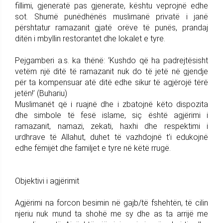
fillimi, gjeneratë pas gjenerate, kështu veprojnë edhe
sot. Shumë punëdhënës muslimanë privatë i janë
përshtatur ramazanit gjatë orëve të punës, prandaj
ditën i mbyllin restorantet dhe lokalet e tyre.
Pejgamberi a.s. ka thënë: ‘Kushdo që ha padrejtësisht
vetëm një ditë të ramazanit nuk do të jetë në gjendje
për ta kompensuar atë ditë edhe sikur të agjërojë tërë
jetën!’ (Buhariu)
Muslimanët që i ruajnë dhe i zbatojnë këto dispozita
dhe simbole të fesë islame, siç është agjërimi i
ramazanit, namazi, zekati, haxhi dhe respektimi i
urdhrave të Allahut, duhet të vazhdojnë t’i edukojnë
edhe fëmijët dhe familjet e tyre në këtë rrugë.
Objektivi i agjërimit
Agjërimi na forcon besimin në gajb/të fshehtën, të cilin
njeriu nuk mund ta shohë me sy dhe as ta arrijë me