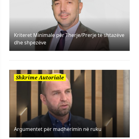
Kriteret Minimale për Therje/Prerje të shtazëve
dhe shpezëve
Shkrime Autoriale
Argumentet për madhërimin në ruku