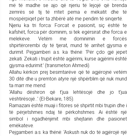
më të madhe se ajo që njeriu të lejojë që brenda
zemrës së tij të rritet pema e mëkatit dhe të
mospërpiqet për ta zhbërë atë me pendim të sinqertë.
Njeriu ka tri forca: Forcat e pasionit, siç është te
kafshët, forca për dominim, si tek egërsirat dhe forca e
melekeve. Vetëm me dominimin e forcës
shpirtërorembi dy të tjerat, mund të arrihet gjysma e
durimit. Pejgamberi a.s. ka thënë: ‘Për çdo gjë jepet
zekati. Zekati i trupit është agjërimi, kurse agjërimi është
gjysma edurimit.’ (transmeton Ahmedi).
Allahu kërkon prej besimtarëve që të agjërojnë vetëm
30 ditë dhe u premton atyre një shpërblim që nuk mund
ta marr me mend:
‘Allahu dëshiron që t’jua lehtësojë dhe jo t’jua
vështirësojë...’ (El-Bekare, 185).
Ramazani është muaji i fitores së shpirtit mbi trupin dhe i
të përjetshmes ndaj të përkohshmes. Ai është një
simbol i ngadhënjimit mbi shejtanin dhe pasionet
emëkateve.
Pejgamberi a.s. ka thënë: ‘Askush nuk do të agjërojë një