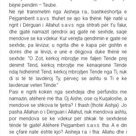
bëjnë pendim – Teube.
Në një transmetim nga Aisheja r.a., bashkëshortja e
Pejgamberit s.a.v.s. thuhet se ajo ka thënë: Një natë u
ngrit i Dërguari i Allahut s.a.v.s. nga shtrati për t’u falur,
dhe gjatë namazit qëndroi aq gjatë në sexhde, saqë
mendove se ka vdekur. Kur vërejta qëndrimin e gjatë në
sexhde, pa lëvizur, u ngrita dhe e kapa për gishtin e
dorës dhe ai lëvizi, e unë e dëgjova duke thënë në
sexhde: “O Zot, kërkoj mbrojtje me faljen Tënde prej
dënimit Tënd, kërkoj mbrojtje me kënaqësinë Tënde
ndaj hidhërimit Tënd, kërkoj mbrojtjen Tënde nga Ti, nuk
di si të të lavdëroj Ty, përveç se ashtu si Ti e ke
lavdëruar veten Tënde.”
Pasi e ngriti kokën nga sexhdeja dhe përfundoi me
namazin, atëherë më tha: Oj Aishe, ose oj Kuqaloshe, a
mendove se shkova te tjetra? I thash (thotë Aishja): Jo
pasha Allahun o i Dërguari i Allahut, nuk mendova ashtu,
por mendova se ke vdekur për shkak të sexhdesë
tënde të gjatë! Atëherë Pejgamberi s.a.v.s. tha: A e din
se çfarë nate është kjo? Aisheja r.a. i tha: Allahu dhe i