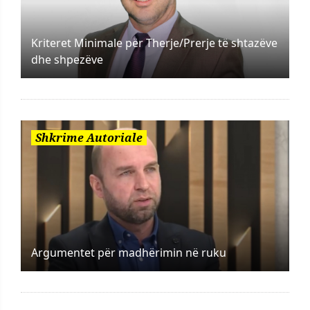
Kriteret Minimale për Therje/Prerje të shtazëve
dhe shpezëve
Shkrime Autoriale
Argumentet për madhërimin në ruku