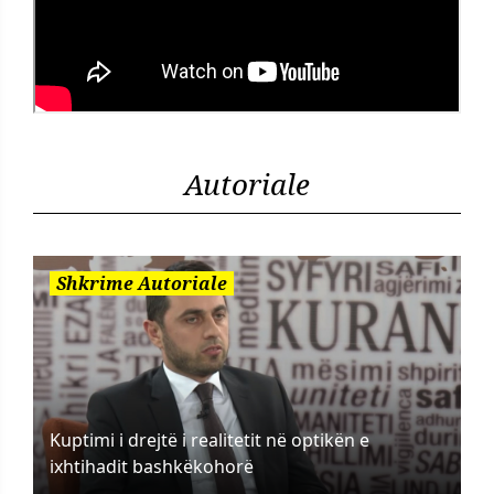
Autoriale
Shkrime Autoriale
Kuptimi i drejtë i realitetit në optikën e
ixhtihadit bashkëkohorë