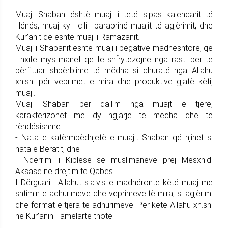
Muaji Shaban është muaji i tetë sipas kalendarit të
Hënës, muaj ky i cili i paraprinë muajit të agjërimit, dhe
Kur’anit që është muaji i Ramazanit.
Muaji i Shabanit është muaji i begative madhështore, që
i nxitë myslimanët që të shfrytëzojnë nga rasti për të
përfituar shpërblime të mëdha si dhuratë nga Allahu
xh.sh. për veprimet e mira dhe produktive gjatë këtij
muaji.
Muaji Shaban për dallim nga muajt e tjerë,
karakterizohet me dy ngjarje të mëdha dhe të
rëndësishme:
- Nata e katërmbëdhjetë e muajit Shaban që njihet si
nata e Beratit, dhe
- Ndërrimi i Kiblesë së muslimanëve prej Mesxhidi
Aksasë në drejtim të Qabës.
I Dërguari i Allahut s.a.v.s e madhëronte këtë muaj me
shtimin e adhurimeve dhe veprimeve të mira, si agjërimi
dhe format e tjera të adhurimeve. Për këtë Allahu xh.sh.
në Kur’anin Famëlartë thotë: