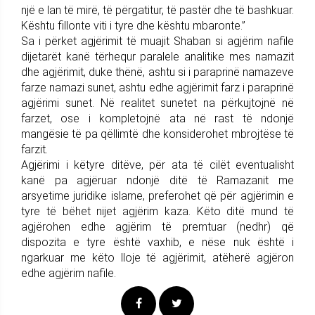
një e lan të mirë, të përgatitur, të pastër dhe të bashkuar.
Kështu fillonte viti i tyre dhe kështu mbaronte.”
Sa i përket agjërimit të muajit Shaban si agjërim nafile
dijetarët kanë tërhequr paralele analitike mes namazit
dhe agjërimit, duke thënë, ashtu si i paraprinë namazeve
farze namazi sunet, ashtu edhe agjërimit farz i paraprinë
agjërimi sunet. Në realitet sunetet na përkujtojnë në
farzet, ose i kompletojnë ata në rast të ndonjë
mangësie të pa qëllimtë dhe konsiderohet mbrojtëse të
farzit.
Agjërimi i këtyre ditëve, për ata të cilët eventualisht
kanë pa agjëruar ndonjë ditë të Ramazanit me
arsyetime juridike islame, preferohet që për agjërimin e
tyre të bëhet nijet agjërim kaza. Këto ditë mund të
agjërohen edhe agjërim të premtuar (nedhr) që
dispozita e tyre është vaxhib, e nëse nuk është i
ngarkuar me këto lloje të agjërimit, atëherë agjëron
edhe agjërim nafile.