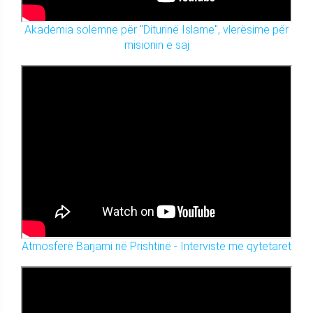
Akademia solemne për "Diturinë Islame", vlerësime për
misionin e saj
Atmosferë Barjami në Prishtinë - Intervistë me qytetarët