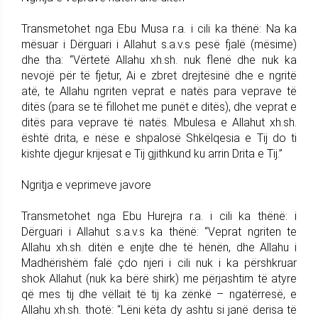
Transmetohet nga Ebu Musa r.a. i cili ka thënë: Na ka
mësuar i Dërguari i Allahut s.a.v.s pesë fjalë (mësime)
dhe tha: “Vërtetë Allahu xh.sh. nuk flenë dhe nuk ka
nevojë për të fjetur, Ai e zbret drejtësinë dhe e ngritë
atë, te Allahu ngriten veprat e natës para veprave të
ditës (para se të fillohet me punët e ditës), dhe veprat e
ditës para veprave të natës. Mbulesa e Allahut xh.sh.
është drita, e nëse e shpalosë Shkëlqesia e Tij do ti
kishte djegur krijesat e Tij gjithkund ku arrin Drita e Tij.”
Ngritja e veprimeve javore
Transmetohet nga Ebu Hurejra r.a. i cili ka thënë: i
Dërguari i Allahut s.a.v.s ka thënë: “Veprat ngriten te
Allahu xh.sh. ditën e enjte dhe të hënën, dhe Allahu i
Madhërishëm falë çdo njeri i cili nuk i ka përshkruar
shok Allahut (nuk ka bërë shirk) me përjashtim të atyre
që mes tij dhe vëllait të tij ka zënkë – ngatërresë, e
Allahu xh.sh. thotë: “Lëni këta dy ashtu si janë derisa të