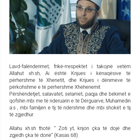
Lavd-falënderimet, frikë-rrespektet i takojnë vetëm
Allahut xh.sh, Ai është Krijues i kënaqësive të
përhershme të Xhenetit, dhe Krijues i dënimeve të
përkohshme e të përhershme Xhehenemit.
Përshëndetjet, salavatet, selamet, paqja dhe bekimet e
qofshin mbi me të nderuarin e të Dërguarve, Muhamedin
a.s , mbi familjen e tij të ndershme dhe mbi shokët e tij
të zgjedhur.
Allahu xh.sh thotë: “ Zoti yt, krijon çka të dojë dhe
zgjedh çka të donë“ (Kasas 68)