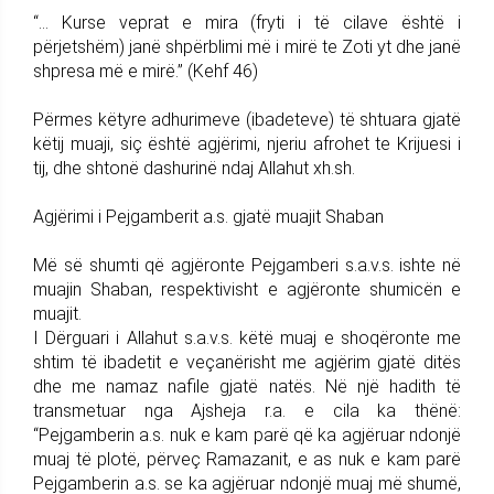
“… Kurse veprat e mira (fryti i të cilave është i
përjetshëm) janë shpërblimi më i mirë te Zoti yt dhe janë
shpresa më e mirë.” (Kehf 46)
Përmes këtyre adhurimeve (ibadeteve) të shtuara gjatë
këtij muaji, siç është agjërimi, njeriu afrohet te Krijuesi i
tij, dhe shtonë dashurinë ndaj Allahut xh.sh.
Agjërimi i Pejgamberit a.s. gjatë muajit Shaban
Më së shumti që agjëronte Pejgamberi s.a.v.s. ishte në
muajin Shaban, respektivisht e agjëronte shumicën e
muajit.
I Dërguari i Allahut s.a.v.s. këtë muaj e shoqëronte me
shtim të ibadetit e veçanërisht me agjërim gjatë ditës
dhe me namaz nafile gjatë natës. Në një hadith të
transmetuar nga Ajsheja r.a. e cila ka thënë:
“Pejgamberin a.s. nuk e kam parë që ka agjëruar ndonjë
muaj të plotë, përveç Ramazanit, e as nuk e kam parë
Pejgamberin a.s. se ka agjëruar ndonjë muaj më shumë,