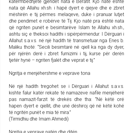
katërmbëdhjetë gjendet nata e Beratit. Kjo natë është
nata që Allahu xh.sh. i hapë dyert e qiejve dhe e zbret
mëshirën e tij përmes melaqeve, duke i pranuar lutjet
dhe pendimet e robërve të Tij. Kjo natë pra është nata
që ngriten punët e besimtarëve Islam te Allahu xh.sh.,
ashtu siç e theksoi hadithi i sipërpërmendur. I Dërguari i
Allahut s.a.v.s. në një hadith të transmetuar nga Enes b.
Maliku thotë: “Secili besimtarë në qiell ka nga dy dyer,
për njërën derë i zbret furnizimi i tij, kurse për derën
tjetër hynë – ngriten fjalët dhe veprat e tij.”
Ngritja e menjëhershme e veprave tona
Në një hadith tregohet se i Dërguari i Allahut s.a.v.s.
kishte falur katër rekate të namazeve nafile menjëherë
pas namazit-farzit të drekës dhe tha: “Në këtë orë
hapen dyert e qiellit, dhe unë dëshiroj që në këtë kohë
të ngritën punët e mia të mira.”
(Tirmidhiu dhe Imam Ahmedi)
Ngritja e veprave natën dhe ditën