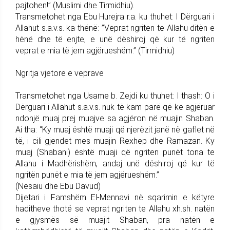
pajtohen!” (Muslimi dhe Tirmidhiu).
Transmetohet nga Ebu Hurejra r.a. ku thuhet: I Dërguari i
Allahut s.a.v.s. ka thënë: ”Veprat ngriten te Allahu ditën e
hënë dhe të enjte, e unë dëshiroj që kur të ngriten
veprat e mia të jem agjërueshëm.” (Tirmidhiu)
Ngritja vjetore e veprave
Transmetohet nga Usame b. Zejdi ku thuhet: I thash: O i
Dërguari i Allahut s.a.v.s. nuk të kam parë që ke agjëruar
ndonjë muaj prej muajve sa agjëron në muajin Shaban.
Ai tha: “Ky muaj është muaji që njerëzit janë në gaflet në
të, i cili gjendet mes muajin Rexhep dhe Ramazan. Ky
muaj (Shabani) është muaji që ngriten punët tona te
Allahu i Madhërishëm, andaj unë dëshiroj që kur të
ngritën punët e mia të jem agjërueshëm.”
(Nesaiu dhe Ebu Davud)
Dijetari i Famshëm El-Mennavi në sqarimin e këtyre
haditheve thotë se veprat ngriten te Allahu xh.sh. natën
e gjysmës së muajit Shaban, pra natën e