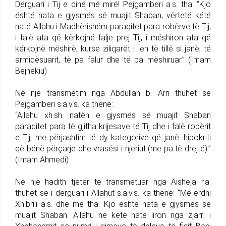
Dërguari i Tij e dinë më mirë! Pejgamberi a.s. tha: “Kjo
është nata e gjysmës së muajit Shaban, vërtetë këtë
natë Allahu i Madhërishëm paraqitet para robërve të Tij,
i falë ata që kërkojnë falje prej Tij, i mëshiron ata që
kërkojnë mëshirë, kurse ziliqarët i len të tillë si janë, të
armiqësuarit, të pa falur dhe të pa mëshiruar.” (Imam
Bejhekiu)
Në një transmetim nga Abdullah b. Arri thuhet se
Pejgamberi s.a.v.s. ka thënë:
“Allahu xh.sh. natën e gjysmës së muajit Shaban
paraqitet para të gjitha krijesave të Tij dhe i falë robërit
e Tij, me përjashtim të dy kategorive që janë: hipokriti
që bënë përçarje dhe vrasësi i njeriut (me pa të drejtë).”
(Imam Ahmedi)
Në një hadith tjetër të transmetuar nga Aisheja r.a.
thuhet se i dërguari i Allahut s.a.v.s. ka thënë: “Më erdhi
Xhibrili a.s. dhe më tha: Kjo është nata e gjysmës së
muajit Shaban. Allahu në këtë natë liron nga zjarri i