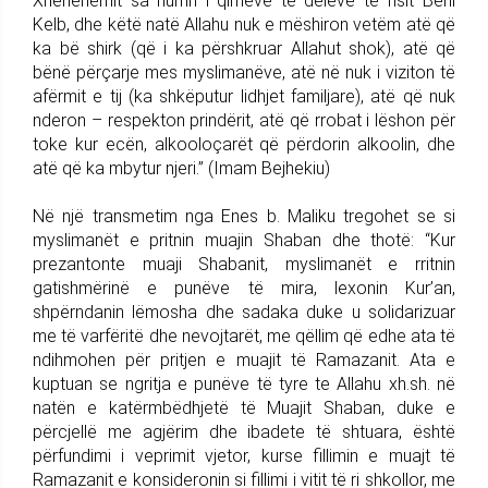
Xhehenemit sa numri i qimeve të deleve të fisit Beni
Kelb, dhe këtë natë Allahu nuk e mëshiron vetëm atë që
ka bë shirk (që i ka përshkruar Allahut shok), atë që
bënë përçarje mes myslimanëve, atë në nuk i viziton të
afërmit e tij (ka shkëputur lidhjet familjare), atë që nuk
nderon – respekton prindërit, atë që rrobat i lëshon për
toke kur ecën, alkooloçarët që përdorin alkoolin, dhe
atë që ka mbytur njeri.” (Imam Bejhekiu)
Në një transmetim nga Enes b. Maliku tregohet se si
myslimanët e pritnin muajin Shaban dhe thotë: “Kur
prezantonte muaji Shabanit, myslimanët e rritnin
gatishmërinë e punëve të mira, lexonin Kur’an,
shpërndanin lëmosha dhe sadaka duke u solidarizuar
me të varfëritë dhe nevojtarët, me qëllim që edhe ata të
ndihmohen për pritjen e muajit të Ramazanit. Ata e
kuptuan se ngritja e punëve të tyre te Allahu xh.sh. në
natën e katërmbëdhjetë të Muajit Shaban, duke e
përcjellë me agjërim dhe ibadete të shtuara, është
përfundimi i veprimit vjetor, kurse fillimin e muajt të
Ramazanit e konsideronin si fillimi i vitit të ri shkollor, me