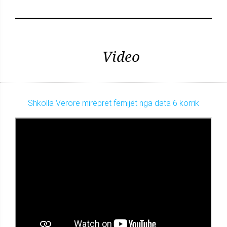
Video
Shkolla Verore mirëpret fëmijët nga data 6 korrik