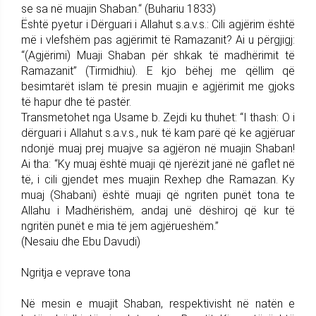
se sa në muajin Shaban.“ (Buhariu 1833)
Është pyetur i Dërguari i Allahut s.a.v.s.: Cili agjërim është
më i vlefshëm pas agjërimit të Ramazanit? Ai u përgjigj:
“(Agjërimi) Muaji Shaban për shkak të madhërimit të
Ramazanit” (Tirmidhiu). E kjo bëhej me qëllim që
besimtarët islam të presin muajin e agjërimit me gjoks
të hapur dhe të pastër.
Transmetohet nga Usame b. Zejdi ku thuhet: “I thash: O i
dërguari i Allahut s.a.v.s., nuk të kam parë që ke agjëruar
ndonjë muaj prej muajve sa agjëron në muajin Shaban!
Ai tha: “Ky muaj është muaji që njerëzit janë në gaflet në
të, i cili gjendet mes muajin Rexhep dhe Ramazan. Ky
muaj (Shabani) është muaji që ngriten punët tona te
Allahu i Madhërishëm, andaj unë dëshiroj që kur të
ngritën punët e mia të jem agjërueshëm.”
(Nesaiu dhe Ebu Davudi)
Ngritja e veprave tona
Në mesin e muajit Shaban, respektivisht në natën e