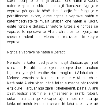
katërmbëdhjetë të muajit Shaban dhe natën e Kadrit,
natën e njëzet e shtatë të muajit Ramazan. Ngritja e
veprave për çdo të hënë dhe të enjte është ngritje e
përgjithshme javore, kurse ngritja e veprave natën e
katërmbëdhjetë të muajit Shaban dhe natën e Kadrit,
është ngritje e detajizuar vjetore. Urtësia e ngritjes së
veprave të njerëzve te Allahu xh.sh. është nxjerrja në
shesh e nderit dhe vlerës së realizuesit të këtyre
veprave.
Ngritja e veprave në natën e Beratit
Në natën e katërmbëdhjetë të muajit Shaban, që njihet
si nata e Beratit, hapen dyert e qiejve dhe pranohen
lutjet e atyre që luten dhe zbret magfireti i Allahut xh.sh.
Melaqet zbresin në tokë me rahmetin e Allahut xh.sh.
Këtë natë Allahu xh.sh. bënë faljen e madhe për robërit
e tij duke i larguar nga zjarri i xhehenemit, pastaj Allahu
xh.sh. lëshon shikimin e Tij (mëshirën e Tij) mbi robërit,
duke i falur ata që kërkojnë falje, i mëshiron ata që
kërkojnë mëshirën dhe i shlyen të këqijat e atyre që