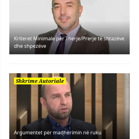
Kriteret Minimale për Therje/Prerje të shtazëve
dhe shpezëve
Shkrime Autoriale
Argumentet për madhërimin në ruku