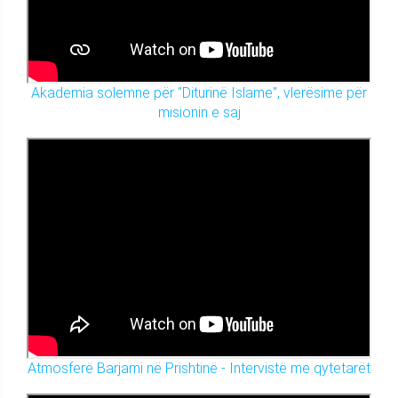
Akademia solemne për "Diturinë Islame", vlerësime për
misionin e saj
Atmosferë Barjami në Prishtinë - Intervistë me qytetarët