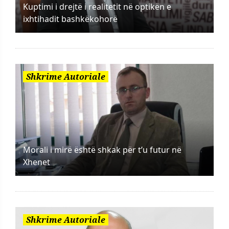
Kuptimi i drejtë i realitetit në optikën e
ixhtihadit bashkëkohorë
Shkrime Autoriale
Morali i mirë është shkak për t’u futur në
Xhenet
Shkrime Autoriale