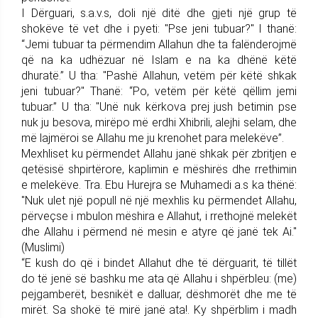
I Dërguari, s.a.v.s, doli një ditë dhe gjeti një grup të
shokëve të vet dhe i pyeti: "Pse jeni tubuar?" I thanë:
“Jemi tubuar ta përmendim Allahun dhe ta falënderojmë
që na ka udhëzuar në Islam e na ka dhënë këtë
dhuratë.” U tha: "Pashë Allahun, vetëm për këtë shkak
jeni tubuar?" Thanë: “Po, vetëm për këtë qëllim jemi
tubuar.” U tha: "Unë nuk kërkova prej jush betimin pse
nuk ju besova, mirëpo më erdhi Xhibrili, alejhi selam, dhe
më lajmëroi se Allahu me ju krenohet para melekëve”.
Mexhliset ku përmendet Allahu janë shkak për zbritjen e
qetësisë shpirtërore, kaplimin e mëshirës dhe rrethimin
e melekëve. Tra. Ebu Hurejra se Muhamedi a.s ka thënë:
"Nuk ulet një popull në një mexhlis ku përmendet Allahu,
përveçse i mbulon mëshira e Allahut, i rrethojnë melekët
dhe Allahu i përmend në mesin e atyre që janë tek Ai."
(Muslimi)
“E kush do që i bindet Allahut dhe të dërguarit, të tillët
do të jenë së bashku me ata që Allahu i shpërbleu: (me)
pejgamberët, besnikët e dalluar, dëshmorët dhe me të
mirët. Sa shokë të mirë janë ata!. Ky shpërblim i madh