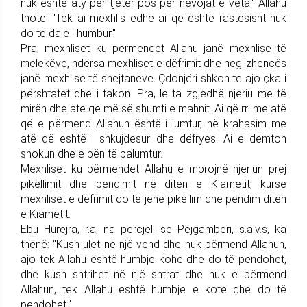
nuk është aty për tjetër pos për nevojat e veta." Allahu
thotë: "Tek ai mexhlis edhe ai që është rastësisht nuk
do të dalë i humbur."
Pra, mexhliset ku përmendet Allahu janë mexhlise të
melekëve, ndërsa mexhliset e dëfrimit dhe neglizhencës
janë mexhlise të shejtanëve. Çdonjëri shkon te ajo çka i
përshtatet dhe i takon. Pra, le ta zgjedhë njeriu më të
mirën dhe atë që më së shumti e mahnit. Ai që rri me atë
që e përmend Allahun është i lumtur, në krahasim me
atë që është i shkujdesur dhe dëfryes. Ai e dëmton
shokun dhe e bën të palumtur.
Mexhliset ku përmendet Allahu e mbrojnë njeriun prej
pikëllimit dhe pendimit në ditën e Kiametit, kurse
mexhliset e dëfrimit do të jenë pikëllim dhe pendim ditën
e Kiametit.
Ebu Hurejra, r.a, na përcjell se Pejgamberi, s.a.v.s, ka
thënë: "Kush ulet në një vend dhe nuk përmend Allahun,
ajo tek Allahu është humbje kohe dhe do të pendohet,
dhe kush shtrihet në një shtrat dhe nuk e përmend
Allahun, tek Allahu është humbje e kotë dhe do të
pendohet."