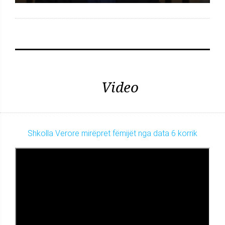
Video
Shkolla Verore mirëpret fëmijët nga data 6 korrik