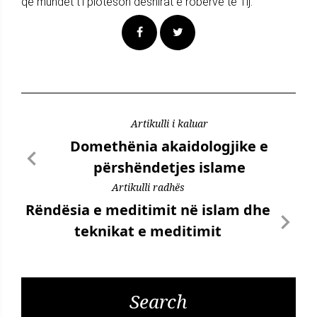
që mundet t'i plotëson dëshirat e robërve të Tij.
Artikulli i kaluar
Domethënia akaidologjike e
përshëndetjes islame
Artikulli radhës
Rëndësia e meditimit në islam dhe
teknikat e meditimit
Search