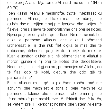
është prej Allahut. Mjafton që Allahu di më së miri.” (Nisa
69-70)
Ibën Kajimi, Allahu e mëshiroftë, thotë: "Mexhliset ku
përmendet Allahu janë shkak i madh për mbrojtjen e
gjuhës dhe mbrojtjen e saj prej fyerjeve dhe bartjes së
fjalëve, prej sjelljeve të pamoralshme dhe prej së kotës.
Njeriu patjetër detyrohet që të flasë. Në rast se nuk flet
duke e përmend Allahun, dhe duke i përmend
urdhëresat e Tij, dhe nuk flet diçka të mirë dhe të
dobishme, atëherë ai patjetër do t'i bëjë ato mëkate.
Kush e ushtron gjuhën e tij në përmendjen e Allahut e
mbron gjuhën e tij prej të kotës dhe dërdëllitjeve.
Ndërsa kujt i thahet gjuha prej përmendjes së Allahut, do
të flas çdo të kotë, gjepura dhe çdo gjë të
pamoralshme."
E lus Allahun xh.sh që ta plotëson kohën tonë me
adhurim, dhe mexhliset e tona t’i bëjë mexhlise ku
përmendet, falënderohet dhe madhërohet emri i Tij, dhe
të na mbrojë prej mexhliseve të dëfrimit dhe të kotës,
se vetëm prej Tij kërkohet ndihmë dhe vetëm Ai është