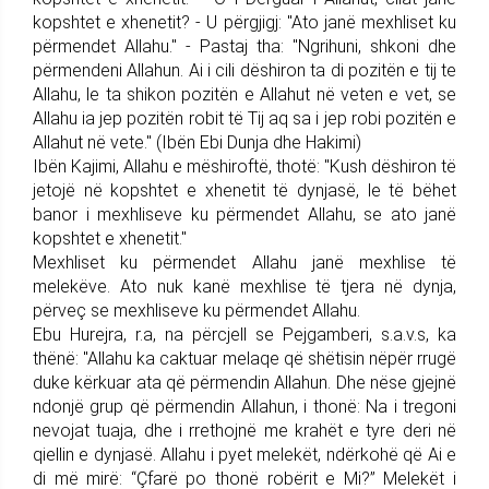
kopshtet e xhenetit? - U përgjigj: "Ato janë mexhliset ku
përmendet Allahu." - Pastaj tha: "Ngrihuni, shkoni dhe
përmendeni Allahun. Ai i cili dëshiron ta di pozitën e tij te
Allahu, le ta shikon pozitën e Allahut në veten e vet, se
Allahu ia jep pozitën robit të Tij aq sa i jep robi pozitën e
Allahut në vete." (Ibën Ebi Dunja dhe Hakimi)
Ibën Kajimi, Allahu e mëshiroftë, thotë: "Kush dëshiron të
jetojë në kopshtet e xhenetit të dynjasë, le të bëhet
banor i mexhliseve ku përmendet Allahu, se ato janë
kopshtet e xhenetit."
Mexhliset ku përmendet Allahu janë mexhlise të
melekëve. Ato nuk kanë mexhlise të tjera në dynja,
përveç se mexhliseve ku përmendet Allahu.
Ebu Hurejra, r.a, na përcjell se Pejgamberi, s.a.v.s, ka
thënë: "Allahu ka caktuar melaqe që shëtisin nëpër rrugë
duke kërkuar ata që përmendin Allahun. Dhe nëse gjejnë
ndonjë grup që përmendin Allahun, i thonë: Na i tregoni
nevojat tuaja, dhe i rrethojnë me krahët e tyre deri në
qiellin e dynjasë. Allahu i pyet melekët, ndërkohë që Ai e
di më mirë: “Çfarë po thonë robërit e Mi?” Melekët i