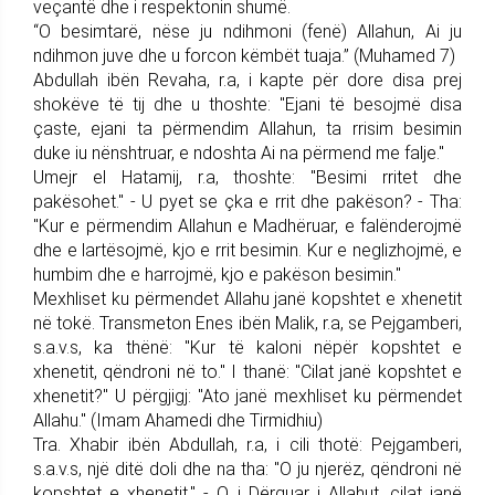
veçantë dhe i respektonin shumë.
“O besimtarë, nëse ju ndihmoni (fenë) Allahun, Ai ju
ndihmon juve dhe u forcon këmbët tuaja.” (Muhamed 7)
Abdullah ibën Revaha, r.a, i kapte për dore disa prej
shokëve të tij dhe u thoshte: "Ejani të besojmë disa
çaste, ejani ta përmendim Allahun, ta rrisim besimin
duke iu nënshtruar, e ndoshta Ai na përmend me falje."
Umejr el Hatamij, r.a, thoshte: "Besimi rritet dhe
pakësohet." - U pyet se çka e rrit dhe pakëson? - Tha:
"Kur e përmendim Allahun e Madhëruar, e falënderojmë
dhe e lartësojmë, kjo e rrit besimin. Kur e neglizhojmë, e
humbim dhe e harrojmë, kjo e pakëson besimin."
Mexhliset ku përmendet Allahu janë kopshtet e xhenetit
në tokë. Transmeton Enes ibën Malik, r.a, se Pejgamberi,
s.a.v.s, ka thënë: "Kur të kaloni nëpër kopshtet e
xhenetit, qëndroni në to." I thanë: "Cilat janë kopshtet e
xhenetit?" U përgjigj: "Ato janë mexhliset ku përmendet
Allahu." (Imam Ahamedi dhe Tirmidhiu)
Tra. Xhabir ibën Abdullah, r.a, i cili thotë: Pejgamberi,
s.a.v.s, një ditë doli dhe na tha: "O ju njerëz, qëndroni në
kopshtet e xhenetit." - O i Dërguar i Allahut, cilat janë