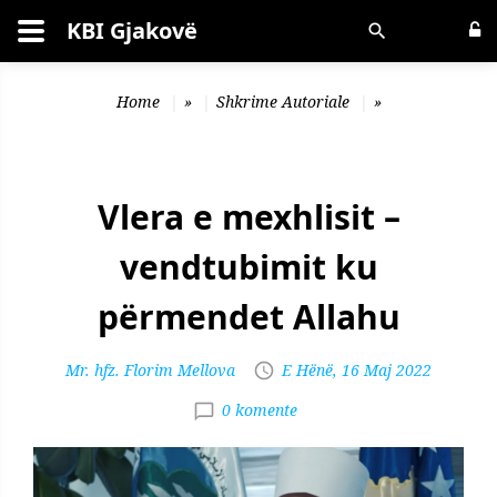
KBI Gjakovë
Kërko
Home
»
Shkrime Autoriale
»
Vlera e mexhlisit –
vendtubimit ku
përmendet Allahu
Mr. hfz. Florim Mellova
E Hënë, 16 Maj 2022
0 komente