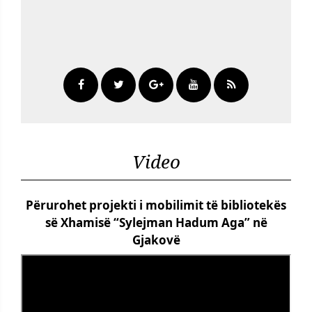
Video
Përurohet projekti i mobilimit të bibliotekës
së Xhamisë “Sylejman Hadum Aga” në
Gjakovë