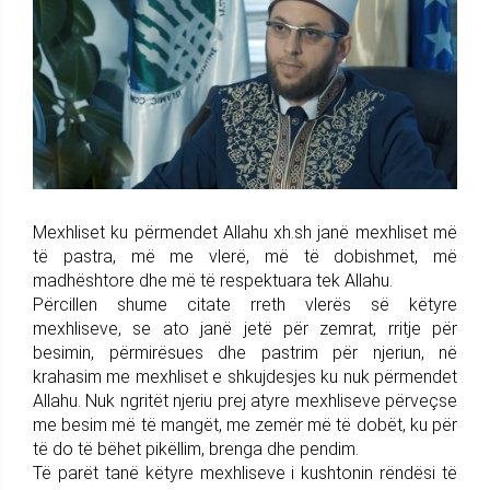
Mexhliset ku përmendet Allahu xh.sh janë mexhliset më
të pastra, më me vlerë, më të dobishmet, më
madhështore dhe më të respektuara tek Allahu.
Përcillen shume citate rreth vlerës së këtyre
mexhliseve, se ato janë jetë për zemrat, rritje për
besimin, përmirësues dhe pastrim për njeriun, në
krahasim me mexhliset e shkujdesjes ku nuk përmendet
Allahu. Nuk ngritët njeriu prej atyre mexhliseve përveçse
me besim më të mangët, me zemër më të dobët, ku për
të do të bëhet pikëllim, brenga dhe pendim.
Të parët tanë këtyre mexhliseve i kushtonin rëndësi të