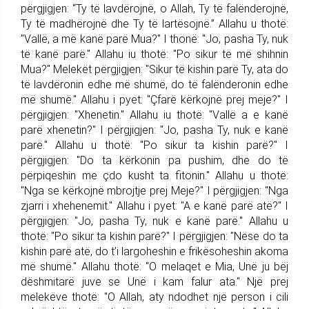
përgjigjen: “Ty të lavdërojnë, o Allah, Ty të falënderojnë,
Ty të madhërojnë dhe Ty të lartësojnë.” Allahu u thotë:
"Vallë, a më kanë parë Mua?" I thonë: "Jo, pasha Ty, nuk
të kanë parë." Allahu iu thotë: "Po sikur të më shihnin
Mua?" Melekët përgjigjen: "Sikur të kishin parë Ty, ata do
të lavdëronin edhe më shumë, do të falënderonin edhe
më shumë." Allahu i pyet: "Çfarë kërkojnë prej meje?" I
përgjigjen: "Xhenetin." Allahu iu thotë: "Vallë a e kanë
parë xhenetin?" I përgjigjen: "Jo, pasha Ty, nuk e kanë
parë." Allahu u thotë: "Po sikur ta kishin parë?" I
përgjigjen: "Do ta kërkonin pa pushim, dhe do të
përpiqeshin me çdo kusht ta fitonin." Allahu u thotë:
"Nga se kërkojnë mbrojtje prej Meje?" I përgjigjen: "Nga
zjarri i xhehenemit." Allahu i pyet: "A e kanë parë atë?" I
përgjigjen: "Jo, pasha Ty, nuk e kanë parë." Allahu u
thotë: "Po sikur ta kishin parë?" I përgjigjen: "Nëse do ta
kishin parë atë, do t’i largoheshin e frikësoheshin akoma
më shumë." Allahu thotë: "O melaqet e Mia, Unë ju bëj
dëshmitarë juve se Unë i kam falur ata." Një prej
melekëve thotë: "O Allah, aty ndodhet një person i cili