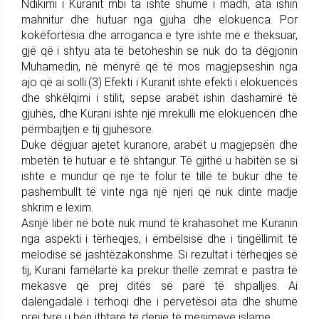
Ndikimi i Kuranit mbi ta ishte shumë i madh, ata ishin
mahnitur dhe hutuar nga gjuha dhe elokuenca. Por
kokëfortësia dhe arroganca e tyre ishte më e theksuar,
gjë që i shtyu ata të betoheshin se nuk do ta dëgjonin
Muhamedin, në mënyrë që të mos magjepseshin nga
ajo që ai solli.(3) Efekti i Kuranit ishte efekti i elokuencës
dhe shkëlqimi i stilit, sepse arabët ishin dashamirë të
gjuhës, dhe Kurani ishte një mrekulli me elokuencën dhe
përmbajtjen e tij gjuhësore.
Duke dëgjuar ajetet kuranore, arabët u magjepsën dhe
mbetën të hutuar e të shtangur. Të gjithë u habitën se si
ishte e mundur që një të folur të tillë të bukur dhe të
pashembullt të vinte nga një njeri që nuk dinte madje
shkrim e lexim.
Asnjë libër në botë nuk mund të krahasohet me Kuranin
nga aspekti i tërheqjes, i ëmbëlsisë dhe i tingëllimit të
melodisë së jashtëzakonshme. Si rezultat i tërheqjes së
tij, Kurani famëlartë ka prekur thellë zemrat e pastra të
mekasve që prej ditës së parë të shpalljes. Ai
dalëngadalë i tërhoqi dhe i përvetësoi ata dhe shumë
prej tyre u bën ithtarë të denjë të mësimeve islame.