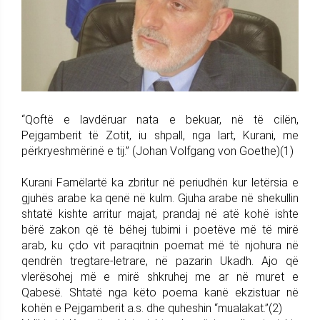
“Qoftë e lavdëruar nata e bekuar, në të cilën,
Pejgamberit të Zotit, iu shpall, nga lart, Kurani, me
përkryeshmërinë e tij.” (Johan Volfgang von Goethe)(1)
Kurani Famëlartë ka zbritur në periudhën kur letërsia e
gjuhës arabe ka qenë në kulm. Gjuha arabe në shekullin
shtatë kishte arritur majat, prandaj në atë kohë ishte
bërë zakon që të bëhej tubimi i poetëve më të mirë
arab, ku çdo vit paraqitnin poemat më të njohura në
qendrën tregtare-letrare, në pazarin Ukadh. Ajo që
vlerësohej më e mirë shkruhej me ar në muret e
Qabesë. Shtatë nga këto poema kanë ekzistuar në
kohën e Pejgamberit a.s. dhe quheshin “mualakat.”(2)