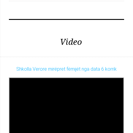
Video
Shkolla Verore mirëpret fëmijët nga data 6 korrik