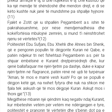
prekur armiqtë e tij, si dhe ndjekësit e tij. Dhe kushdo që
ka një mendje të shëndoshë dhe mendon drejt, e di se
këto kushte nuk janë të mundshme pa shpallje hyjnore.
(11)
Fjalët e Zotit që iu shpallën Pejgamberit a.s. ishin të
pakrahasueshme, por nëse mendjemadhësia dhe
kokëfortësia mbulojnë zemrën, si mund t’i nënshtrohet
njeriu së vërtetës?(12)
Politeistët Ebu Sufjani, Ebu Xhehli dhe Ahnes bin Sherik,
që e pengonin popullin të dëgjonte Kuran në Qabe, e
patën ndjekur tri net fshehtazi Pejgamberin a.s. për ta
shijuar ëmbëlsinë e Kuranit drejtpërsëdrejti dhe, kur
qenë ballafaquar me njëri-tjetrin pa dashje, duke e kapur
njëri-tjetrin në flagrancë, patën rënë në ujdi të turpëruar
“Aman, të mos e marrë vesh kush! Po qe se populli e
dëgjon këtë gjë, na nxihet fytyra dhe nuk na shkon më
fjala tek askush që të mos dëgjojë Kuran. Askujt mos i
thoni gjë.”(13)
Megjithëse mbanin një qëndrim kaq negativ ndaj Kuranit,
kur mbeteshin vetëm për vetëm me ndërgjegjen e tyre,
politeistët e pranonin të vërtetën dhe s’bënin dot pa e