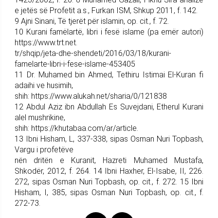
e jetës së Profetit a.s., Furkan ISM, Shkup 2011, f. 142.
9 Ajni Sinani, Të tjerët për islamin, op. cit., f. 72.
10 Kurani famëlartë, libri i fesë islame (pa emër autori)
https://www.trt.net.
tr/shqip/jeta-dhe-shendeti/2016/03/18/kurani-
famelarte-libri-i-fese-islame-453405
11 Dr. Muhamed bin Ahmed, Tethiru Istimai El-Kuran fi
adaihi ve husimih,
shih: https://www.alukah.net/sharia/0/121838
12 Abdul Aziz ibn Abdullah Es Suvejdani, Etherul Kurani
alel mushrikine,
shih: https://khutabaa.com/ar/article.
13 Ibni Hisham, L, 337-338, sipas Osman Nuri Topbash,
Vargu i profetëve
nën dritën e Kuranit, Hazreti Muhamed Mustafa,
Shkodër, 2012, f. 264. 14 Ibni Haxher, El-Isabe, II, 226.
272, sipas Osman Nuri Topbash, op. cit., f. 272. 15 Ibni
Hisham, I, 385, sipas Osman Nuri Topbash, op. cit., f.
272-73.