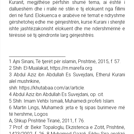
Kuranit, megjithëse përfshin shumë tema, ai është i
dallueshëm dhe i rrallë në stilin e tij elokuent nga fillimi
deri në fund. Elokuenca e arabëve në temat e ndryshme
gërshetohej edhe me gënjeshtrën, kurse Kurani i shenjtë
ishte jashtëzakonisht elokuent dhe me ndershmërinë e
tërësisë së tij qëndronte larg gënjeshtrës.
___________________________
1 Ajni Sinani, Të tjerët për islamin, Prishtinë, 2015, f. 57.
2 Shih: El-Mualakat, https://m.marefa.org.
3 Abdul Aziz ibn Abdullah Es Suvejdani, Etherul Kurani
alel mushrikine,
shih: https://khutabaa.com/ar/article.
4 Abdul Aziz ibn Abdullah Es Suvejdani, op. cit.
5 Shih: Imam Vehbi Ismaili, Muhamedi profeti Islam.
6 Martin Lings, Muhamedi: jeta e tij sipas burimeve më
të hershme, Logos
A, Shkup Prishtinë Tiranë, 2011, f. 76.
7 Prof. dr. Bekir Topaloglu, Ekzistenca e Zotit, Prishtinë,
1423/2002, f. 26. 8 Muhamed Gazali, Fikhu Sira analizë