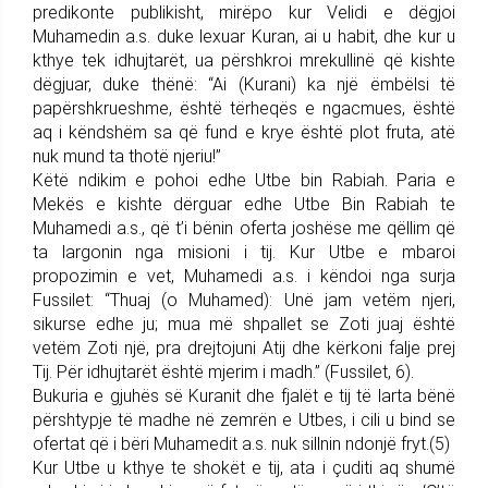
predikonte publikisht, mirëpo kur Velidi e dëgjoi
Muhamedin a.s. duke lexuar Kuran, ai u habit, dhe kur u
kthye tek idhujtarët, ua përshkroi mrekullinë që kishte
dëgjuar, duke thënë: “Ai (Kurani) ka një ëmbëlsi të
papërshkrueshme, është tërheqës e ngacmues, është
aq i këndshëm sa që fund e krye është plot fruta, atë
nuk mund ta thotë njeriu!”
Këtë ndikim e pohoi edhe Utbe bin Rabiah. Paria e
Mekës e kishte dërguar edhe Utbe Bin Rabiah te
Muhamedi a.s., që t’i bënin oferta joshëse me qëllim që
ta largonin nga misioni i tij. Kur Utbe e mbaroi
propozimin e vet, Muhamedi a.s. i këndoi nga surja
Fussilet: “Thuaj (o Muhamed): Unë jam vetëm njeri,
sikurse edhe ju; mua më shpallet se Zoti juaj është
vetëm Zoti një, pra drejtojuni Atij dhe kërkoni falje prej
Tij. Për idhujtarët është mjerim i madh.” (Fussilet, 6).
Bukuria e gjuhës së Kuranit dhe fjalët e tij të larta bënë
përshtypje të madhe në zemrën e Utbes, i cili u bind se
ofertat që i bëri Muhamedit a.s. nuk sillnin ndonjë fryt.(5)
Kur Utbe u kthye te shokët e tij, ata i çuditi aq shumë