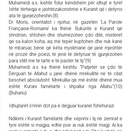
Muhamedi a.s. kishte folur këndshëm për idhujt e tyre!
Ishte tërheqja e jashtëzakonshme e Kuranit që i detyroi
ata të gjunjëzoheshin.(8)
Dr. Moris, orientalist i njohur, në gazetën ‘La Parole
Française-Romaine’ ka thënë: Bukuritë e Kuranit që
shndrisin, shtohen dhe shumëzohen çdo ditë, misteret
që sa kalon koha, aq më tepër kuptohen dhe nuk kanë
të mbaruar, bënë që këta myslimanë që janë mjeshtër
në prozë dhe poezi, të jenë të detyruar të gjunjëzohen
para stilit më të lartë e të pastër të tij.”(9)
Muhamedi a.s. ka thënë kështu: “Patjetër se çdo të
Dërguari të Allahut u janë dhënë mrekullitë në të cilat
besohet absolutisht. Mrekullia që më është dhënë mua
është Kurani famëlartë i shpallur nga Allahu.”(10)
(Buhariu)
Idhujtarët s’rrinin dot pa e dëgjuar kuranin fshehurazi
Ndikimi i Kuranit famëlartë dhe veprimi i tij në zemrat e
tyre është si magjia, edhe pse ai nuk është magji. Ai ka