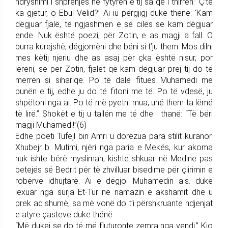
ndryshimi i shprehjes në fytyrën e tij sa që i thirrën: ‘Ç’të
ka gjetur, o Ebul Velid?’ Ai iu përgjigj duke thënë: ‘Kam
dëgjuar fjalë, të ngjashmen e së cilës se kam dëgjuar
ende. Nuk është poezi, për Zotin, e as magji a fall. O
burra kurejshë, dëgjomëni dhe bëni si t’ju them. Mos dilni
mes këtij njeriu dhe as asaj për çka është nisur, por
lëreni, se për Zotin, fjalët që kam dëgjuar prej tij do të
merren si sihariqe. Po të dalë fitues Muhamedi me
punën e tij, edhe ju do të fitoni me të. Po të vdesë, ju
shpëtoni nga ai. Po të më pyetni mua, unë them ta lëmë
të lirë.” Shokët e tij u tallën me të dhe i thanë: “Të bëri
magji Muhamedi!”(6)
Edhe poeti Tufejl bin Amri u dorëzua para stilit kuranor.
Xhubejr b. Mutimi, njëri nga paria e Mekës, kur akoma
nuk ishte bërë mysliman, kishte shkuar në Medine pas
betejës së Bedrit për të zhvilluar bisedime për çlirimin e
robërve idhujtarë. Ai e dëgjoi Muhamedin a.s. duke
lexuar nga surja Et-Tur në namazin e akshamit dhe u
prek aq shumë, sa më vonë do t’i përshkruante ndjenjat
e atyre çasteve duke thënë:
“Më dukej se do të më fluturonte zemra nga vendi.” Kjo