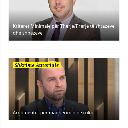
Kriteret Minimale për Therje/Prerje të shtazëve
dhe shpezëve
Shkrime Autoriale
Argumentet për madhërimin në ruku