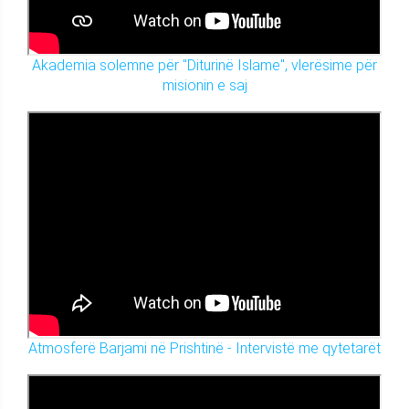
Akademia solemne për "Diturinë Islame", vlerësime për
misionin e saj
Atmosferë Barjami në Prishtinë - Intervistë me qytetarët