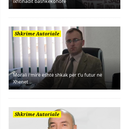
ixhtihadit bashkëkohorë
Shkrime Autoriale
Morali i mirë është shkak për t’u futur në
Xhenet
Shkrime Autoriale