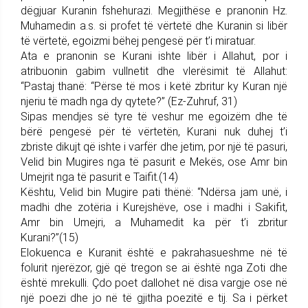
dëgjuar Kuranin fshehurazi. Megjithëse e pranonin Hz.
Muhamedin a.s. si profet të vërtetë dhe Kuranin si libër
të vërtetë, egoizmi bëhej pengesë për t’i miratuar.
Ata e pranonin se Kurani ishte libër i Allahut, por i
atribuonin gabim vullnetit dhe vlerësimit të Allahut:
“Pastaj thanë: “Përse të mos i ketë zbritur ky Kuran një
njeriu të madh nga dy qytete?” (Ez-Zuhruf, 31)
Sipas mendjes së tyre të veshur me egoizëm dhe të
bërë pengesë për të vërtetën, Kurani nuk duhej t’i
zbriste dikujt që ishte i varfër dhe jetim, por një të pasuri,
Velid bin Mugires nga të pasurit e Mekës, ose Amr bin
Umejrit nga të pasurit e Taifit.(14)
Kështu, Velid bin Mugire pati thënë: “Ndërsa jam unë, i
madhi dhe zotëria i Kurejshëve, ose i madhi i Sakifit,
Amr bin Umejri, a Muhamedit ka për t’i zbritur
Kurani?”(15)
Elokuenca e Kuranit është e pakrahasueshme në të
folurit njerëzor, gjë që tregon se ai është nga Zoti dhe
është mrekulli. Çdo poet dallohet në disa vargje ose në
një poezi dhe jo në të gjitha poezitë e tij. Sa i përket