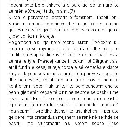
ndodhi ishte bërë shkëndija e parë që do ta ngrohte
zemrën e Xhubejrit ndaj Islamit.(7)
Kurani e përvetësoi oratorin e famshëm, Thabit ibnu
Kajsin me ëmbëlsinë e rimës dhe ia pushtoi zemrën me
qartësinë e shkëlqyer të tij, si dhe e frymëzoi mendjen e
tij për udhëzim të drejtë.
Pejgamberi a.s. një herë recitoi suren En-Nexhm ku
merrnin pjesë myslimanë dhe idhujtarë dhe pjesa e
fundit e kësaj kaptine ishte kaq e goditur sa i lëvizi
zemrat e tyre. Prandaj kur zëri i bukur i të Dërguarit a.s.
arriti fundin e kësaj sureje, forca e së vërtetës e kishte
shtypur kryeneçësinë në zemrat e idhujtarëve arrogantë
dhe përqeshës, kështu që ata duke mos mundur ta
kontrollonin veten nuk arritën të përmbaheshin dhe të
bënin gjë tjetër, veçse të binin në sexhde së bashku me
myslimanët. Kur ata kontrolluan veten dhe panë se ishin
mposhtur nga mrekullia e Kuranit, u ndjenë të “turpëruar”
nga veprimi i tyre dhe deshën të justifikoheshin për atë
që bënë. Ata pretenduan rrejshëm se ranë në sexhde së
bashku me Muhamedin a.s. vetëm sepse kinse