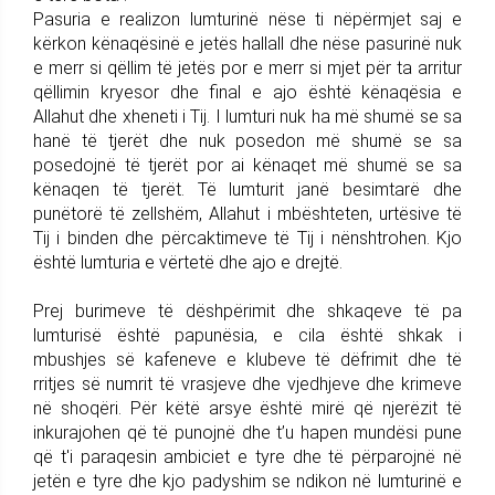
Pasuria e realizon lumturinë nëse ti nëpërmjet saj e
kërkon kënaqësinë e jetës hallall dhe nëse pasurinë nuk
e merr si qëllim të jetës por e merr si mjet për ta arritur
qëllimin kryesor dhe final e ajo është kënaqësia e
Allahut dhe xheneti i Tij. I lumturi nuk ha më shumë se sa
hanë të tjerët dhe nuk posedon më shumë se sa
posedojnë të tjerët por ai kënaqet më shumë se sa
kënaqen të tjerët. Të lumturit janë besimtarë dhe
punëtorë të zellshëm, Allahut i mbështeten, urtësive të
Tij i binden dhe përcaktimeve të Tij i nënshtrohen. Kjo
është lumturia e vërtetë dhe ajo e drejtë.
Prej burimeve të dëshpërimit dhe shkaqeve të pa
lumturisë është papunësia, e cila është shkak i
mbushjes së kafeneve e klubeve të dëfrimit dhe të
rritjes së numrit të vrasjeve dhe vjedhjeve dhe krimeve
në shoqëri. Për këtë arsye është mirë që njerëzit të
inkurajohen që të punojnë dhe t’u hapen mundësi pune
që t'i paraqesin ambiciet e tyre dhe të përparojnë në
jetën e tyre dhe kjo padyshim se ndikon në lumturinë e