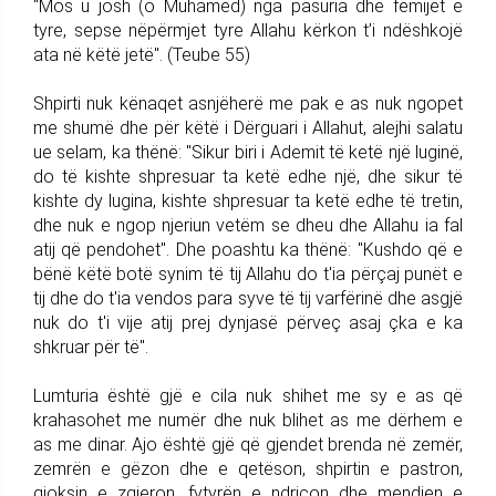
"Mos u josh (o Muhamed) nga pasuria dhe fëmijët e
tyre, sepse nëpërmjet tyre Allahu kërkon t’i ndëshkojë
ata në këtë jetë". (Teube 55)
Shpirti nuk kënaqet asnjëherë me pak e as nuk ngopet
me shumë dhe për këtë i Dërguari i Allahut, alejhi salatu
ue selam, ka thënë: "Sikur biri i Ademit të ketë një luginë,
do të kishte shpresuar ta ketë edhe një, dhe sikur të
kishte dy lugina, kishte shpresuar ta ketë edhe të tretin,
dhe nuk e ngop njeriun vetëm se dheu dhe Allahu ia fal
atij që pendohet". Dhe poashtu ka thënë: "Kushdo që e
bënë këtë botë synim të tij Allahu do t'ia përçaj punët e
tij dhe do t'ia vendos para syve të tij varfërinë dhe asgjë
nuk do t'i vije atij prej dynjasë përveç asaj çka e ka
shkruar për të".
Lumturia është gjë e cila nuk shihet me sy e as që
krahasohet me numër dhe nuk blihet as me dërhem e
as me dinar. Ajo është gjë që gjendet brenda në zemër,
zemrën e gëzon dhe e qetëson, shpirtin e pastron,
gjoksin e zgjeron, fytyrën e ndriçon dhe mendjen e