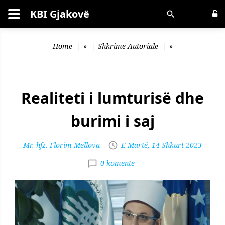
KBI Gjakovë
Kërko
Home
»
Shkrime Autoriale
»
Realiteti i lumturisë dhe
burimi i saj
Mr. hfz. Florim Mellova
E Martë, 14 Shkurt 2023
0 komente