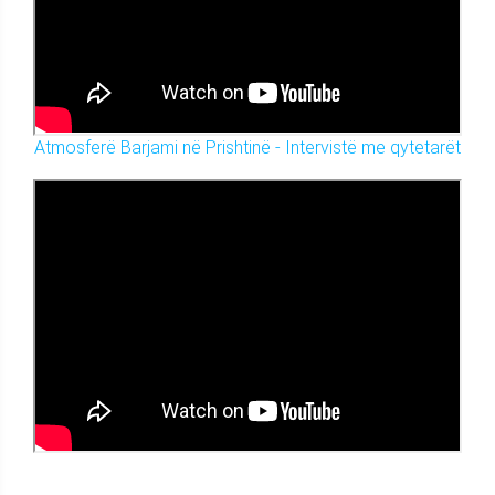
Atmosferë Barjami në Prishtinë - Intervistë me qytetarët