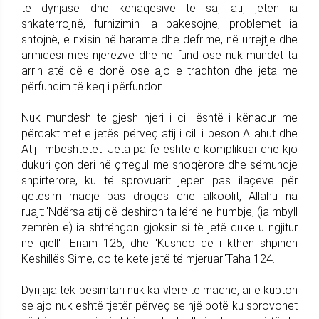
të dynjasë dhe kënaqësive të saj atij jetën ia
shkatërrojnë, furnizimin ia pakësojnë, problemet ia
shtojnë, e nxisin në harame dhe dëfrime, në urrejtje dhe
armiqësi mes njerëzve dhe në fund ose nuk mundet ta
arrin atë që e donë ose ajo e tradhton dhe jeta me
përfundim të keq i përfundon.
Nuk mundesh të gjesh njeri i cili është i kënaqur me
përcaktimet e jetës përveç atij i cili i beson Allahut dhe
Atij i mbështetet. Jeta pa fe është e komplikuar dhe kjo
dukuri çon deri në çrregullime shoqërore dhe sëmundje
shpirtërore, ku të sprovuarit jepen pas ilaçeve për
qetësim madje pas drogës dhe alkoolit, Allahu na
ruajt:"Ndërsa atij që dëshiron ta lërë në humbje, (ia mbyll
zemrën e) ia shtrëngon gjoksin si të jetë duke u ngjitur
në qiell". Enam 125, dhe "Kushdo që i kthen shpinën
Këshillës Sime, do të ketë jetë të mjeruar"Taha 124.
Dynjaja tek besimtari nuk ka vlerë të madhe, ai e kupton
se ajo nuk është tjetër përveç se një botë ku sprovohet