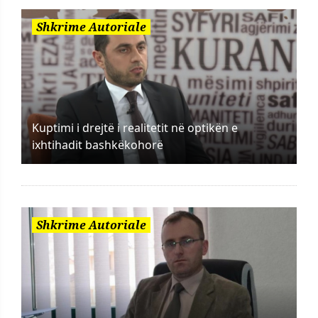
Shkrime Autoriale
Kuptimi i drejtë i realitetit në optikën e
ixhtihadit bashkëkohorë
Shkrime Autoriale