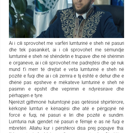
Ai i cili sprovohet me varfëri lumturinë e sheh në pasuri
dhe tek pasanikët, ai i cili sprovohet me sëmundje
lumturinë e sheh në shëndetin e trupave dhe në shërimin
e organeve, ai i cili sprovohet me padrejtësi dhe që nuk
mund t'i merr të drejtat e veta lumturinë e sheh në
pozitë e fuqi dhe ai i cili zemra e tij është e dehur dhe e
dhënë pas epsheve e mëkateve lumturinë e sheh në
pasimin e epshit dhe veprimin e ndyrësirave dhe
përhapjen e tyre.
Njerëzit gjithmonë hulumtojnë pas qetësisë shpirtërore,
kërkojnë lumturi e kënaqësi dhe atë e përgjojnë në
forcë e fuqi, në pasuri e liri dhe pozitë e sundim.
Lumturia nuk gjendet në pasuri e fëmijë e as në fuqi e
mbretëri. Allahu kur i përshkroi disa prej popujve tha: