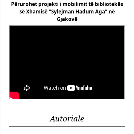
Përurohet projekti i mobilimit të bibliotekës
së Xhamisë “Sylejman Hadum Aga” në
Gjakovë
Autoriale