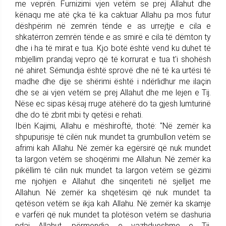
me veprën. Furnizimi vjen vetëm se prej Allahut dhe
kënaqu me atë çka të ka caktuar Allahu pa mos futur
dëshpërim në zemrën tënde e as urrejtje e cila e
shkatërron zemrën tënde e as smirë e cila të dëmton ty
dhe i ha të mirat e tua. Kjo botë është vend ku duhet të
mbjellim prandaj vepro që të korrurat e tua t'i shohësh
në ahiret. Sëmundja është sprovë dhe në të ka urtësi të
madhe dhe dije se shërimi është i ndërlidhur me ilaçin
dhe se ai vjen vetëm se prej Allahut dhe me lejen e Tij.
Nëse ec sipas kësaj rruge atëherë do ta gjesh lumturinë
dhe do të zbrit mbi ty qetësi e rehati.
Ibën Kajimi, Allahu e mëshiroftë, thotë: "Në zemër ka
shpupurisje të cilën nuk mundet ta grumbullon vetëm se
afrimi kah Allahu. Në zemër ka egërsirë që nuk mundet
ta largon vetëm se shoqërimi me Allahun. Në zemër ka
pikëllim të cilin nuk mundet ta largon vetëm se gëzimi
me njohjen e Allahut dhe sinqeriteti në sjelljet me
Allahun. Në zemër ka shqetësim që nuk mundet ta
qetëson vetëm se ikja kah Allahu. Në zemër ka skamje
e varfëri që nuk mundet ta plotëson vetëm se dashuria
ndaj Allahut, përmendja e vazhdueshme e Tij,