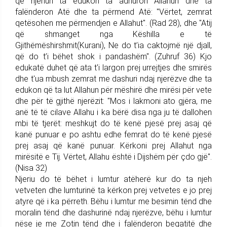
që njeriun ta edukon ta adhuron Allahun dhe ta
falënderon Atë dhe ta përmend Atë: "Vërtet, zemrat
qetësohen me përmendjen e Allahut". (Rad 28), dhe "Atij
që shmanget nga Këshilla e të
Gjithëmëshirshmit(Kurani), Ne do t’ia caktojmë një djall,
që do t’i bëhet shok i pandashëm". (Zuhruf 36) Kjo
edukatë duhet që ata t'i largon prej urrejtjes dhe smirës
dhe t'ua mbush zemrat me dashuri ndaj njerëzve dhe ta
edukon që ta lut Allahun për mëshirë dhe mirësi për vete
dhe për të gjithë njerëzit: "Mos i lakmoni ato gjëra, me
anë të të cilave Allahu i ka bërë disa nga ju të dallohen
mbi të tjerët: meshkujt do të kenë pjesë prej asaj që
kanë punuar e po ashtu edhe femrat do të kenë pjesë
prej asaj që kanë punuar. Kërkoni prej Allahut nga
mirësitë e Tij. Vërtet, Allahu është i Dijshëm për çdo gjë".
(Nisa 32)
Njeriu do të bëhet i lumtur atëherë kur do ta njeh
vetveten dhe lumturinë ta kërkon prej vetvetes e jo prej
atyre që i ka përreth. Bëhu i lumtur me besimin tënd dhe
moralin tënd dhe dashurinë ndaj njerëzve, bëhu i lumtur
nëse je me Zotin tënd dhe i falënderon begatitë dhe