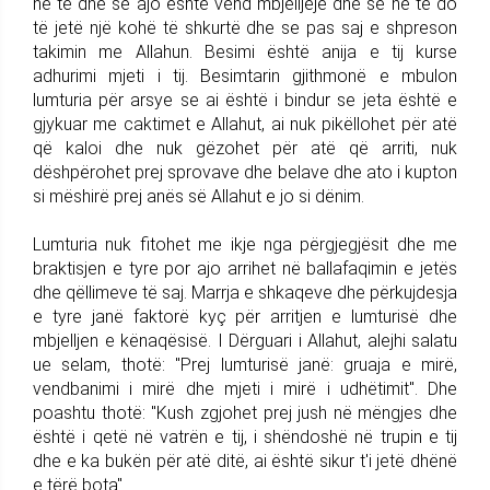
në të dhe se ajo është vend mbjelljeje dhe se në të do
të jetë një kohë të shkurtë dhe se pas saj e shpreson
takimin me Allahun. Besimi është anija e tij kurse
adhurimi mjeti i tij. Besimtarin gjithmonë e mbulon
lumturia për arsye se ai është i bindur se jeta është e
gjykuar me caktimet e Allahut, ai nuk pikëllohet për atë
që kaloi dhe nuk gëzohet për atë që arriti, nuk
dëshpërohet prej sprovave dhe belave dhe ato i kupton
si mëshirë prej anës së Allahut e jo si dënim.
Lumturia nuk fitohet me ikje nga përgjegjësit dhe me
braktisjen e tyre por ajo arrihet në ballafaqimin e jetës
dhe qëllimeve të saj. Marrja e shkaqeve dhe përkujdesja
e tyre janë faktorë kyç për arritjen e lumturisë dhe
mbjelljen e kënaqësisë. I Dërguari i Allahut, alejhi salatu
ue selam, thotë: "Prej lumturisë janë: gruaja e mirë,
vendbanimi i mirë dhe mjeti i mirë i udhëtimit". Dhe
poashtu thotë: "Kush zgjohet prej jush në mëngjes dhe
është i qetë në vatrën e tij, i shëndoshë në trupin e tij
dhe e ka bukën për atë ditë, ai është sikur t'i jetë dhënë
e tërë bota".