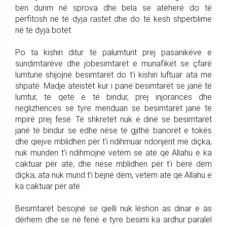
bën durim në sprova dhe bela se atëherë do të
përfitosh në të dyja rastet dhe do të kesh shpërblime
në të dyja botët.
Po ta kishin ditur të palumturit prej pasanikëve e
sundimtarëve dhe jobesimtarët e munafikët se çfarë
lumturie shijojnë besimtarët do t'i kishin luftuar ata me
shpatë. Madje ateistët kur i panë besimtarët se janë të
lumtur, të qetë e të bindur, prej injorancës dhe
neglizhencës së tyre menduan se besimtarët janë të
mpirë prej fesë. Të shkretët nuk e dinë se besimtarët
janë të bindur se edhe nëse të gjithë banorët e tokës
dhe qiejve mblidhen për t'i ndihmuar ndonjërit me diçka,
nuk munden t'i ndihmojnë vetëm se atë që Allahu e ka
caktuar për atë, dhe nëse mblidhen për t'i bërë dëm
diçka, ata nuk mund t'i bëjnë dëm, vetëm atë që Allahu e
ka caktuar për atë.
Besimtarët besojnë se qielli nuk lëshon as dinar e as
dërhem dhe se në fenë e tyre besimi ka ardhur paralel