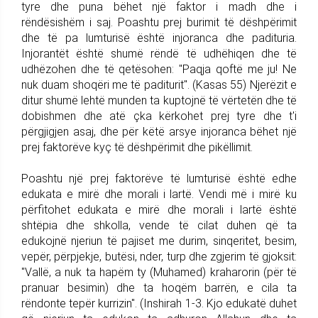
tyre dhe puna bëhet një faktor i madh dhe i
rëndësishëm i saj. Poashtu prej burimit të dëshpërimit
dhe të pa lumturisë është injoranca dhe padituria.
Injorantët është shumë rëndë të udhëhiqen dhe të
udhëzohen dhe të qetësohen: "Paqja qoftë me ju! Ne
nuk duam shoqëri me të paditurit". (Kasas 55) Njerëzit e
ditur shumë lehtë munden ta kuptojnë të vërtetën dhe të
dobishmen dhe atë çka kërkohet prej tyre dhe t'i
përgjigjen asaj, dhe për këtë arsye injoranca bëhet një
prej faktorëve kyç të dëshpërimit dhe pikëllimit.
Poashtu një prej faktorëve të lumturisë është edhe
edukata e mirë dhe morali i lartë. Vendi më i mirë ku
përfitohet edukata e mirë dhe morali i lartë është
shtëpia dhe shkolla, vende të cilat duhen që ta
edukojnë njeriun të pajiset me durim, sinqeritet, besim,
vepër, përpjekje, butësi, nder, turp dhe zgjerim të gjoksit:
"Vallë, a nuk ta hapëm ty (Muhamed) kraharorin (për të
pranuar besimin) dhe ta hoqëm barrën, e cila ta
rëndonte tepër kurrizin". (Inshirah 1-3. Kjo edukatë duhet