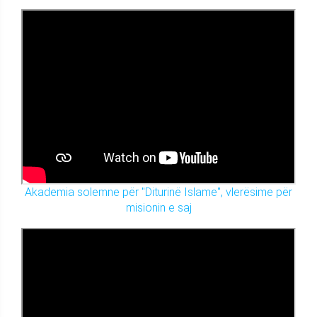
Akademia solemne për "Diturinë Islame", vlerësime për
misionin e saj