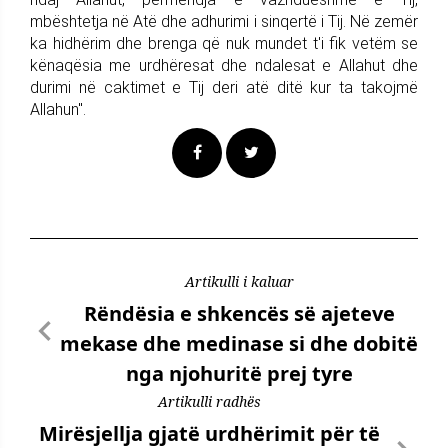
mbështetja në Atë dhe adhurimi i sinqertë i Tij. Në zemër
ka hidhërim dhe brenga që nuk mundet t'i fik vetëm se
kënaqësia me urdhëresat dhe ndalesat e Allahut dhe
durimi në caktimet e Tij deri atë ditë kur ta takojmë
Allahun".
Artikulli i kaluar
Rëndësia e shkencës së ajeteve
mekase dhe medinase si dhe dobitë
nga njohuritë prej tyre
Artikulli radhës
Mirësjellja gjatë urdhërimit për të