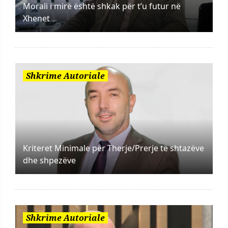
Morali i mirë është shkak për t’u futur në
Xhenet
Shkrime Autoriale
Kriteret Minimale për Therje/Prerje të shtazëve
dhe shpezëve
Shkrime Autoriale