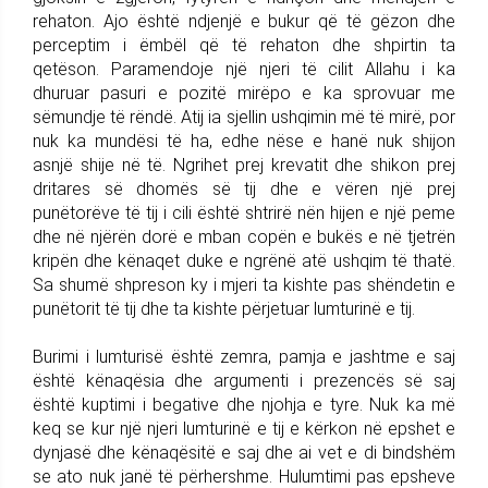
rehaton. Ajo është ndjenjë e bukur që të gëzon dhe
perceptim i ëmbël që të rehaton dhe shpirtin ta
qetëson. Paramendoje një njeri të cilit Allahu i ka
dhuruar pasuri e pozitë mirëpo e ka sprovuar me
sëmundje të rëndë. Atij ia sjellin ushqimin më të mirë, por
nuk ka mundësi të ha, edhe nëse e hanë nuk shijon
asnjë shije në të. Ngrihet prej krevatit dhe shikon prej
dritares së dhomës së tij dhe e vëren një prej
punëtorëve të tij i cili është shtrirë nën hijen e një peme
dhe në njërën dorë e mban copën e bukës e në tjetrën
kripën dhe kënaqet duke e ngrënë atë ushqim të thatë.
Sa shumë shpreson ky i mjeri ta kishte pas shëndetin e
punëtorit të tij dhe ta kishte përjetuar lumturinë e tij.
Burimi i lumturisë është zemra, pamja e jashtme e saj
është kënaqësia dhe argumenti i prezencës së saj
është kuptimi i begative dhe njohja e tyre. Nuk ka më
keq se kur një njeri lumturinë e tij e kërkon në epshet e
dynjasë dhe kënaqësitë e saj dhe ai vet e di bindshëm
se ato nuk janë të përhershme. Hulumtimi pas epsheve