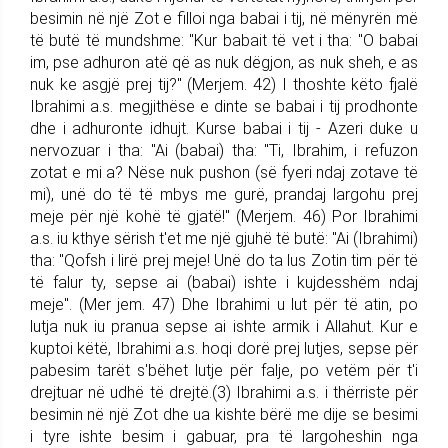
besimin në një Zot e filloi nga babai i tij, në mënyrën më
të butë të mundshme: "Kur babait të vet i tha: "O babai
im, pse adhuron atë që as nuk dëgjon, as nuk sheh, e as
nuk ke asgjë prej tij?" (Merjem. 42) I thoshte këto fjalë
Ibrahimi a.s. megjithëse e dinte se babai i tij prodhonte
dhe i adhuronte idhujt. Kurse babai i tij - Azeri duke u
nervozuar i tha: "Ai (babai) tha: "Ti, Ibrahim, i refuzon
zotat e mi a? Nëse nuk pushon (së fyeri ndaj zotave të
mi), unë do të të mbys me gurë, prandaj largohu prej
meje për një kohë të gjatë!" (Merjem. 46) Por Ibrahimi
a.s. iu kthye sërish t'et me një gjuhë të butë: "Ai (Ibrahimi)
tha: "Qofsh i lirë prej meje! Unë do ta lus Zotin tim për të
të falur ty, sepse ai (babai) ishte i kujdesshëm ndaj
meje". (Mer jem. 47) Dhe Ibrahimi u lut për të atin, po
lutja nuk iu pranua sepse ai ishte armik i Allahut. Kur e
kuptoi këtë, Ibrahimi a.s. hoqi dorë prej lutjes, sepse për
pabesim tarët s'bëhet lutje për falje, po vetëm për t'i
drejtuar në udhë të drejtë.(3) Ibrahimi a.s. i thërriste për
besimin në një Zot dhe ua kishte bërë me dije se besimi
i tyre ishte besim i gabuar, pra të largoheshin nga