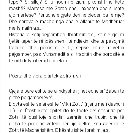
tepër? Si sillej? Si u hodh në zjarr, pikërisht në këtë
moshë? Martesa me Saran dhe Haxheren dhe si ishte
ajo martesë? Periudhë e gjatë deri në pleqëri pa fëmijë?
Dhe sprova e madhe nga ana e Allahut të Madhëruar
me Ismailin a.s..
Historia e këtij pejgamberi, Ibrahimit a.s., ka një qëllim
tjetër tepër të rëndësishëm: të ndjekim dhe të pasojmë
traditën dhe porositë e tij, sepse është i vetmi
pejgamber, pas Muhamedit a.s., traditën dhe porositë e
të cilit detyrohemi t'i ndjekim.
Pozita dhe vlera e tij tek Zoti xh. sh.
Gjëja e parë është se ai ndryshe njihet edhe si "Baba i të
gjithë pejgamberëve"
E dyta është se ai është "Mik i Zotit" (njeriu më i dashur i
Tij). Të fitosh këtë epitet do të thotë që: dashuria për
Zotin të pushtojë shpirtin, zemrën dhe trupin, dhe të
gjitha të punojnë vetëm për një qëllim: kën aqësinë e
Zotit të Madhërishëm. E kështu ishte Ibrahimi a.s..