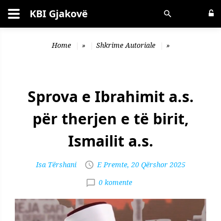
KBI Gjakovë
Kërko
Home
»
Shkrime Autoriale
»
Sprova e Ibrahimit a.s.
për therjen e të birit,
Ismailit a.s.
Isa Tërshani
E Premte, 20 Qërshor 2025
0 komente