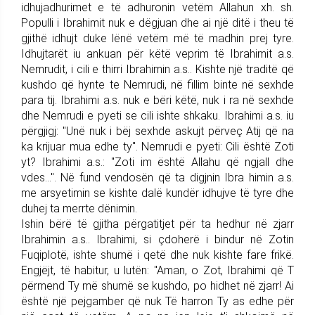
idhujadhurimet e të adhuronin vetëm Allahun xh. sh.
Populli i Ibrahimit nuk e dëgjuan dhe ai një ditë i theu të
gjithë idhujt duke lënë vetëm më të madhin prej tyre.
Idhujtarët iu ankuan për këtë veprim të Ibrahimit a.s.
Nemrudit, i cili e thirri Ibrahimin a.s.. Kishte një traditë që
kushdo që hynte te Nemrudi, në fillim binte në sexhde
para tij. Ibrahimi a.s. nuk e bëri këtë, nuk i ra në sexhde
dhe Nemrudi e pyeti se cili ishte shkaku. Ibrahimi a.s. iu
përgjigj: "Unë nuk i bëj sexhde askujt përveç Atij që na
ka krijuar mua edhe ty". Nemrudi e pyeti: Cili është Zoti
yt? Ibrahimi a.s.: "Zoti im është Allahu që ngjall dhe
vdes…". Në fund vendosën që ta digjnin Ibra himin a.s.
me arsyetimin se kishte dalë kundër idhujve të tyre dhe
duhej ta merrte dënimin.
Ishin bërë të gjitha përgatitjet për ta hedhur në zjarr
Ibrahimin a.s.. Ibrahimi, si çdoherë i bindur në Zotin
Fuqiplotë, ishte shumë i qetë dhe nuk kishte fare frikë.
Engjëjt, të habitur, u lutën: "Aman, o Zot, Ibrahimi që T
përmend Ty më shumë se kushdo, po hidhet në zjarr! Ai
është një pejgamber që nuk Të harron Ty as edhe për