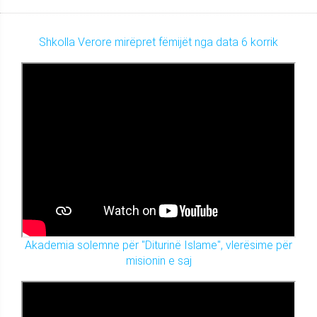
Shkolla Verore mirëpret fëmijët nga data 6 korrik
Akademia solemne për "Diturinë Islame", vlerësime për
misionin e saj