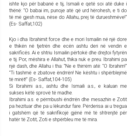
ishte kjo për babanë e tij, Ismaili e qetë soi atë duke i
thënë: "O babai im, punoje atë që urd hërohesh, e ti do
të më gjesh mua, nëse do Allahu, prej të durueshmëve!"
(Es- Saffat,102)
Kjo i dha Ibrahimit force dhe e mori Ismailin në një dore
e thikën në tjetrën dhe ecën ashtu deri në vendin e
sakrificës. Ai e shtriu Ismailin përtokë dhe drejtoi fytyrën
e tij. Por, mëshira e Allahut, thika nuk e preu. Ibrahimi pa
një dash, dhe Allahu i tha: "Ne e thirrëm atë: "O Ibrahim!"
"Ti tashmë e zbatove ëndrrën! Ne kështu i shpërblejmë
të mirët!" (Es- Saffat,104-105)
Si Ibrahimi a.s., ashtu dhe Ismaili a.s., e kaluan me
sukses këtë sprovë të madhe.
Ibrahimi a.s. e përmbushi ëndrrën dhe mesazhin e Zotit
pa hezituar dhe pa u lëkundur fare. Përderisa ai u tregua
i gatshëm që të sakrifikojë gjënë më të shtrenjtë për
hatër të Zotit, Zoti e shpërbleu me të mira.