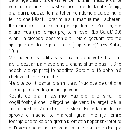
Sara, nga dashuria që kishte për Ibrahimin a.s., e kishte
vërejtur dëshirën e bashkëshortit që të kishte fëmijë,
prandaj i propozoi të martohej me ndonjë grua që mund
të lind dhe kështu Ibrahimi a.s. u martua me Haxheren.
Ibra himi a.s. u lut kështu për një fëmijë: "Zoti im, më
dhuro mua (një fëmijë) prej të mirëve!" (Es Safat,100)
Allahu ia plotësoi dëshirën e tij. "Ne e gëzuam atë me
një djalë që do të jetë i butë (i sjellshëm)". (Es Safat,
101)
Me lindjen e Ismailit a.s. si Haxherja dhe vetë Ibra himi
a.s. u gëzuan pa masë dhe u dhanë shumë pas tij. Dhe
ndodhi ajo që pritej të ndodhte. Sara filloi të bëhej një
xheloze shumë e madhe.
Një ditë po i thoshte Ibrahimit a.s.: "Nuk dua që unë dhe
Haxherja të qëndrojmë në një vend".
Kështu që Ibrahimi a.s. mori Haxheren dhe Ismailin e
vogël-foshnjë dhe i dërgoi në një vend të largët, që ia
kishte caktuar Zoti xh.sh., në Mekë. Edhe kjo ishte një
sprovë e madhe, të marrësh gruan me një fëmijë
foshnjë dhe të kalosh qindra kilometra nëpër shkretëtirë
e t'i vendosësh në një vend pa ujë, pa bimë dhe pa