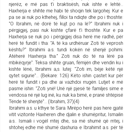
njerëz, e më pas t'i braktisësh, nuk ishte e lehtë…
Haxherja e shihte me habi të shoqin tek largohej. Kur e
pa se ai nuk po kthehej, filloi ta ndiqte dhe po i thoshte:
"O Ibrahim, në dorë të kujt po na lë?" Ibrahimi nuk i
përgjigjej, pasi nuk kishte çfarë t'i thoshte. Kur e pa
Haxherja se nuk po i përgjigjej disa herë me radhë, për
herë të fundit i tha: "A të ka urdhëruar Zoti të veprosh
kështu?" Ibrahimi a.s. tundi kokën në shenjë pohimi.
Atëherë Haxherja tha:" Zoti nuk do të na lërë pa
mbikëqyrje". Teksa shihte gruan, fëmijën dhe vendin ku i
kishte lënë, Ibrahimi a,s. lutej: "Zoti im, bëje këtë një
qytet sigurie"... (Bekare: 126) Këto ishin çastet kur për
herë të fundit i pa dhe ai vazhdoi rrugën. Lutjet e më
pasme ishin: "Zoti ynë! Unë një pjesë të familjes sime e
vendosa në një lug inë, ku nuk ka bimë, e pranë shtëpisë
Tënde të shenjtë"... (Ibrahim, 37)(4)
Ibrahimi a.s. u kthye te Sara. Mirëpo herë pas here gjatë
vitit vizitonte Haxheren dhe djalin e shumëpritur, Ismailin
a.s.. Ismaili i vogël rritej dhe, sa më shumë që rritej, i
shtohej edhe më shumë dashuria e Ibrahimit a.s. për të