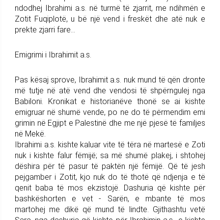
ndodhej Ibrahimi a.s. në turmë të zjarrit, me ndihmën e
Zotit Fuqiplotë, u bë një vend i freskët dhe atë nuk e
prekte zjarri fare…
Emigrimi i Ibrahimit a.s.
Pas kësaj sprove, Ibrahimit a.s. nuk mund të qën dronte
më tutje në atë vend dhe vendosi të shpërngulej nga
Babiloni. Kronikat e historianëve thonë se ai kishte
emigruar në shumë vende, po ne do të përmendim emi
grimin në Egjipt e Palestinë dhe me një pjesë të familjes
në Mekë.
Ibrahimi a.s. kishte kaluar vite të tëra në martesë e Zoti
nuk i kishte falur fëmijë; sa më shumë plakej, i shtohej
dëshira për të pasur të paktën një fëmijë. Që të jesh
pejgamber i Zotit, kjo nuk do të thotë që ndjenja e të
qenit baba të mos ekzistojë. Dashuria që kishte për
bashkëshorten e vet - Sarën, e mbante të mos
martohej me dikë që mund të lindte. Gjithashtu vetë