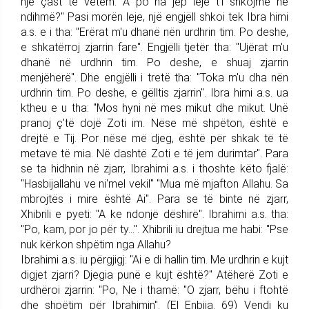
një çast të vetëm. A po na jep leje t'i shkojmë në
ndihmë?" Pasi morën leje, një engjëll shkoi tek Ibra himi
a.s. e i tha: "Erërat m'u dhanë nën urdhrin tim. Po deshe,
e shkatërroj zjarrin fare". Engjëlli tjetër tha: "Ujërat m'u
dhanë në urdhrin tim. Po deshe, e shuaj zjarrin
menjëherë". Dhe engjëlli i tretë tha: "Toka m'u dha nën
urdhrin tim. Po deshe, e gëlltis zjarrin". Ibra himi a.s. ua
ktheu e u tha: "Mos hyni në mes mikut dhe mikut. Unë
pranoj ç'të dojë Zoti im. Nëse më shpëton, është e
drejtë e Tij. Por nëse më djeg, është për shkak të të
metave të mia. Në dashtë Zoti e të jem durimtar". Para
se ta hidhnin në zjarr, Ibrahimi a.s. i thoshte këto fjalë:
"Hasbijallahu ve ni'mel vekil" "Mua më mjafton Allahu. Sa
mbrojtës i mire është Ai". Para se të binte në zjarr,
Xhibrili e pyeti: "A ke ndonjë dëshirë". Ibrahimi a.s. tha:
"Po, kam, por jo për ty…". Xhibrili iu drejtua me habi: "Pse
nuk kërkon shpëtim nga Allahu?
Ibrahimi a.s. iu përgjigj: "Ai e di hallin tim. Me urdhrin e kujt
digjet zjarri? Djegia punë e kujt është?" Atëherë Zoti e
urdhëroi zjarrin: "Po, Ne i thamë: "O zjarr, bëhu i ftohtë
dhe shpëtim për Ibrahimin". (El Enbija. 69) Vendi ku