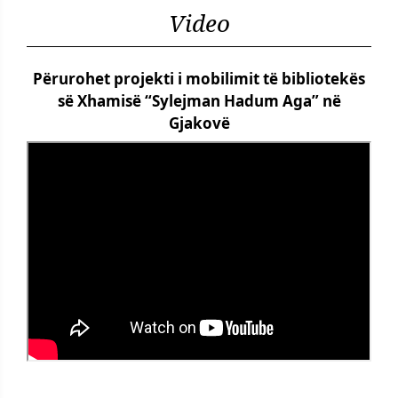
Video
Përurohet projekti i mobilimit të bibliotekës
së Xhamisë “Sylejman Hadum Aga” në
Gjakovë