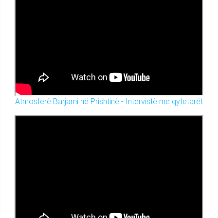
Atmosferë Barjami në Prishtinë - Intervistë me qytetarët