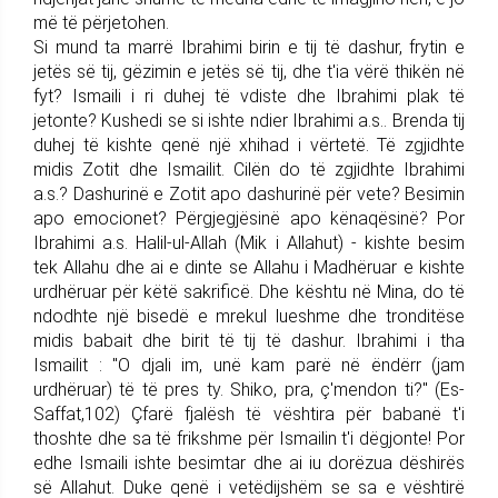
më të përjetohen.
Si mund ta marrë Ibrahimi birin e tij të dashur, frytin e
jetës së tij, gëzimin e jetës së tij, dhe t'ia vërë thikën në
fyt? Ismaili i ri duhej të vdiste dhe Ibrahimi plak të
jetonte? Kushedi se si ishte ndier Ibrahimi a.s.. Brenda tij
duhej të kishte qenë një xhihad i vërtetë. Të zgjidhte
midis Zotit dhe Ismailit. Cilën do të zgjidhte Ibrahimi
a.s.? Dashurinë e Zotit apo dashurinë për vete? Besimin
apo emocionet? Përgjegjësinë apo kënaqësinë? Por
Ibrahimi a.s. Halil-ul-Allah (Mik i Allahut) - kishte besim
tek Allahu dhe ai e dinte se Allahu i Madhëruar e kishte
urdhëruar për këtë sakrificë. Dhe kështu në Mina, do të
ndodhte një bisedë e mrekul lueshme dhe tronditëse
midis babait dhe birit të tij të dashur. Ibrahimi i tha
Ismailit : "O djali im, unë kam parë në ëndërr (jam
urdhëruar) të të pres ty. Shiko, pra, ç'mendon ti?" (Es-
Saffat,102) Çfarë fjalësh të vështira për babanë t'i
thoshte dhe sa të frikshme për Ismailin t'i dëgjonte! Por
edhe Ismaili ishte besimtar dhe ai iu dorëzua dëshirës
së Allahut. Duke qenë i vetëdijshëm se sa e vështirë