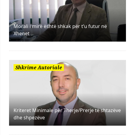
Morali i mirë është shkak për t’u futur në
Xhenet
Shkrime Autoriale
Kriteret Minimale për Therje/Prerje të shtazëve
dhe shpezëve