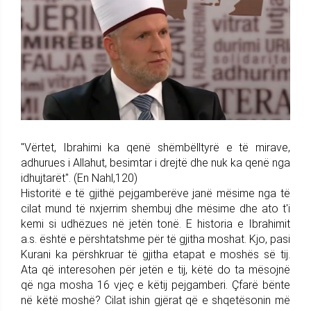
"Vërtet, Ibrahimi ka qenë shëmbëlltyrë e të mirave,
adhurues i Allahut, besimtar i drejtë dhe nuk ka qenë nga
idhujtarët". (En Nahl,120)
Historitë e të gjithë pejgamberëve janë mësime nga të
cilat mund të nxjerrim shembuj dhe mësime dhe ato t'i
kemi si udhëzues në jetën tonë. E historia e Ibrahimit
a.s. është e përshtatshme për të gjitha moshat. Kjo, pasi
Kurani ka përshkruar të gjitha etapat e moshës së tij.
Ata që interesohen për jetën e tij, këtë do ta mësojnë
që nga mosha 16 vjeç e këtij pejgamberi. Çfarë bënte
në këtë moshë? Cilat ishin gjërat që e shqetësonin më