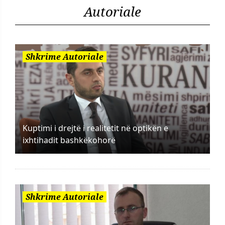
Autoriale
Shkrime Autoriale
Kuptimi i drejtë i realitetit në optikën e
ixhtihadit bashkëkohorë
Shkrime Autoriale