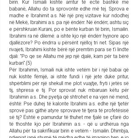
birin. Kur Ismaili kishte arritur të ecte bashkë me
babanë, Allahu do ta sprovonte edhe më tej. Sprova e
madhe e Ibrahimit a.s. Në një prej vizitave kur ndodhej
në Mekë, Ibrahimi a.s. pa një ëndërr. Në ëndërr, ashtu siç
e përshkruan Kurani, po e bënte kurban të birin, Ismailin.
Ibrahimi ra në dilemë: a ishte kjo një ëndërr hyjnore apo
djallëzore? Po ëndrra u përsërit njëlloj tri net. Sipas një
rivajeti, Ibrahimi kishte bërë një premtim para se t'i lindte
djali: "Po qe se Allahu më jep një djalë, kam për ta bërë
kurban".(5)
Për Ibrahimin, Ismaili nuk ishte vetëm bir i një babai që
nuk kishte fëmijë, ai ishte fundi i një jete duke pritur,
shpërblimi për një shekull me plot vuajtje, fryti i jetës së
tij, shpresa e tij. Por sprovat nuk mbaruan këtu për
Ibrahimin a.s.. Dhe pyetja që shtrohet e na vjen në mend,
është: Pse duhej të kalonte Ibrahimi a.s. edhe një tjetër
sprovë pas gjithë atyre sprovave të tjera të profetësisë
së tij? Është e pamundur të thuhet me fjalë se çfarë do
të thoshte kjo për Ibrahimin a.s. - që u urdhërua nga
Allahu për ta sakrifikuar birin e vetëm - Ismailin. Dhimbja,
ndjenjat janë shumë të mëdha edhe të imagjino hen, e jo