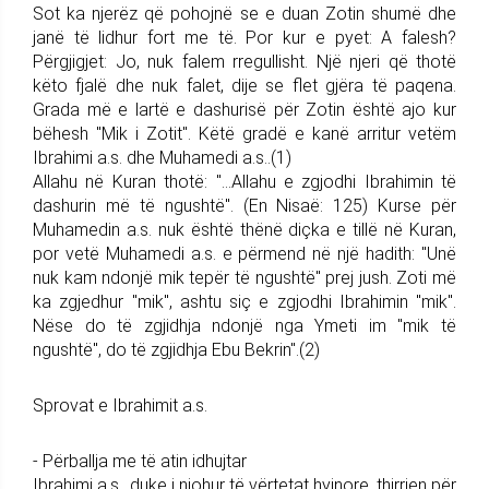
Sot ka njerëz që pohojnë se e duan Zotin shumë dhe
janë të lidhur fort me të. Por kur e pyet: A falesh?
Përgjigjet: Jo, nuk falem rregullisht. Një njeri që thotë
këto fjalë dhe nuk falet, dije se flet gjëra të paqena.
Grada më e lartë e dashurisë për Zotin është ajo kur
bëhesh "Mik i Zotit". Këtë gradë e kanë arritur vetëm
Ibrahimi a.s. dhe Muhamedi a.s..(1)
Allahu në Kuran thotë: "...Allahu e zgjodhi Ibrahimin të
dashurin më të ngushtë". (En Nisaë: 125) Kurse për
Muhamedin a.s. nuk është thënë diçka e tillë në Kuran,
por vetë Muhamedi a.s. e përmend në një hadith: "Unë
nuk kam ndonjë mik tepër të ngushtë" prej jush. Zoti më
ka zgjedhur "mik", ashtu siç e zgjodhi Ibrahimin "mik".
Nëse do të zgjidhja ndonjë nga Ymeti im "mik të
ngushtë", do të zgjidhja Ebu Bekrin".(2)
Sprovat e Ibrahimit a.s.
- Përballja me të atin idhujtar
Ibrahimi a.s., duke i njohur të vërtetat hyjnore, thirrjen për