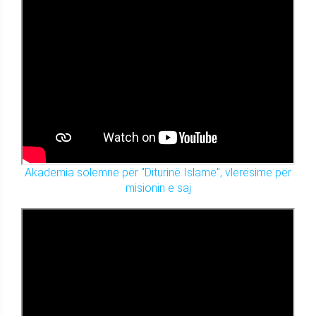
Akademia solemne për "Diturinë Islame", vlerësime për
misionin e saj