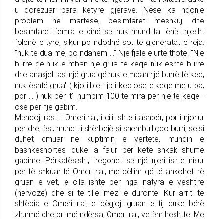
u dorëzuar para këtyre gjërave. Nëse ka ndonjë
problem në martesë, besimtarët meshkuj dhe
besimtaret femra e dinë se nuk mund ta lënë thjesht
folenë e tyre, sikur po ndodhë sot te gjeneratat e reja:
"nuk të dua më, po ndahemi…." Një fjale e urtë thotë: "Një
burrë që nuk e mban një grua të keqe nuk është burrë
dhe anasjelltas, një grua që nuk e mban një burrë të keq,
nuk është grua" ( kjo i bie: "jo i keq ose e keqe me u pa,
por … ) nuk bën t'i humbim 100 të mira për një të keqe -
ose për një gabim.
Mendoj, rasti i Omeri r.a., i cili ishte i ashpër, por i njohur
për drejtësi, mund t'i shërbejë si shembull çdo burri, se si
duhet çmuar në kuptimin e vërtetë, mundin e
bashkëshortes, duke ia falur për këtë shkak shumë
gabime. Përkatësisht, tregohet se një njeri ishte nisur
për të shkuar të Omeri r.a., me qëllim që të ankohet në
gruan e vet, e cila ishte për nga natyra e vështirë
(nervozë) dhe si të tillë mezi e duronte. Kur arriti te
shtëpia e Omeri r.a., e dëgjoji gruan e tij duke bërë
zhurmë dhe britmë ndërsa, Omeri r.a., vetëm heshtte. Me