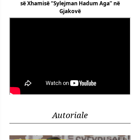
së Xhamisë “Sylejman Hadum Aga” në
Gjakovë
Autoriale