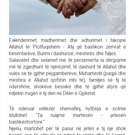
Falënderimet, madhërimet dhe adhurimet i takojnë
Allahut të Plotfuqishëm - Atij që bashkon zemrat e
besimtarëve, Burimi i dashurisë, mëshirës dhe faljes.
Salavatet dhe selamet më të përzemërta ia dërgojmë
më të zgjedhurit të njerëzimit, të dashurit të Allahut dhe
vulës së të gjithë pejgamberëve, Muhamedit (paqja dhe
mëshira e Allahut qofshin mbi të), familjes së tij të
ndershme, shokëve besnikë dhe të gjithë atyre që
ndjekin rrugën e tij deri në Ditën e Gjykimit.
Të nderuar vëllezër xhematlinj, hytbeja e sotme
titullohet: "Ta ruajmë martesën - jetesën
bashkëshortore."
Njeriu, martohet për të pasur në jetën e tij një shok