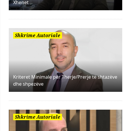
Xhenet
Shkrime Autoriale
Kriteret Minimale për Therje/Prerje të shtazëve
dhe shpezëve
Shkrime Autoriale