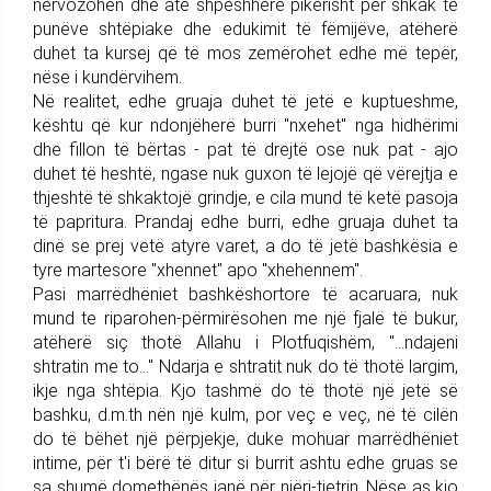
nervozohen dhe atë shpeshherë pikërisht për shkak të
punëve shtëpiake dhe edukimit të fëmijëve, atëherë
duhet ta kursej që të mos zemërohet edhe më tepër,
nëse i kundërvihem.
Në realitet, edhe gruaja duhet të jetë e kuptueshme,
kështu që kur ndonjëherë burri "nxehet" nga hidhërimi
dhe fillon të bërtas - pat të drejtë ose nuk pat - ajo
duhet të heshtë, ngase nuk guxon të lejojë që vërejtja e
thjeshtë të shkaktojë grindje, e cila mund të ketë pasoja
të papritura. Prandaj edhe burri, edhe gruaja duhet ta
dinë se prej vetë atyre varet, a do të jetë bashkësia e
tyre martesore "xhennet" apo ''xhehennem".
Pasi marrëdhëniet bashkëshortore të acaruara, nuk
mund te riparohen-përmirësohen me një fjalë të bukur,
atëherë siç thotë Allahu i Plotfuqishëm, "...ndajeni
shtratin me to..." Ndarja e shtratit nuk do të thotë largim,
ikje nga shtëpia. Kjo tashmë do të thotë një jetë së
bashku, d.m.th nën një kulm, por veç e veç, në të cilën
do të bëhet një përpjekje, duke mohuar marrëdhëniet
intime, për t'i bërë të ditur si burrit ashtu edhe gruas se
sa shumë domethënës janë për njëri-tjetrin. Nëse as kjo