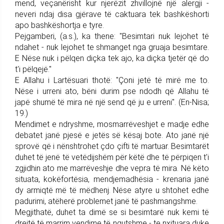
mend, veçanërisht kur njerëzit zhvillojnë një alergji -
neveri ndaj disa gjërave të caktuara tek bashkëshorti
apo bashkëshortja e tyre.
Pejgamberi, (a.s.), ka thene: "Besimtari nuk lejohet të
ndahet - nuk lejohet te shmanget nga gruaja besimtare.
E Nëse nuk i pëlqen diçka tek ajo, ka diçka tjetër që do
t'i pëlqejë."
E Allahu i Lartësuari thotë: "Çoni jetë të mirë me to.
Nëse i urreni ato, bëni durim pse ndodh që Allahu të
japë shumë të mira në një send që ju e urreni". (En-Nisa;
19.)
Mendimet e ndryshme, mosmarrëveshjet e madje edhe
debatet janë pjesë e jetës së kësaj bote. Ato janë një
sprovë që i nënshtrohet çdo çifti të martuar. Besimtarët
duhet të jenë të vetëdijshëm për këtë dhe të përpiqen t'i
zgjidhin ato me marrëveshje dhe vepra të mira. Në këto
situata, kokëfortësia, mendjemadhësia - krenaria janë
dy armiqtë më të mëdhenj. Nëse atyre u shtohet edhe
padurimi, atëherë problemet janë të pashmangshme.
Megjithatë, duhet ta dimë se si besimtarë nuk kemi të
drejtë të marrim vendime të ngutshme - te nxituara duke