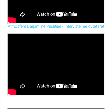
Atmosferë Barjami në Prishtinë - Intervistë me qytetarët