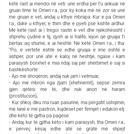
këtë rast ai mendoi në veti: unë erdha për t'u ankuar në
gruan time te Omeri r.a., por ky koka më në zor se unë
me gruan e vet, andaj u kthye mbrapa. Kur e pa Omeri
r.a., duke u kthyer, e thirri dhe e pyeti pse kishte ardhur.
Me këtë rast ai i tregoi rastin e vet dhe njëkohësisht i
shprehu çudinë e tij, qysh ai si halife, lejon që gruaja t'i
bërtas aq shumë, e ai heshtë. Në këtë Omeri r.a., i tha:
"Po, e vërtetë është se edhe gruaja e ime është e
ashpër, por unë atë e kaloj në heshtje, ngase i kam
parasysh borxhet e mia ndaj saj për shërbimet e saj si
bashkëshorte:
- Ajo më shoqëron, andaj nuk jam i vetmuar,
- Ajo më mbron nga zjarri (xhehnemit), sepse zemra
gjen qetësi me të, dhe nuk anon në haram
(prostitucion),
- Kur shkoj diku ma ruan pasurinë, ma përgatit ushqimin,
më lanë e më pastron, kujdeset për fëmijët i edukon etj.
dhe këto të gjitha pa pagesë.
- Andaj, kur të gjitha këto i kam parasysh, tha Omeri r.a.,
e përveç kësaj edhe atë se gratë më shpejt