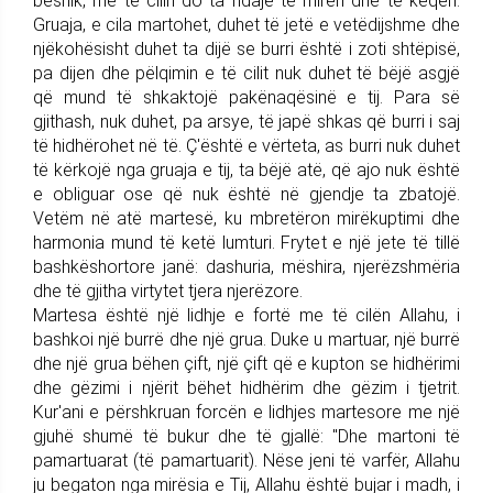
besnik, me të cilin do ta ndajë të mirën dhe të keqen.
Gruaja, e cila martohet, duhet të jetë e vetëdijshme dhe
njëkohësisht duhet ta dijë se burri është i zoti shtëpisë,
pa dijen dhe pëlqimin e të cilit nuk duhet të bëjë asgjë
që mund të shkaktojë pakënaqësinë e tij. Para së
gjithash, nuk duhet, pa arsye, të japë shkas që burri i saj
të hidhërohet në të. Ç'është e vërteta, as burri nuk duhet
të kërkojë nga gruaja e tij, ta bëjë atë, që ajo nuk është
e obliguar ose që nuk është në gjendje ta zbatojë.
Vetëm në atë martesë, ku mbretëron mirëkuptimi dhe
harmonia mund të ketë lumturi. Frytet e një jete të tillë
bashkëshortore janë: dashuria, mëshira, njerëzshmëria
dhe të gjitha virtytet tjera njerëzore.
Martesa është një lidhje e fortë me të cilën Allahu, i
bashkoi një burrë dhe një grua. Duke u martuar, një burrë
dhe një grua bëhen çift, një çift që e kupton se hidhërimi
dhe gëzimi i njërit bëhet hidhërim dhe gëzim i tjetrit.
Kur'ani e përshkruan forcën e lidhjes martesore me një
gjuhë shumë të bukur dhe të gjallë: "Dhe martoni të
pamartuarat (të pamartuarit). Nëse jeni të varfër, Allahu
ju begaton nga mirësia e Tij, Allahu është bujar i madh, i