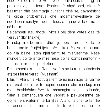
nëse ka qëllimin e vet. Nëse, pavarësisht të gjitha
përpjekjeve, martesa dështon të shpëtohet, atëherë
besimtari dhe besimtarja duhet ta dinë se, pavarësisht
të gjitha problemeve dhe mosmarrëveshjeve që
ndodhën midis tyre në martesë, ata janë vëlla e motër
në besim.
Pejgamberi a.s., thotë: "Mos i bëj dëm vetes ose të
tjerëve" (Ibn Maxhe)
Prandaj, një besimtar dhe një besimtare nuk do të
bëhen armiq të njëri-tjetrit për shkak të divorcit, as nuk
do t'ia bëjnë jetën njëri-tjetrit të mjerueshme. Nëse
munden, do të ishte mirë nëse do të komplimentonin -
të flasin mirë për njëri-tjetrin.
Pejgamberi a.s., tha: "Allahu vetëm sa ia rrit reputacionin
atij që i fal të tjerët." (Musliman)
E lusim Allahun e Plotfuqishëm të na ndihmojë të ruajmë
martesat tona, të forcojmë durimin dhe mirëkuptimin
mes bashkëshortëve, të shmangim ndarjet, dhunën,
fjalët e pamenduara dhe veprat e pakujdeshme që
çojnë në shkatërrim të familjes. Allahu na dhëntë familje
të qëndrueshme, me iman të fortë dhe dashuri të