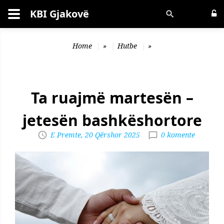
KBI Gjakovë
Kërko
Home
»
Hutbe
»
Ta ruajmë martesën –
jetesën bashkëshortore
E Premte, 20 Qërshor 2025
0 komente