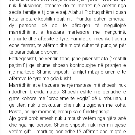
nuk funksionon, atëherë do të merret një anëtar nga
secila familje e tij dhe e saj. Allahu i Plotfuqishëm i quan
këta anëtarë-këshilli i pajtimit. Prandaj, duhen emëruar
dy persona që do të përpiqen të rregullojnë
marrëdhëniet e trazuara martesore me mençurinë,
njohuritë dhe aftësitë e tyre. Familjet, si meshkujt ashtu
edhe femrat, të afërmit dhe miqtë duhet të punojnë për
të parandaluar divorcin.
Fatkeqësisht, në vendin tonë, janë pikërisht ata ("këshilli
pajtimit") që shumë shpesh kontribuojnë në prishjen e
një martese. Shumë shpesh, familjet mbajnë anën e të
afërmve të tyre me çdo kusht.
Marrëdhëniet e trazuara në një martesë, më shpesh, nuk
ndodhën brenda natës. Shpesh është një periudhë e
gjatë kohore me "probleme të vogla" që u mbuluan, u
gëlltitën, nuk u diskutuan dhe nuk u zgjidhën me kohë.
Pastaj, në një moment, erdhi pika e fundit-prishja.
Ajo gotë problemesh nuk u mbush vetëm nga njëra anë
dhe nga një person. Shumë shpesh, nuk merrnin pjesë
vetëm çifti i martuar, por edhe të afërmit dhe miqtë e