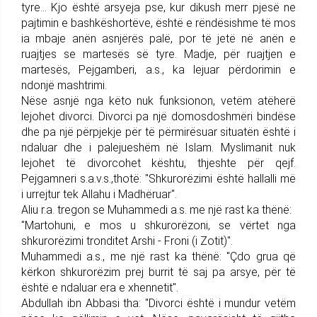
tyre... Kjo është arsyeja pse, kur dikush merr pjesë ne
pajtimin e bashkëshortëve, është e rëndësishme të mos
ia mbaje anën asnjërës palë, por të jetë në anën e
ruajtjes se martesës së tyre. Madje, për ruajtjen e
martesës, Pejgamberi, a.s., ka lejuar përdorimin e
ndonjë mashtrimi.
Nëse asnjë nga këto nuk funksionon, vetëm atëherë
lejohet divorci. Divorci pa një domosdoshmëri bindëse
dhe pa një përpjekje për të përmirësuar situatën është i
ndaluar dhe i palejueshëm në Islam. Myslimanit nuk
lejohet të divorcohet kështu, thjeshte për qejf.
Pejgamneri s.a.v.s.,thotë: "Shkurorëzimi është hallalli më
i urrejtur tek Allahu i Madhëruar".
Aliu r.a. tregon se Muhammedi a.s. me një rast ka thënë:
"Martohuni, e mos u shkurorëzoni, se vërtet nga
shkurorëzimi tronditet Arshi - Froni (i Zotit)".
Muhammedi a.s., me një rast ka thënë: "Çdo grua që
kërkon shkurorëzim prej burrit të saj pa arsye, për të
është e ndaluar era e xhennetit".
Abdullah ibn Abbasi tha: "Divorci është i mundur vetëm