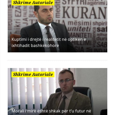
Shkrime Autoriale
Kuptimi i drejtë i realitetit në optikën e
ixhtihadit bashkëkohorë
Shkrime Autoriale
Morali i mirë është shkak për t’u futur në