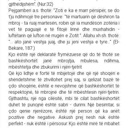
gjithëdijshëm". (Nur:32)
Pejgamberi a.s. thotë: "Zoti e ka e marr përsipër, se do
t'ju ndihmojë tre personave: "të martuarin që dëshiron ta
mbroj - ta ruaj martesën, robin që ia mundëson zotëria i
vet të paguajë e të fitojë lirinë dhe muxhahidin -
luftëtarin që lufton në rrugën e Zotit ". Allahu xh.sh. thotë:
"... ato janë veshja juaj, dhe ju jeni veshja e tyre..." (El-
Bekare, 187.)
Kjo është një deklaratë frymëzuese që do të thotë se
bashkëshortët janë mbrojtja, mbulesa, ndihma,
mbështetja dhe zbukurimi i njëri-tjetrit.
Që kjo lidhje e fortë të mbijetojë dhe që një shoqëri e
shëndetshme të zhvillohet prej saj, si qelizat bazë të
çdo shoqërie, është e nevojshme që bashkëshortët të
respektojnë, të mbrojnë dhe të mbështesin njëri-tjetrin.
Gjithashtu, një nga cilësitë, mbi të cilat bashkëshortët
duhet të punojnë është sabri - durimi. Një besimtar, si
çdo qenie njerëzore, është një person që ka anët
pozitive dhe negative. Askush prej nesh nuk është
perfekt - nuk është i përsosur. Kjo është mirë të mbahet