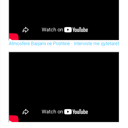
Atmosferë Barjami në Prishtinë - Intervistë me qytetarët