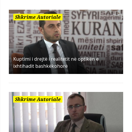
Shkrime Autoriale
Kuptimi i drejtë i realitetit në optikën e
ixhtihadit bashkëkohorë
Shkrime Autoriale