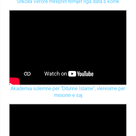
Shkolla Verore mirëpret fëmijët nga data 6 korrik
Akademia solemne për "Diturinë Islame", vlerësime për
misionin e saj