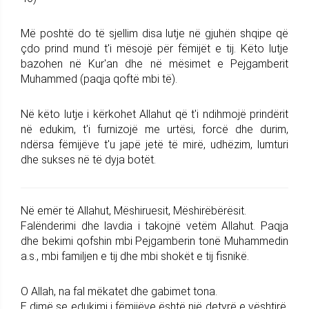
Më poshtë do të sjellim disa lutje në gjuhën shqipe që
çdo prind mund t'i mësojë për fëmijët e tij. Këto lutje
bazohen në Kur'an dhe në mësimet e Pejgamberit
Muhammed (paqja qoftë mbi të).
Në këto lutje i kërkohet Allahut që t'i ndihmojë prindërit
në edukim, t'i furnizojë me urtësi, forcë dhe durim,
ndërsa fëmijëve t'u japë jetë të mirë, udhëzim, lumturi
dhe sukses në të dyja botët.
Në emër të Allahut, Mëshiruesit, Mëshirëbërësit.
Falënderimi dhe lavdia i takojnë vetëm Allahut. Paqja
dhe bekimi qofshin mbi Pejgamberin tonë Muhammedin
a.s., mbi familjen e tij dhe mbi shokët e tij fisnikë.
O Allah, na fal mëkatet dhe gabimet tona.
E dimë se edukimi i fëmijëve është një detyrë e vështirë,