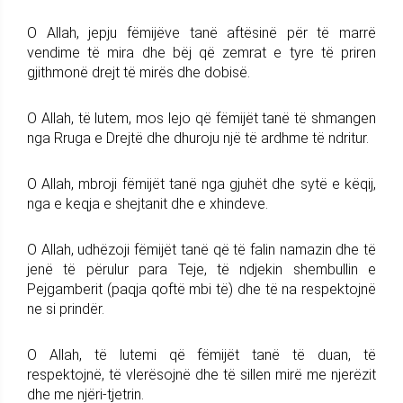
O Allah, jepju fëmijëve tanë aftësinë për të marrë
vendime të mira dhe bëj që zemrat e tyre të priren
gjithmonë drejt të mirës dhe dobisë.
O Allah, të lutem, mos lejo që fëmijët tanë të shmangen
nga Rruga e Drejtë dhe dhuroju një të ardhme të ndritur.
O Allah, mbroji fëmijët tanë nga gjuhët dhe sytë e këqij,
nga e keqja e shejtanit dhe e xhindeve.
O Allah, udhëzoji fëmijët tanë që të falin namazin dhe të
jenë të përulur para Teje, të ndjekin shembullin e
Pejgamberit (paqja qoftë mbi të) dhe të na respektojnë
ne si prindër.
O Allah, të lutemi që fëmijët tanë të duan, të
respektojnë, të vlerësojnë dhe të sillen mirë me njerëzit
dhe me njëri-tjetrin.