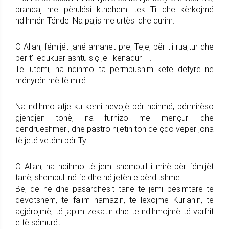
prandaj me përulësi kthehemi tek Ti dhe kërkojmë
ndihmën Tënde. Na pajis me urtësi dhe durim.
O Allah, fëmijët janë amanet prej Teje, për t'i ruajtur dhe
për t'i edukuar ashtu siç je i kënaqur Ti.
Të lutemi, na ndihmo ta përmbushim këtë detyrë në
mënyrën më të mirë.
Na ndihmo atje ku kemi nevojë për ndihmë, përmirëso
gjendjen tonë, na furnizo me mençuri dhe
qëndrueshmëri, dhe pastro nijetin ton që çdo vepër jona
të jetë vetëm për Ty.
O Allah, na ndihmo të jemi shembull i mirë për fëmijët
tanë, shembull në fe dhe në jetën e përditshme.
Bëj që ne dhe pasardhësit tanë të jemi besimtarë të
devotshëm, të falim namazin, të lexojmë Kur'anin, të
agjërojmë, të japim zekatin dhe të ndihmojmë të varfrit
e të sëmurët.