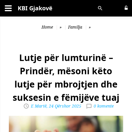
KBI Gjakovë
Kërko
Home
»
Familja
»
Lutje për lumturinë –
Prindër, mësoni këto
lutje për mbrojtjen dhe
suksesin e fëmijëve tuaj
E Martë, 24 Qërshor 2025
0 komente