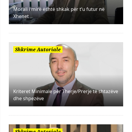
Morali i mirë është shkak për t’u futur në
Xhenet
Shkrime Autoriale
Kriteret Minimale për Therje/Prerje të shtazëve
dhe shpezëve
Shkrime Autoriale