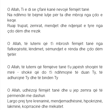
O Allah, Ti e di se çfarë kanë nevojë fëmijët tanë.
Na ndihmo të bëjmë lutje për ta dhe mbroji nga çdo e
keqe.
Ruaji trupat, zemrat, mendjet dhe ndjenjat e tyre nga
çdo dëm dhe rrezik.
O Allah, të lutemi që t'i mbrosh fëmijët tanë nga
fatkeqësitë, lëndimet, sëmundjet e rënda dhe çdo dëm
tjetër.
O Allah, të lutemi që fëmijëve tanë t'u japësh shoqëri të
mirë - shokë që do t'i ndihmojnë të duan Ty, të
adhurojnë Ty dhe të binden Ty.
O Allah, udhëzoji fëmijët tanë dhe u jep zemra që të
përmendin me dashuri.
Largo prej tyre krenarinë, mendjemadhësinë, hipokrizinë,
lakminë, koprracinë dhe mëkatet.