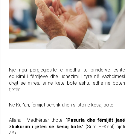
Një nga përgjegjësitë e mëdha të prindërve është
edukimi i fëmijëve dhe udhëzimi i tyre në vazhdimësi
drejt së mirës, si në këtë botë ashtu edhe në botën
tjetër.
Në Kur'an, fëmijët përshkruhen si stoli e kësaj bote.
Allahu i Madhëruar thotë:
"Pasuria dhe fëmijët janë
zbukurim i jetës së kësaj bote."
(Sure El-Kehf, ajeti
46)