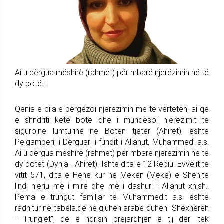
Ai u dërgua mëshirë (rahmet) për mbarë njerëzimin në të
dy botët.
Qenia e cila e përgëzoi njerëzimin me të vërtetën, ai që
e shndriti këtë botë dhe i mundësoi njerëzimit të
sigurojnë lumturinë në Botën tjetër (Ahiret), është
Pejgamberi, i Dërguari i fundit i Allahut, Muhammedi a.s.
Ai u dërgua mëshirë (rahmet) për mbarë njerëzimin në të
dy botët (Dynja - Ahiret). Ishte dita e 12 Rebiul Evvelit të
vitit 571, dita e Hënë kur në Mekën (Meke) e Shenjtë
lindi njeriu më i mirë dhe më i dashuri i Allahut xh.sh..
Pema e trungut familjar të Muhammedit a.s. është
radhitur në tabela,që në gjuhën arabe quhen "Shexhereh
- Trungjet", që e ndrisin prejardhjen e tij deri tek