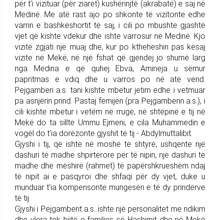
për t'i vizituar (për ziaret) kushërinjtë (akrabatë) e saj në
Medinë. Me atë rast ajo po shkonte të vizitonte edhe
varrin e bashkëshortit të saj, i cili po mbushte gjashtë
vjet që kishte vdekur dhe ishte varrosur në Medinë. Kjo
vizitë zgjati një muaj dhe, kur po ktheheshin pas kësaj
vizite në Mekë, në një fshat që gjendej jo shumë larg
nga Medina e që quhej Ebva, Amineja u sëmur
papritmas e vdiq dhe u varros po në atë vend.
Pejgamberi a.s. tani kishte mbetur jetim edhe i vetmuar
pa asnjërin prind. Pastaj fëmijën (pra Pejgamberin a.s.), i
cili kishte mbetur i vetëm në rrugë, në shtëpinë e tij në
Mekë do ta sillte Ummu Ejmeni, e cila Muhammedin e
vogël do t'ia dorëzonte gjyshit të tij - Abdylmuttalibit.
Gjyshi i tij, që ishte në moshë të shtyrë, ushqente një
dashuri të madhe shpirtërore për të nipin, një dashuri të
madhe dhe mëshirë (rahmet) të papërshkrueshëm ndaj
të nipit ai e pasqyroi dhe shfaqi për dy vjet, duke u
munduar t'ia kompensonte mungesën e të dy prindërve
të tij.
Gjyshi i Pejgamberit a.s. ishte një personalitet me ndikim
dhe vlera tek bijtë e familjes së Hashimit dhe në Mekë