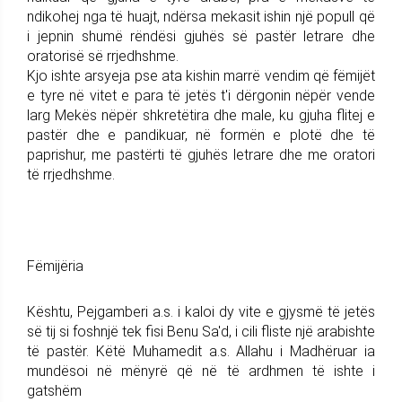
ndikohej nga të huajt, ndërsa mekasit ishin një popull që
i jepnin shumë rëndësi gjuhës së pastër letrare dhe
oratorisë së rrjedhshme.
Kjo ishte arsyeja pse ata kishin marrë vendim që fëmijët
e tyre në vitet e para të jetës t'i dërgonin nëpër vende
larg Mekës nëpër shkretëtira dhe male, ku gjuha flitej e
pastër dhe e pandikuar, në formën e plotë dhe të
paprishur, me pastërti të gjuhës letrare dhe me oratori
të rrjedhshme.
Fëmijëria
Kështu, Pejgamberi a.s. i kaloi dy vite e gjysmë të jetës
së tij si foshnjë tek fisi Benu Sa'd, i cili fliste një arabishte
të pastër. Këtë Muhamedit a.s. Allahu i Madhëruar ia
mundësoi në mënyrë që në të ardhmen të ishte i
gatshëm