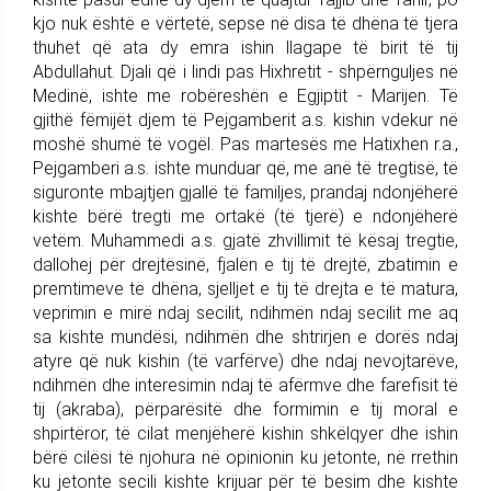
kjo nuk është e vërtetë, sepse në disa të dhëna të tjera
thuhet që ata dy emra ishin llagape të birit të tij
Abdullahut. Djali që i lindi pas Hixhretit - shpërnguljes në
Medinë, ishte me robëreshën e Egjiptit - Marijen. Të
gjithë fëmijët djem të Pejgamberit a.s. kishin vdekur në
moshë shumë të vogël. Pas martesës me Hatixhen r.a.,
Pejgamberi a.s. ishte munduar që, me anë të tregtisë, të
siguronte mbajtjen gjallë të familjes, prandaj ndonjëherë
kishte bërë tregti me ortakë (të tjerë) e ndonjëherë
vetëm. Muhammedi a.s. gjatë zhvillimit të kësaj tregtie,
dallohej për drejtësinë, fjalën e tij të drejtë, zbatimin e
premtimeve të dhëna, sjelljet e tij të drejta e të matura,
veprimin e mirë ndaj secilit, ndihmën ndaj secilit me aq
sa kishte mundësi, ndihmën dhe shtrirjen e dorës ndaj
atyre që nuk kishin (të varfërve) dhe ndaj nevojtarëve,
ndihmën dhe interesimin ndaj të afërmve dhe farefisit të
tij (akraba), përparësitë dhe formimin e tij moral e
shpirtëror, të cilat menjëherë kishin shkëlqyer dhe ishin
bërë cilësi të njohura në opinionin ku jetonte, në rrethin
ku jetonte secili kishte krijuar për të besim dhe kishte