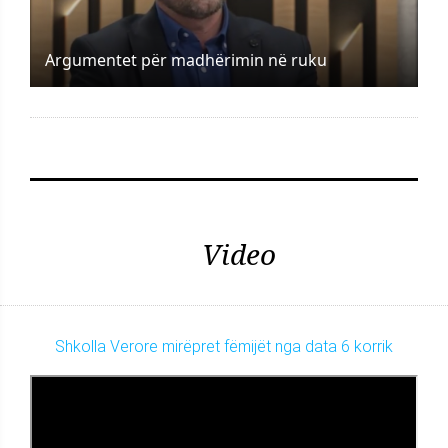
Argumentet për madhërimin në ruku
Video
Shkolla Verore mirëpret fëmijët nga data 6 korrik