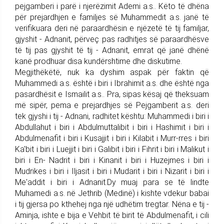
pejgamberi i parë i njerëzimit Ademi a.s.. Këto të dhëna
për prejardhjen e familjes së Muhammedit a.s. janë të
verifikuara deri në paraardhësin e njëzetë të tij familjar,
gjyshit - Adnanit, përveç pas radhitjes së paraardhësve
të tij pas gjyshit të tij - Adnanit, emrat që janë dhënë
kanë prodhuar disa kundërshtime dhe diskutime.
Megjithëkëtë, nuk ka dyshim aspak për faktin që
Muhammedi a.s. është i biri i Ibrahimit a.s. dhe është nga
pasardhësit e Ismailit a.s.. Pra, sipas kësaj që theksuam
më sipër, pema e prejardhjes së Pejgamberit a.s. deri
tek gjyshi i tij - Adnani, radhitet kështu: Muhammedi i biri i
Abdullahut i biri i Abdulmuttalibit i biri i Hashimit i biri i
Abdulmenafit i biri i Kusajjit i biri i Kilabit i Murr-rres i biri
Ka'bit i biri i Luejjit i biri i Galibit i biri i Fihrit i biri i Malikut i
biri i En- Nadrit i biri i Kinanit i biri i Huzejmes i biri i
Mudrikes i biri i Iljasit i biri i Mudarit i biri i Nizarit i biri i
Me'addit i biri i Adnanit.Dy muaj para se të lindte
Muhamedi a.s. në Jethrib (Medinë) i kishte vdekur babai
i tij gjersa po kthehej nga një udhëtim tregtar. Nëna e tij -
Aminja, ishte e bija e Vehbit të birit të Abdulmenafit, i cili