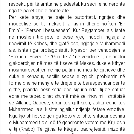
respekt, për të arritur në piedestal, ku secili e numëronte
nga të parët dhe e donte atë.
Për këtë arsye, në saje të autoritetit, ngritjes dhe
modestisë së tij, mekasit ia kishin dhënë nofkën "El-
Emin" - "Person i besueshëm". Kur Pejgamberi a.s. ishte
në moshën tridhjetë e pesë vjeç, ndodhi ngjarja e
rinovimit të Kabes, dhe gjatë asaj ngjarjeje Muhammedi
a.s. ishte nga protagonistët kryesor për vendosjen e
"Haxherul Esvedit" - "Gurit të Zi" në vendin e tij, që ndaloi
gjakderdhjen në mes të fiseve të Mekës, duke e kthyer
mosmarrëveshjen në një pajtim në mes të gjithëve dhe
duke e kënaqur, secilin sepse e zgjidhi problemin në
formë dhe në mënyrë të drejtë e të baraspeshuar për të
gjithë, prandaj besnikëria dhe siguria ndaj tij qe shtuar
edhe më tepër. dihet shumë mirë se rinovimi i shtëpisë
së Allahut, Qabesë, sikur tek gjithkush, ashtu edhe tek
Muhammedi a.s. kishte ngjallur ndjenja fetare emotive.
Nga kjo shihet se që nga këto vite ishte shfaqur dëshira
e Muhammedit a.s. që të qëndronte vetëm me Krijuesin
e tij (Rrabb). Të gjitha të këqijat, padrejtësitë, mizoritë