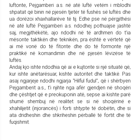
luftonte, Pejgamberi a.s. në atë luftë vetëm i mblodhi
shpatat që binin në pjesën tjetër të fushës së luftës dhe
ua dorëzoi xhaxhallarëve të tij. Edhe pse në përgjithësi
në atë luftë Pejgamberi a.s. ndodhej pothuajse jashtë
saj, megjithëkëtë, ajo ndodhi në të ardhmen do t'ia
mësonte taktikën dhe teknikën, pra është e vërtetë që
ai më vonë do të fitonte dhe do të formonte një
praktikë në komandimin dhe në pjesën lëvizëse të
luftës.
Andaj kjo ishte ndodhia që ai e kujtonte si një situatë që,
kur ishte anëtarësuar, kishte autoritet dhe taktikë. Pas
asaj ngjarjeje ndodhi ngjarja "Hilful fudul", që i shërbyen
Pejgamberit a.s., t'i njihte nga afër gjendjen në shoqëri
dhe çështjet që e preokuponin atë, sepse ai kishte parë
shumë shembuj në realitet se si në shoqërinë e
xhahilijetit (injorancës) i forti shtypte të dobëtin, dhe si
ata dridheshin dhe shkriheshin përballë të fortit dhe të
fuqishmit.