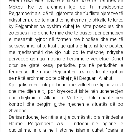
vetëm disa vise malore e shkretinore të rrethinës së
Mekës. Në të ardhmen kjo do t'i mundësonte
Pejgamberit a.s. që të ligjëronte dhe t'u fliste njerëzve të
ndryshëm, e që të mund të ngrihej në një shkallë të lartë,
ky Pejgamber pa dyshim duhej të ishte posedues dhe
zotërues i një gjuhe të mirë dhe të pastër; për përhapjen
e mesazhit hyjnor në formën më bindëse dhe më të
suksesshme, ishte kusht që gjuha e tij të ishte e pastër,
me rrjedhshmëri dhe kjo nuk do të mësohej ndryshe
përveçse që nga mosha e hershme e vegjëlisë. Duhet
ditur se gjatë kësaj periudhe, pra në periudhën e
fëmijërisë dhe rinisë, Pejgamberi a.s. nuk kishte njohuri
se në të ardhmen do të bëhej një i Dërguar i Allahut.
Kjo gatishmëri nuk po bëhej me vullnetin e tij individual
dhe me dijen e tij, por kryekëput ishte nën udhëheqjen
dhe drejtimin e Allahut të Vërtetë, i Cili mbante nën
kontroll dhe përgjim gjithë rrjedhën e situatës që po
zhvillohej.
Derisa ndodhej tek nëna e tij e qumështit, pra mëndesha
Halime, Pejgamberit a.s. i ndodhi një ngjarje e
çuditshme, e cila në historinë islame quhet "çarja e