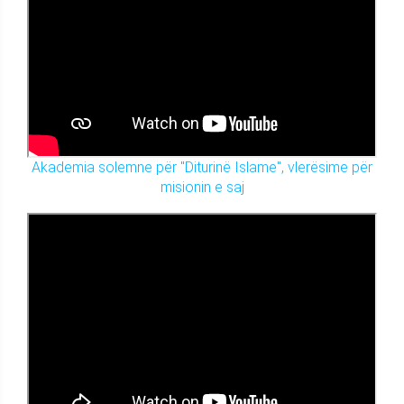
Akademia solemne për "Diturinë Islame", vlerësime për
misionin e saj