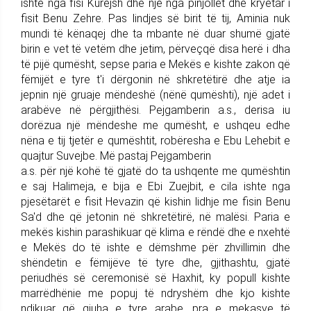
ishte nga fisi Kurejsh dhe një nga pinjollët dhe kryetar i
fisit Benu Zehre. Pas lindjes së birit të tij, Aminia nuk
mundi të kënaqej dhe ta mbante në duar shumë gjatë
birin e vet të vetëm dhe jetim, përveçqë disa herë i dha
të pijë qumësht, sepse paria e Mekës e kishte zakon që
fëmijët e tyre t'i dërgonin në shkretëtirë dhe atje ia
jepnin një gruaje mëndeshë (nënë qumështi), një adet i
arabëve në përgjithësi. Pejgamberin a.s., derisa iu
dorëzua një mëndeshe me qumësht, e ushqeu edhe
nëna e tij tjetër e qumështit, robëresha e Ebu Lehebit e
quajtur Suvejbe. Më pastaj Pejgamberin
a.s. për një kohë të gjatë do ta ushqente me qumështin
e saj Halimeja, e bija e Ebi Zuejbit, e cila ishte nga
pjesëtarët e fisit Hevazin që kishin lidhje me fisin Benu
Sa'd dhe që jetonin në shkretëtirë, në malësi. Paria e
mekës kishin parashikuar që klima e rëndë dhe e nxehtë
e Mekës do të ishte e dëmshme për zhvillimin dhe
shëndetin e fëmijëve të tyre dhe, gjithashtu, gjatë
periudhës së ceremonisë së Haxhit, ky popull kishte
marrëdhënie me popuj të ndryshëm dhe kjo kishte
ndikuar që gjuha e tyre arabe, pra e mekasve të