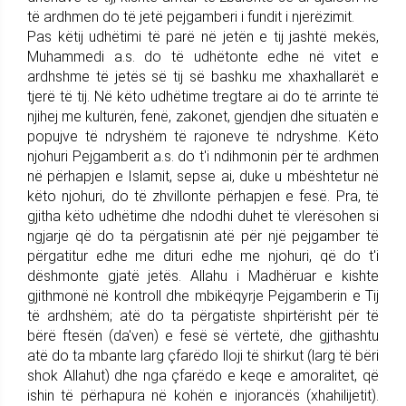
të ardhmen do të jetë pejgamberi i fundit i njerëzimit.
Pas këtij udhëtimi të parë në jetën e tij jashtë mekës,
Muhammedi a.s. do të udhëtonte edhe në vitet e
ardhshme të jetës së tij së bashku me xhaxhallarët e
tjerë të tij. Në këto udhëtime tregtare ai do të arrinte të
njihej me kulturën, fenë, zakonet, gjendjen dhe situatën e
popujve të ndryshëm të rajoneve të ndryshme. Këto
njohuri Pejgamberit a.s. do t'i ndihmonin për të ardhmen
në përhapjen e Islamit, sepse ai, duke u mbështetur në
këto njohuri, do të zhvillonte përhapjen e fesë. Pra, të
gjitha këto udhëtime dhe ndodhi duhet të vlerësohen si
ngjarje që do ta përgatisnin atë për një pejgamber të
përgatitur edhe me dituri edhe me njohuri, që do t'i
dëshmonte gjatë jetës. Allahu i Madhëruar e kishte
gjithmonë në kontroll dhe mbikëqyrje Pejgamberin e Tij
të ardhshëm; atë do ta përgatiste shpirtërisht për të
bërë ftesën (da'ven) e fesë së vërtetë, dhe gjithashtu
atë do ta mbante larg çfarëdo lloji të shirkut (larg të bëri
shok Allahut) dhe nga çfarëdo e keqe e amoralitet, që
ishin të përhapura në kohën e injorancës (xhahilijetit).