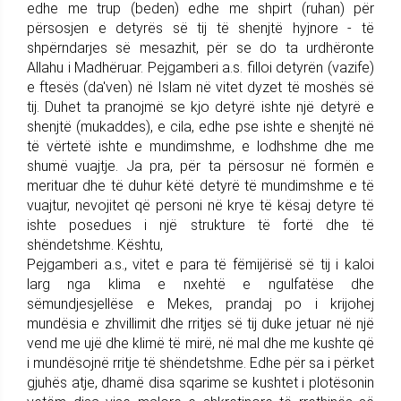
edhe me trup (beden) edhe me shpirt (ruhan) për
përsosjen e detyrës së tij të shenjtë hyjnore - të
shpërndarjes së mesazhit, për se do ta urdhëronte
Allahu i Madhëruar. Pejgamberi a.s. filloi detyrën (vazife)
e ftesës (da'ven) në Islam në vitet dyzet të moshës së
tij. Duhet ta pranojmë se kjo detyrë ishte një detyrë e
shenjtë (mukaddes), e cila, edhe pse ishte e shenjtë në
të vërtetë ishte e mundimshme, e lodhshme dhe me
shumë vuajtje. Ja pra, për ta përsosur në formën e
merituar dhe të duhur këtë detyrë të mundimshme e të
vuajtur, nevojitet që personi në krye të kësaj detyre të
ishte posedues i një strukture të fortë dhe të
shëndetshme. Kështu,
Pejgamberi a.s., vitet e para të fëmijërisë së tij i kaloi
larg nga klima e nxehtë e ngulfatëse dhe
sëmundjesjellëse e Mekes, prandaj po i krijohej
mundësia e zhvillimit dhe rritjes së tij duke jetuar në një
vend me ujë dhe klimë të mirë, në mal dhe me kushte që
i mundësojnë rritje të shëndetshme. Edhe për sa i përket
gjuhës atje, dhamë disa sqarime se kushtet i plotësonin