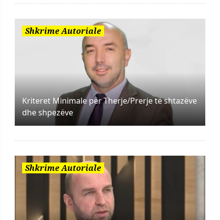
Shkrime Autoriale
Kriteret Minimale për Therje/Prerje të shtazëve
dhe shpezëve
Shkrime Autoriale