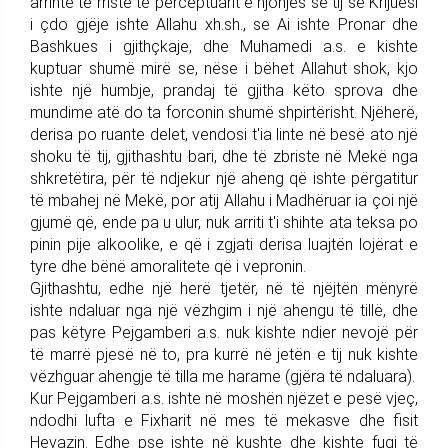
arrinte të rriste të perceptuarit e njohjes së tij se Krijuesi
i çdo gjëje ishte Allahu xh.sh., se Ai ishte Pronar dhe
Bashkues i gjithçkaje, dhe Muhamedi a.s. e kishte
kuptuar shumë mirë se, nëse i bëhet Allahut shok, kjo
ishte një humbje, prandaj të gjitha këto sprova dhe
mundime atë do ta forconin shumë shpirtërisht. Njëherë,
derisa po ruante delet, vendosi t'ia linte në besë ato një
shoku të tij, gjithashtu bari, dhe të zbriste në Mekë nga
shkretëtira, për të ndjekur një aheng që ishte përgatitur
të mbahej në Mekë, por atij Allahu i Madhëruar ia çoi një
gjumë që, ende pa u ulur, nuk arriti t'i shihte ata teksa po
pinin pije alkoolike, e që i zgjati derisa luajtën lojërat e
tyre dhe bënë amoralitete që i vepronin.
Gjithashtu, edhe një herë tjetër, në të njëjtën mënyrë
ishte ndaluar nga një vëzhgim i një ahengu të tillë, dhe
pas këtyre Pejgamberi a.s. nuk kishte ndier nevojë për
të marrë pjesë në to, pra kurrë në jetën e tij nuk kishte
vëzhguar ahengje të tilla me harame (gjëra të ndaluara).
Kur Pejgamberi a.s. ishte në moshën njëzet e pesë vjeç,
ndodhi lufta e Fixharit në mes të mekasve dhe fisit
Hevazin. Edhe pse ishte në kushte dhe kishte fuqi të