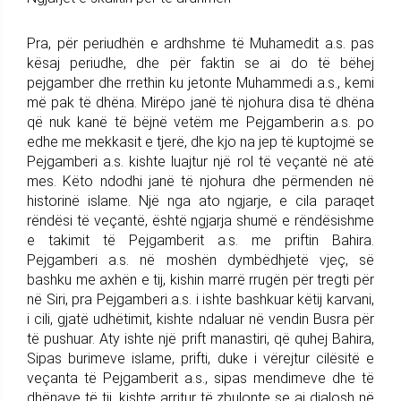
Pra, për periudhën e ardhshme të Muhamedit a.s. pas
kësaj periudhe, dhe për faktin se ai do të bëhej
pejgamber dhe rrethin ku jetonte Muhammedi a.s., kemi
më pak të dhëna. Mirëpo janë të njohura disa të dhëna
që nuk kanë të bëjnë vetëm me Pejgamberin a.s. po
edhe me mekkasit e tjerë, dhe kjo na jep të kuptojmë se
Pejgamberi a.s. kishte luajtur një rol të veçantë në atë
mes. Këto ndodhi janë të njohura dhe përmenden në
historinë islame. Një nga ato ngjarje, e cila paraqet
rëndësi të veçantë, është ngjarja shumë e rëndësishme
e takimit të Pejgamberit a.s. me priftin Bahira.
Pejgamberi a.s. në moshën dymbëdhjetë vjeç, së
bashku me axhën e tij, kishin marrë rrugën për tregti për
në Siri, pra Pejgamberi a.s. i ishte bashkuar këtij karvani,
i cili, gjatë udhëtimit, kishte ndaluar në vendin Busra për
të pushuar. Aty ishte një prift manastiri, që quhej Bahira,
Sipas burimeve islame, prifti, duke i vërejtur cilësitë e
veçanta të Pejgamberit a.s., sipas mendimeve dhe të
dhënave të tij, kishte arritur të zbulonte se ai djalosh në