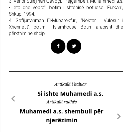
3. Vehbi Sulejman Gavoçi, "Pejgamberi, Muhammedi a.s.
- jeta dhe vepra", botim i shtëpisë botuese "Furkan",
Shkup, 1994.
4. Safijurrahman El-Mubarekfuri, "Nektari i Vulosur i
Xhennetit", botim i Islamhouse. Botim arabisht dhe
përkthim në shqip.
Artikulli i kaluar
Si ishte Muhamedi a.s.
Artikulli radhës
Muhamedi a.s. shembull për
njerëzimin