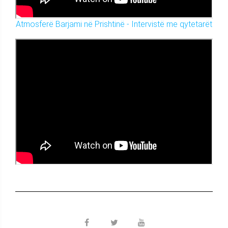
Atmosferë Barjami në Prishtinë - Intervistë me qytetarët