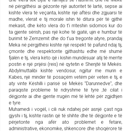
në përgjithësi ai gëzonte një autoritet të lartë, sepse ai
kishte vlera të veçanta, kishte një aftësi dhe zgjuarsi të
madhe, vlerat e tij morale ishin të ditura për të gjithë
mekasit, dhe këto vlera do t'i rriteshin sidomos kur do
ta gjente sërish, pas një kohe të gjatë, ujin e humbur të
burimit të Zemzemit dhe do t'ua tregonte atyre, prandaj
Meka në përgjithësi kishte një respekt të pafund ndaj tij,
çmonte dhe respektonte gjithashtu edhe më shumë
fjalën e tij, vlera këto që i kishin mundësuar atij të merrte
postin e një prijësi (reis) në qytetin e Shenjtë të Mekës.
Abdylmuttalibi kishte vendosur, ngjitur me murin e
Kabes, një minder të posaçëm vetëm për veten e tij, e
aty vinte Këshilli i parisë së Mekës "Darunnedve", dhe
paraqiste probleme të ndryshme të tyre ,të cilat i
dëgjonte ai dhe gjente rrugën më të lehtë për zgjidhjen
e tyre.
Muhamedi i vogël, i cili nuk ndahej për asnjë çast nga
gjyshi i tij, kishte rastin që të shihte dhe të dëgjonte e të
përjetonte nga afër ato problemet e fetare,
administrative, ekonomike, shkencore dhe shoqërore të