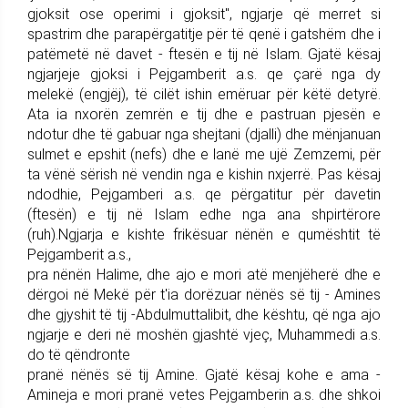
gjoksit ose operimi i gjoksit", ngjarje që merret si
spastrim dhe parapërgatitje për të qenë i gatshëm dhe i
patëmetë në davet - ftesën e tij në Islam. Gjatë kësaj
ngjarjeje gjoksi i Pejgamberit a.s. qe çarë nga dy
melekë (engjëj), të cilët ishin emëruar për këtë detyrë.
Ata ia nxorën zemrën e tij dhe e pastruan pjesën e
ndotur dhe të gabuar nga shejtani (djalli) dhe mënjanuan
sulmet e epshit (nefs) dhe e lanë me ujë Zemzemi, për
ta vënë sërish në vendin nga e kishin nxjerrë. Pas kësaj
ndodhie, Pejgamberi a.s. qe përgatitur për davetin
(ftesën) e tij në Islam edhe nga ana shpirtërore
(ruh).Ngjarja e kishte frikësuar nënën e qumështit të
Pejgamberit a.s.,
pra nënën Halime, dhe ajo e mori atë menjëherë dhe e
dërgoi në Mekë për t'ia dorëzuar nënës së tij - Amines
dhe gjyshit të tij -Abdulmuttalibit, dhe kështu, që nga ajo
ngjarje e deri në moshën gjashtë vjeç, Muhammedi a.s.
do të qëndronte
pranë nënës së tij Amine. Gjatë kësaj kohe e ama -
Amineja e mori pranë vetes Pejgamberin a.s. dhe shkoi