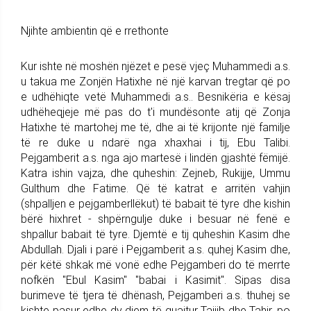
Njihte ambientin që e rrethonte
Kur ishte në moshën njëzet e pesë vjeç Muhammedi a.s.
u takua me Zonjën Hatixhe në një karvan tregtar që po
e udhëhiqte vetë Muhammedi a.s.. Besnikëria e kësaj
udhëheqjeje më pas do t'i mundësonte atij që Zonja
Hatixhe të martohej me të, dhe ai të krijonte një familje
të re duke u ndarë nga xhaxhai i tij, Ebu Talibi.
Pejgamberit a.s. nga ajo martesë i lindën gjashtë fëmijë.
Katra ishin vajza, dhe quheshin: Zejneb, Rukijje, Ummu
Gulthum dhe Fatime. Që të katrat e arritën vahjin
(shpalljen e pejgamberllëkut) të babait të tyre dhe kishin
bërë hixhret - shpërngulje duke i besuar në fenë e
shpallur babait të tyre. Djemtë e tij quheshin Kasim dhe
Abdullah. Djali i parë i Pejgamberit a.s. quhej Kasim dhe,
për këtë shkak më vonë edhe Pejgamberi do të merrte
nofkën "Ebul Kasim" "babai i Kasimit". Sipas disa
burimeve të tjera të dhënash, Pejgamberi a.s. thuhej se
kishte pasur edhe dy djem të quajtur Tajjib dhe Tahir, po