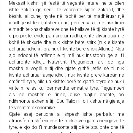
Mekasit kishin një festë të veçantë fetare, në të cilën
ishte zakon që secili të vepronte sipas zakonit, dhe
kështu ai duhej hynte në radhë për të madhëruar një
idhull që ishte i gatshëm, dhe, përderisa ai, me insistimin
e madh të xhaxhallarëve dhe të hallave të tij, kishte hyrë
e po priste, ende pa i ardhur radha, ishte alivanosur një
kohë të shkurtë dhe nuk kishte bërë shirk (nuk e kishte
adhuruar idhullin, pra nuk I kishte bërë shok Allahut). Nga
ajo ndodhi të afërmit e tij më nuk insistonin që ai t'i
adhuronte idhujt. Natyrisht, Pejgamberi a.s. që nga
mosha e vogël e tij dhe gjatë gjithë jetës së tij nuk
kishte adhuruar asnjë idhull, nuk kishte prerë kurban në
emër të tyre, bile ua kishte bërë të qartë atyre se nuk i
vinte mirë as kur përmendte emrat e tyre. Pejgamberi
a.s. në moshën e rinisë, duke ruajtur dhentë, po
ndihmonte axhën e tij - Ebu Talibin, i cili kishte në gjendje
të vështirë ekonomike.
Gjatë asaj periudhe ai shpesh ishte përballur me
atmosferën shfrenuese të mekasve gjatë ahengjeve të
tyre, e kjo do t'i mundësonte atij që të zbulonte dhe të