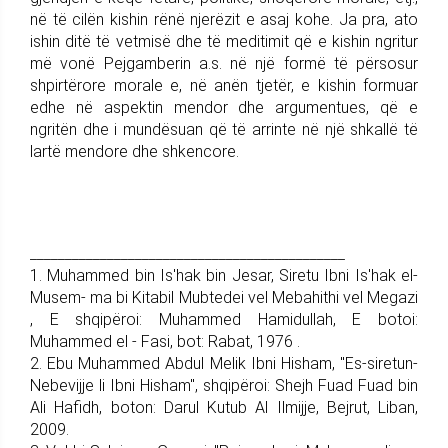
në të cilën kishin rënë njerëzit e asaj kohe. Ja pra, ato
ishin ditë të vetmisë dhe të meditimit që e kishin ngritur
më vonë Pejgamberin a.s. në një formë të përsosur
shpirtërore morale e, në anën tjetër, e kishin formuar
edhe në aspektin mendor dhe argumentues, që e
ngritën dhe i mundësuan që të arrinte në një shkallë të
lartë mendore dhe shkencore.
_____________________________________________
1. Muhammed bin Is'hak bin Jesar, Siretu Ibni Is'hak el-
Musem- ma bi Kitabil Mubtedei vel Mebahithi vel Megazi
, E shqipëroi: Muhammed Hamidullah, E botoi:
Muhammed el - Fasi, bot: Rabat, 1976 .
2. Ebu Muhammed Abdul Melik Ibni Hisham, "Es-siretun-
Nebevijje li Ibni Hisham", shqipëroi: Shejh Fuad Fuad bin
Ali Hafidh, boton: Darul Kutub Al Ilmijje, Bejrut, Liban,
2009.