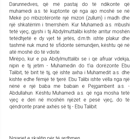
Darunnedves, që më pastaj do të ndikonte që
muhamedi a.s. të kuptonte që nga ajo moshë se në
Mekë po mbizotëronte një mizori (zullum) i madh dhe
një shkatërrim i tmerrshëm. Kur Muhamedi a.s. mbushi
tetë vjeç, gjyshi i tij Abdylmuttalibi kishte arritur moshën
tetëdhjetë e dy vjet të jetës, d.m.th. ishte plakur dhe
tashmë nuk mund të sfidonte sëmundjen, kështu që në
atë moshë do të vdiste.
Mirëpo, kur e pa Abdylmuttalibi se i qe afruar vdekja,
nipin e tij jetim - Muhamedin do t'ia dorëzonte Ebu
Talibit, të birit të tij, që ishte axha i Muhamedit a.s. dhe
kishte edhe fëmijë të tjerë. Ebu Talibi ishte vëlla nga një
nënë e një baba me babain e Pejgamberit a.s. -
Abdullahun. Kështu Muhamedi a.s. që nga mosha tetë
vjeç e deri në moshën njëzet e pesë vjeç, do të
qëndronte pranë axhës së tij - Ebu Talibit.
Ngjarjet e skalitin për të ardhmen