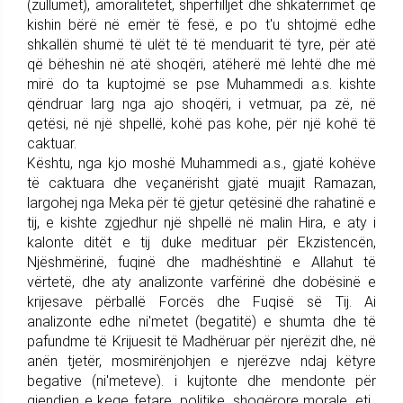
(zullumet), amoralitetet, shpërfilljet dhe shkatërrimet që
kishin bërë në emër të fesë, e po t'u shtojmë edhe
shkallën shumë të ulët të të menduarit të tyre, për atë
që bëheshin në atë shoqëri, atëherë më lehtë dhe më
mirë do ta kuptojmë se pse Muhammedi a.s. kishte
qëndruar larg nga ajo shoqëri, i vetmuar, pa zë, në
qetësi, në një shpellë, kohë pas kohe, për një kohë të
caktuar.
Kështu, nga kjo moshë Muhammedi a.s., gjatë kohëve
të caktuara dhe veçanërisht gjatë muajit Ramazan,
largohej nga Meka për të gjetur qetësinë dhe rahatinë e
tij, e kishte zgjedhur një shpellë në malin Hira, e aty i
kalonte ditët e tij duke medituar për Ekzistencën,
Njëshmërinë, fuqinë dhe madhështinë e Allahut të
vërtetë, dhe aty analizonte varfërinë dhe dobësinë e
krijesave përballë Forcës dhe Fuqisë së Tij. Ai
analizonte edhe ni'metet (begatitë) e shumta dhe të
pafundme të Krijuesit të Madhëruar për njerëzit dhe, në
anën tjetër, mosmirënjohjen e njerëzve ndaj këtyre
begative (ni'meteve). i kujtonte dhe mendonte për
gjendjen e keqe fetare, politike, shoqërore morale, etj.,