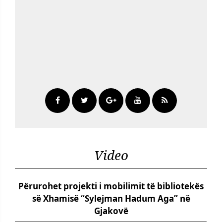
Video
Përurohet projekti i mobilimit të bibliotekës
së Xhamisë “Sylejman Hadum Aga” në
Gjakovë