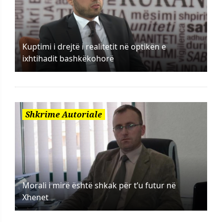
Kuptimi i drejtë i realitetit në optikën e
ixhtihadit bashkëkohorë
Shkrime Autoriale
Morali i mirë është shkak për t’u futur në
Xhenet