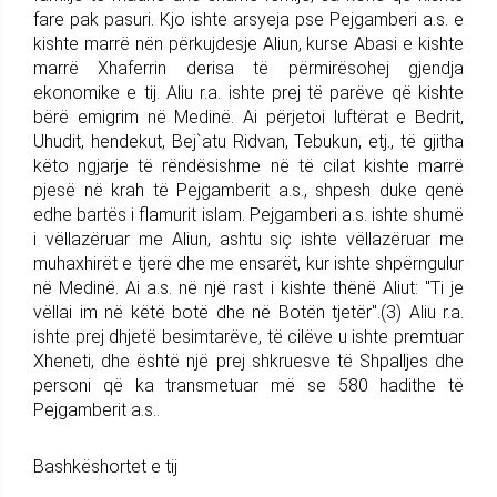
fare pak pasuri. Kjo ishte arsyeja pse Pejgamberi a.s. e
kishte marrë nën përkujdesje Aliun, kurse Abasi e kishte
marrë Xhaferrin derisa të përmirësohej gjendja
ekonomike e tij. Aliu r.a. ishte prej të parëve që kishte
bërë emigrim në Medinë. Ai përjetoi luftërat e Bedrit,
Uhudit, hendekut, Bej`atu Ridvan, Tebukun, etj., të gjitha
këto ngjarje të rëndësishme në të cilat kishte marrë
pjesë në krah të Pejgamberit a.s., shpesh duke qenë
edhe bartës i flamurit islam. Pejgamberi a.s. ishte shumë
i vëllazëruar me Aliun, ashtu siç ishte vëllazëruar me
muhaxhirët e tjerë dhe me ensarët, kur ishte shpërngulur
në Medinë. Ai a.s. në një rast i kishte thënë Aliut: "Ti je
vëllai im në këtë botë dhe në Botën tjetër".(3) Aliu r.a.
ishte prej dhjetë besimtarëve, të cilëve u ishte premtuar
Xheneti, dhe është një prej shkruesve të Shpalljes dhe
personi që ka transmetuar më se 580 hadithe të
Pejgamberit a.s..
Bashkëshortet e tij