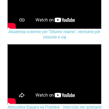
Akademia solemne për "Diturinë Islame", vlerësime për
misionin e saj
Atmosferë Barjami në Prishtinë - Intervistë me qytetarët