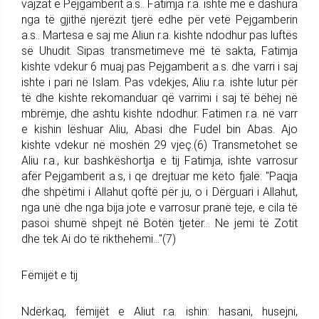
vajzat e Pejgamberit a.s.. Fatimja r.a. ishte më e dashura
nga të gjithë njerëzit tjerë edhe për vetë Pejgamberin
a.s.. Martesa e saj me Aliun r.a. kishte ndodhur pas luftës
së Uhudit. Sipas transmetimeve më të sakta, Fatimja
kishte vdekur 6 muaj pas Pejgamberit a.s. dhe varri i saj
ishte i pari në Islam. Pas vdekjes, Aliu r.a. ishte lutur për
të dhe kishte rekomanduar që varrimi i saj të bëhej në
mbrëmje, dhe ashtu kishte ndodhur. Fatimen r.a. në varr
e kishin lëshuar Aliu, Abasi dhe Fudel bin Abas. Ajo
kishte vdekur në moshën 29 vjeç.(6) Transmetohet se
Aliu r.a., kur bashkëshortja e tij Fatimja, ishte varrosur
afër Pejgamberit a.s, i qe drejtuar me këto fjalë: "Paqja
dhe shpëtimi i Allahut qoftë për ju, o i Dërguari i Allahut,
nga unë dhe nga bija jote e varrosur pranë teje, e cila të
pasoi shumë shpejt në Botën tjetër... Ne jemi të Zotit
dhe tek Ai do të rikthehemi..."(7)
Fëmijët e tij
Ndërkaq, fëmijët e Aliut r.a. ishin: hasani, husejni,