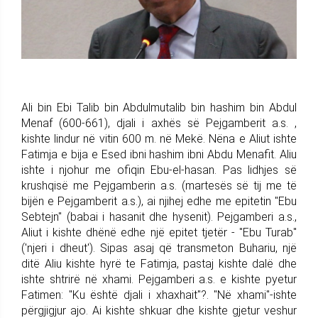
Ali bin Ebi Talib bin Abdulmutalib bin hashim bin Abdul
Menaf (600-661), djali i axhës së Pejgamberit a.s. ,
kishte lindur në vitin 600 m. në Mekë. Nëna e Aliut ishte
Fatimja e bija e Esed ibni hashim ibni Abdu Menafit. Aliu
ishte i njohur me ofiqin Ebu-el-hasan. Pas lidhjes së
krushqisë me Pejgamberin a.s. (martesës së tij me të
bijën e Pejgamberit a.s.), ai njihej edhe me epitetin "Ebu
Sebtejn" (babai i hasanit dhe hysenit). Pejgamberi a.s.,
Aliut i kishte dhënë edhe një epitet tjetër - "Ebu Turab"
('njeri i dheut'). Sipas asaj që transmeton Buhariu, një
ditë Aliu kishte hyrë te Fatimja, pastaj kishte dalë dhe
ishte shtrirë në xhami. Pejgamberi a.s. e kishte pyetur
Fatimen: "Ku është djali i xhaxhait"?. "Në xhami"-ishte
përgjigjur ajo. Ai kishte shkuar dhe kishte gjetur veshur