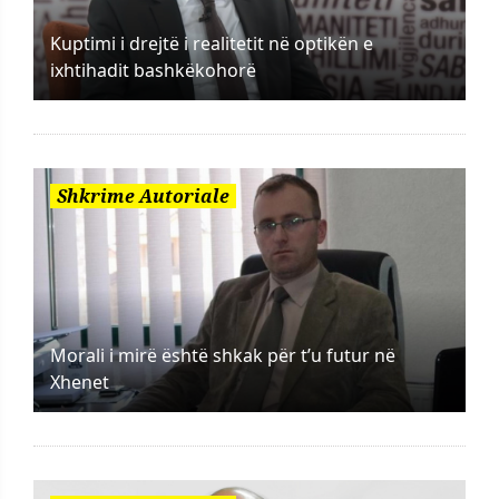
Kuptimi i drejtë i realitetit në optikën e
ixhtihadit bashkëkohorë
Shkrime Autoriale
Morali i mirë është shkak për t’u futur në
Xhenet