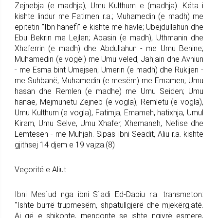
Zejnebja (e madhja), Umu Kulthum e (madhja). Këta i
kishte lindur me Fatimen r.a.; Muhamedin (e madh) me
epitetin "Ibn hanefi" e kishte me havle; Ubejdullahun dhe
Ebu Bekrin me Lejlen; Abasin (e madh), Uthmanin dhe
Xhaferrin (e madh) dhe Abdullahun - me Umu Benine;
Muhamedin (e vogël) me Umu veled, Jahjain dhe Avniun
- me Esma bint Umejsen; Umerin (e madh) dhe Rukijen -
me Suhbanë; Muhamedin (e mesëm) me Emamen; Umu
hasan dhe Remlen (e madhe) me Umu Seiden; Umu
hanae, Mejmunetu Zejneb (e vogla), Remletu (e vogla),
Umu Kulthum (e vogla), Fatimja, Emameh, hatixhja, Umul
Kiram, Umu Selve, Umu Xhafer, Xhemaneh, Nefise dhe
Lemtesen - me Muhjah. Sipas ibni Seadit, Aliu r.a. kishte
gjithsej 14 djem e 19 vajza.(8)
Veçoritë e Aliut
Ibni Mes`ud nga ibni S`adi Ed-Dabiu r.a. transmeton:
"Ishte burrë trupmesëm, shpatullgjerë dhe mjekërgjatë.
Ai që e shikonte, mendonte se ishte ngjyrë esmere,