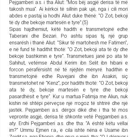
Pejgamberi a.s. i tha Aliut: "Mos bëj asgjë derisa të më
takosh mua". Ai kërkoi të sillnin pak ujë, nga i cili mori
abdes e pastaj ia hodhi Aliut duke thënë: "O Zot, bekoji
të dy dhe bekoje martesën e tyre".(5)
Sipas hajdhemiut, këtë hadith e transmetojnë edhe
Taberani dhe Bezari. Po ashtu sipas tij, një grup
ensarësh i thanë Aliut: "Sikur të martohesh me Fatimen",
e në fund të hadithit thotë: "O Zot, bekoji ata të dy dhe
bekoje bashkimin e tyre". Transmetues janë po ata të
Sahihut, vetëmse Abdul Kerim ibn Selit ibn hibani e
forcon përafërsisht në të njëjtën mënyrë. hadithin e
transmetojnë edhe Ruvejani dhe ibn Asakiri, siç
transmetohet në "Kenz", por hadithi thotë: "O Zot, bekoji
ata të dy, bekoje martesën e tyre dhe bekoji
pasardhësit e tyre". Kur u martua Fatimja me Aliun, nuk
kishin në shtëpi përveçse një rrogoz të shtrirë dhe një
jastëk. Pejgamberi a.s. dërgoi dikë dhe i tha të mos
vepronte asgjë, derisa të shkonte vetë Pejgamberi a.s.
aty. Erdhi Pejgamberi a.s. dhe tha: "A është këtu vëllai
im?" Ummu Ejmen r.a., e cila ishte nëna e Usame ibn
Zejdit r.a. nga Etiopia, dhe grua e mirë, tha: "O I dërguar i