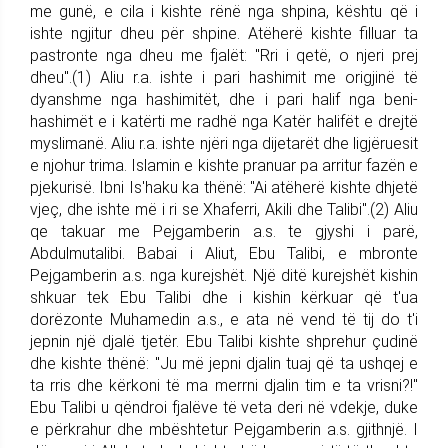
me gunë, e cila i kishte rënë nga shpina, kështu që i
ishte ngjitur dheu për shpine. Atëherë kishte filluar ta
pastronte nga dheu me fjalët: "Rri i qetë, o njeri prej
dheu".(1) Aliu r.a. ishte i pari hashimit me origjinë të
dyanshme nga hashimitët, dhe i pari halif nga beni-
hashimët e i katërti me radhë nga Katër halifët e drejtë
myslimanë. Aliu r.a. ishte njëri nga dijetarët dhe ligjëruesit
e njohur trima. Islamin e kishte pranuar pa arritur fazën e
pjekurisë. Ibni Is'haku ka thënë: "Ai atëherë kishte dhjetë
vjeç, dhe ishte më i ri se Xhaferri, Akili dhe Talibi".(2) Aliu
qe takuar me Pejgamberin a.s. te gjyshi i parë,
Abdulmutalibi. Babai i Aliut, Ebu Talibi, e mbronte
Pejgamberin a.s. nga kurejshët. Një ditë kurejshët kishin
shkuar tek Ebu Talibi dhe i kishin kërkuar që t'ua
dorëzonte Muhamedin a.s., e ata në vend të tij do t'i
jepnin një djalë tjetër. Ebu Talibi kishte shprehur çudinë
dhe kishte thënë: "Ju më jepni djalin tuaj që ta ushqej e
ta rris dhe kërkoni të ma merrni djalin tim e ta vrisni?!"
Ebu Talibi u qëndroi fjalëve të veta deri në vdekje, duke
e përkrahur dhe mbështetur Pejgamberin a.s. gjithnjë. I