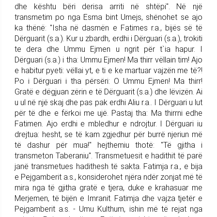
dhe kështu bëri derisa arriti në shtëpi". Në një
transmetim po nga Esma bint Umejs, shënohet se ajo
ka thënë: "Isha në dasmën e Fatimes r.a., bijës së të
Dërguarit (s.a.). Kur u zbardh, erdhi i Dërguari (s.a.), trokiti
te dera dhe Ummu Ejmen u ngrit për t`ia hapur. I
Dërguari (s.a.) i tha: Ummu Ejmen! Ma thirr vëllain tim! Ajo
e habitur pyeti: vëllai yt, e ti e ke martuar vajzën me të?!
Po i Dërguari i tha përsëri: O Ummu Ejmen! Ma thirr!
Gratë e dëgjuan zërin e të Dërguarit (s.a.) dhe lëvizën. Ai
u ul në një skaj dhe pas pak erdhi Aliu r.a.. I Dërguari u lut
për të dhe e fërkoi me ujë. Pastaj tha: Ma thirrni edhe
Fatimen. Ajo erdhi e mbledhur e ndrojtur. I Dërguari iu
drejtua: hesht, se të kam zgjedhur për burrë njeriun më
të dashur për mua!" hejthemiu thotë: "Të gjitha i
transmeton Taberaniu". Transmetuesit e hadithit të parë
janë transmetues hadithesh të sakta. Fatimja r.a., e bija
e Pejgamberit a.s., konsiderohet njëra ndër zonjat më të
mira nga të gjitha gratë e tjera, duke e krahasuar me
Merjemen, të bijën e Imranit. Fatimja dhe vajza tjetër e
Pejgamberit a.s. - Umu Kulthum, ishin më të rejat nga