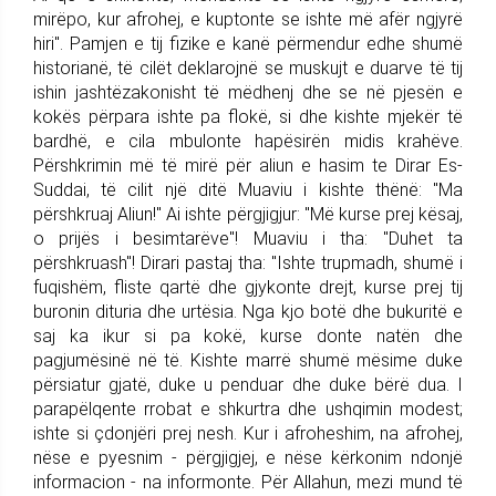
mirëpo, kur afrohej, e kuptonte se ishte më afër ngjyrë
hiri". Pamjen e tij fizike e kanë përmendur edhe shumë
historianë, të cilët deklarojnë se muskujt e duarve të tij
ishin jashtëzakonisht të mëdhenj dhe se në pjesën e
kokës përpara ishte pa flokë, si dhe kishte mjekër të
bardhë, e cila mbulonte hapësirën midis krahëve.
Përshkrimin më të mirë për aliun e hasim te Dirar Es-
Suddai, të cilit një ditë Muaviu i kishte thënë: "Ma
përshkruaj Aliun!" Ai ishte përgjigjur: "Më kurse prej kësaj,
o prijës i besimtarëve"! Muaviu i tha: "Duhet ta
përshkruash"! Dirari pastaj tha: "Ishte trupmadh, shumë i
fuqishëm, fliste qartë dhe gjykonte drejt, kurse prej tij
buronin dituria dhe urtësia. Nga kjo botë dhe bukuritë e
saj ka ikur si pa kokë, kurse donte natën dhe
pagjumësinë në të. Kishte marrë shumë mësime duke
përsiatur gjatë, duke u penduar dhe duke bërë dua. I
parapëlqente rrobat e shkurtra dhe ushqimin modest;
ishte si çdonjëri prej nesh. Kur i afroheshim, na afrohej,
nëse e pyesnim - përgjigjej, e nëse kërkonim ndonjë
informacion - na informonte. Për Allahun, mezi mund të