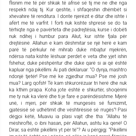
flisnim me të për shkak të afrisë së tij me ne dhe nga
respekti ndaj tij. Kur qeshte, i shfaqeshin dhëmbët si
xhevahire të renditura. I donte njerëzit e ditur dhe ishte i
afërt me të varfrit. I forti nuk kishte shpresë se do ta
tërhiqte nga e pavërteta dhe padrejtësia, kurse i dobëti
nuk ndihej i humbur para Aliut, kur ishte fjala për
drejtësinë. Allahun e kam dëshmitar se një herë e kam
parë të përkulur në mihrab duke mbajtur mjekrën,
ndërsa nata kishte lëshuar perdet e veta dhe yjet ishin
fshehur, duke pëshpëritur dhe duke qarë si ai që është
kapluar nga pikëllimi. Ai pati deklaruar: "O dynja, mashtro
ndonjë tjetër! Pse më ke zgjedhur mua? Pse më josh
mua? Larg qofsh! Të kam shkurorëzuar tri herë dhe nuk
ka kthim prapa. Koha jote është e shkurtër, shoqërimi
me ty nuk ka vlerë dhe ti je fare e parëndësishme. Mjerë
unë, i mjeri, për shkak të mungesës së furnizimit,
gjatësisë së udhëtimit dhe vështirësisë së rrugës"! Pasi
dëgjoi këtë, Muaviu ia plasi vajit dhe tha: "Allahu të
mëshiroftë, o ibni hasan, për Allahun, ashtu ka qenë! O
Dirar, sa është pikëllimi yt për të"? Ai u përgjigj: "Pikëllimi