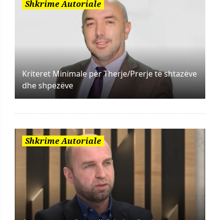
Shkrime Autoriale
Kriteret Minimale për Therje/Prerje të shtazëve
dhe shpezëve
Shkrime Autoriale