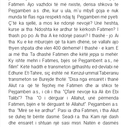
Fatimen. Ajo vazhdoi të më nxiste, derisa shkova te
Pejgamberi a.s. dhe, kur u ula, m`u mbyll goja e nuk
munda të flas nga respekti ndaj tij. Pejgamberi më pyeti:
Ç`të ka sjellë, a mos ke ndonjë nevojë? Unë heshta,
kurse ai tha: Ndoshta ke ardhur të kërkosh Fatimen? I
thash: po po. Ai tha: A ke ndonjë pasuri? I thashë - jo. Ai
tha: Ku e ke mburojën që ta kam dhënë, se vallahi ajo
thyen shpata dhe vlen 400 dërhemë! I thashë - e kam. E
ai më tha: Ta dhashë Fatimen dhe këtë jepja si mehër.
Ky ishte mehri i Fatimes, bijës së Pejgamberit a.s., në
fillim". Këtë hadith e transmeton gjithashtu ed-devlabi në
Edhurie Et-Tahire, siç është në Kenzul-ummal.Taberaniu
transmeton se Burejde thotë: "Disa nga ensarët i thanë
Aliut r.a. që të fejohej me Fatimen dhe ai shkoi te
Pejgamberi a.s., i cili i tha: "Çfarë nevoje ka Ali ibn Ebi
Talibi"? Tha: "O i dërguar i Allahut, unë përmenda
Fatimen, bijën e të dërguarit të Allahut". Pejgamberi a.s.
tha: "Mirë se ke ardhur". Pasi ia dha Fatimen, i tha Aliut
se duhej të bënte dasmë. Seadi r.a. tha: Kam një dash
dhe ensarët i shtuan një sasi misri. Natën e dasmës