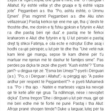
Allahut. Ky është vëllai yt dhe gruaja e tij është vajza
jote". Pejgamberi a.s. tha: "Po, ashtu është, o Ummu
Ejmen". (Pas migrimit Pejgamberi a.s. dhe Aliu ishin
vëllazëruar.) Pastaj kërkoi një enë me ujë, tha ç`deshi të
thoshte dhe, me dorën e tij fshiu gjoksin e fytyrën e Aliut
r.a. dhe pastaj bëri një dua"...e pastaj me të fërkoi
kraharorin e Aliut dhe fytyrën e tij. U lut përsëri e pastaj
drejt tij shkoi Fatimja, e cila ecte e ndrojtur. Edhe asaj i
hodhi ca ujë përsipër, u lut për të dhe tha: "Unë vetë nuk
kam lënë gjë mangu, sepse të kam dhënë për t'u
martuar me njeriun më të dashur të familjes sime". Pas
perdes pa diçka të zezë dhe pyeti: "Kush është"? "Esma
jam"!- u dëgjua një zë. "Esma bin Umejs"?-pyeti i Dërguari
(a.s.). "Po, o i Dërguar i Allahut",- iu përgjigj ajo. "A paske
ardhur për respekt të Pejgamberit"?- e pyeti Muhamedi
s.a. "Po- i tha ajo. - Natën e martesës vajza ka nevojë
që të ketë afër një grua. Ta ndihmojë, nëse i nevojitet
diçka". Esma tregon:"Dhe i dërguari u lut për mua, gjë që
më bëri edhe më të fortë në punë. Pastaj i tha Aliut:
Afroje pranë shoqen tënde"! Duke u larguar, lutej për ta