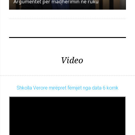
Argumentet për madhërimin në ruku
Video
Shkolla Verore mirëpret fëmijët nga data 6 korrik