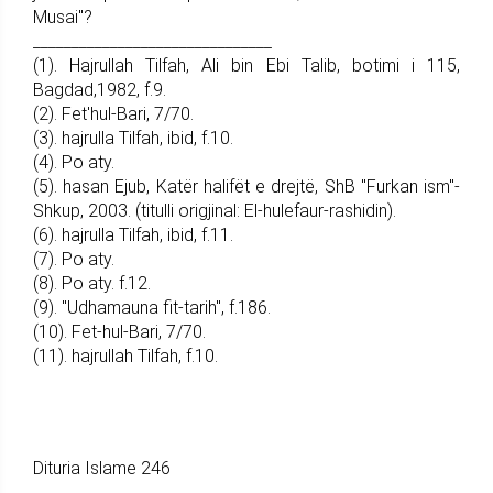
Musai"?
_______________________________
(1). Hajrullah Tilfah, Ali bin Ebi Talib, botimi i 115,
Bagdad,1982, f.9.
(2). Fet'hul-Bari, 7/70.
(3). hajrulla Tilfah, ibid, f.10.
(4). Po aty.
(5). hasan Ejub, Katër halifët e drejtë, ShB "Furkan ism"-
Shkup, 2003. (titulli origjinal: El-hulefaur-rashidin).
(6). hajrulla Tilfah, ibid, f.11.
(7). Po aty.
(8). Po aty. f.12.
(9). "Udhamauna fit-tarih", f.186.
(10). Fet-hul-Bari, 7/70.
(11). hajrullah Tilfah, f.10.
Dituria Islame 246