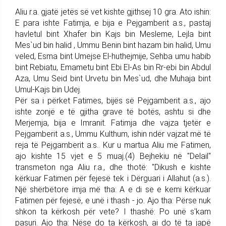
Aliu r.a. gjatë jetës së vet kishte gjithsej 10 gra. Ato ishin:
E para ishte Fatimja, e bija e Pejgamberit a.s., pastaj
havletul bint Xhafer bin Kajs bin Mesleme, Lejla bint
Mes`ud bin halid , Ummu Benin bint hazam bin halid, Umu
veled, Esma bint Umejse El-huthejmije, Sehba umu habib
bint Rebiatu, Emametu bint Ebi El-As bin Rr-ebi bin Abdul
Aza, Umu Seid bint Urvetu bin Mes`ud, dhe Muhaja bint
Umul-Kajs bin Udej.
Për sa i përket Fatimes, bijës së Pejgamberit a.s., ajo
ishte zonjë e të gjitha grave të botës, ashtu si dhe
Merjemja, bija e Imranit. Fatimja dhe vajza tjetër e
Pejgamberit a.s., Ummu Kulthum, ishin ndër vajzat më të
reja të Pejgamberit a.s.. Kur u martua Aliu me Fatimen,
ajo kishte 15 vjet e 5 muaj.(4) Bejhekiu në "Delail"
transmeton nga Aliu r.a., dhe thotë: "Dikush e kishte
kërkuar Fatimen për fejesë tek i Dërguari i Allahut (a.s.).
Një shërbëtore imja më tha: A e di se e kemi kërkuar
Fatimen për fejesë, e unë i thash - jo. Ajo tha: Përse nuk
shkon ta kërkosh për vete? I thashë: Po unë s'kam
pasuri. Ajo tha: Nëse do ta kërkosh, ai do të ta japë