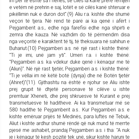
im për të është sa i nënës, së cilës ia kanë prerë fëmijën
e vetëm në prehrin e saj, lotët e së cilës kanë shteruar e
pikëllimin nuk e duron dot".(9) Aliu r.a. kishte dhe shumë
veçori të tjera. Në rend të parë ai ka qenë i afërt i
Pejgamberit a.s., edhe nga farefisi edhe nga shpirti e
zemra dhe kauza. Në vazhdim do të përmendim disa
nga veçoritë e karakterit të tij, të theksuara në sahihun e
Buhariut.(10) Pejgamberi a.s. në një rast i kishte thënë:
"Ti je imi, unë jam yti". Umeri r.a. i kishte thënë:
"Pejgamberi a.s. ka vdekur duke qenë i kënaqur me të
(Aliun)". Në një rast tjetër, Pejgamberi a.s. i kishte thënë:
"Ti je vëllai im në këtë botë (dynja) dhe në Botën tjetër
(Ahiret)"(11). Gjithashtu na është e njohur se Aliu ishte
prej grupit të dhjetë personave të cilëve u ishte
premtuar Xheneti, dhe prej shkruesve të Kuranit e prej
transmetuesve të haditheve. Ai ka transmetuar më se
580 hadithe të Pejgamberit a.s.. Kur Pejgamberi a.s. e
kishte emëruar prijës të Medinës, para luftës në Tebuk,
Aliut i kishte ardhur shumë rëndë që nuk mund të merrte
pjesë me ashabët, prandaj Pejgamberi a.s. i tha: "A nuk
je i kënaqur të kesh pozitë tek unë, sikur kishte haruni te