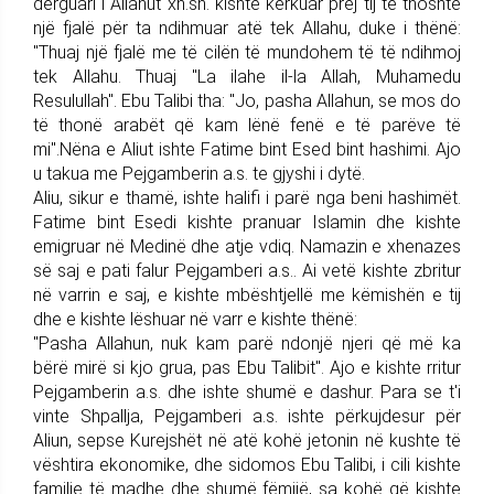
dërguari i Allahut xh.sh. kishte kërkuar prej tij të thoshte
një fjalë për ta ndihmuar atë tek Allahu, duke i thënë:
"Thuaj një fjalë me të cilën të mundohem të të ndihmoj
tek Allahu. Thuaj "La ilahe il-la Allah, Muhamedu
Resulullah". Ebu Talibi tha: "Jo, pasha Allahun, se mos do
të thonë arabët që kam lënë fenë e të parëve të
mi".Nëna e Aliut ishte Fatime bint Esed bint hashimi. Ajo
u takua me Pejgamberin a.s. te gjyshi i dytë.
Aliu, sikur e thamë, ishte halifi i parë nga beni hashimët.
Fatime bint Esedi kishte pranuar Islamin dhe kishte
emigruar në Medinë dhe atje vdiq. Namazin e xhenazes
së saj e pati falur Pejgamberi a.s.. Ai vetë kishte zbritur
në varrin e saj, e kishte mbështjellë me këmishën e tij
dhe e kishte lëshuar në varr e kishte thënë:
"Pasha Allahun, nuk kam parë ndonjë njeri që më ka
bërë mirë si kjo grua, pas Ebu Talibit". Ajo e kishte rritur
Pejgamberin a.s. dhe ishte shumë e dashur. Para se t'i
vinte Shpallja, Pejgamberi a.s. ishte përkujdesur për
Aliun, sepse Kurejshët në atë kohë jetonin në kushte të
vështira ekonomike, dhe sidomos Ebu Talibi, i cili kishte
familje të madhe dhe shumë fëmijë, sa kohë që kishte