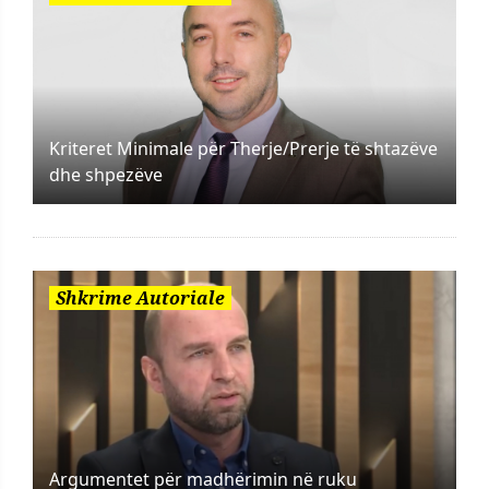
Kriteret Minimale për Therje/Prerje të shtazëve
dhe shpezëve
Shkrime Autoriale
Argumentet për madhërimin në ruku