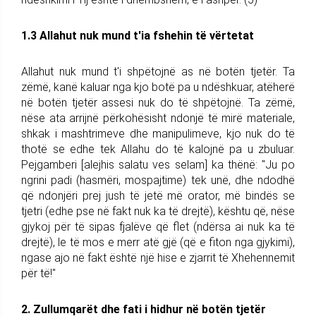
1.3 Allahut nuk mund t'ia fshehin të vërtetat
Allahut nuk mund t'i shpëtojnë as në botën tjetër. Ta
zëmë, kanë kaluar nga kjo botë pa u ndëshkuar, atëherë
në botën tjetër assesi nuk do të shpëtojnë. Ta zëmë,
nëse ata arrijnë përkohësisht ndonjë të mirë materiale,
shkak i mashtrimeve dhe manipulimeve, kjo nuk do të
thotë se edhe tek Allahu do të kalojnë pa u zbuluar.
Pejgamberi [alejhis salatu ves selam] ka thënë: "Ju po
ngrini padi (hasmëri, mospajtime) tek unë, dhe ndodhë
që ndonjëri prej jush të jetë më orator, më bindës se
tjetri (edhe pse në fakt nuk ka të drejtë), kështu që, nëse
gjykoj për të sipas fjalëve që flet (ndërsa ai nuk ka të
drejtë), le të mos e merr atë gjë (që e fiton nga gjykimi),
ngase ajo në fakt është një hise e zjarrit të Xhehennemit
për të!"
2. Zullumqarët dhe fati i hidhur në botën tjetër