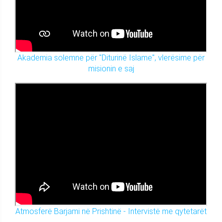
Akademia solemne për "Diturinë Islame", vlerësime për
misionin e saj
Atmosferë Barjami në Prishtinë - Intervistë me qytetarët