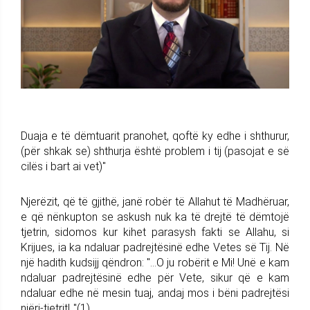
Duaja e të dëmtuarit pranohet, qoftë ky edhe i shthurur,
(për shkak se) shthurja është problem i tij (pasojat e së
cilës i bart ai vet)"
Njerëzit, që të gjithë, janë robër të Allahut të Madhëruar,
e që nënkupton se askush nuk ka të drejtë të dëmtojë
tjetrin, sidomos kur kihet parasysh fakti se Allahu, si
Krijues, ia ka ndaluar padrejtësinë edhe Vetes së Tij. Në
një hadith kudsijj qëndron: "…O ju robërit e Mi! Unë e kam
ndaluar padrejtësinë edhe për Vete, sikur që e kam
ndaluar edhe në mesin tuaj, andaj mos i bëni padrejtësi
njëri-tjetrit!.."(1)