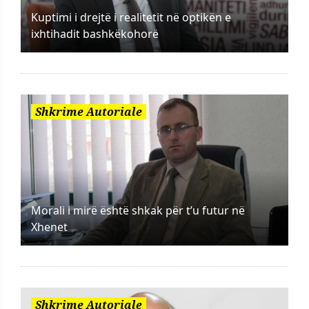
Kuptimi i drejtë i realitetit në optikën e
ixhtihadit bashkëkohorë
Shkrime Autoriale
Morali i mirë është shkak për t’u futur në
Xhenet
Shkrime Autoriale