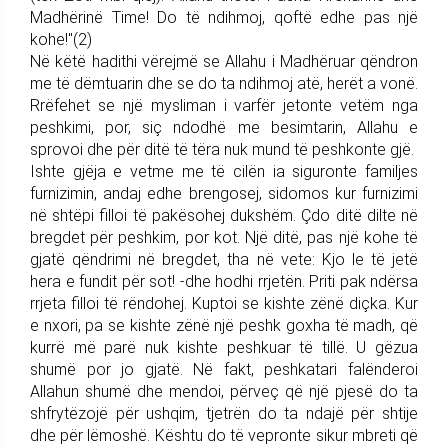
Madhërinë Time! Do të ndihmoj, qoftë edhe pas një
kohe!"(2)
Në këtë hadithi vërejmë se Allahu i Madhëruar qëndron
me të dëmtuarin dhe se do ta ndihmoj atë, herët a vonë.
Rrëfehet se një mysliman i varfër jetonte vetëm nga
peshkimi, por, siç ndodhë me besimtarin, Allahu e
sprovoi dhe për ditë të tëra nuk mund të peshkonte gjë.
Ishte gjëja e vetme me të cilën ia siguronte familjes
furnizimin, andaj edhe brengosej, sidomos kur furnizimi
në shtëpi filloi të pakësohej dukshëm. Çdo ditë dilte në
bregdet për peshkim, por kot. Një ditë, pas një kohe të
gjatë qëndrimi në bregdet, tha në vete: Kjo le të jetë
hera e fundit për sot! -dhe hodhi rrjetën. Priti pak ndërsa
rrjeta filloi të rëndohej. Kuptoi se kishte zënë diçka. Kur
e nxori, pa se kishte zënë një peshk goxha të madh, që
kurrë më parë nuk kishte peshkuar të tillë. U gëzua
shumë por jo gjatë. Në fakt, peshkatari falënderoi
Allahun shumë dhe mendoi, përveç që një pjesë do ta
shfrytëzojë për ushqim, tjetrën do ta ndajë për shtije
dhe për lëmoshë. Kështu do të vepronte sikur mbreti që