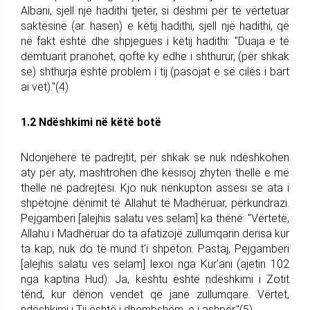
Albani, sjell një hadithi tjetër, si dëshmi për të vërtetuar
saktësinë (ar. hasen) e këtij hadithi, sjell një hadithi, që
në fakt është dhe shpjegues i këtij hadithi: "Duaja e të
dëmtuarit pranohet, qoftë ky edhe i shthurur, (për shkak
se) shthurja është problem i tij (pasojat e së cilës i bart
ai vet)."(4)
1.2 Ndëshkimi në këtë botë
Ndonjëherë të padrejtit, për shkak se nuk ndëshkohen
aty për aty, mashtrohen dhe kësisoj zhyten thellë e më
thellë në padrejtësi. Kjo nuk nënkupton assesi se ata i
shpëtojnë dënimit të Allahut të Madhëruar, përkundrazi.
Pejgamberi [alejhis salatu ves selam] ka thënë: "Vërtetë,
Allahu i Madhëruar do ta afatizojë zullumqarin derisa kur
ta kap, nuk do të mund t'i shpëton. Pastaj, Pejgamberi
[alejhis salatu ves selam] lexoi nga Kur'ani (ajetin 102
nga kaptina Hud): Ja, kështu është ndëshkimi i Zotit
tënd, kur dënon vendet që janë zullumqare. Vërtet,
ndëshkimi i Tij është i dhembshëm, e i ashpër."(5)