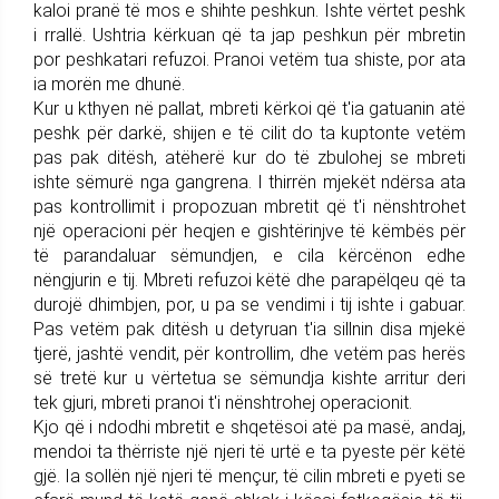
kaloi pranë të mos e shihte peshkun. Ishte vërtet peshk
i rrallë. Ushtria kërkuan që ta jap peshkun për mbretin
por peshkatari refuzoi. Pranoi vetëm tua shiste, por ata
ia morën me dhunë.
Kur u kthyen në pallat, mbreti kërkoi që t'ia gatuanin atë
peshk për darkë, shijen e të cilit do ta kuptonte vetëm
pas pak ditësh, atëherë kur do të zbulohej se mbreti
ishte sëmurë nga gangrena. I thirrën mjekët ndërsa ata
pas kontrollimit i propozuan mbretit që t'i nënshtrohet
një operacioni për heqjen e gishtërinjve të këmbës për
të parandaluar sëmundjen, e cila kërcënon edhe
nëngjurin e tij. Mbreti refuzoi këtë dhe parapëlqeu që ta
durojë dhimbjen, por, u pa se vendimi i tij ishte i gabuar.
Pas vetëm pak ditësh u detyruan t'ia sillnin disa mjekë
tjerë, jashtë vendit, për kontrollim, dhe vetëm pas herës
së tretë kur u vërtetua se sëmundja kishte arritur deri
tek gjuri, mbreti pranoi t'i nënshtrohej operacionit.
Kjo që i ndodhi mbretit e shqetësoi atë pa masë, andaj,
mendoi ta thërriste një njeri të urtë e ta pyeste për këtë
gjë. Ia sollën një njeri të mençur, të cilin mbreti e pyeti se