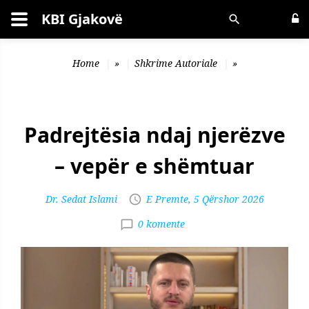
KBI Gjakovë
Kërko
Home
»
Shkrime Autoriale
»
Padrejtësia ndaj njerëzve
– vepër e shëmtuar
Dr. Sedat Islami
E Premte, 5 Qërshor 2026
0 komente