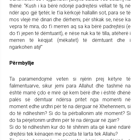
thënë: "Kush i ka bërë ndonjë padrejtësi vëllait të tij, në
ndër apo gjë tjetër, le t'ia kërkojë hallallin sot, para se të
mos vlejë më dinari dhe dërhemi, për shkak se, nëse ka
vepra të mira, do t'i merren aq sa ka bërë padrejtësi (e
do t'i jepen të dëmtuarit), e nëse nuk ka të tilla, atëherë i
merren të këqijat (mëkatet) të dëmtuarit dhe i
ngarkohen atij!"
Përmbyllje
Ta paramendojmë veten si njërin prej këtyre të
falimentuarve, sikur jemi para Allahut dhe tashmë na
është marrë çdo e mirë që kem bërë dhe i është dhënë
palës së dëmtuar ndërsa pritet nga momenti në
moment edhe urdhri për të na dërguar në Xhehennem, si
do të ndiheshim? Si do ta përballonim atë moment? Si
do ta përjetonim urdhrin për të na dërguar në zjarr?
Si do të ndiheshim kur do të shihnim ata që kanë ndarë
drejtësi tek kënaqen me pozita të larta tek Allahu?