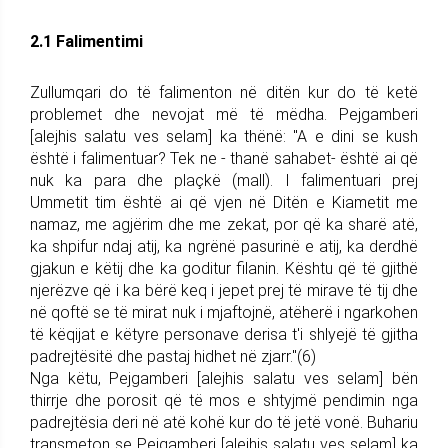
2.1 Falimentimi
Zullumqari do të falimenton në ditën kur do të ketë
problemet dhe nevojat më të mëdha. Pejgamberi
[alejhis salatu ves selam] ka thënë: "A e dini se kush
është i falimentuar? Tek ne - thanë sahabet- është ai që
nuk ka para dhe plaçkë (mall). I falimentuari prej
Ummetit tim është ai që vjen në Ditën e Kiametit me
namaz, me agjërim dhe me zekat, por që ka sharë atë,
ka shpifur ndaj atij, ka ngrënë pasurinë e atij, ka derdhë
gjakun e këtij dhe ka goditur filanin. Kështu që të gjithë
njerëzve që i ka bërë keq i jepet prej të mirave të tij dhe
në qoftë se të mirat nuk i mjaftojnë, atëherë i ngarkohen
të këqijat e këtyre personave derisa t'i shlyejë të gjitha
padrejtësitë dhe pastaj hidhet në zjarr."(6)
Nga këtu, Pejgamberi [alejhis salatu ves selam] bën
thirrje dhe porosit që të mos e shtyjmë pendimin nga
padrejtësia deri në atë kohë kur do të jetë vonë. Buhariu
transmeton se Pejgamberi [alejhis salatu ves selam] ka