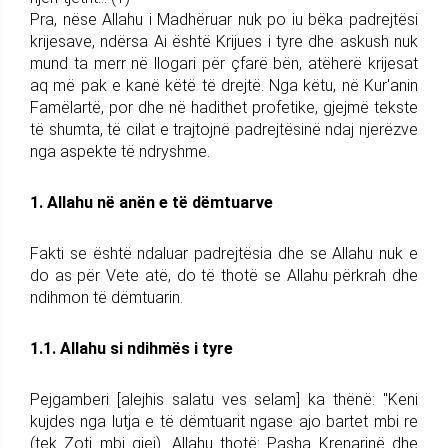
Pra, nëse Allahu i Madhëruar nuk po iu bëka padrejtësi
krijesave, ndërsa Ai është Krijues i tyre dhe askush nuk
mund ta merr në llogari për çfarë bën, atëherë krijesat
aq më pak e kanë këtë të drejtë. Nga këtu, në Kur'anin
Famëlartë, por dhe në hadithet profetike, gjejmë tekste
të shumta, të cilat e trajtojnë padrejtësinë ndaj njerëzve
nga aspekte të ndryshme.
1. Allahu në anën e të dëmtuarve
Fakti se është ndaluar padrejtësia dhe se Allahu nuk e
do as për Vete atë, do të thotë se Allahu përkrah dhe
ndihmon të dëmtuarin.
1.1. Allahu si ndihmës i tyre
Pejgamberi [alejhis salatu ves selam] ka thënë: "Keni
kujdes nga lutja e të dëmtuarit ngase ajo bartet mbi re
(tek Zoti mbi qiej). Allahu thotë: Pasha Krenarinë dhe