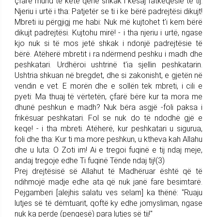
çfarë mund të ketë qenë shkak i kësaj fatkeqësie të tij.
Njeriu i urtë i tha: Patjetër se ti i ke bërë padrejtësi dikujt!
Mbreti iu përgjigj me habi: Nuk më kujtohet t'i kem bërë
dikujt padrejtësi. Kujtohu mirë! - i tha njeriu i urtë, ngase
kjo nuk si të mos jetë shkak i ndonjë padrejtësie të
bërë. Atëherë mbretit i ra ndërmend peshku i madh dhe
peshkatari. Urdhëroi ushtrinë t'ia sjellin peshkatarin.
Ushtria shkuan në bregdet, dhe si zakonisht, e gjetën në
vendin e vet. E morën dhe e sollën tek mbreti, i cili e
pyeti: Ma thuaj të vërtetën, çfarë bëre kur ta mora me
dhunë peshkun e madh? Nuk bëra asgjë -foli paksa i
frikësuar peshkatari. Fol se nuk do të ndodhë gjë e
keqe! - i tha mbreti. Atëherë, kur peshkatari u sigurua,
foli dhe tha: Kur ti ma more peshkun, u ktheva kah Allahu
dhe u luta: O Zoti im! Ai e tregoi fuqinë e tij ndaj meje,
andaj tregoje edhe Ti fuqinë Tënde ndaj tij!(3)
Prej drejtësisë së Allahut të Madhëruar është që të
ndihmojë madje edhe ata që nuk janë fare besimtarë.
Pejgamberi [alejhis salatu ves selam] ka thënë: "Ruaju
lutjes së të dëmtuarit, qoftë ky edhe jomysliman, ngase
nuk ka perde (pengesë) para lutjes së tij!"