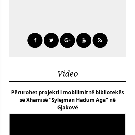
Video
Përurohet projekti i mobilimit të bibliotekës
së Xhamisë “Sylejman Hadum Aga” në
Gjakovë