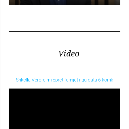
Video
Shkolla Verore mirëpret fëmijët nga data 6 korrik