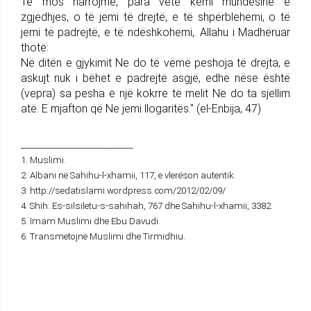
Të mos harrojmë, para vete kemi mundësinë e
zgjedhjes, o të jemi të drejtë, e të shpërblehemi, o të
jemi të padrejtë, e të ndëshkohemi,. Allahu i Madhëruar
thotë:
Në ditën e gjykimit Ne do të vëmë peshoja të drejta, e
askujt nuk i bëhet e padrejtë asgjë, edhe nëse është
(vepra) sa pesha e një kokrre të melit Ne do ta sjellim
atë. E mjafton që Ne jemi llogaritës." (el-Enbija, 47)
___________________________
1. Muslimi.
2. Albani në Sahihu-l-xhamii, 117, e vlerëson autentik.
3. http://sedatislami.wordpress.com/2012/02/09/
4. Shih: Es-silsiletu-s-sahihah, 767 dhe Sahihu-l-xhamii, 3382.
5. Imam Muslimi dhe Ebu Davudi.
6. Transmetojnë Muslimi dhe Tirmidhiu.