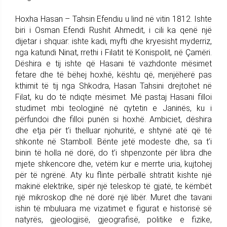
Hoxha Hasan – Tahsin Efendiu u lind në vitin 1812. Ishte
biri i Osman Efendi Rushit Ahmedit, i cili ka qenë një
dijetar i shquar: ishte kadi, myfti dhe kryesisht myderriz,
nga katundi Ninat, rrethi i Filatit të Konispolit, në Çamëri.
Dëshira e tij ishte që Hasani të vazhdonte mësimet
fetare dhe të bëhej hoxhë, kështu që, menjëherë pas
kthimit të tij nga Shkodra, Hasan Tahsini drejtohet në
Filat, ku do të ndiqte mësimet. Më pastaj Hasani filloi
studimet mbi teologjinë në qytetin e Janinës, ku i
përfundoi dhe filloi punën si hoxhë. Ambiciet, dëshira
dhe etja për t’i thelluar njohuritë, e shtynë atë që të
shkonte në Stamboll. Bënte jetë modeste dhe, sa t’i
binin të holla në dorë, do t’i shpenzonte për libra dhe
mjete shkencore dhe, vetëm kur e merrte uria, kujtohej
për të ngrënë. Aty ku flinte përballë shtratit kishte një
makinë elektrike, sipër një teleskop të gjatë, te këmbët
një mikroskop dhe në dorë një libër. Muret dhe tavani
ishin të mbuluara me vizatimet e figurat e historisë së
natyrës, gjeologjisë, gjeografisë, politike e fizike,