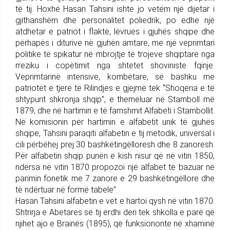
të tij. Hoxhë Hasan Tahsini ishte jo vetëm një dijetar i
gjithanshëm dhe personalitet poliedrik, po edhe një
atdhetar e patriot i flaktë, lëvrues i gjuhës shqipe dhe
përhapës i diturive në gjuhën amtare, me një veprimtari
politike të spikatur në mbrojtje të trojeve shqiptare nga
rreziku i copëtimit nga shtetet shoviniste fqinje.
Veprimtarinë intensive, kombëtare, së bashku me
patriotët e tjerë të Rilindjes e gjejmë tek “Shoqëria e të
shtypurit shkronja shqip”, e themeluar në Stamboll më
1879, dhe në hartimin e të famshmit Alfabeti i Stambollit.
Në komisionin për hartimin e alfabetit unik të gjuhës
shqipe, Tahsini paraqiti alfabetin e tij metodik, universal i
cili përbëhej prej 30 bashkëtingëlloresh dhe 8 zanoresh.
Për alfabetin shqip punën e kish nisur që në vitin 1850,
ndërsa në vitin 1870 propozoi një alfabet të bazuar në
parimin fonetik me 7 zanore e 29 bashkëtingëllore dhe
të ndërtuar në formë tabele”.
Hasan Tahsini alfabetin e vet e hartoi qysh në vitin 1870.
Shtrirja e Abetares së tij erdhi deri tek shkolla e parë që
njihet ajo e Brainës (1895), që funksiononte në xhaminë