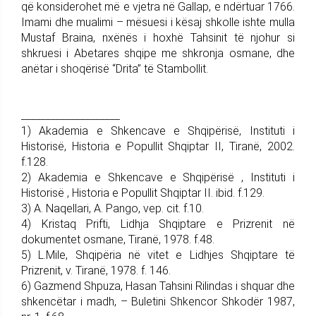
që konsiderohet më e vjetra në Gallap, e ndërtuar 1766.
Imami dhe mualimi – mësuesi i kësaj shkolle ishte mulla
Mustaf Braina, nxënës i hoxhë Tahsinit të njohur si
shkruesi i Abetares shqipe me shkronja osmane, dhe
anëtar i shoqërisë “Drita” të Stambollit.
____________________
1) Akademia e Shkencave e Shqipërisë, Instituti i
Historisë, Historia e Popullit Shqiptar II, Tiranë, 2002.
f.128.
2) Akademia e Shkencave e Shqipërisë , Instituti i
Historisë , Historia e Popullit Shqiptar II. ibid. f.129.
3) A. Naqellari, A. Pango, vep. cit. f.10.
4) Kristaq Prifti, Lidhja Shqiptare e Prizrenit në
dokumentet osmane, Tiranë, 1978. f.48.
5) L.Mile, Shqipëria në vitet e Lidhjes Shqiptare të
Prizrenit, v. Tiranë, 1978. f. 146.
6) Gazmend Shpuza, Hasan Tahsini Rilindas i shquar dhe
shkencëtar i madh, – Buletini Shkencor Shkodër 1987,