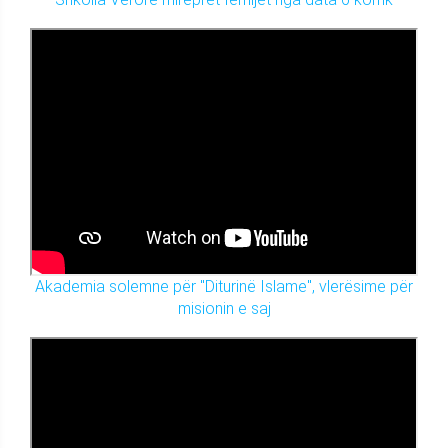
Akademia solemne për "Diturinë Islame", vlerësime për
misionin e saj