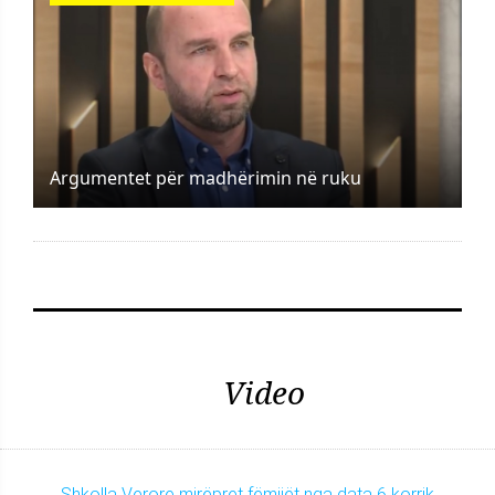
Argumentet për madhërimin në ruku
Video
Shkolla Verore mirëpret fëmijët nga data 6 korrik