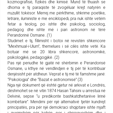
kozmografisë, fizikës dhe kimisë. Mund të thuash se
dhoma e tij paraqiste të zvogëluar krejt natyrën e
rruzullit tokësor. Merrej me përkthime, shkrime poetike,
letrare, iluministe e me enciklopedi, pra nuk ishte vetëm
fetar a teolog, po ishte dhe psikolog, sociolog,
pedagog dhe ishte më i pari astronom në tërë
Perandorinë Osmane…(1)
Studimet e tij, fillimisht i botoi në revistën shkencore
“Mexhmual-i-Ulum”, themelues i së cilës ishte vetë. Ka
botuar më se 20 libra shkencorë, astronomikë,
psikologjikë, pedagogjikë…(2)
Pas një periudhe të gjatë në shërbimin e Perandorisë
Osmane, u kthye në vendlindjen e tij për të kontribuar
denjësisht për atdheun. Veprat e tij më të famshme janë:
“Psikologjia” dhe “Bazat e astronomisë”.(3)
Nga një dokument që është gjetur në arkivat e Londrës,
dëshmohet se në vitin 1874 Hasan Tahsini u arrestua në
Delvinë, sepse “u predikonte bashkatdhetarëve lirinë
kombëtare”. Mendimi për një alternativë tjetër kundrejt
principatës, pra për një demokraci shqiptare ishte mjaft
i guximshëm për kohën, por i shpjegueshëm dhe i