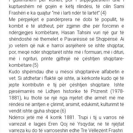
kuptueshëm në gojën e këtij rilindësi, të cilin Sami
Frashëri e ka quajtur “më i larti ndër të lartët”.(4)
Me përpjekjet e pandërprera në dobi të popullit, të
kombit e të atdheut, për zgjimin dhe për forcimin e
ndërgjegjes kombëtare, Hasan Tahsini vuri një gur të
shëndoshë në themelet e Pavarësisë së Shqipërisë. Ai
jo vetëm që nuk e harroi asnjëherë se ishte shqiptar,
por, meqë ndër shqiptarët ishte më i formuari, më i dituri,
më i ngrituri, printe gjithnjë në çështjen shqiptare-
kombëtare.(5)
Kudo shpërndau dhe u mësoi shqiptarëve alfabetin e
vet. Si atdhetar i flaktë që ishte, ai kërkonte kudo që të
jepte kontributin e tij për çështjen shqiptare. Ishte
pjesëmarrës në Lidhjen historike të Prizrenit (1978-
1881), ku thotë se një nga mjetet dhe armët më me
rëndësi në arritjen e çlirimit, arsimit, edukimit, kulturimit të
vendit ishte gjuha shqipe.(6)
Ndërroi jetë më 4 korrik 1881. Trupi i tij u varros në
varrezat e lagjes Eren Qoj në Ysqydar, në të njëjtat
varreza ku do të varroseshin edhe Tre Vëllezërit Frashri.