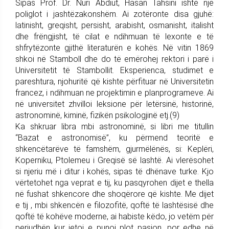
Sipas Prof. Dr. Nuri Abdiut, Hasan Tahsini ishte një
poliglot i jashtëzakonshëm. Ai zotëronte disa gjuhë:
latinisht, greqisht, persisht, arabisht, osmanisht, italisht
dhe frëngjisht, të cilat e ndihmuan të lexonte e të
shfrytëzonte gjithë literaturën e kohës. Në vitin 1869
shkoi në Stamboll dhe do të emërohej rektori i parë i
Universitetit të Stambollit. Eksperienca, studimet e
pareshtura, njohuritë që kishte përfituar në Universitetin
francez, i ndihmuan ne projektimin e planprogrameve. Ai
në universitet zhvilloi leksione për letërsinë, historinë,
astronominë, kiminë, fizikën psikologjinë etj.(9)
Ka shkruar libra mbi astronominë, si libri me titullin
“Bazat e astronomisë”, ku përmend teoritë e
shkencëtarëve të famshëm, gjurmëlënës, si: Keplëri,
Koperniku, Ptolemeu i Greqisë së lashtë. Ai vlerësohet
si njeriu më i ditur i kohës, sipas të dhënave turke. Kjo
vërtetohet nga veprat e tij, ku pasqyrohen dijet e thella
në fushat shkencore dhe shoqërore që kishte. Me dijet
e tij , mbi shkencën e filozofitë, qoftë të lashtësisë dhe
qoftë të kohëve moderne, ai habiste këdo, jo vetëm për
periudhën kur jetoi e punoi plot pasion, por edhe në