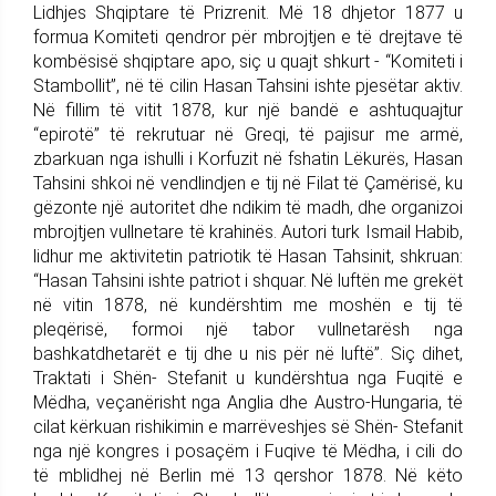
Lidhjes Shqiptare të Prizrenit. Më 18 dhjetor 1877 u
formua Komiteti qendror për mbrojtjen e të drejtave të
kombësisë shqiptare apo, siç u quajt shkurt - “Komiteti i
Stambollit”, në të cilin Hasan Tahsini ishte pjesëtar aktiv.
Në fillim të vitit 1878, kur një bandë e ashtuquajtur
“epirotë” të rekrutuar në Greqi, të pajisur me armë,
zbarkuan nga ishulli i Korfuzit në fshatin Lëkurës, Hasan
Tahsini shkoi në vendlindjen e tij në Filat të Çamërisë, ku
gëzonte një autoritet dhe ndikim të madh, dhe organizoi
mbrojtjen vullnetare të krahinës. Autori turk Ismail Habib,
lidhur me aktivitetin patriotik të Hasan Tahsinit, shkruan:
“Hasan Tahsini ishte patriot i shquar. Në luftën me grekët
në vitin 1878, në kundërshtim me moshën e tij të
pleqërisë, formoi një tabor vullnetarësh nga
bashkatdhetarët e tij dhe u nis për në luftë”. Siç dihet,
Traktati i Shën- Stefanit u kundërshtua nga Fuqitë e
Mëdha, veçanërisht nga Anglia dhe Austro-Hungaria, të
cilat kërkuan rishikimin e marrëveshjes së Shën- Stefanit
nga një kongres i posaçëm i Fuqive të Mëdha, i cili do
të mblidhej në Berlin më 13 qershor 1878. Në këto