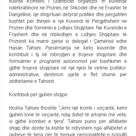
kushte Komiteti i Stambollit organizoi tri kuvende
ndërkrahinore në Prizren, në Shkodër dhe në Frashër të
Dangëllisë, që shqyrtuan detyrat politike dhe përgatitën
kushtet për thirrjen e një Kuvendi të Përgjithshëm në
Prizren dhe formimin e Lidhjes Shqiptare. Në Kuvendin e
Frashërit dhe në mbledhjen e Lidhjes Shqiptare të
Prizrenit ka marrë pjesë si delegat i Çamërisë edhe
Hasan Tahsini. Pjesëmarrja në këto kuvende dhe
kontributi i tij në mbrojtjen e trojeve shqiptare dhe
formulimin e programit autonomist për bashkimin e
gjithë trojeve shqiptare në një njësi të vetme politiko-
administrative, dëshmon qartë e flet shumë për
atdhetarinë e Tahsinit.
Kontributi për gjuhën shqipe
Hoxha Tahsini thoshte “Jemi një komb i veçantë, kemi
gjuhën tonë të veçantë, ndaj duhet të jetojmë më vete,
si gjithë kombet e tjera”. Tahsini punoi për alfabetin
shqip dhe donte ta kishte të ndryshëm nga alfabetet e
gjuhëve të tjera, për të treguar personalitetin e popullit