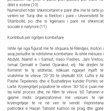
ditët e sotme.(10)
Numërohet ndër shkencëtarët e parë dhe më të lartë jo
vetëm në Turqi dhe si Rektori i parë i Universitetit të
Stambollit, po dhe si ligjëruesi i parë në shkencat
sociale e natyrore.(11)
Kontributi për ngritjen kombëtare
Ishte një nga figurat më të shquara të Rilindjes, motori i
asaj periudhe të ndritshme kombëtare. Ai ishte mësues i
Abdylit, Naimit e i Samiut, Vaso Pashës, Jani Vretos,
Ismail Qemalit e Daniel Oparakut, etj.. Në drejtim të
formimit të tij atdhetar, ndikuan ngjarjet mjaft të
vrullshme të viteve ‘20-’30 të shekullit XIX. Lufta e Ali
Pashë Tepelenës dhe e Bushatlinjve kundër Portës së
Lartë. Kryengritjet popullore të viteve ’30-’50 e çuan më
tej këtë proces dhe, në fillim të viteve ’60 Tahsinin e
gjejmë midis organizatorëve më veprues të një
kryengritjeje të re në veri të vendit. Veprimtaria
patriotike e Hasan Tahsinit kulmon në prag dhe gjatë