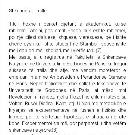
Shkencëtar i rrallë
Titulli hoxhë i përket dijetarit a akademikut, kurse
mbiemri Tahsini, pas emrit Hasan, nuk është mbiemër,
po një cilësi dalluese, shquese, vlerësuese, që i ishte
dhënë qysh kur ishte student në Stamboll, sepse ishte
më i dalluari, më i shquari, më i vlerësuari…(7)
Më pastaj ai u regjistrua në Fakultetin e Shkencave
Natyrore, në Universitetin e Sorbonës në Paris, ku tregoi
suksese të rralla dhe atje, me vendim mbretëror, e
emëruan Imam në Ambasadën e Perandorisë Osmane
në Paris. Nëpër bibliotekat dhe sallat e leksioneve të
Universitetit të Sorbonës në Paris, ai mësoi mbi
Revolucionin Francez, njohu filozofinë e iluministëve, si:
Volteri, Rusoi, Didëroi, Kanti, etj.. U njoh me metodikën e
kryerjes së eksperimenteve në fushën e fizikës dhe
kimisë, për të vërtetuar hipotezat e shtruara në atë
kohë. Eksperimentoi shumë, por përparësi u dha vetëm
shkencave natyrore.(8)