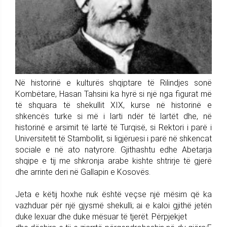
Në historinë e kulturës shqiptare të Rilindjes sonë
Kombëtare, Hasan Tahsini ka hyrë si një nga figurat më
të shquara të shekullit XIX, kurse në historinë e
shkencës turke si më i larti ndër të lartët dhe, në
historinë e arsimit të lartë të Turqisë, si Rektori i parë i
Universitetit të Stambollit, si ligjëruesi i parë në shkencat
sociale e në ato natyrore. Gjithashtu edhe Abetarja
shqipe e tij me shkronja arabe kishte shtrirje të gjerë
dhe arrinte deri në Gallapin e Kosovës.
Jeta e këtij hoxhe nuk është veçse një mësim që ka
vazhduar për një gjysmë shekulli; ai e kaloi gjithë jetën
duke lexuar dhe duke mësuar të tjerët. Përpjekjet