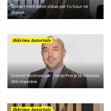
Morali i mirë është shkak për t’u futur në
Xhenet
Shkrime Autoriale
Kriteret Minimale për Therje/Prerje të shtazëve
dhe shpezëve
Shkrime Autoriale