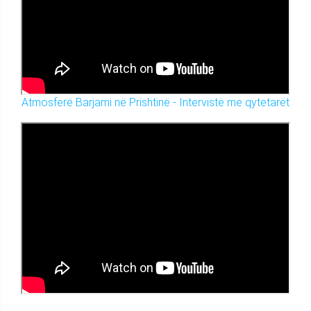
Atmosferë Barjami në Prishtinë - Intervistë me qytetarët