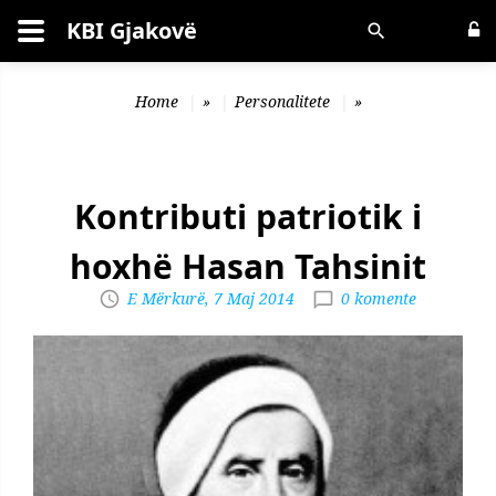
KBI Gjakovë
Kërko
Home
»
Personalitete
»
Kontributi patriotik i
hoxhë Hasan Tahsinit
E Mërkurë, 7 Maj 2014
0 komente