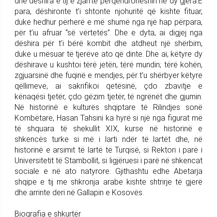
dhe dëshira e tij e zjarrtë përqendroheshin në dy gjëra:E
para, dëshironte t’i shtonte njohuritë që kishte fituar,
duke hedhur përherë e më shumë nga një hap përpara,
për t’iu afruar “së vërtetës”. Dhe e dyta, ai digjej nga
dëshira për t’i bërë kombit dhe atdheut një shërbim,
duke u mësuar të tjerëve ato që dinte. Dhe ai, këtyre dy
dëshirave u kushtoi tërë jetën, tërë mundin; tërë kohën,
zgjuarsinë dhe fuqinë e mendjes, për t’u shërbyer këtyre
qëllimeve, ai sakrifikoi qetësinë, çdo zbavitje e
kënaqësi tjetër, çdo gëzim tjetër, të ngrënët dhe gjumin.
Në historinë e kulturës shqiptare të Rilindjes sonë
Kombëtare, Hasan Tahsini ka hyrë si një nga figurat më
të shquara të shekullit XIX, kurse në historinë e
shkencës turke si më i larti ndër të lartët dhe, në
historinë e arsimit të lartë të Turqisë, si Rektori i parë i
Universitetit të Stambollit, si ligjëruesi i parë në shkencat
sociale e në ato natyrore. Gjithashtu edhe Abetarja
shqipe e tij me shkronja arabe kishte shtrirje të gjerë
dhe arrinte deri në Gallapin e Kosovës.
Biografia e shkurtër