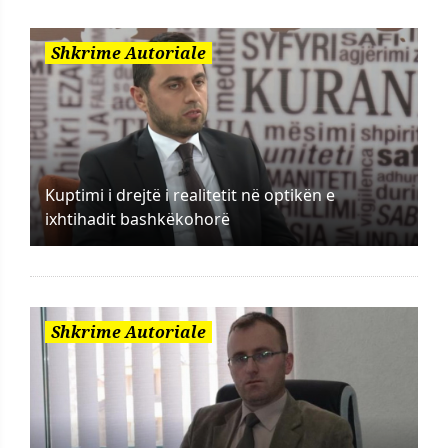
Shkrime Autoriale
Kuptimi i drejtë i realitetit në optikën e
ixhtihadit bashkëkohorë
Shkrime Autoriale