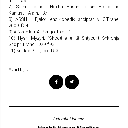
nr. 1. f.68.
7) Sami Frashëri, Hoxha Hasan Tahsin Efendi në
Kamusul- Alam, f.87.
8) ASSH – Fjalori enciklopedik shqiptar, v. 3,Tiranë,
2009. f.54.
9) A.Naqellari, A. Pango, Ibid. f.1.
10) Hysni Myzyri, “Shoqëria e të Shtypurit Shkronja
Shqip” Tiranë 1979 f.93.
11) Kristaq Prifti, Ibid f.53
Avni Hajrizi
Artikulli i kaluar
Hoxhë Hasan Moglica