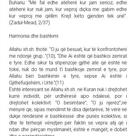
Buhariu: “Më fal edhe atëherë kur jam serioz, edhe
atëherë kur nuk jam, kur veproj diçka me gabim edhe
kur veproj me qëllim. Krejt këto gjenden tek unë”.
(Zadul-Mead, 2/37).
Harmonia dhe bashkimi
Allahu xh.sh. thotë: “O ju që besuat, kur të konfrontoheni
me ndonjë grup…”(10), “Dhe Ai është që bashkoi zemrat
e tyre. Edhe sikur ta shpenzoje gjithë atë që është në
tokë, nuk do të mund t’i bashkoje zemrat e tyre, por
Allahu bëri bashkimin e tyre, sepse Ai është i
Gjithëfuqishëm, i Urtë.”(11)
Është interesant se Allahu xh.sh. në Kuran nuk i drejtohet
kurrë individit, për urdhëresë apo ndalesë, por i
drejtohet kolektivit: “O besimtarë”, “O ju njerëz”,në
mënyrë që, sipas mendimit të disa dijetarëve, të vërë në
dukje rëndësinë e bashkësisë dhe punës kolektive, si
dhe të tërheqë vërejtjen për faktin se vepra atij që i
ndan dhe përçan myslimanët, është e mangët, e dobët