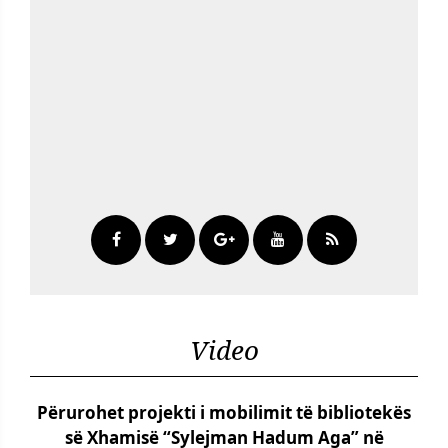
Video
Përurohet projekti i mobilimit të bibliotekës
së Xhamisë “Sylejman Hadum Aga” në