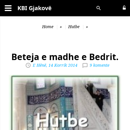
KBI Gjakovë
Kërko
Home
»
Hutbe
»
Beteja e madhe e Bedrit.
E Hënë, 14 Korrik 2014
9 komente