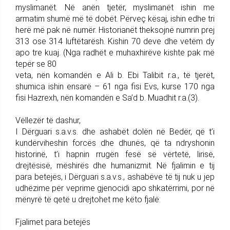
myslimanët. Në anën tjetër, myslimanët ishin me
armatim shumë më të dobët. Përveç kësaj, ishin edhe tri
herë më pak në numër. Historianët theksojnë numrin prej
313 ose 314 luftëtarësh. Kishin 70 deve dhe vetëm dy
apo tre kuaj. (Nga radhët e muhaxhirëve kishte pak më
tepër se 80
veta, nën komandën e Ali b. Ebi Talibit r.a., të tjerët,
shumica ishin ensarë – 61 nga fisi Evs, kurse 170 nga
fisi Hazrexh, nën komandën e Sa’d b. Muadhit r.a.(3).
Vëllezër të dashur,
I Dërguari s.a.v.s. dhe ashabët dolën në Bedër, që t’i
kundërviheshin forcës dhe dhunës, që ta ndryshonin
historinë, t’i hapnin rrugën fesë së vërtetë, lirisë,
drejtësisë, mëshirës dhe humanizmit. Në fjalimin e tij
para betejës, i Dërguari s.a.v.s., ashabëve të tij nuk u jep
udhëzime për veprime gjenocidi apo shkatërrimi, por në
mënyrë të qetë u drejtohet me këto fjalë:
Fjalimet para betejës