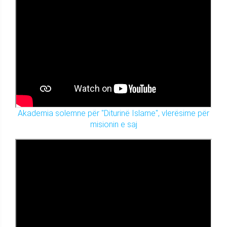
Akademia solemne për "Diturinë Islame", vlerësime për
misionin e saj