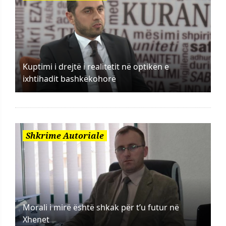
Kuptimi i drejtë i realitetit në optikën e
ixhtihadit bashkëkohorë
Shkrime Autoriale
Morali i mirë është shkak për t’u futur në
Xhenet