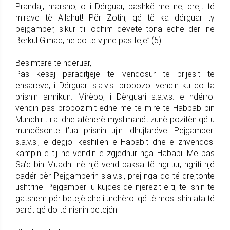
Prandaj, marsho, o i Dërguar, bashkë me ne, drejt të
mirave të Allahut! Për Zotin, që të ka dërguar ty
pejgamber, sikur t’i lodhim devetë tona edhe deri në
Berkul Gimad, ne do të vijmë pas teje”.(5)
Besimtarë të nderuar,
Pas kësaj paraqitjeje të vendosur të prijësit të
ensarëve, i Dërguari s.a.v.s. propozoi vendin ku do ta
prisnin armikun. Mirëpo, i Dërguari s.a.v.s. e ndërroi
vendin pas propozimit edhe më të mirë të Habbab bin
Mundhirit r.a. dhe atëherë myslimanët zunë pozitën që u
mundësonte t’ua prisnin ujin idhujtarëve. Pejgamberi
s.a.v.s., e dëgjoi këshillën e Hababit dhe e zhvendosi
kampin e tij në vendin e zgjedhur nga Hababi. Më pas
Sa’d bin Muadhi në një vend paksa të ngritur, ngriti një
çadër për Pejgamberin s.a.v.s., prej nga do të drejtonte
ushtrinë. Pejgamberi u kujdes që njerëzit e tij të ishin të
gatshëm për betejë dhe i urdhëroi që të mos ishin ata të
parët që do të nisnin betejën.