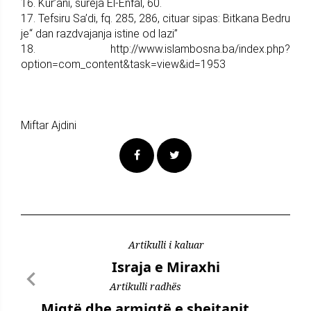
16. Kur’ani, sureja El-Enfal, 60.
17. Tefsiru Sa’di, fq. 285, 286, cituar sipas: Bitkana Bedru
je“ dan razdvajanja istine od lazi”
18. http://www.islambosna.ba/index.php?
option=com_content&task=view&id=1953
Miftar Ajdini
Artikulli i kaluar
Israja e Miraxhi
Artikulli radhës
Miqtë dhe armiqtë e shejtanit