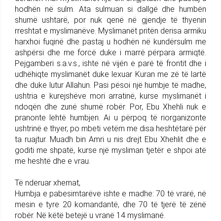
hodhën në sulm. Ata sulmuan si dallgë dhe humbën
shumë ushtarë, por nuk qenë në gjendje të thyenin
rreshtat e myslimanëve. Myslimanët pritën derisa armiku
harxhoi fuqinë dhe pastaj u hodhën në kundërsulm me
ashpërsi dhe me forcë duke i marrë përpara armiqtë.
Pejgamberi s.a.v.s., ishte në vijën e parë të frontit dhe i
udhëhiqte myslimanët duke lexuar Kuran me zë të lartë
dhe duke lutur Allahun. Pasi pësoi një humbje të madhe,
ushtria e kurejshëve mori arratinë, kurse myslimanët i
ndoqën dhe zunë shumë robër. Por, Ebu Xhehli nuk e
pranonte lehtë humbjen. Ai u përpoq të riorganizonte
ushtrinë e thyer, po mbeti vetëm me disa heshtëtarë për
ta ruajtur. Muadh bin Amri u nis drejt Ebu Xhehlit dhe e
goditi me shpatë, kurse një mysliman tjetër e shpoi atë
me heshtë dhe e vrau.
Të nderuar xhemat,
Humbja e pabesimtarëve ishte e madhe: 70 të vrarë, në
mesin e tyre 20 komandantë, dhe 70 të tjerë të zënë
robër. Në këtë betejë u vranë 14 myslimanë.