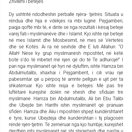
Zhvillimi i betejës
Dy ushtritë ndodheshin përballë njëra- tjetrës. Situata u
rëndua dhe hija e vdekjes ra mbi luginë. Pejgamberi,
paqja qoftë mbi të, e dinte se nga rezultati i kësaj beteje
varej fati i myslimanëve dhe i Islamit. Kjo ishte një betejë
në mes Islamit dhe Mosbesimit, në mes së Vërtetës
dhe së Kotës. Ai ra në sexhde dhe E luti Allahun: “O
Allah! Nëse ky grup myslimanësh mposhtet, në këtë
botë s’do të mbetet më njeri që do të Të adhurojë!” I
pari nga myslimanët që hyri në dyluftim, ishte Hamza bin
Abdulmutalibi, xhaxhai i Pejgamberit, i cili vrau një
pabesimtar që u përpoq të arrinte pellgun e ujit për ta
shkatërruar. Kjo ishte nisja e betejës. Më pas tre
luftëtarë kurejshë dolën në shesh dhe sfiduan tre
myslimanë. Hamza bin Abdulmutalibi, Ali bin Ebu Talibi
dhe Ubejde bin Harithi ishin myslimanët që pranuan
sfidën. Hamza dhe Aliu i mposhtën shpejt kundërshtarët
e tyre, kurse Ubejdeja dhe kundërshtari i tij plagosën
rëndë njëri-tjetrin. Të zemëruar nga kjo humbje, kurejshët
derdhën mbi myslimanët një shi shigjetash dhe pastaj u