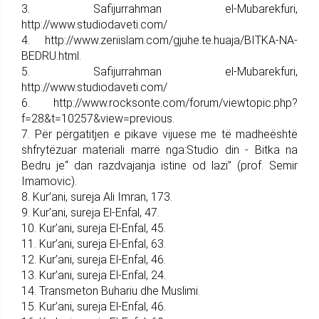
3. Safijurrahman el-Mubarekfuri,
http://www.studiodaveti.com/
4. http://www.zeriislam.com/gjuhe.te.huaja/BITKA-NA-
BEDRU.html.
5. Safijurrahman el-Mubarekfuri,
http://www.studiodaveti.com/
6. http://www.rocksonte.com/forum/viewtopic.php?
f=28&t=10257&view=previous.
7. Për përgatitjen e pikave vijuese me të madheështë
shfrytëzuar materiali marrë nga:Studio din - Bitka na
Bedru je“ dan razdvajanja istine od lazi” (prof. Semir
Imamovic).
8. Kur’ani, sureja Ali Imran, 173.
9. Kur’ani, sureja El-Enfal, 47.
10. Kur’ani, sureja El-Enfal, 45.
11. Kur’ani, sureja El-Enfal, 63.
12. Kur’ani, sureja El-Enfal, 46.
13. Kur’ani, sureja El-Enfal, 24.
14. Transmeton Buhariu dhe Muslimi.
15. Kur’ani, sureja El-Enfal, 46.