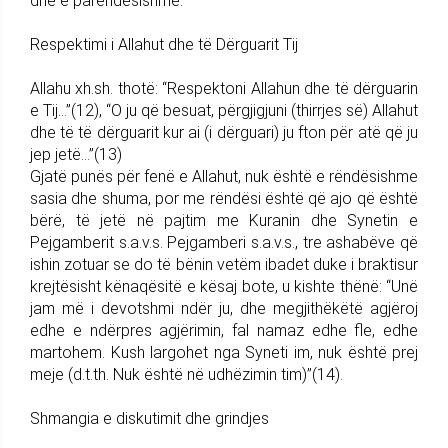
dhe e parëndësishme.
Respektimi i Allahut dhe të Dërguarit Tij
Allahu xh.sh. thotë: “Respektoni Allahun dhe të dërguarin
e Tij…”(12), “O ju që besuat, përgjigjuni (thirrjes së) Allahut
dhe të të dërguarit kur ai (i dërguari) ju fton për atë që ju
jep jetë…”(13)
Gjatë punës për fenë e Allahut, nuk është e rëndësishme
sasia dhe shuma, por me rëndësi është që ajo që është
bërë, të jetë në pajtim me Kuranin dhe Synetin e
Pejgamberit s.a.v.s. Pejgamberi s.a.v.s., tre ashabëve që
ishin zotuar se do të bënin vetëm ibadet duke i braktisur
krejtësisht kënaqësitë e kësaj bote, u kishte thënë: “Unë
jam më i devotshmi ndër ju, dhe megjithëkëtë agjëroj
edhe e ndërpres agjërimin, fal namaz edhe fle, edhe
martohem. Kush largohet nga Syneti im, nuk është prej
meje (d.t.th. Nuk është në udhëzimin tim)”(14).
Shmangia e diskutimit dhe grindjes