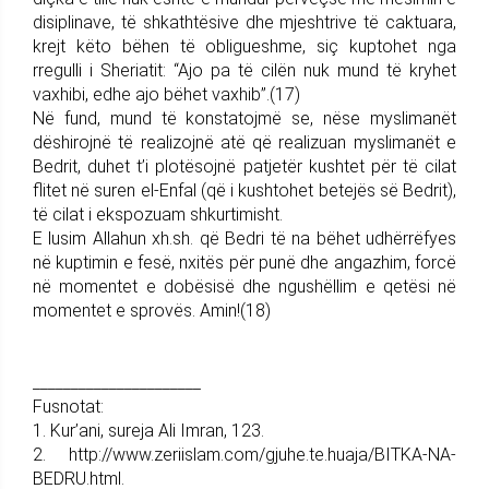
disiplinave, të shkathtësive dhe mjeshtrive të caktuara,
krejt këto bëhen të obligueshme, siç kuptohet nga
rregulli i Sheriatit: “Ajo pa të cilën nuk mund të kryhet
vaxhibi, edhe ajo bëhet vaxhib”.(17)
Në fund, mund të konstatojmë se, nëse myslimanët
dëshirojnë të realizojnë atë që realizuan myslimanët e
Bedrit, duhet t’i plotësojnë patjetër kushtet për të cilat
flitet në suren el-Enfal (që i kushtohet betejës së Bedrit),
të cilat i ekspozuam shkurtimisht.
E lusim Allahun xh.sh. që Bedri të na bëhet udhërrëfyes
në kuptimin e fesë, nxitës për punë dhe angazhim, forcë
në momentet e dobësisë dhe ngushëllim e qetësi në
momentet e sprovës. Amin!(18)
______________________
Fusnotat:
1. Kur’ani, sureja Ali Imran, 123.
2. http://www.zeriislam.com/gjuhe.te.huaja/BITKA-NA-
BEDRU.html.