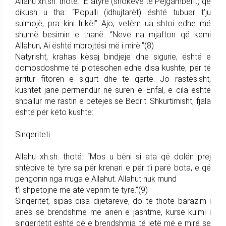
Allahu xh.sh. thotë: “E atyre (shokëve të Pejgamberit) që
dikush u tha: “Populli (idhujtarët) është tubuar t’ju
sulmojë, pra kini frikë!” Ajo, vetëm ua shtoi edhe më
shumë besimin e thanë: “Neve na mjafton që kemi
Allahun, Ai është mbrojtësi më i mirë!”(8)
Natyrisht, krahas kësaj bindjeje dhe sigurie, është e
domosdoshme të plotësohen edhe disa kushte, për të
arritur fitoren e sigurt dhe të qartë. Jo rastësisht,
kushtet janë përmendur në suren el-Enfal, e cila është
shpallur me rastin e betejës së Bedrit. Shkurtimisht, fjala
është për këto kushte:
Sinqeriteti
Allahu xh.sh. thotë: “Mos u bëni si ata që dolën prej
shtëpive të tyre sa për krenari e për t’i parë bota, e që
pengonin nga rruga e Allahut. Allahut nuk mund
t’i shpëtojnë me atë veprim të tyre.”(9)
Sinqeritet, sipas disa dijetarëve, do të thotë barazim i
anës së brendshme me anën e jashtme, kurse kulmi i
sinqeritetit është që e brendshmja të jetë më e mirë se