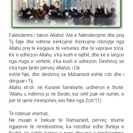
Falënderimi i takon Allahut. Atë e falënderojmë dhe prej
Tij falje dhe ndihmë kërkojmë. Kërkojmë mbrojtje nga
Allahu prej të këqijave të vetvetes dhe të veprave tona.
Kë e udhëzon Allahu, s’ka kush e lajthit, dhe kë e largon
nga rruga e vërtetë, s’ka kush e udhëzon. Dëshmoj se
s’ka hyjni tjetër përveç Allahut, i Cili
është Një, dhe dëshmoj se Muhamedi është rob dhe i
dërguar i Tij.
Allahu xh.sh. në Kuranin famëlartë, urdhëron e thotë:
“Allahu u ndihmoi ju në Bedër, kur ishit pak në numër, e
për të qenë mirënjohës, kini frikë nga Zoti.”(1)
Të nderuar xhemat,
Në muajin e bekuar të Ramazanit, përveç shumë
ngjarjeve të rëndësishme, ka ndodhur edhe Beteja e