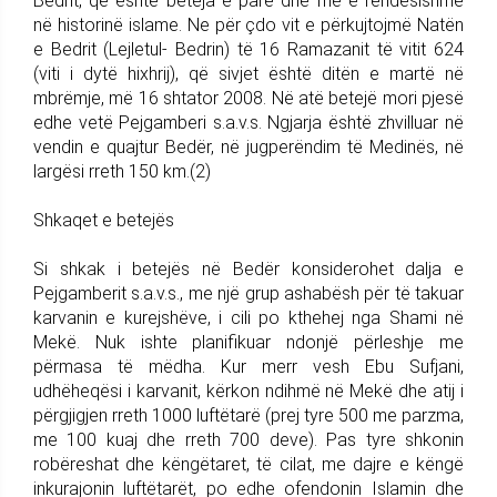
Bedrit, që është beteja e parë dhe më e rëndësishme
në historinë islame. Ne për çdo vit e përkujtojmë Natën
e Bedrit (Lejletul- Bedrin) të 16 Ramazanit të vitit 624
(viti i dytë hixhrij), që sivjet është ditën e martë në
mbrëmje, më 16 shtator 2008. Në atë betejë mori pjesë
edhe vetë Pejgamberi s.a.v.s. Ngjarja është zhvilluar në
vendin e quajtur Bedër, në jugperëndim të Medinës, në
largësi rreth 150 km.(2)
Shkaqet e betejës
Si shkak i betejës në Bedër konsiderohet dalja e
Pejgamberit s.a.v.s., me një grup ashabësh për të takuar
karvanin e kurejshëve, i cili po kthehej nga Shami në
Mekë. Nuk ishte planifikuar ndonjë përleshje me
përmasa të mëdha. Kur merr vesh Ebu Sufjani,
udhëheqësi i karvanit, kërkon ndihmë në Mekë dhe atij i
përgjigjen rreth 1000 luftëtarë (prej tyre 500 me parzma,
me 100 kuaj dhe rreth 700 deve). Pas tyre shkonin
robëreshat dhe këngëtaret, të cilat, me dajre e këngë
inkurajonin luftëtarët, po edhe ofendonin Islamin dhe