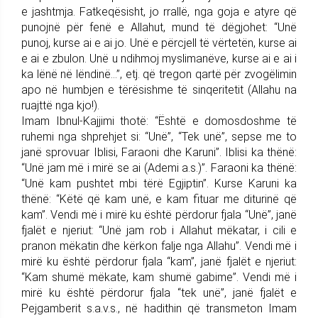
e jashtmja. Fatkeqësisht, jo rrallë, nga goja e atyre që
punojnë për fenë e Allahut, mund të dëgjohet: “Unë
punoj, kurse ai e ai jo. Unë e përcjell të vërtetën, kurse ai
e ai e zbulon. Unë u ndihmoj myslimanëve, kurse ai e ai i
ka lënë në lëndinë…”, etj. që tregon qartë për zvogëlimin
apo në humbjen e tërësishme të sinqeritetit (Allahu na
ruajttë nga kjo!).
Imam Ibnul-Kajjimi thotë: “Është e domosdoshme të
ruhemi nga shprehjet si: “Unë”, “Tek unë”, sepse me to
janë sprovuar Iblisi, Faraoni dhe Karuni”. Iblisi ka thënë:
“Unë jam më i mirë se ai (Ademi a.s.)”. Faraoni ka thënë:
“Unë kam pushtet mbi tërë Egjiptin”. Kurse Karuni ka
thënë: “Këtë që kam unë, e kam fituar me diturinë që
kam”. Vendi më i mirë ku është përdorur fjala “Unë”, janë
fjalët e njeriut: “Unë jam rob i Allahut mëkatar, i cili e
pranon mëkatin dhe kërkon falje nga Allahu”. Vendi më i
mirë ku është përdorur fjala “kam”, janë fjalët e njeriut:
“Kam shumë mëkate, kam shumë gabime”. Vendi më i
mirë ku është përdorur fjala “tek unë”, janë fjalët e
Pejgamberit s.a.v.s., në hadithin që transmeton Imam