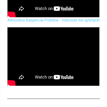
Atmosferë Barjami në Prishtinë - Intervistë me qytetarët