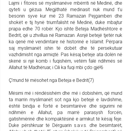
Lajmi i fitores së myslimanëve mbërriti në Medinë, dhe
qyteti u gëzua. Megjithatë medinasit nuk mund t’u
besonin syve kur më 23 Ramazan Pejgamberi dhe
shokët e tij hynë triumfalisht në Medinë, duke mbajtur
prapa edhe 70 robër. Kjo ishte Beteja Madhështore e
Bedrit, që u zhvillua në Ramazan. Asnjë betejë tjetër nuk
ka qenë më vendimtare në historinë e Islamit. Përpara
saj myslimanët ishin të dobët dhe të persekutuar
vazhdimisht nga armiqtë. Pas kësaj beteje ata dolën në
skenë si një komb i fuqishëm, vetëm falë ndihmës së
Allahut të Madhëruar, i Cili ka fuqi mbi çdo gjë!6
Ç’mund të mësohet nga Beteja e Bedrit(7)
Mësimi më i rëndësishëm dhe më i dobishëm, që mund
ta marrin myslimanët sot nga kjo betejë e lavdishme,
është bindja e fortë e besimtarëve dhe sigurimi në
ndihmën e Allahut, pa marrë parasysh forcën,
gatishmërinë dhe kompaktësinë e armikut të kësaj feje.
Duke përshkruar të Dërguarin s.a.v.s. dhe besimtarët,