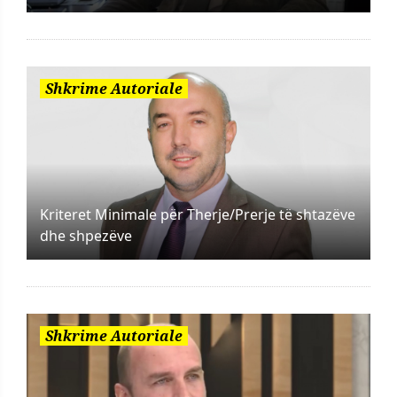
Shkrime Autoriale
Kriteret Minimale për Therje/Prerje të shtazëve
dhe shpezëve
Shkrime Autoriale