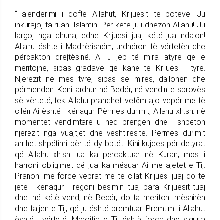
“Falënderimi i qoftë Allahut, Krijuesit të botëve. Ju
inkurajoj ta ruani Islamin! Për këtë ju udhëzon Allahu! Ju
largoj nga dhuna, edhe Krijuesi juaj këtë jua ndalon!
Allahu është i Madhërishëm, urdhëron të vërtetën dhe
përcakton drejtësinë. Ai u jep të mira atyre që e
meritojnë, sipas gradave që kanë te Krijuesi i tyre.
Njerëzit në mes tyre, sipas së mirës, dallohen dhe
përmenden. Keni ardhur në Bedër, në vendin e sprovës
së vërtetë, tek Allahu pranohet vetëm ajo vepër me të
cilën Ai është i kënaqur. Përmes durimit, Allahu xh.sh. në
momentet vendimtare u heq brengën dhe i shpëton
njerëzit nga vuajtjet dhe vështirësitë. Përmes durimit
arrihet shpëtimi për të dy botët. Kini kujdes për detyrat
që Allahu xh.sh. ua ka përcaktuar në Kuran, mos i
harroni obligimet që jua ka mësuar Ai me ajetet e Tij.
Pranoni me forcë veprat me të cilat Krijuesi juaj do të
jetë i kënaqur. Tregoni besimin tuaj para Krijuesit tuaj
dhe, në këtë vend, në Bedër, do ta meritoni mëshirën
dhe faljen e Tij, që ju është premtuar. Premtimi i Allahut
është i vërtetë. Mbrojtja e Tij është forca dhe siguria