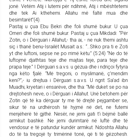
jonë. Vetëm Atij i lutemi për ndihmë, Atij i mbështetemi
dhe tek Ai kthehemi. Allahu më faltë mua dhe
besimtarët”(4).
Pastaj u çua Ebu Bekri dhe foli shumë bukur. U çua
Omeri dhe foli shumë bukur. Pastaj u çua Mikdadi: “Për
Zotin, o i Dërguari i Allahut,- tha ai, - ne nuk themi ashtu
siç i thanë benu-Israilët Musait a.s.: “…Shko pra ti e Zoti
yt dhe luftoni, sepse ne po rrimë këtu.” (5:24) “Ne do të
luftojmë djathtas teje dhe majtas teje, para teje dhe
prapa teje.” I Dërguari s.a.v.s. u gëzua dhe i ndriçoi fytyra
nga këto fjalë. “Më tregoni, o myslimanë, ç’mendim
keni?”,- iu drejtua i Dërguari s.a.v.s. U ngrit Sa’ad ibn
Muadhi, kryetari i ensarëve, dhe tha: “Më duket se po na
drejtohesh neve, o i Dërguari i Allahut. Unë betohem për
Zotin që të ka dërguar ty me të drejtë pejgamber se,
sikur të na urdhërosh të hyjmë në det, ne futemi
menjëherë të gjithë. Nesër, ne jemi gati t’i bëjmë ballë
armikut bashkë. Ne jemi durimtarë në luftë dhe të
vendosur e të patundur kundër armikut. Ndoshta Allahu
do të ta tregojë ty trimërinë tonë, që ti të gëzohesh.