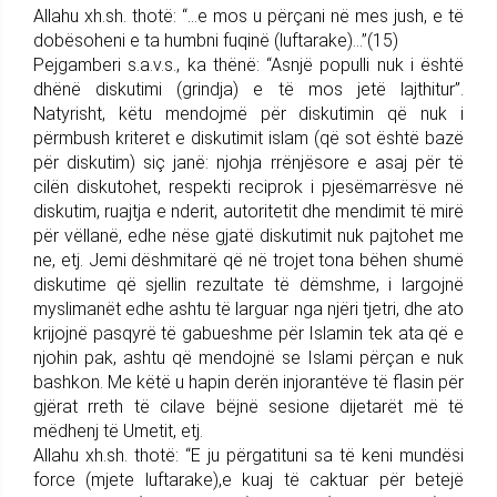
Allahu xh.sh. thotë: “…e mos u përçani në mes jush, e të
dobësoheni e ta humbni fuqinë (luftarake)…”(15)
Pejgamberi s.a.v.s., ka thënë: “Asnjë populli nuk i është
dhënë diskutimi (grindja) e të mos jetë lajthitur”.
Natyrisht, këtu mendojmë për diskutimin që nuk i
përmbush kriteret e diskutimit islam (që sot është bazë
për diskutim) siç janë: njohja rrënjësore e asaj për të
cilën diskutohet, respekti reciprok i pjesëmarrësve në
diskutim, ruajtja e nderit, autoritetit dhe mendimit të mirë
për vëllanë, edhe nëse gjatë diskutimit nuk pajtohet me
ne, etj. Jemi dëshmitarë që në trojet tona bëhen shumë
diskutime që sjellin rezultate të dëmshme, i largojnë
myslimanët edhe ashtu të larguar nga njëri tjetri, dhe ato
krijojnë pasqyrë të gabueshme për Islamin tek ata që e
njohin pak, ashtu që mendojnë se Islami përçan e nuk
bashkon. Me këtë u hapin derën injorantëve të flasin për
gjërat rreth të cilave bëjnë sesione dijetarët më të
mëdhenj të Umetit, etj.
Allahu xh.sh. thotë: “E ju përgatituni sa të keni mundësi
force (mjete luftarake),e kuaj të caktuar për betejë