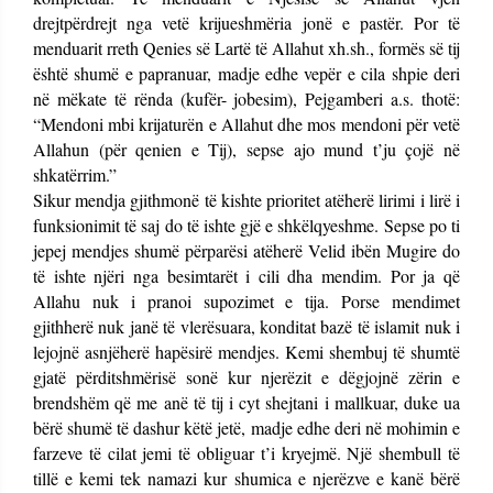
drejtpërdrejt nga vetë krijueshmëria jonë e pastër. Por të
menduarit rreth Qenies së Lartë të Allahut xh.sh., formës së tij
është shumë e papranuar, madje edhe vepër e cila shpie deri
në mëkate të rënda (kufër- jobesim), Pejgamberi a.s. thotë:
“Mendoni mbi krijaturën e Allahut dhe mos mendoni për vetë
Allahun (për qenien e Tij), sepse ajo mund t’ju çojë në
shkatërrim.”
Sikur mendja gjithmonë të kishte prioritet atëherë lirimi i lirë i
funksionimit të saj do të ishte gjë e shkëlqyeshme. Sepse po ti
jepej mendjes shumë përparësi atëherë Velid ibën Mugire do
të ishte njëri nga besimtarët i cili dha mendim. Por ja që
Allahu nuk i pranoi supozimet e tija. Porse mendimet
gjithherë nuk janë të vlerësuara, konditat bazë të islamit nuk i
lejojnë asnjëherë hapësirë mendjes. Kemi shembuj të shumtë
gjatë përditshmërisë sonë kur njerëzit e dëgjojnë zërin e
brendshëm që me anë të tij i cyt shejtani i mallkuar, duke ua
bërë shumë të dashur këtë jetë, madje edhe deri në mohimin e
farzeve të cilat jemi të obliguar t’i kryejmë. Një shembull të
tillë e kemi tek namazi kur shumica e njerëzve e kanë bërë