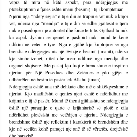
vepra të mira në këtë aspekt, para ndërgjegjes me
plotëkuptimin e fjalës është imani (besimi) i tij i kompletuar.
Njeriu nga “ndërgjegjja” e tij e din se trupin e vet nuk e krijoi
vet, ndërsa nga “mendja” e tij e din se edhe gjallesat e tjera
nuk e posedojnë një autoritet dhe forcë të tillë. Gjithashtu nuk
ka aspak dyshim se qeniet e pashpirt nuk mund të kenë
ndikim në veten e tyre. Nga e gjithë kjo kuptojmë se nga
brendia e ndërgjegjes nis një lëvizje e besimit (imanit), ndërsa
kjo simbolizohet, rritet dhe merr ndihmë nga mendja dhe
organet shqisore. Më pastaj kjo fuqi e brendshme e inspiron
njeriun për Një Posedues dhe Zotërues e çdo gjëje, e
udhërrëfen në besim të pastër tek Allahu (iman).
Ndërgjegjja është ana më delikate dhe më e shkëlqyeshme e
njeriut. Kjo madhështi e qenies njeri është e ndërlidhur me
krijimin e tij të pastër. Mund të themi gjithashtu se ndërgjegjja
është një paraqitje e qartë e krijimtarisë së plotë e cila
ndërlidhet plotësisht me vetëdijen e njeriut. Ndërgjegjja e
brendshme është një reflektim i karakterit të brendshëm dhe
kjo në secilën kohë paraqet një anë të së vërtetës, drejtësisë
dhe barazisë.