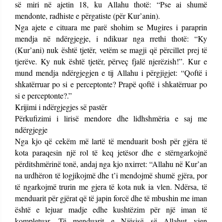
së miri në ajetin 18, ku Allahu thotë: “Pse ai shumë
mendonte, radhiste e përgatiste (për Kur’anin).
Nga ajete e cituara me parë shohim se Mugires i paraprin
mendja në ndërgjegje, i ndikuar nga rrethi thotë: “Ky
(Kur’ani) nuk është tjetër, vetëm se magji që përcillet prej të
tjerëve. Ky nuk është tjetër, përveç fjalë njerëzish!”. Kur e
mund mendja ndërgjegjen e tij Allahu i përgjigjet: “Qoftë i
shkatërruar po si e perceptonte? Prapë qoftë i shkatërruar po
si e perceptonte?.”
Krijimi i ndërgjegjes së pastër
Përkufizimi i lirisë mendore dhe lidhshmëria e saj me
ndërgjegje
Nga kjo që cekëm më lartë të menduarit bosh për gjëra të
kota paraqesin një rol të keq jetësor dhe e stërngarkojnë
përditshmërinë tonë, andaj nga kjo nxirret: “Allahu në Kur’an
na urdhëron të logjikojmë dhe t’i mendojmë shumë gjëra, por
të ngarkojmë trurin me gjera të kota nuk ia vlen. Ndërsa, të
menduarit për gjërat që të japin forcë dhe të mbushin me iman
është e lejuar madje edhe kushtëzim për një iman të
kompletuar. Të menduarit e Njësisë së Allahut vjen