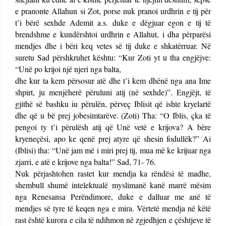
e pranonte Allahun si Zot, porse nuk pranoi urdhrin e tij për
t’i bërë sexhde Ademit a.s. duke e dëgjuar egon e tij të
brendshme e kundërshtoi urdhrin e Allahut, i dha përparësi
mendjes dhe i bëri keq vetes së tij duke e shkatërruar. Në
suretu Sad përshkruhet kështu: “Kur Zoti yt u tha engjëjve:
“Unë po krijoi një njeri nga balta,
dhe kur ta kem përsosur atë dhe t’i kem dhënë nga ana Ime
shpirt, ju menjëherë përuluni atij (në sexhde)”. Engjëjt, të
gjithë së bashku iu përulën, përveç Iblisit që ishte kryelartë
dhe që u bë prej jobesimtarëve. (Zoti) Tha: “O Iblis, çka të
pengoi ty t’i përulësh atij që Unë vetë e krijova? A bëre
kryeneçësi, apo ke qenë prej atyre që shesin fodullëk?” Ai
(Iblisi) tha: “Unë jam më i miri prej tij, mua më ke krijuar nga
zjarri, e atë e krijove nga balta!” Sad, 71- 76.
Nuk përjashtohen rastet kur mendja ka rëndësi të madhe,
shembull shumë intelektualë myslimanë kanë marrë mësim
nga Renesansa Perëndimore, duke e dalluar me anë të
mendjes së tyre të keqen nga e mira. Vërtetë mendja në këtë
rast është kurora e cila të ndihmon në zgjedhjen e çështjeve të