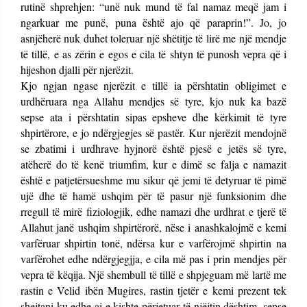
rutinë shprehjen: “unë nuk mund të fal namaz meqë jam i
ngarkuar me punë, puna është ajo që paraprin!”. Jo, jo
asnjëherë nuk duhet toleruar një shëtitje të lirë me një mendje
të tillë, e as zërin e egos e cila të shtyn të punosh vepra që i
hijeshon djalli për njerëzit.
Kjo ngjan ngase njerëzit e tillë ia përshtatin obligimet e
urdhëruara nga Allahu mendjes së tyre, kjo nuk ka bazë
sepse ata i përshtatin sipas epsheve dhe kërkimit të tyre
shpirtërore, e jo ndërgjegjes së pastër. Kur njerëzit mendojnë
se zbatimi i urdhrave hyjnorë është pjesë e jetës së tyre,
atëherë do të kenë triumfim, kur e dimë se falja e namazit
është e patjetërsueshme mu sikur që jemi të detyruar të pimë
ujë dhe të hamë ushqim për të pasur një funksionim dhe
rregull të mirë fiziologjik, edhe namazi dhe urdhrat e tjerë të
Allahut janë ushqim shpirtërorë, nëse i anashkalojmë e kemi
varfëruar shpirtin tonë, ndërsa kur e varfërojmë shpirtin na
varfërohet edhe ndërgjegjja, e cila më pas i prin mendjes për
vepra të këqija. Një shembull të tillë e shpjeguam më lartë me
rastin e Velid ibën Mugires, rastin tjetër e kemi prezent tek
shejtani ku edhe ai e kishte përjetuar të njëjtin dështim, sepse