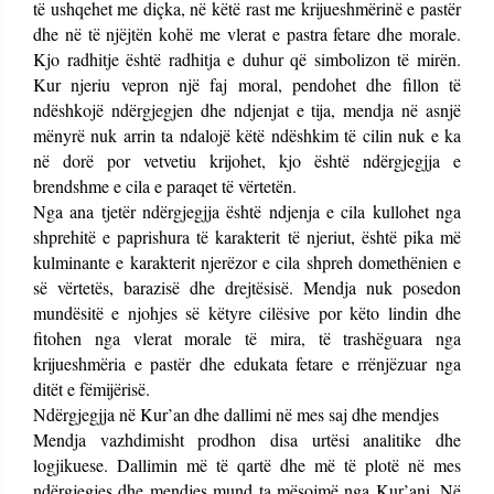
të ushqehet me diçka, në këtë rast me krijueshmërinë e pastër
dhe në të njëjtën kohë me vlerat e pastra fetare dhe morale.
Kjo radhitje është radhitja e duhur që simbolizon të mirën.
Kur njeriu vepron një faj moral, pendohet dhe fillon të
ndëshkojë ndërgjegjen dhe ndjenjat e tija, mendja në asnjë
mënyrë nuk arrin ta ndalojë këtë ndëshkim të cilin nuk e ka
në dorë por vetvetiu krijohet, kjo është ndërgjegjja e
brendshme e cila e paraqet të vërtetën.
Nga ana tjetër ndërgjegjja është ndjenja e cila kullohet nga
shprehitë e paprishura të karakterit të njeriut, është pika më
kulminante e karakterit njerëzor e cila shpreh domethënien e
së vërtetës, barazisë dhe drejtësisë. Mendja nuk posedon
mundësitë e njohjes së këtyre cilësive por këto lindin dhe
fitohen nga vlerat morale të mira, të trashëguara nga
krijueshmëria e pastër dhe edukata fetare e rrënjëzuar nga
ditët e fëmijërisë.
Ndërgjegjja në Kur’an dhe dallimi në mes saj dhe mendjes
Mendja vazhdimisht prodhon disa urtësi analitike dhe
logjikuese. Dallimin më të qartë dhe më të plotë në mes
ndërgjegjes dhe mendjes mund ta mësojmë nga Kur’ani. Në