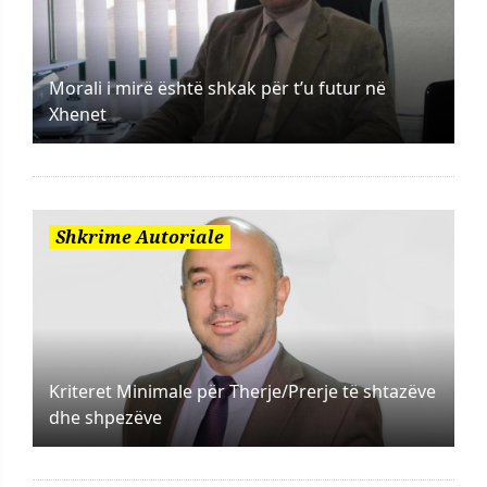
Morali i mirë është shkak për t’u futur në
Xhenet
Shkrime Autoriale
Kriteret Minimale për Therje/Prerje të shtazëve
dhe shpezëve