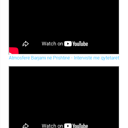
Atmosferë Barjami në Prishtinë - Intervistë me qytetarët