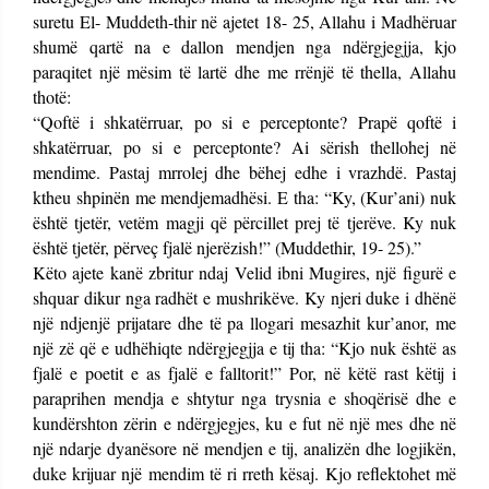
suretu El- Muddeth-thir në ajetet 18- 25, Allahu i Madhëruar
shumë qartë na e dallon mendjen nga ndërgjegjja, kjo
paraqitet një mësim të lartë dhe me rrënjë të thella, Allahu
thotë:
“Qoftë i shkatërruar, po si e perceptonte? Prapë qoftë i
shkatërruar, po si e perceptonte? Ai sërish thellohej në
mendime. Pastaj mrrolej dhe bëhej edhe i vrazhdë. Pastaj
ktheu shpinën me mendjemadhësi. E tha: “Ky, (Kur’ani) nuk
është tjetër, vetëm magji që përcillet prej të tjerëve. Ky nuk
është tjetër, përveç fjalë njerëzish!” (Muddethir, 19- 25).”
Këto ajete kanë zbritur ndaj Velid ibni Mugires, një figurë e
shquar dikur nga radhët e mushrikëve. Ky njeri duke i dhënë
një ndjenjë prijatare dhe të pa llogari mesazhit kur’anor, me
një zë që e udhëhiqte ndërgjegjja e tij tha: “Kjo nuk është as
fjalë e poetit e as fjalë e falltorit!” Por, në këtë rast këtij i
paraprihen mendja e shtytur nga trysnia e shoqërisë dhe e
kundërshton zërin e ndërgjegjes, ku e fut në një mes dhe në
një ndarje dyanësore në mendjen e tij, analizën dhe logjikën,
duke krijuar një mendim të ri rreth kësaj. Kjo reflektohet më