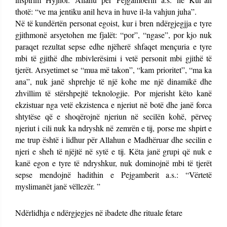
thotë: “ve ma jentiku anil heva in huve il-la vahjun juha”.
Në të kundërtën personat egoist, kur i bren ndërgjegjja e tyre
gjithmonë arsyetohen me fjalët: “por”, “ngase”, por kjo nuk
paraqet rezultat sepse edhe njëherë shfaqet mençuria e tyre
mbi të gjithë dhe mbivlerësimi i vetë personit mbi gjithë të
tjerët. Arsyetimet se “mua më takon”, “kam prioritet”, “ma ka
ana”, nuk janë shprehje të një kohe me një dinamikë dhe
zhvillim të stërshpejtë teknologjie. Por mjerisht këto kanë
ekzistuar nga vetë ekzistenca e njeriut në botë dhe janë forca
shtytëse që e shoqërojnë njeriun në secilën kohë, përveç
njeriut i cili nuk ka ndryshk në zemrën e tij, porse me shpirt e
me trup është i lidhur për Allahun e Madhëruar dhe secilin e
njeri e sheh të njëjtë në sytë e tij. Këta janë grupi që nuk e
kanë egon e tyre të ndryshkur, nuk dominojnë mbi të tjerët
sepse mendojnë hadithin e Pejgamberit a.s.: “Vërtetë
myslimanët janë vëllezër. ”
Ndërlidhja e ndërgjegjes në ibadete dhe rituale fetare