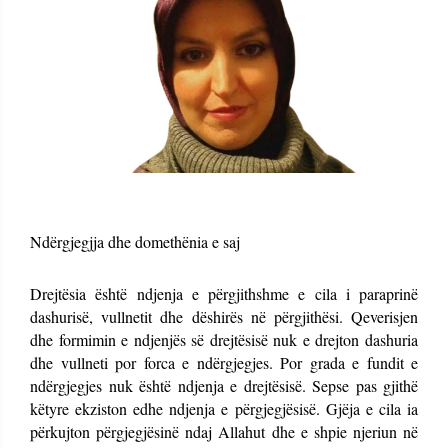
Ndërgjegjja dhe domethënia e saj
Drejtësia është ndjenja e përgjithshme e cila i paraprinë
dashurisë, vullnetit dhe dëshirës në përgjithësi. Qeverisjen
dhe formimin e ndjenjës së drejtësisë nuk e drejton dashuria
dhe vullneti por forca e ndërgjegjes. Por grada e fundit e
ndërgjegjes nuk është ndjenja e drejtësisë. Sepse pas gjithë
këtyre ekziston edhe ndjenja e përgjegjësisë. Gjëja e cila ia
përkujton përgjegjësinë ndaj Allahut dhe e shpie njeriun në