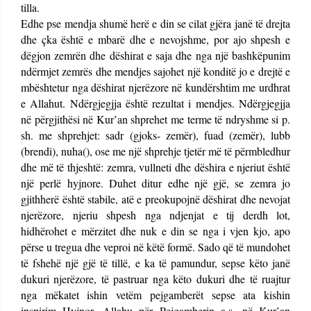
tilla.
Edhe pse mendja shumë herë e din se cilat gjëra janë të drejta
dhe çka është e mbarë dhe e nevojshme, por ajo shpesh e
dëgjon zemrën dhe dëshirat e saja dhe nga një bashkëpunim
ndërmjet zemrës dhe mendjes sajohet një konditë jo e drejtë e
mbështetur nga dëshirat njerëzore në kundërshtim me urdhrat
e Allahut. Ndërgjegjja është rezultat i mendjes. Ndërgjegjja
në përgjithësi në Kur’an shprehet me terme të ndryshme si p.
sh. me shprehjet: sadr (gjoks- zemër), fuad (zemër), lubb
(brendi), nuha(), ose me një shprehje tjetër më të përmbledhur
dhe më të thjeshtë: zemra, vullneti dhe dëshira e njeriut është
një perlë hyjnore. Duhet ditur edhe një gjë, se zemra jo
gjithherë është stabile, atë e preokupojnë dëshirat dhe nevojat
njerëzore, njeriu shpesh nga ndjenjat e tij derdh lot,
hidhërohet e mërzitet dhe nuk e din se nga i vjen kjo, apo
përse u tregua dhe veproi në këtë formë. Sado që të mundohet
të fshehë një gjë të tillë, e ka të pamundur, sepse këto janë
dukuri njerëzore, të pastruar nga këto dukuri dhe të ruajtur
nga mëkatet ishin vetëm pejgamberët sepse ata kishin
inspirim Hyjnor. Allahu për Pejgamberin a.s. në Kur’an