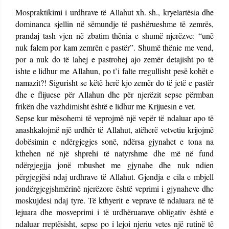
Mospraktikimi i urdhrave të Allahut xh. sh., kryelartësia dhe
dominanca sjellin në sëmundje të pashërueshme të zemrës,
prandaj tash vjen në zbatim thënia e shumë njerëzve: “unë
nuk falem por kam zemrën e pastër”. Shumë thënie me vend,
por a nuk do të lahej e pastrohej ajo zemër detajisht po të
ishte e lidhur me Allahun, po t’i falte rregullisht pesë kohët e
namazit?! Sigurisht se këtë herë kjo zemër do të jetë e pastër
dhe e flijuese për Allahun dhe për njerëzit sepse përmban
frikën dhe vazhdimisht është e lidhur me Krijuesin e vet.
Sepse kur mësohemi të veprojmë një vepër të ndaluar apo të
anashkalojmë një urdhër të Allahut, atëherë vetvetiu krijojmë
dobësimin e ndërgjegjes sonë, ndërsa gjynahet e tona na
kthehen në një shprehi të natyrshme dhe më në fund
ndërgjegjja jonë mbushet me gjynahe dhe nuk ndien
përgjegjësi ndaj urdhrave të Allahut. Gjendja e cila e mbjell
jondërgjegjshmërinë njerëzore është veprimi i gjynaheve dhe
moskujdesi ndaj tyre. Të kthyerit e veprave të ndaluara në të
lejuara dhe mosveprimi i të urdhëruarave obligativ është e
ndaluar rreptësisht, sepse po i lejoi njeriu vetes një rutinë të