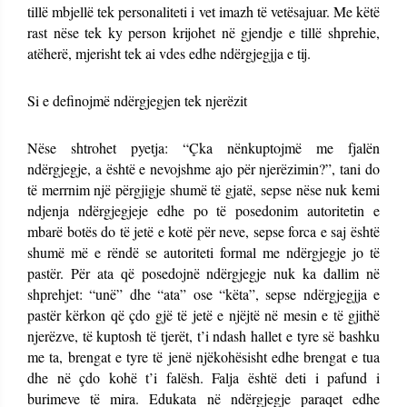
tillë mbjellë tek personaliteti i vet imazh të vetësajuar. Me këtë
rast nëse tek ky person krijohet në gjendje e tillë shprehie,
atëherë, mjerisht tek ai vdes edhe ndërgjegjja e tij.
Si e definojmë ndërgjegjen tek njerëzit
Nëse shtrohet pyetja: “Çka nënkuptojmë me fjalën
ndërgjegje, a është e nevojshme ajo për njerëzimin?”, tani do
të merrnim një përgjigje shumë të gjatë, sepse nëse nuk kemi
ndjenja ndërgjegjeje edhe po të posedonim autoritetin e
mbarë botës do të jetë e kotë për neve, sepse forca e saj është
shumë më e rëndë se autoriteti formal me ndërgjegje jo të
pastër. Për ata që posedojnë ndërgjegje nuk ka dallim në
shprehjet: “unë” dhe “ata” ose “këta”, sepse ndërgjegjja e
pastër kërkon që çdo gjë të jetë e njëjtë në mesin e të gjithë
njerëzve, të kuptosh të tjerët, t’i ndash hallet e tyre së bashku
me ta, brengat e tyre të jenë njëkohësisht edhe brengat e tua
dhe në çdo kohë t’i falësh. Falja është deti i pafund i
burimeve të mira. Edukata në ndërgjegje paraqet edhe