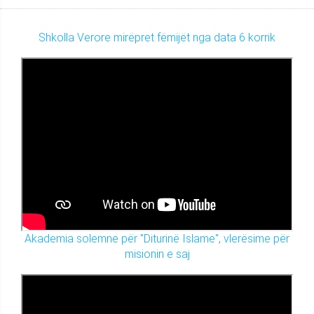
Shkolla Verore mirëpret fëmijët nga data 6 korrik
Akademia solemne për "Diturinë Islame", vlerësime për
misionin e saj