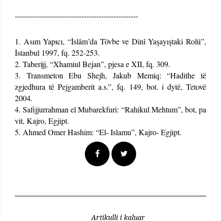
--------------------------------------------------
1. Asım Yapıcı, “İslâm’da Tövbe ve Dinî Yaşayıştaki Rolü”,
İstanbul 1997, fq. 252-253.
2. Taberijj, “Xhamiul Bejan”, pjesa e XII, fq. 309.
3. Transmeton Ebu Shejh, Jakub Memiq: “Hadithe të
zgjedhura të Pejgamberit a.s.”, fq. 149, bot. i dytë, Tetovë
2004.
4. Safijjurrahman el Mubarekfuri: “Rahikul Mehtum”, bot, pa
vit, Kajro, Egjipt.
5. Ahmed Omer Hashim: “El- Islamu”, Kajro- Egjipt.
Artikulli i kaluar