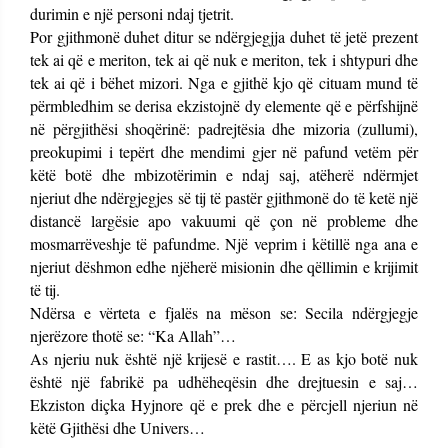
durimin e një personi ndaj tjetrit.
Por gjithmonë duhet ditur se ndërgjegjja duhet të jetë prezent
tek ai që e meriton, tek ai që nuk e meriton, tek i shtypuri dhe
tek ai që i bëhet mizori. Nga e gjithë kjo që cituam mund të
përmbledhim se derisa ekzistojnë dy elemente që e përfshijnë
në përgjithësi shoqërinë: padrejtësia dhe mizoria (zullumi),
preokupimi i tepërt dhe mendimi gjer në pafund vetëm për
këtë botë dhe mbizotërimin e ndaj saj, atëherë ndërmjet
njeriut dhe ndërgjegjes së tij të pastër gjithmonë do të ketë një
distancë largësie apo vakuumi që çon në probleme dhe
mosmarrëveshje të pafundme. Një veprim i këtillë nga ana e
njeriut dëshmon edhe njëherë misionin dhe qëllimin e krijimit
të tij.
Ndërsa e vërteta e fjalës na mëson se: Secila ndërgjegje
njerëzore thotë se: “Ka Allah”…
As njeriu nuk është një krijesë e rastit…. E as kjo botë nuk
është një fabrikë pa udhëheqësin dhe drejtuesin e saj…
Ekziston diçka Hyjnore që e prek dhe e përcjell njeriun në
këtë Gjithësi dhe Univers…