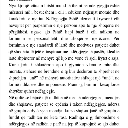
Nga kjo që cituam lirisht mund të themi se ndërgjegjja është
mësuesi më i besueshëm i cili i edukon ndjenjat morale dhe
karakterin e njeriut. Ndërgjegjja është elementi kryesor i cili
nevojitet për përparimin e një personi apo të një shoqërie në
përgjithësi, ngase ajo është hapi bazë i cili ndikon në
formimin e personalitetit dhe shoqërisë njerëzore. Për
formimin e një standardi të lartë dhe motivues patjetër duhet
që shoqëria të jetë e inspiruar me ndërgjegje të pastër, ideal të
lartë shpirtëror në mënyrë që kjo më vonë t’i sjell frytet e saja.
Kur njeriu i shkatërron apo i gjymton vlerat e mirëfillta
morale, atëherë në brendinë e tij kur dëshiron të shprehet në
shprehjen “unë” në mënyrë autoritative shfaqet një “unë”, në
formë ndikuese dhe imponuese. Prandaj, burimi i kësaj force
shtytëse quhet ndërgjegje.
Në qoftë se bëjmë një radhitje në mes të ndërgjegjes, mendjes
dhe shqisave, patjetër se epërsia i takon ndërgjegjes, ndërsa
në grupin e dytë vjen mendja, kurse shqisat janë në grupin e
fundit që radhiten në këtë rast. Radhitja e gjithmonshme e
ndërgjegjes në radhën e parë na jep të kuptojmë se ajo duhet