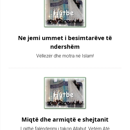
Ne jemi ummet i besimtarëve të
ndershëm
Vëllezër dhe motra në Islam!
Miqtë dhe armiqtë e shejtanit
I gjithë falënderimi i takon Allahut. Vetëm Atë