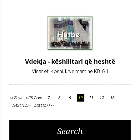
Vdekja - këshilltari që heshtë
Visar ef. Koshi, kryeimam në KBIGJ
«« First
« (9) Prev
7
8
9
10
11
12
13
Next (11) »
Last (17) »»
Search