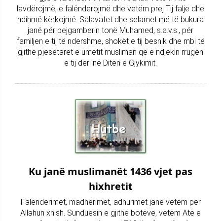
lavdërojmë, e falënderojmë dhe vetëm prej Tij falje dhe
ndihmë kërkojmë. Salavatet dhe selamet më të bukura
janë për pejgamberin tonë Muhamed, s.a.v.s., për
familjen e tij të ndershme, shokët e tij besnik dhe mbi të
gjithë pjesëtarët e umetit musliman që e ndjekin rrugën
e tij deri në Ditën e Gjykimit.
Ku janë muslimanët 1436 vjet pas
hixhretit
Falënderimet, madhërimet, adhurimet janë vetëm për
Allahun xh.sh. Sunduesin e gjithë botëve, vetëm Atë e