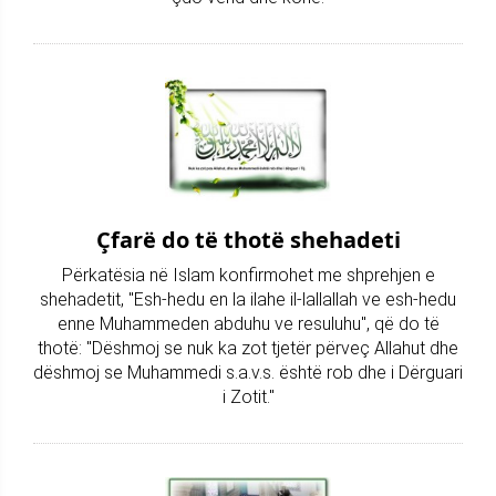
Çfarë do të thotë shehadeti
Përkatësia në Islam konfirmohet me shprehjen e
shehadetit, "Esh-hedu en la ilahe il-lallallah ve esh-hedu
enne Muhammeden abduhu ve resuluhu", që do të
thotë: "Dëshmoj se nuk ka zot tjetër përveç Allahut dhe
dëshmoj se Muhammedi s.a.v.s. është rob dhe i Dërguari
i Zotit."