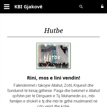
KBI Gjakovë
Kërko
Hutbe
Rini, mos e lini vendin!
Falënderimet i takojnë Allahut, Zotit, Krijuesit dhe
Sunduesit të kësaj gjithësie. Paqja dhe bekimet e Allahut
qofshin për të Dërguarin e Tij, Muhamedin a.s., mbi
familjen e shokët e tij dhe mbi të gjithë muslimanët në
çdo vend dhe kohë.