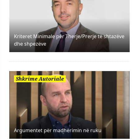
Kriteret Minimale për Therje/Prerje të shtazëve
dhe shpezëve
Shkrime Autoriale
Argumentet për madhërimin në ruku