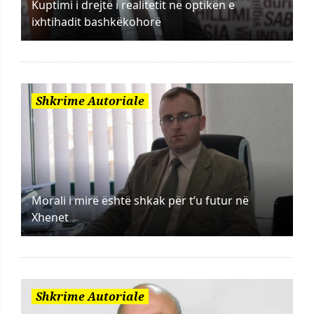
Kuptimi i drejtë i realitetit në optikën e
ixhtihadit bashkëkohorë
Shkrime Autoriale
Morali i mirë është shkak për t’u futur në
Xhenet
Shkrime Autoriale