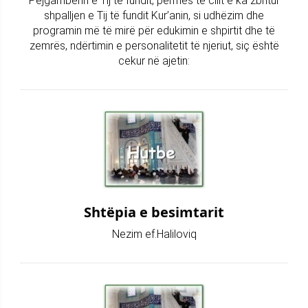
Pejgamberin e Tij të fundit, përmes të cilit e ka zbritur
shpalljen e Tij të fundit Kur’anin, si udhëzim dhe
programin më të mirë për edukimin e shpirtit dhe të
zemrës, ndërtimin e personalitetit të njeriut, siç është
cekur në ajetin:
Shtëpia e besimtarit
Nezim ef.Haliloviq