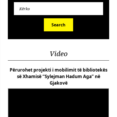
Search
Video
Përurohet projekti i mobilimit të bibliotekës
së Xhamisë “Sylejman Hadum Aga” në
Gjakovë