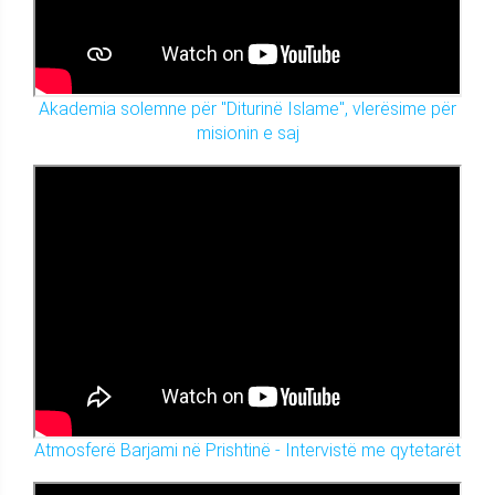
Akademia solemne për "Diturinë Islame", vlerësime për
misionin e saj
Atmosferë Barjami në Prishtinë - Intervistë me qytetarët