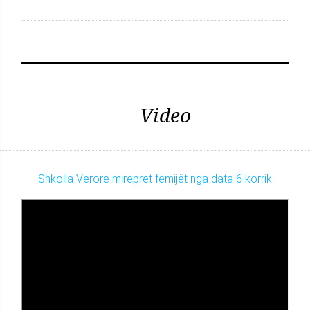
Video
Shkolla Verore mirëpret fëmijët nga data 6 korrik