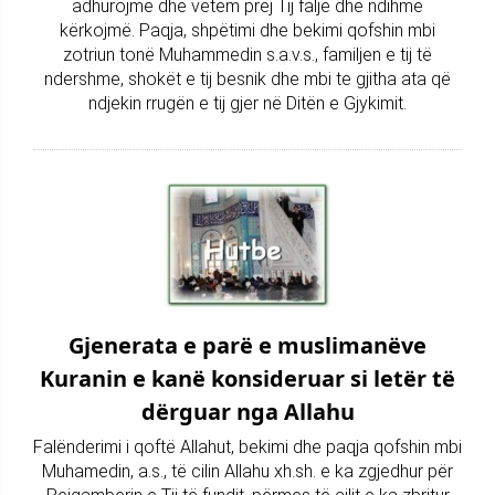
adhurojmë dhe vetëm prej Tij falje dhe ndihmë
kërkojmë. Paqja, shpëtimi dhe bekimi qofshin mbi
zotriun tonë Muhammedin s.a.v.s., familjen e tij të
ndershme, shokët e tij besnik dhe mbi te gjitha ata që
ndjekin rrugën e tij gjer në Ditën e Gjykimit.
Gjenerata e parë e muslimanëve
Kuranin e kanë konsideruar si letër të
dërguar nga Allahu
Falënderimi i qoftë Allahut, bekimi dhe paqja qofshin mbi
Muhamedin, a.s., të cilin Allahu xh.sh. e ka zgjedhur për