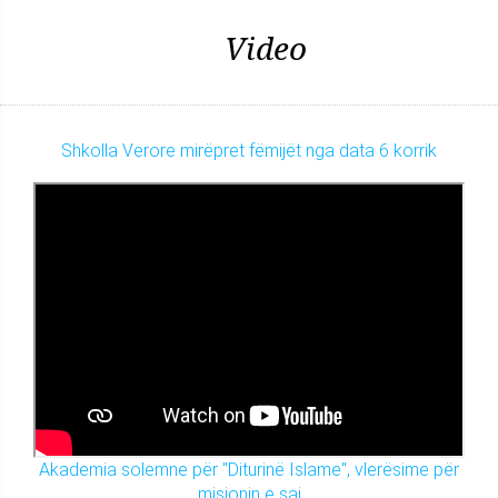
Video
Shkolla Verore mirëpret fëmijët nga data 6 korrik
Akademia solemne për "Diturinë Islame", vlerësime për
misionin e saj