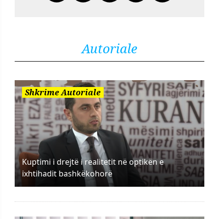
Autoriale
Shkrime Autoriale
Kuptimi i drejtë i realitetit në optikën e
ixhtihadit bashkëkohorë