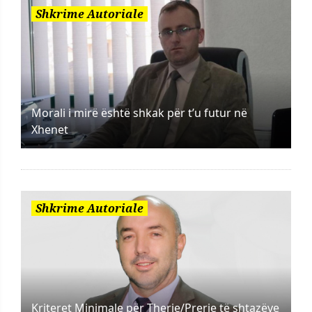
Shkrime Autoriale
Morali i mirë është shkak për t’u futur në
Xhenet
Shkrime Autoriale
Kriteret Minimale për Therje/Prerje të shtazëve