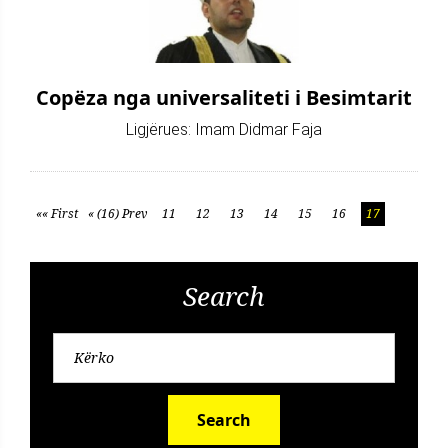
Copëza nga universaliteti i Besimtarit
Ligjërues: Imam Didmar Faja
«« First
« (16) Prev
11
12
13
14
15
16
17
Search
Search