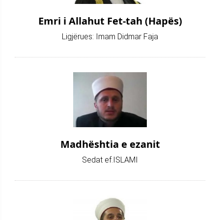
Emri i Allahut Fet-tah (Hapës)
Ligjërues: Imam Didmar Faja
Madhështia e ezanit
Sedat ef.ISLAMI