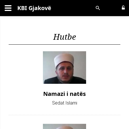
KBI Gjakovë
Kërko
Hutbe
Namazi i natës
Sedat Islami