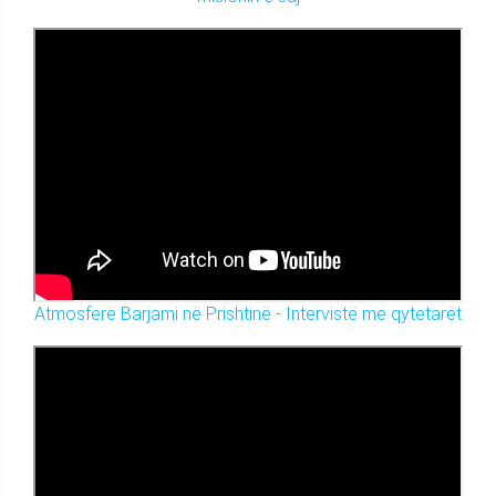
Atmosferë Barjami në Prishtinë - Intervistë me qytetarët