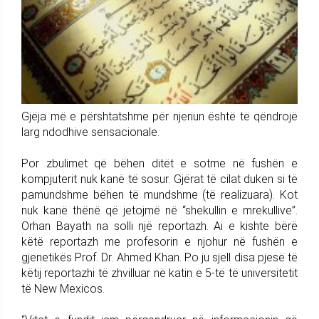
Gjëja më e përshtatshme për njeriun është të qëndrojë
larg ndodhive sensacionale.
Por zbulimet që bëhen ditët e sotme në fushën e
kompjuterit nuk kanë të sosur. Gjërat të cilat duken si të
pamundshme bëhen të mundshme (të realizuara). Kot
nuk kanë thënë që jetojmë në “shekullin e mrekullive”.
Orhan Bayath na solli një reportazh. Ai e kishte bërë
këtë reportazh me profesorin e njohur në fushën e
gjenetikës Prof. Dr. Ahmed Khan. Po ju sjell disa pjesë të
këtij reportazhi të zhvilluar në katin e 5-të të universitetit
të New Mexicos.