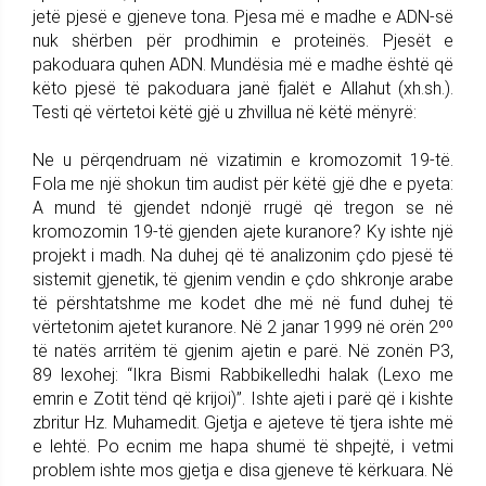
jetë pjesë e gjeneve tona. Pjesa më e madhe e ADN-së
nuk shërben për prodhimin e proteinës. Pjesët e
pakoduara quhen ADN. Mundësia më e madhe është që
këto pjesë të pakoduara janë fjalët e Allahut (xh.sh.).
Testi që vërtetoi këtë gjë u zhvillua në këtë mënyrë:
Ne u përqendruam në vizatimin e kromozomit 19-të.
Fola me një shokun tim audist për këtë gjë dhe e pyeta:
A mund të gjendet ndonjë rrugë që tregon se në
kromozomin 19-të gjenden ajete kuranore? Ky ishte një
projekt i madh. Na duhej që të analizonim çdo pjesë të
sistemit gjenetik, të gjenim vendin e çdo shkronje arabe
të përshtatshme me kodet dhe më në fund duhej të
vërtetonim ajetet kuranore. Në 2 janar 1999 në orën 2ºº
të natës arritëm të gjenim ajetin e parë. Në zonën P3,
89 lexohej: “Ikra Bismi Rabbikelledhi halak (Lexo me
emrin e Zotit tënd që krijoi)”. Ishte ajeti i parë që i kishte
zbritur Hz. Muhamedit. Gjetja e ajeteve të tjera ishte më
e lehtë. Po ecnim me hapa shumë të shpejtë, i vetmi
problem ishte mos gjetja e disa gjeneve të kërkuara. Në