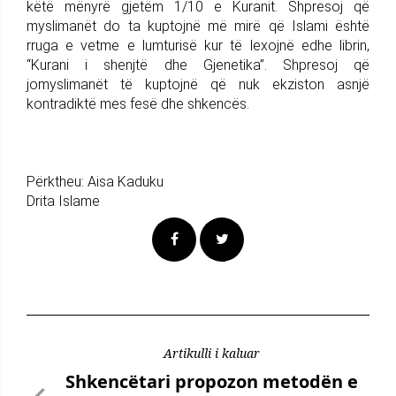
këtë mënyrë gjetëm 1/10 e Kuranit. Shpresoj që
myslimanët do ta kuptojnë më mirë që Islami është
rruga e vetme e lumturisë kur të lexojnë edhe librin,
“Kurani i shenjtë dhe Gjenetika”. Shpresoj që
jomyslimanët të kuptojnë që nuk ekziston asnjë
kontradiktë mes fesë dhe shkencës.
Përktheu: Aisa Kaduku
Drita Islame
Artikulli i kaluar
Shkencëtari propozon metodën e