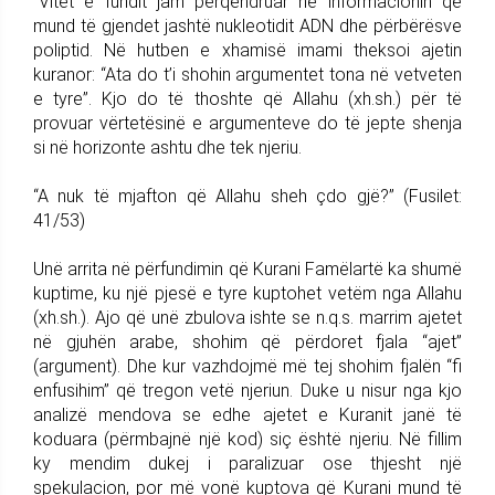
“Vitet e fundit jam përqendruar në informacionin që
mund të gjendet jashtë nukleotidit ADN dhe përbërësve
poliptid. Në hutben e xhamisë imami theksoi ajetin
kuranor: “Ata do t’i shohin argumentet tona në vetveten
e tyre”. Kjo do të thoshte që Allahu (xh.sh.) për të
provuar vërtetësinë e argumenteve do të jepte shenja
si në horizonte ashtu dhe tek njeriu.
“A nuk të mjafton që Allahu sheh çdo gjë?” (Fusilet:
41/53)
Unë arrita në përfundimin që Kurani Famëlartë ka shumë
kuptime, ku një pjesë e tyre kuptohet vetëm nga Allahu
(xh.sh.). Ajo që unë zbulova ishte se n.q.s. marrim ajetet
në gjuhën arabe, shohim që përdoret fjala “ajet”
(argument). Dhe kur vazhdojmë më tej shohim fjalën “fi
enfusihim” që tregon vetë njeriun. Duke u nisur nga kjo
analizë mendova se edhe ajetet e Kuranit janë të
koduara (përmbajnë një kod) siç është njeriu. Në fillim
ky mendim dukej i paralizuar ose thjesht një
spekulacion, por më vonë kuptova që Kurani mund të