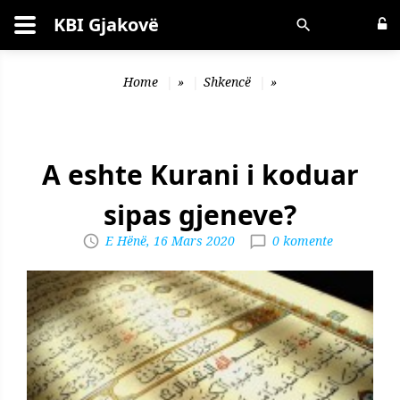
KBI Gjakovë
Kërko
Home
»
Shkencë
»
A eshte Kurani i koduar
sipas gjeneve?
E Hënë, 16 Mars 2020
0 komente