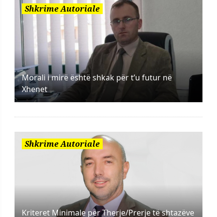
Shkrime Autoriale
Morali i mirë është shkak për t’u futur në
Xhenet
Shkrime Autoriale
Kriteret Minimale për Therje/Prerje të shtazëve