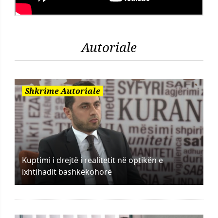
Autoriale
Shkrime Autoriale
Kuptimi i drejtë i realitetit në optikën e
ixhtihadit bashkëkohorë