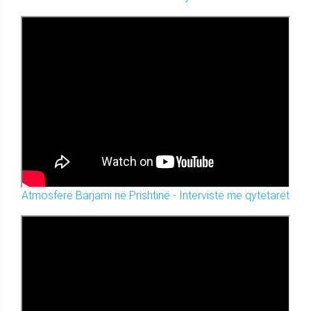
Atmosferë Barjami në Prishtinë - Intervistë me qytetarët