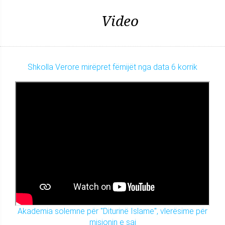
Video
Shkolla Verore mirëpret fëmijët nga data 6 korrik
Akademia solemne për "Diturinë Islame", vlerësime për
misionin e saj