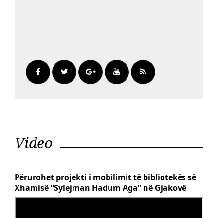
Video
Përurohet projekti i mobilimit të bibliotekës së
Xhamisë “Sylejman Hadum Aga” në Gjakovë