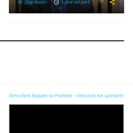
Dr. Ejup Haziri
1 javë më parë
Atmosferë Barjami në Prishtinë - Intervistë me qytetarët