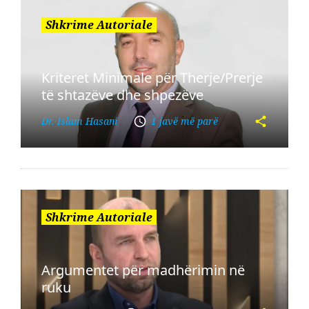
Shkrime Autoriale
Kriteret Minimale për Therje/Prerje
të shtazëve dhe shpezëve
Dr. Islam Hasani
1 javë më parë
Shkrime Autoriale
Argumentet për madhërimin në
ruku