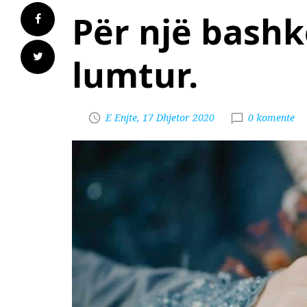
Për një bashk
lumtur.
E Enjte, 17 Dhjetor 2020
0 komente