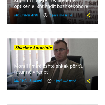
Kuptimi i drejtë i realitetit në
optikën e ixhtihadit bashkëkohorë
Mr. Driton Arifi
1 javë më parë
Shkrime Autoriale
Morali i mirë është shkak për t’u
futur në Xhenet
Mr. Vedat Shabani
1 javë më parë