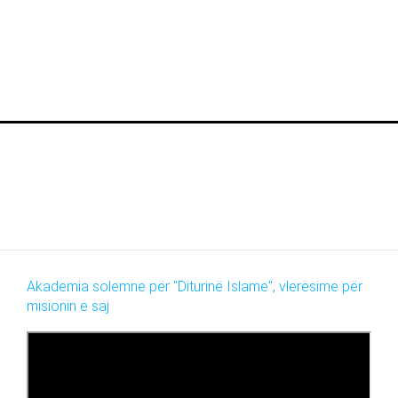
Akademia solemne për "Diturinë Islame", vlerësime për
misionin e saj