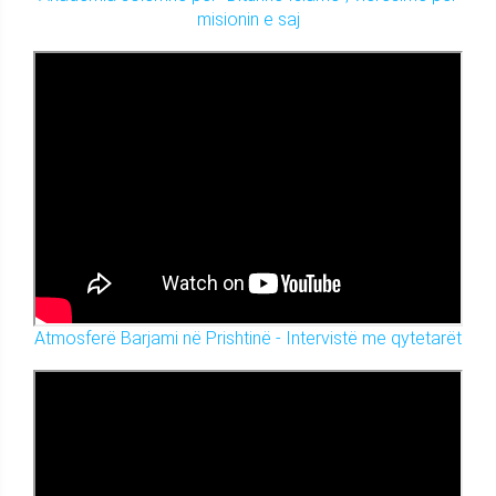
misionin e saj
Atmosferë Barjami në Prishtinë - Intervistë me qytetarët