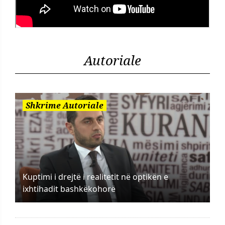
Autoriale
Shkrime Autoriale
Kuptimi i drejtë i realitetit në optikën e
ixhtihadit bashkëkohorë