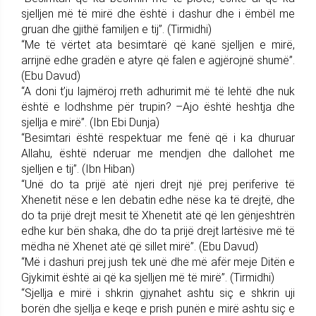
sjelljen më të mirë dhe është i dashur dhe i ëmbël me
gruan dhe gjithë familjen e tij”. (Tirmidhi)
“Me të vërtet ata besimtarë që kanë sjelljen e mirë,
arrijnë edhe gradën e atyre që falen e agjërojnë shumë”.
(Ebu Davud)
“A doni t’ju lajmëroj rreth adhurimit më të lehtë dhe nuk
është e lodhshme për trupin? –Ajo është heshtja dhe
sjellja e mirë”. (Ibn Ebi Dunja)
“Besimtari është respektuar me fenë që i ka dhuruar
Allahu, është nderuar me mendjen dhe dallohet me
sjelljen e tij”. (Ibn Hiban)
“Unë do ta prijë atë njeri drejt një prej periferive të
Xhenetit nëse e len debatin edhe nëse ka të drejtë, dhe
do ta prijë drejt mesit të Xhenetit atë që len gënjeshtrën
edhe kur bën shaka, dhe do ta prijë drejt lartësive më të
mëdha në Xhenet atë që sillet mirë”. (Ebu Davud)
“Më i dashuri prej jush tek unë dhe më afër meje Ditën e
Gjykimit është ai që ka sjelljen më të mirë”. (Tirmidhi)
“Sjellja e mirë i shkrin gjynahet ashtu siç e shkrin uji
borën dhe sjellja e keqe e prish punën e mirë ashtu siç e