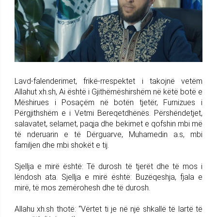
Lavd-falenderimet, frikë-rrespektet i takojnë vetëm
Allahut xh.sh, Ai është i Gjithëmëshirshëm në këtë botë e
Mëshirues i Posaçëm në botën tjetër, Furnizues i
Përgjithshëm e i Vetmi Bereqetdhënës. Përshëndetjet,
salavatet, selamet, paqja dhe bekimet e qofshin mbi më
të nderuarin e të Dërguarve, Muhamedin a.s, mbi
familjen dhe mbi shokët e tij.
Sjellja e mirë është: Të durosh të tjerët dhe të mos i
lëndosh ata. Sjellja e mirë është: Buzëqeshja, fjala e
mirë, të mos zemërohesh dhe të durosh.
Allahu xh.sh thotë: “Vërtet ti je në një shkallë të lartë të