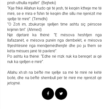
prish uthulla mjaltin”. (Bejheki)
“Kije frikë Allahun kudo që të jesh, të keqën ktheje me të
mirë, se e mira e fshin të keqën dhe sillu me njerëzit me
sjellje të mirë”. (Tirmidhi)
“O Zoti im, zbukuroje sjelljen time ashtu siç përsose
krijimin tim”. (Ahmed)
Një dijetarë ka thënë: “E mësova heshtjen nga
llafazanët, e mësova punën nga dembelët, e mësova
thjeshtësinë nga mendjemëdhenjtë dhe po ju them se
këta mësues janë të pavlerë”.
Po ashtu ka thënë: “Edhe në rrizk nuk ka bereqet ai që
nuk ka sjelljen e mirë”.
Allahu xh.sh na bëftë me sjellje sa më të mirë në këtë
botë, dhe na bëftë shembull për të mirë me njerëzit që
jetojmë.