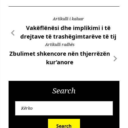
Artikulli i kaluar
Vakëflënësi dhe implikimi i të
drejtave të trashëgimtarëve të tij
Artikulli radhës
Zbulimet shkencore nën thjerrëzën
kur’anore
Search
Search