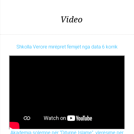
Video
Shkolla Verore mirëpret fëmijët nga data 6 korrik
Akademia solemne për "Diturinë Islame", vlerësime për