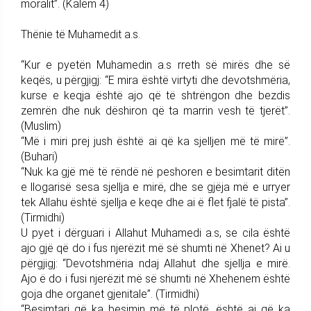
moralit”. (Kalem 4)
Thënie të Muhamedit a.s.
“Kur e pyetën Muhamedin a.s rreth së mirës dhe së
keqës, u përgjigj: “E mira është virtyti dhe devotshmëria,
kurse e keqja është ajo që të shtrëngon dhe bezdis
zemrën dhe nuk dëshiron që ta marrin vesh të tjerët”.
(Muslim)
“Më i miri prej jush është ai që ka sjelljen më të mirë”.
(Buhari)
“Nuk ka gjë më të rëndë në peshoren e besimtarit ditën
e llogarisë sesa sjellja e mirë, dhe se gjëja më e urryer
tek Allahu është sjellja e keqe dhe ai ë flet fjalë të pista”.
(Tirmidhi)
U pyet i dërguari i Allahut Muhamedi a.s, se cila është
ajo gjë që do i fus njerëzit më së shumti në Xhenet? Ai u
përgjigj: “Devotshmëria ndaj Allahut dhe sjellja e mirë.
Ajo ë do i fusi njerëzit më së shumti në Xhehenem është
goja dhe organet gjenitale”. (Tirmidhi)
“Besimtari që ka besimin më të plotë, është ai që ka