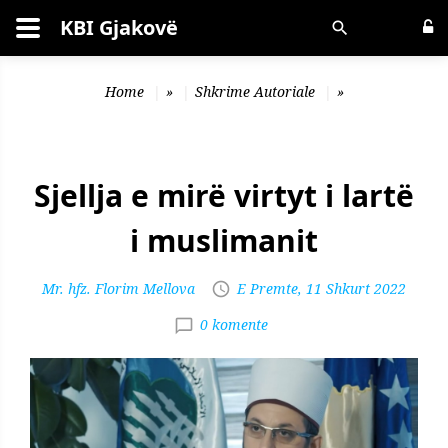
KBI Gjakovë
Kërko
Home
»
Shkrime Autoriale
»
Sjellja e mirë virtyt i lartë
i muslimanit
Mr. hfz. Florim Mellova
E Premte, 11 Shkurt 2022
0 komente