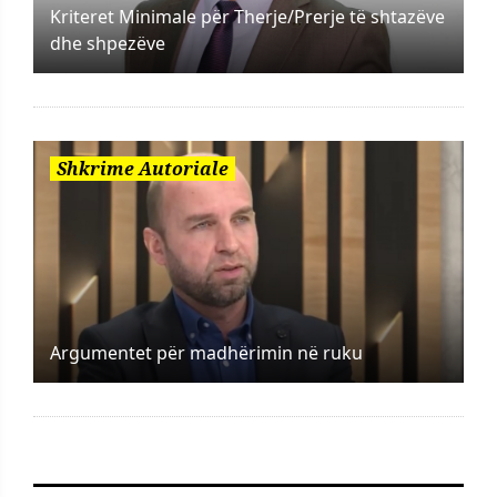
Kriteret Minimale për Therje/Prerje të shtazëve
dhe shpezëve
Shkrime Autoriale
Argumentet për madhërimin në ruku