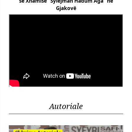
së Xhamisë “Sylejman Hadum Aga” në
Gjakovë
Autoriale