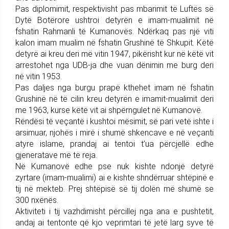
Pas diplomimit, respektivisht pas mbarimit të Luftës së
Dytë Botërore ushtroi detyrën e imam-mualimit në
fshatin Rahmanli të Kumanovës. Ndërkaq pas një viti
kalon imam mualim në fshatin Grushinë të Shkupit. Këtë
detyrë ai kreu deri më vitin 1947, pikërisht kur në këtë vit
arrestohet nga UDB-ja dhe vuan dënimin me burg deri
në vitin 1953.
Pas daljes nga burgu prapë kthehet imam në fshatin
Grushinë në të cilin kreu detyrën e imamit-mualimit deri
me 1963, kurse këtë vit ai shpërngulet në Kumanovë.
Rëndësi të veçantë i kushtoi mësimit, së pari vetë ishte i
arsimuar, njohës i mirë i shumë shkencave e në veçanti
atyre islame, prandaj ai tentoi t’ua përcjellë edhe
gjeneratave më të reja.
Në Kumanovë edhe pse nuk kishte ndonjë detyrë
zyrtare (imam-mualimi) ai e kishte shndërruar shtëpinë e
tij në mekteb. Prej shtëpisë së tij dolën më shumë se
300 nxënës.
Aktiviteti i tij vazhdimisht përcillej nga ana e pushtetit,
andaj ai tentonte që kjo veprimtari të jetë larg syve të