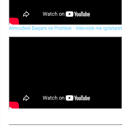
Atmosferë Barjami në Prishtinë - Intervistë me qytetarët