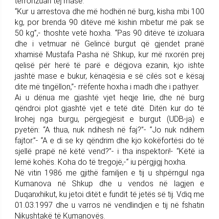
terrorizuan tej mase.
“Kur u arrestova dhe më hodhën në burg, kisha mbi 100
kg, por brenda 90 ditëve më kishin mbetur më pak se
50 kg”,- thoshte vetë hoxha. “Pas 90 ditëve të izoluara
dhe i vetmuar në Gelincë burgut që gjendet pranë
xhamisë Mustafa Pasha në Shkup, kur më nxorën prej
qelisë për herë të parë e dëgjova ezanin, kjo ishte
jashtë mase e bukur, kënaqësia e së cilës sot e kësaj
dite më tingëllon,”- rrëfente hoxha i madh dhe i pathyer.
Ai u dënua me gjashtë vjet heqje lirie, dhe në burg
qëndroi plot gjashtë vjet e tetë ditë. Ditën kur do të
lirohej nga burgu, përgjegjësit e burgut (UDB-ja) e
pyetën: “A thua, nuk ndihesh në faj?”- “Jo nuk ndihem
fajtor.”- “A e di se ky qëndrim dhe kjo kokëfortësi do të
sjellë prapë në këtë vend?”- i tha inspektori!- “Këtë ia
lemë kohës. Koha do të tregojë,-“ iu përgjigj hoxha.
Në vitin 1986 me gjithë familjen e tij u shpërngul nga
Kumanova në Shkup dhe u vendos në lagjen e
Duqanxhikut, ku jetoi ditët e fundit të jetës së tij. Vdiq me
01.03.1997 dhe u varros në vendlindjen e tij në fshatin
Nikushtakë të Kumanovës.