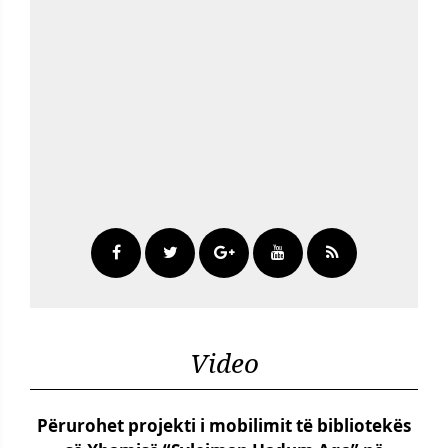
Video
Përurohet projekti i mobilimit të bibliotekës