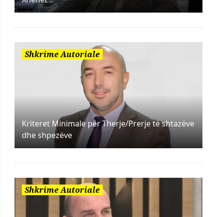
Shkrime Autoriale
Kriteret Minimale për Therje/Prerje të shtazëve
dhe shpezëve
Shkrime Autoriale