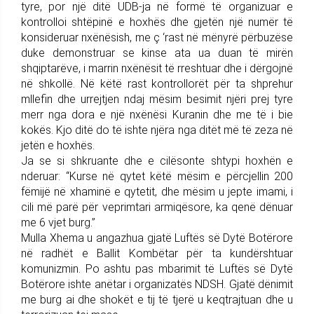
tyre, por një ditë UDB-ja në formë të organizuar e
kontrolloi shtëpinë e hoxhës dhe gjetën një numër të
konsideruar nxënësish, me ç ‘rast në mënyrë përbuzëse
duke demonstruar se kinse ata ua duan të mirën
shqiptarëve, i marrin nxënësit të rreshtuar dhe i dërgojnë
në shkollë. Në këtë rast kontrollorët për ta shprehur
mllefin dhe urrejtjen ndaj mësim besimit njëri prej tyre
merr nga dora e një nxënësi Kuranin dhe me të i bie
kokës. Kjo ditë do të ishte njëra nga ditët më të zeza në
jetën e hoxhës.
Ja se si shkruante dhe e cilësonte shtypi hoxhën e
nderuar: “Kurse në qytet këtë mësim e përcjellin 200
fëmijë në xhaminë e qytetit, dhe mësim u jepte imami, i
cili më parë për veprimtari armiqësore, ka qenë dënuar
me 6 vjet burg.”
Mulla Xhema u angazhua gjatë Luftës së Dytë Botërore
në radhët e Ballit Kombëtar për ta kundërshtuar
komunizmin. Po ashtu pas mbarimit të Luftës së Dytë
Botërore ishte anëtar i organizatës NDSH. Gjatë dënimit
me burg ai dhe shokët e tij të tjerë u keqtrajtuan dhe u