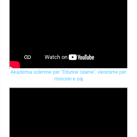
Akademia solemne për "Diturinë Islame", vlerësime për
misionin e saj