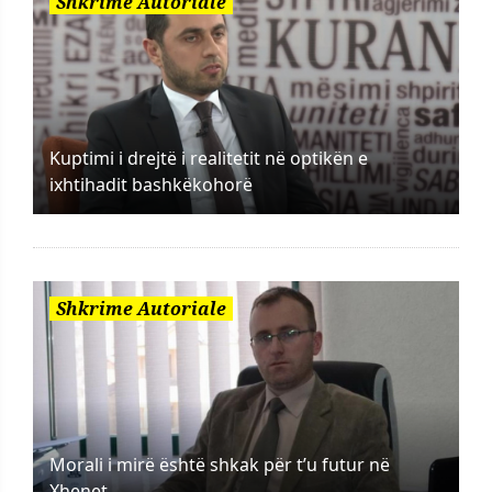
Shkrime Autoriale
Kuptimi i drejtë i realitetit në optikën e
ixhtihadit bashkëkohorë
Shkrime Autoriale
Morali i mirë është shkak për t’u futur në
Xhenet