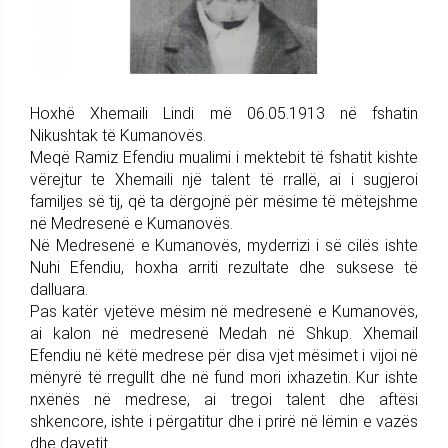
Hoxhë Xhemaili Lindi më 06.05.1913 në fshatin
Nikushtak të Kumanovës.
Meqë Ramiz Efendiu mualimi i mektebit të fshatit kishte
vërejtur te Xhemaili një talent të rrallë, ai i sugjeroi
familjes së tij, që ta dërgojnë për mësime të mëtejshme
në Medresenë e Kumanovës.
Në Medresenë e Kumanovës, myderrizi i së cilës ishte
Nuhi Efendiu, hoxha arriti rezultate dhe suksese të
dalluara.
Pas katër vjetëve mësim në medresenë e Kumanovës,
ai kalon në medresenë Medah në Shkup. Xhemail
Efendiu në këtë medrese për disa vjet mësimet i vijoi në
mënyrë të rregullt dhe në fund mori ixhazetin. Kur ishte
nxënës në medrese, ai tregoi talent dhe aftësi
shkencore, ishte i përgatitur dhe i prirë në lëmin e vazës
dhe davetit.