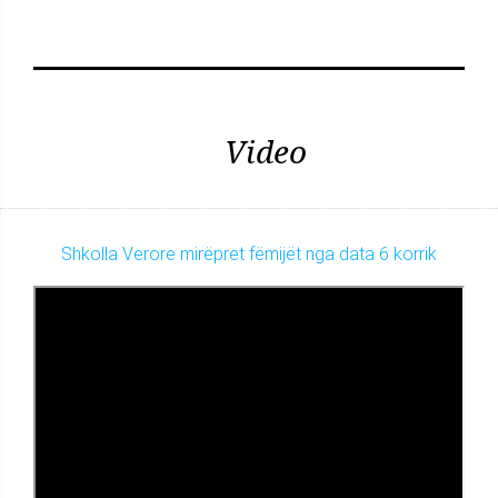
Video
Shkolla Verore mirëpret fëmijët nga data 6 korrik