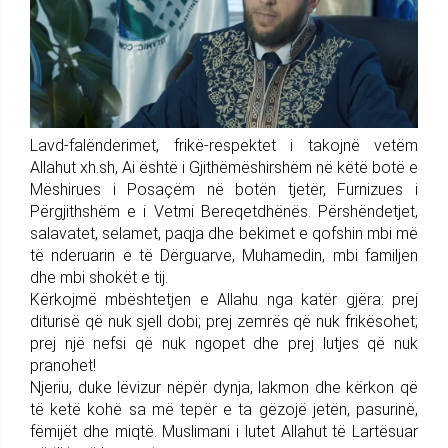
Lavd-falënderimet, frikë-respektet i takojnë vetëm
Allahut xh.sh, Ai është i Gjithëmëshirshëm në këtë botë e
Mëshirues i Posaçëm në botën tjetër, Furnizues i
Përgjithshëm e i Vetmi Bereqetdhënës. Përshëndetjet,
salavatet, selamet, paqja dhe bekimet e qofshin mbi më
të nderuarin e të Dërguarve, Muhamedin, mbi familjen
dhe mbi shokët e tij.
Kërkojmë mbështetjen e Allahu nga katër gjëra: prej
diturisë që nuk sjell dobi; prej zemrës që nuk frikësohet;
prej një nefsi që nuk ngopet dhe prej lutjes që nuk
pranohet!
Njeriu, duke lëvizur nëpër dynja, lakmon dhe kërkon që
të ketë kohë sa më tepër e ta gëzojë jetën, pasurinë,
fëmijët dhe miqtë. Muslimani i lutet Allahut të Lartësuar