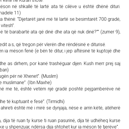
ër këtë në Kuran thotë:
tëson në shkallë të lartë ata të cilëve u është dhënë dituri.
xhadele 11)
a thënë: “Dijetarët janë më të lartë se besimtarët 700 gradë,
vitesh”.
janë të barabartë ata që dinë dhe ata që nuk dinë?”” (zumer 9),
it a.s, që tregon për vlerën dhe rëndësinë e diturisë.
ën ia mëson fenë (e bën të ditur, i jep aftësinë të kuptojë dhe
he as dirhem, por kanë trashëguar dijen. Kush merr prej saj
iban)
rrugën për në Xhenet”. (Muslim)
he muslimane”. (Ibn Maxhe)
r fenë me të, është vetëm një gradë poshtë pejgamberëve në
dhe të kuptuarit e fesë”. (Tirmidhi)
 ahireti është më i mirë se dynjaja, nëse e arrin këtë, atëherë
, dija të ruan ty kurse ti ruan pasurinë, dija të udhëheq kurse
 u shpenzuar, ndërsa dija shtohet kur ia mëson të tjerëve”.