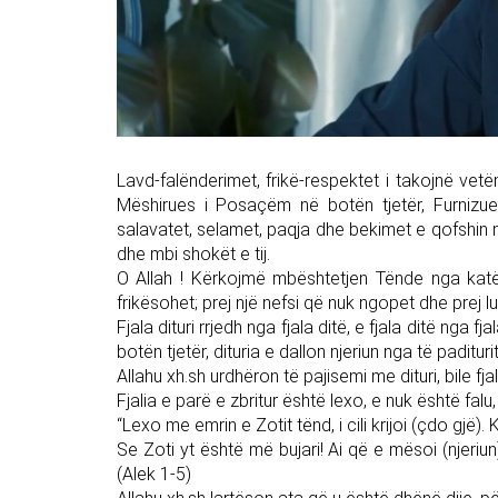
Lavd-falënderimet, frikë-respektet i takojnë vet
Mëshirues i Posaçëm në botën tjetër, Furnizue
salavatet, selamet, paqja dhe bekimet e qofshin 
dhe mbi shokët e tij.
O Allah ! Kërkojmë mbështetjen Tënde nga katër 
frikësohet; prej një nefsi që nuk ngopet dhe prej l
Fjala dituri rrjedh nga fjala ditë, e fjala ditë nga f
botën tjetër, dituria e dallon njeriun nga të paditur
Allahu xh.sh urdhëron të pajisemi me dituri, bile f
Fjalia e parë e zbritur është lexo, e nuk është falu
“Lexo me emrin e Zotit tënd, i cili krijoi (çdo gjë). 
Se Zoti yt është më bujari! Ai që e mësoi (njeriun
(Alek 1-5)