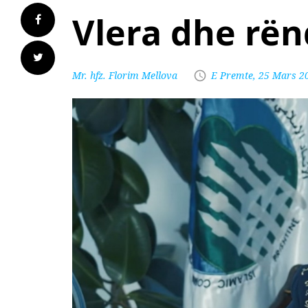
Vlera dhe rën
Mr. hfz. Florim Mellova
E Premte, 25 Mars 2