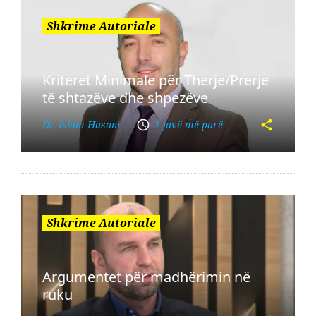
Shkrime Autoriale
Kriteret Minimale për Therje/Prerje
të shtazëve dhe shpezëve
Dr. Islam Hasani
1 javë më parë
Shkrime Autoriale
Argumentet për madhërimin në
ruku