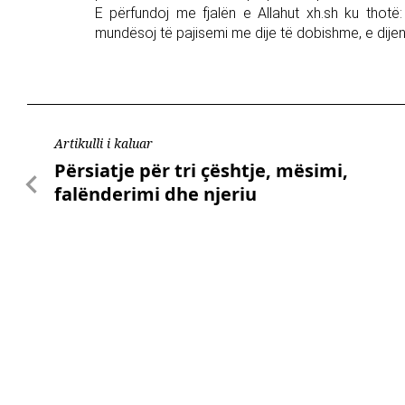
E përfundoj me fjalën e Allahut xh.sh ku thotë:
mundësoj të pajisemi me dije të dobishme, e dij
Artikulli i kaluar
Përsiatje për tri çështje, mësimi,
falënderimi dhe njeriu