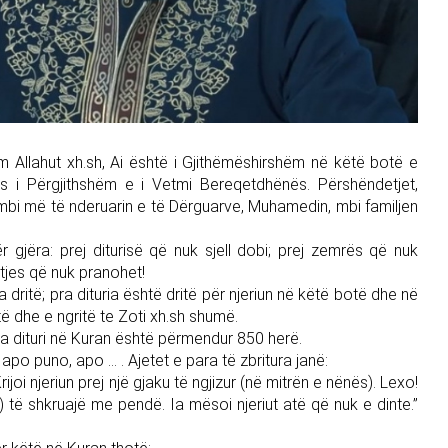
ëm Allahut xh.sh, Ai është i Gjithëmëshirshëm në këtë botë e
s i Përgjithshëm e i Vetmi Bereqetdhënës. Përshëndetjet,
mbi më të nderuarin e të Dërguarve, Muhamedin, mbi familjen
gjëra: prej diturisë që nuk sjell dobi; prej zemrës që nuk
utjes që nuk pranohet!
jala dritë; pra dituria është dritë për njeriun në këtë botë dhe në
itë dhe e ngritë te Zoti xh.sh shumë.
jala dituri në Kuran është përmendur 850 herë.
, apo puno, apo … . Ajetet e para të zbritura janë:
Krijoi njeriun prej një gjaku të ngjizur (në mitrën e nënës). Lexo!
) të shkruajë me pendë. Ia mësoi njeriut atë që nuk e dinte.”