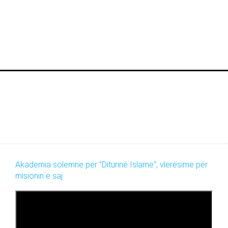
Akademia solemne për "Diturinë Islame", vlerësime për
misionin e saj