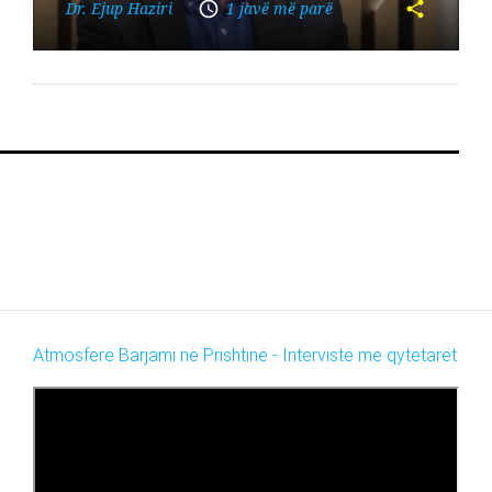
Dr. Ejup Haziri
1 javë më parë
Atmosferë Barjami në Prishtinë - Intervistë me qytetarët