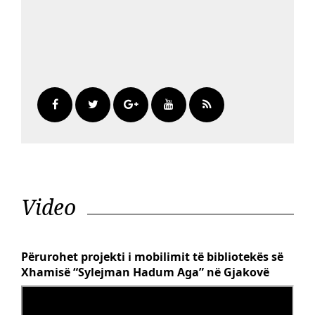
Video
Përurohet projekti i mobilimit të bibliotekës së
Xhamisë “Sylejman Hadum Aga” në Gjakovë