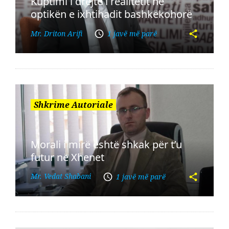
Kuptimi i drejtë i realitetit në
optikën e ixhtihadit bashkëkohorë
Mr. Driton Arifi
1 javë më parë
Shkrime Autoriale
Morali i mirë është shkak për t’u
futur në Xhenet
Mr. Vedat Shabani
1 javë më parë