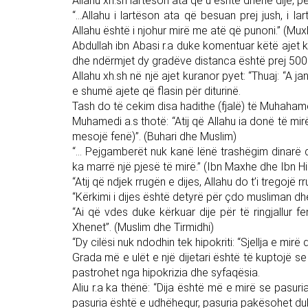
Allahu xh.sh lartëson ata që u është dhënë dije, p
“…Allahu i lartëson ata që besuan prej jush, i lar
Allahu është i njohur mirë me atë që punoni.” (Mu
Abdullah ibn Abasi r.a duke komentuar këtë ajet k
dhe ndërmjet dy gradëve distanca është prej 500 
Allahu xh.sh në një ajet kuranor pyet: “Thuaj: “A 
e shumë ajete që flasin për diturinë.
Tash do të cekim disa hadithe (fjalë) të Muhahamed
Muhamedi a.s thotë: “Atij që Allahu ia donë të mir
mesojë fenë)”. (Buhari dhe Muslim)
“… Pejgamberët nuk kanë lënë trashëgim dinarë d
ka marrë një pjesë të mirë.” (Ibn Maxhe dhe Ibn H
“Atij që ndjek rrugën e dijes, Allahu do t’i tregojë 
“Kërkimi i dijes është detyrë për çdo musliman d
“Ai që vdes duke kërkuar dije për të ringjallu
Xhenet”. (Muslim dhe Tirmidhi)
“Dy cilësi nuk ndodhin tek hipokriti: “Sjellja e mirë 
Grada më e ulët e një dijetari është të kuptojë se
pastrohet nga hipokrizia dhe syfaqësia.
Aliu r.a ka thënë: “Dija është më e mirë se pasuria
pasuria është e udhëhequr, pasuria pakësohet duke