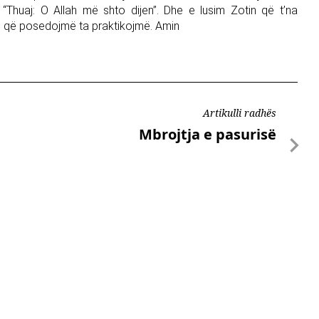
 “Thuaj: O Allah më shto dijen”. Dhe e lusim Zotin që t’na
en që posedojmë ta praktikojmë. Amin
Artikulli radhës
Mbrojtja e pasurisë