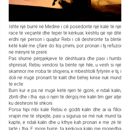
Ishte një burrë në Medine i cili posedonte një kalë të një
race të veçantë dhe tepër të kërkuar, kështu që një ditë
erdhi një person i quajtur Rebi i cili dëshironte ta blinte
këtë kalë me çfarë do lloj çmimi, por pronari i tij refuzoi
në mënyrë të prerë.
Pas shumë përpjekjeve të dështuara dhe pasi i humbi
shpresat, Rebiu vendosi ta bënte një hile, u vesh si një
skamnor me rroba të shqyera, e mbështolli fytyrën e tij, i
doli në rrugë pronarit të kalit dhe bëhej kinse nuk mund
të ecte.
Burri kur e pa në rrugë këtë njeri të gjorë, e ndali kalin,
zbriti dhe i tha: eja o njeri të dërgoj me kalin tim gjer atje
ku dëshironi të shkoni.
Porsa hipi mbi kalë Rebiu e goditi kalin dhe ai ia filloi
vrapin me të shpejtë, pasi u sigurua se më nuk mund ta
kapte, e ndali kalin dhe u kthye kah pronari e me zë të
lartë i tha: E more burrë, ta kërkova kalin me monedha