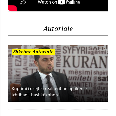
Autoriale
Shkrime Autoriale
Kuptimi i drejtë i realitetit në optikën e
ixhtihadit bashkëkohorë