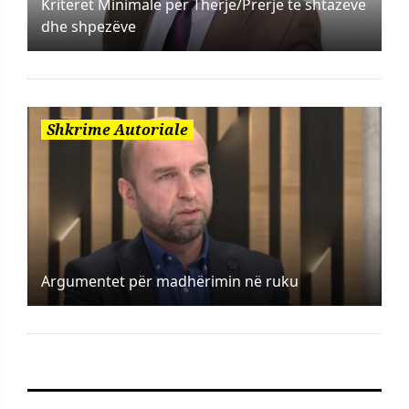
Kriteret Minimale për Therje/Prerje të shtazëve
dhe shpezëve
Shkrime Autoriale
Argumentet për madhërimin në ruku