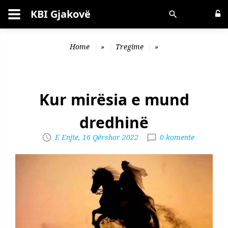
KBI Gjakovë
Kërko
Home
»
Tregime
»
Kur mirësia e mund
dredhinë
E Enjte, 16 Qërshor 2022
0 komente