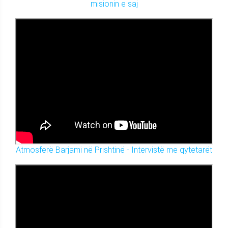
misionin e saj
Atmosferë Barjami në Prishtinë - Intervistë me qytetarët