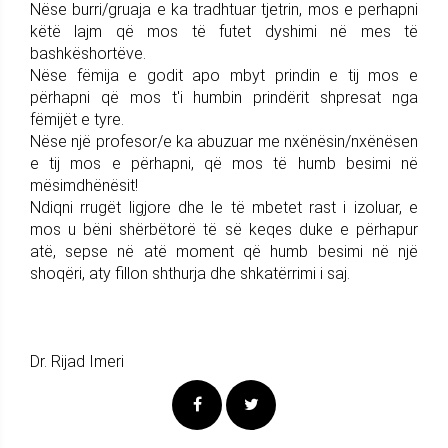
Nëse burri/gruaja e ka tradhtuar tjetrin, mos e perhapni
këtë lajm që mos të futet dyshimi në mes të
bashkëshortëve.
Nëse fëmija e godit apo mbyt prindin e tij mos e
përhapni që mos t'i humbin prindërit shpresat nga
fëmijët e tyre.
Nëse një profesor/e ka abuzuar me nxënësin/nxënësen
e tij mos e përhapni, që mos të humb besimi në
mësimdhënësit!
Ndiqni rrugët ligjore dhe le të mbetet rast i izoluar, e
mos u bëni shërbëtorë të së keqes duke e përhapur
atë, sepse në atë moment që humb besimi në një
shoqëri, aty fillon shthurja dhe shkatërrimi i saj.
Dr. Rijad Imeri