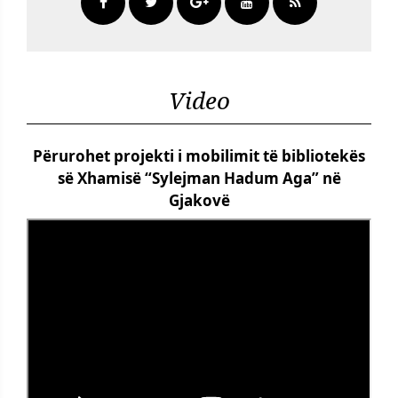
Video
Përurohet projekti i mobilimit të bibliotekës
së Xhamisë “Sylejman Hadum Aga” në
Gjakovë