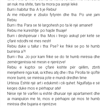
ari nuk ma shite, tani ta mora pa asnjë lekë.
Burri i habitur tha: A ti je Rebiu!
Ai me mburrje e zbuloi fytyrën dhe tha: Po unë jam
Rebiu.
Burri i tha: Para se të largohesh po ta lë një amanet!
Rebiu me kureshtje: po hajde thuaje!
Burri i dëshpëruar i tha: Mos i trego askujt për këtë se
çfarë ndodhi në mes nesh!
Rebiu duke u tallur i tha: Pse? ke frikë se po të humb
burrëria a?!
Burri i tha: Jo por kam frikë se do të humb mirësia dhe
zemërgjerësia në mesin e njerëzve!
Rebiu e kuptoi se çfarë kishte për qëllim, zbriti
menjëherë nga kali, ia ktheu atij dhe i tha: Pirolla të qoftë
more burrë, se mirësia jote e mundi dredhin time.
Urtësia: Është një art i edukimit i cili quhet: Ngulfatja e së
keqes duke mos e përhapur atë!
Nëse një të varfëri iu është dhuruar një apartament dhe
ai manipulon me të, mos e përhapni që mos të humb
mirësia dhe bujaria e njerëzve.