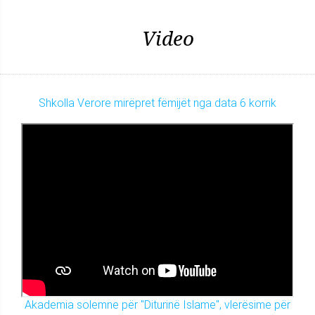
Video
Shkolla Verore mirëpret fëmijët nga data 6 korrik
Akademia solemne për "Diturinë Islame", vlerësime për