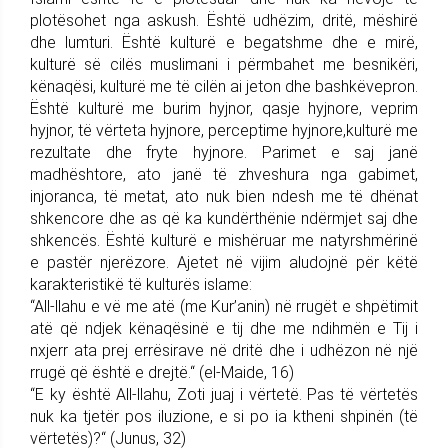
plotësohet nga askush. Është udhëzim, dritë, mëshirë
dhe lumturi. Është kulturë e begatshme dhe e mirë,
kulturë së cilës muslimani i përmbahet me besnikëri,
kënaqësi, kulturë me të cilën ai jeton dhe bashkëvepron.
Është kulturë me burim hyjnor, qasje hyjnore, veprim
hyjnor, të vërteta hyjnore, perceptime hyjnore,kulturë me
rezultate dhe fryte hyjnore. Parimet e saj janë
madhështore, ato janë të zhveshura nga gabimet,
injoranca, të metat, ato nuk bien ndesh me të dhënat
shkencore dhe as që ka kundërthënie ndërmjet saj dhe
shkencës. Është kulturë e mishëruar me natyrshmërinë
e pastër njerëzore. Ajetet në vijim aludojnë për këtë
karakteristikë të kulturës islame:
“All-llahu e vë me atë (me Kur’anin) në rrugët e shpëtimit
atë që ndjek kënaqësinë e tij dhe me ndihmën e Tij i
nxjerr ata prej errësirave në dritë dhe i udhëzon në një
rrugë që është e drejtë.“ (el-Maide, 16)
“E ky është All-llahu, Zoti juaj i vërtetë. Pas të vërtetës
nuk ka tjetër pos iluzione, e si po ia ktheni shpinën (të
vërtetës)?“ (Junus, 32)