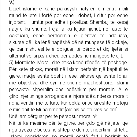
9.)
Ligjet islame e kanë parasysh natyrën e njeriut, i cili
mund të jetë i fortë por edhe i dobët, i ditur por edhe
injorant, i lumtur por edhe i pikëlluar. Shembuj të kësaj
natyre ka shumë. Feja ia ka lejuar njeriut, në raste të
caktuara, edhe përdorimin e gjërave të ndaluara,
sikurse që i ka lënë hapësirë që në mungesë të diçkaje,
që parimisht është e obliguar, të përdoret diç tjetër si
alternativë, si p.sh: dheu për abdes në mungesë të ujit.
5) Moraliste. Morali dhe etika kanë rëndësi të pashoqe.
Për këtë shkak, morali në Islam përfshin një kapitull të
gjerë, madje është bosht i fesë, sikurse që është lidhur
me objektiva dhe synime shumë madhështore. Islami
përcaktoi shpërblim dhe ndëshkim për moralin. Ai e
çliroi njeriun nga arroganca e injorancës, ndërsa moralit
i dha vendin më të lartë kur deklaroi se ai është motoja
e misionit të Muhammedit [alejhis salatu ves selam]:
Unë jam dërguar për të përsosur moralin!”
Në të ka mësime për të gjithë, për çdo gjë në jetë, që
nga tryeza e bukës në shtëpi e deri tek ndërtimi i shtetit.
Islami konsideron se morali është fryt i besimit të