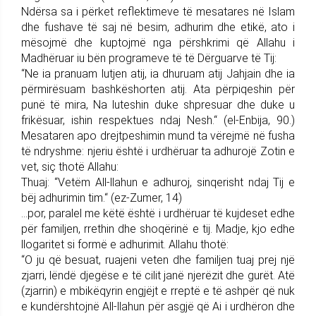
Ndërsa sa i përket reflektimeve të mesatares në Islam
dhe fushave të saj në besim, adhurim dhe etikë, ato i
mësojmë dhe kuptojmë nga përshkrimi që Allahu i
Madhëruar iu bën programeve të të Dërguarve të Tij:
“Ne ia pranuam lutjen atij, ia dhuruam atij Jahjain dhe ia
përmirësuam bashkëshorten atij. Ata përpiqeshin për
punë të mira, Na luteshin duke shpresuar dhe duke u
frikësuar, ishin respektues ndaj Nesh.“ (el-Enbija, 90.)
Mesataren apo drejtpeshimin mund ta vërejmë në fusha
të ndryshme: njeriu është i urdhëruar ta adhurojë Zotin e
vet, siç thotë Allahu:
Thuaj: “Vetëm All-llahun e adhuroj, sinqerisht ndaj Tij e
bëj adhurimin tim.“ (ez-Zumer, 14)
…por, paralel me këtë është i urdhëruar të kujdeset edhe
për familjen, rrethin dhe shoqërinë e tij. Madje, kjo edhe
llogaritet si formë e adhurimit. Allahu thotë:
“O ju që besuat, ruajeni veten dhe familjen tuaj prej një
zjarri, lëndë djegëse e të cilit janë njerëzit dhe gurët. Atë
(zjarrin) e mbikëqyrin engjëjt e rreptë e të ashpër që nuk
e kundërshtojnë All-llahun për asgjë që Ai i urdhëron dhe