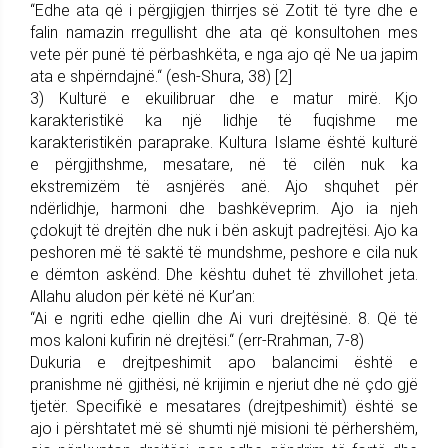
“Edhe ata që i përgjigjen thirrjes së Zotit të tyre dhe e
falin namazin rregullisht dhe ata që konsultohen mes
vete për punë të përbashkëta, e nga ajo që Ne ua japim
ata e shpërndajnë.“ (esh-Shura, 38) [2]
3) Kulturë e ekuilibruar dhe e matur mirë. Kjo
karakteristikë ka një lidhje të fuqishme me
karakteristikën paraprake. Kultura Islame është kulturë
e përgjithshme, mesatare, në të cilën nuk ka
ekstremizëm të asnjërës anë. Ajo shquhet për
ndërlidhje, harmoni dhe bashkëveprim. Ajo ia njeh
çdokujt të drejtën dhe nuk i bën askujt padrejtësi. Ajo ka
peshoren më të saktë të mundshme, peshore e cila nuk
e dëmton askënd. Dhe kështu duhet të zhvillohet jeta.
Allahu aludon për këtë në Kur’an:
“Ai e ngriti edhe qiellin dhe Ai vuri drejtësinë. 8. Që të
mos kaloni kufirin në drejtësi.“ (err-Rrahman, 7-8)
Dukuria e drejtpeshimit apo balancimi është e
pranishme në gjithësi, në krijimin e njeriut dhe në çdo gjë
tjetër. Specifikë e mesatares (drejtpeshimit) është se
ajo i përshtatet më së shumti një misioni të përhershëm,