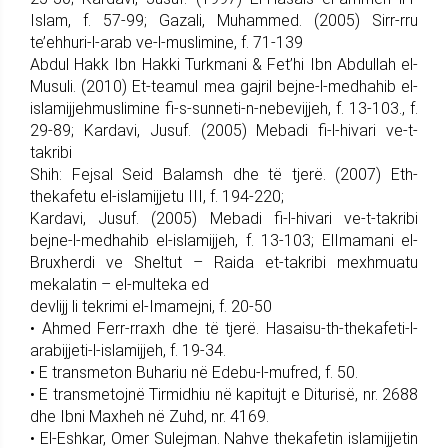
Islam, f. 57-99; Gazali, Muhammed. (2005) Sirr-rru
te’ehhuri-l-arab ve-l-muslimine, f. 71-139
Abdul Hakk Ibn Hakki Turkmani & Fet’hi Ibn Abdullah el-
Musuli. (2010) Et-teamul mea gajril bejne-l-medhahib el-
islamijjehmuslimine fi-s-sunneti-n-nebevijjeh, f. 13-103., f.
29-89; Kardavi, Jusuf. (2005) Mebadi fi-l-hivari ve-t-
takribi
Shih: Fejsal Seid Balamsh dhe të tjerë. (2007) Eth-
thekafetu el-islamijjetu III, f. 194-220;
Kardavi, Jusuf. (2005) Mebadi fi-l-hivari ve-t-takribi
bejne-l-medhahib el-islamijjeh, f. 13-103; ElImamani el-
Bruxherdi ve Sheltut – Raida et-takribi mexhmuatu
mekalatin – el-multeka ed
devlijj li tekrimi el-Imamejni, f. 20-50
• Ahmed Ferr-rraxh dhe të tjerë. Hasaisu-th-thekafeti-l-
arabijjeti-l-islamijjeh, f. 19-34.
• E transmeton Buhariu në Edebu-l-mufred, f. 50.
• E transmetojnë Tirmidhiu në kapitujt e Diturisë, nr. 2688
dhe Ibni Maxheh në Zuhd, nr. 4169.
• El-Eshkar, Omer Sulejman. Nahve thekafetin islamijjetin