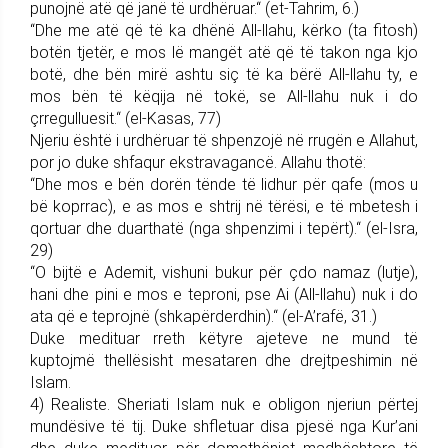
punojnë atë që janë të urdhëruar.“ (et-Tahrim, 6.)
“Dhe me atë që të ka dhënë All-llahu, kërko (ta fitosh)
botën tjetër, e mos lë mangët atë që të takon nga kjo
botë, dhe bën mirë ashtu siç të ka bërë All-llahu ty, e
mos bën të këqija në tokë, se All-llahu nuk i do
çrregulluesit.“ (el-Kasas, 77)
Njeriu është i urdhëruar të shpenzojë në rrugën e Allahut,
por jo duke shfaqur ekstravagancë. Allahu thotë:
“Dhe mos e bën dorën tënde të lidhur për qafe (mos u
bë koprrac), e as mos e shtrij në tërësi, e të mbetesh i
qortuar dhe duarthatë (nga shpenzimi i tepërt).“ (el-Isra,
29)
“O bijtë e Ademit, vishuni bukur për çdo namaz (lutje),
hani dhe pini e mos e teproni, pse Ai (All-llahu) nuk i do
ata që e teprojnë (shkapërderdhin).“ (el-A’rafë, 31.)
Duke medituar rreth këtyre ajeteve ne mund të
kuptojmë thellësisht mesataren dhe drejtpeshimin në
Islam.
4) Realiste. Sheriati Islam nuk e obligon njeriun përtej
mundësive të tij. Duke shfletuar disa pjesë nga Kur’ani