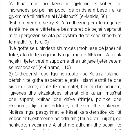
“A thua mos po kërkojnë gjykimin e kohës së
injorancës, po për një popull që bindshëm beson, a ka
gjykim më të mirë se ai i All-llahut?“ (el-Maide, 50)
“Është e vërtetë se ky Kur’an udhëzon për atë rrugë që
është më se e vërteta, e besimtarët që bëjnë vepra të
mira i përgëzon se ata pa dyshim do të kenë shpërblim
të madh.” (el-Isra, 9)
“Në qoftë se u bindesh shumicës (mohuese që janë) në
tokë, ata do të largojnë ty nga rruga e All-llahut. Ata nuk
ndjekin tjetër vetëm supozime dhe nuk janë tjetër vetëm
se rrenacakë.“ (el-En’amë, 116)
2) Gjithëpërfshirëse. Kjo nënkupton se Kultura Islame i
përfshin të gjitha aspektet e jetës. Islami është fe dhe
sistem i plotë, është fe dhe shtet, besim dhe adhurim,
ligjvënës dhe ekzekutues, sheriat dhe kanun, mus’haf
dhe shpatë, xhihad dhe da’ve (thirrje), politikë dhe
ekonomi, dije dhe edukatë, udhëzim dhe shkencë.
Ndërsa nga pasqyrimet e kësaj karakteristike do të
veçonim: Njëshmërinë në adhurim (Teuhid eluluhijjeh), që
nënkupton veçimin e Allahut me adhurim dhe besim; të