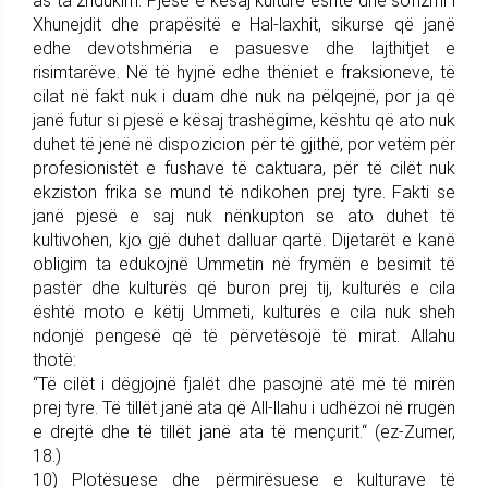
as ta zhdukim. Pjesë e kësaj kulture është dhe sofizmi i
Xhunejdit dhe prapësitë e Hal-laxhit, sikurse që janë
edhe devotshmëria e pasuesve dhe lajthitjet e
risimtarëve. Në të hyjnë edhe thëniet e fraksioneve, të
cilat në fakt nuk i duam dhe nuk na pëlqejnë, por ja që
janë futur si pjesë e kësaj trashëgime, kështu që ato nuk
duhet të jenë në dispozicion për të gjithë, por vetëm për
profesionistët e fushave të caktuara, për të cilët nuk
ekziston frika se mund të ndikohen prej tyre. Fakti se
janë pjesë e saj nuk nënkupton se ato duhet të
kultivohen, kjo gjë duhet dalluar qartë. Dijetarët e kanë
obligim ta edukojnë Ummetin në frymën e besimit të
pastër dhe kulturës që buron prej tij, kulturës e cila
është moto e këtij Ummeti, kulturës e cila nuk sheh
ndonjë pengesë që të përvetësojë të mirat. Allahu
thotë:
“Të cilët i dëgjojnë fjalët dhe pasojnë atë më të mirën
prej tyre. Të tillët janë ata që All-llahu i udhëzoi në rrugën
e drejtë dhe të tillët janë ata të mençurit.“ (ez-Zumer,
18.)
10) Plotësuese dhe përmirësuese e kulturave të