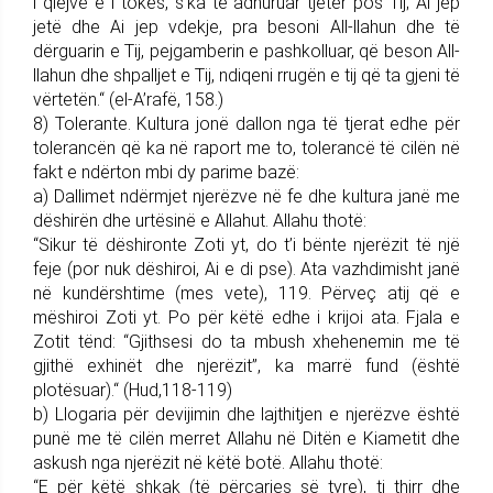
i qiejve e i tokës, s’ka të adhuruar tjetër pos Tij; Ai jep
jetë dhe Ai jep vdekje, pra besoni All-llahun dhe të
dërguarin e Tij, pejgamberin e pashkolluar, që beson All-
llahun dhe shpalljet e Tij, ndiqeni rrugën e tij që ta gjeni të
vërtetën.“ (el-A’rafë, 158.)
8) Tolerante. Kultura jonë dallon nga të tjerat edhe për
tolerancën që ka në raport me to, tolerancë të cilën në
fakt e ndërton mbi dy parime bazë:
a) Dallimet ndërmjet njerëzve në fe dhe kultura janë me
dëshirën dhe urtësinë e Allahut. Allahu thotë:
“Sikur të dëshironte Zoti yt, do t’i bënte njerëzit të një
feje (por nuk dëshiroi, Ai e di pse). Ata vazhdimisht janë
në kundërshtime (mes vete), 119. Përveç atij që e
mëshiroi Zoti yt. Po për këtë edhe i krijoi ata. Fjala e
Zotit tënd: “Gjithsesi do ta mbush xhehenemin me të
gjithë exhinët dhe njerëzit”, ka marrë fund (është
plotësuar).“ (Hud,118-119)
b) Llogaria për devijimin dhe lajthitjen e njerëzve është
punë me të cilën merret Allahu në Ditën e Kiametit dhe
askush nga njerëzit në këtë botë. Allahu thotë:
“E për këtë shkak (të përçarjes së tyre), ti thirr dhe