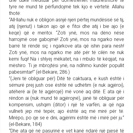
dhe duke medituar për domethëniet madhështore të
tyre ne mund të përfundojmë tek kjo e vërtetë. Allahu
thotë:
“All-llahu nuk e obligon asnjë njeri përtej mundësisë së tij,
atij (njeriut) i takon ajo që e fitoi dhe atij i bie ajo (e
keqe) që e meritoi. “Zoti ynë, mos na dëno nëse
harrojmë ose gabojmë! Zoti ynë, mos na ngarko neve
barrë të rëndë siç i ngarkove ata që ishin para nesh!
Zoti ynë, mos na ngarko me atë për të cilën ne nuk
kemi fuqi! Na i shlyej mëkatet, na i mbulo të këqijat, na
mëshiro. Ti je mbrojtësi ynë, na ndihmo kundër popullit
pabesimtar!“ (el-Bekare, 286.)
“(Jeni të obliguar për) Ditë të caktuara, e kush është i
sëmurë prej jush ose është në udhëtim (e nuk agjëroi),
atëherë ai (le të agjërojë) më vonë aq ditë. E ata që i
rëndon ai (nuk mund të agjërojnë), janë të obliguar për
kompensim, ushqim (ditor) i një të varfëri, ai që nga
vullneti jep më tepër, ajo është aq më mirë për të.
Mirëpo, po qe se e dini, agjërimi është më i mirë për ju.“
(el-Bekare, 184)
“Dhe ata që në pasurinë e vet kanë ndarë një pjesë të