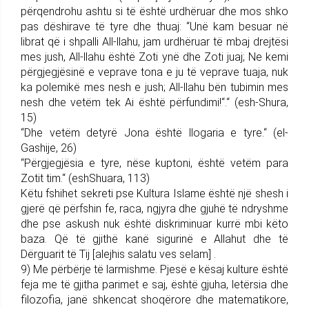
përqendrohu ashtu si të është urdhëruar dhe mos shko
pas dëshirave të tyre dhe thuaj: “Unë kam besuar në
librat që i shpalli All-llahu, jam urdhëruar të mbaj drejtësi
mes jush, All-llahu është Zoti ynë dhe Zoti juaj; Ne kemi
përgjegjësinë e veprave tona e ju të veprave tuaja, nuk
ka polemikë mes nesh e jush; All-llahu bën tubimin mes
nesh dhe vetëm tek Ai është përfundimi!“.“ (esh-Shura,
15)
“Dhe vetëm detyrë Jona është llogaria e tyre.“ (el-
Gashije, 26)
“Përgjegjësia e tyre, nëse kuptoni, është vetëm para
Zotit tim.“ (eshShuara, 113)
Këtu fshihet sekreti pse Kultura Islame është një shesh i
gjerë që përfshin fe, raca, ngjyra dhe gjuhë të ndryshme
dhe pse askush nuk është diskriminuar kurrë mbi këto
baza. Që të gjithë kanë sigurinë e Allahut dhe të
Dërguarit të Tij [alejhis salatu ves selam] .
9) Me përbërje të larmishme. Pjesë e kësaj kulture është
feja me të gjitha parimet e saj, është gjuha, letërsia dhe
filozofia, janë shkencat shoqërore dhe matematikore,