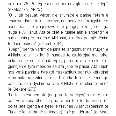
caktuar. 25. Për lypësin dhe për nevojtarin që nuk lyp.“
(el-Mearixh, 24-25.)
“O ju që besuat, vërtet një shumicë e parisë fetare e
jehudive dhe e të krishterëve, në mënyrë të paligjshme e
hanë pasurinë e njerëzve dhe pengojnë të tjerët nga
rruga e All-llahut. Ata të cilët e ruajnë arin e argjendin e
nuk e japin për rrugën e All-llahut, lajmëroi për një dënim
të dhembshëm.“ (et-Teube, 34.)
“(Jepni) për të varfrit që janë të angazhuar në rrugën e
All-llahut dhe nuk kanë mundësi të gjallërojnë me tokë,
duke qenë se ata nuk lypin, prandaj ai që nuk e di
gjendjen e tyre mendon se ata janë të pasur. Ata i njeh
nga vetë pamja e tyre (të rraskapitur), por nuk kërkojnë
e as nuk i mërzitin njerëzit. Pra çkado që të jepni nga
pasuria, s’ka dyshim se atë All-llahu e di shumë mirë.“
(el-Bekare, 273)
“Le të frikësohen ata (në prag të vdekjes) sikur të linin
pas vete pasardhës të paaftë për të cilët kanë dro (si
do të jetë gjendja e tyre) le t’i ruhen Allllahut (dënimit të
Tij) dhe le t’ju thonë (jetimëve) fjalë prindërore.“ (enNisa,