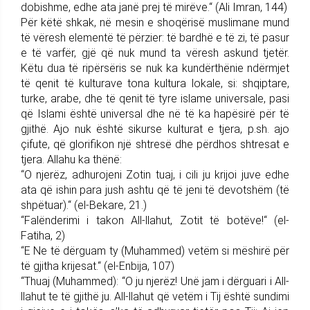
dobishme, edhe ata janë prej të mirëve.“ (Ali Imran, 144)
Për këtë shkak, në mesin e shoqërisë muslimane mund
të vëresh elementë të përzier: të bardhë e të zi, të pasur
e të varfër, gjë që nuk mund ta vëresh askund tjetër.
Këtu dua të ripërsëris se nuk ka kundërthënie ndërmjet
të qenit të kulturave tona kultura lokale, si: shqiptare,
turke, arabe, dhe të qenit të tyre islame universale, pasi
që Islami është universal dhe në të ka hapësirë për të
gjithë. Ajo nuk është sikurse kulturat e tjera, p.sh. ajo
çifute, që glorifikon një shtresë dhe përdhos shtresat e
tjera. Allahu ka thënë:
“O njerëz, adhurojeni Zotin tuaj, i cili ju krijoi juve edhe
ata që ishin para jush ashtu që të jeni të devotshëm (të
shpëtuar).“ (el-Bekare, 21.)
“Falënderimi i takon All-llahut, Zotit të botëve!“ (el-
Fatiha, 2)
“E Ne të dërguam ty (Muhammed) vetëm si mëshirë për
të gjitha krijesat.“ (el-Enbija, 107)
“Thuaj (Muhammed): “O ju njerëz! Unë jam i dërguari i All-
llahut te të gjithë ju. All-llahut që vetëm i Tij është sundimi