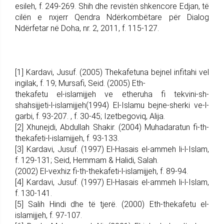
esileh, f. 249-269. Shih dhe revistën shkencore Edjan, të
cilën e nxjerr Qendra Ndërkombëtare për Dialog
Ndërfetar në Doha, nr. 2, 2011, f. 115-127.
[1] Kardavi, Jusuf. (2005) Thekafetuna bejnel infitahi vel
ingilak, f. 19; Mursafi, Seid. (2005) Eth-
thekafetu el-islamijjeh ve etheruha fi tekvini-sh-
shahsijjeti-l-islamijjeh(1994) El-Islamu bejne-sherki ve-l-
garbi, f. 93-207. , f. 30-45; Izetbegoviq, Alija.
[2] Xhunejdi, Abdullah Shakir. (2004) Muhadaratun fi-th-
thekafeti-l-islamijjeh, f. 93-133.
[3] Kardavi, Jusuf. (1997) El-Hasais el-ammeh li-l-Islam,
f. 129-131; Seid, Hemmam & Halidi, Salah.
(2002) El-vexhiz fi-th-thekafeti-l-islamijjeh, f. 89-94.
[4] Kardavi, Jusuf. (1997) El-Hasais el-ammeh li-l-Islam,
f. 130-141.
[5] Salih Hindi dhe të tjerë. (2000) Eth-thekafetu el-
islamijjeh, f. 97-107.