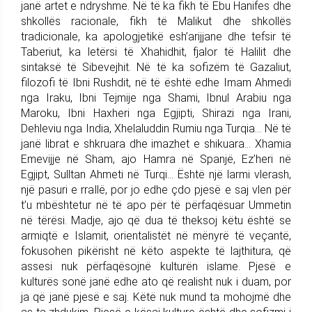
janë artet e ndryshme. Në të ka fikh të Ebu Hanifes dhe
shkollës racionale, fikh të Malikut dhe shkollës
tradicionale, ka apologjetikë esh’arijjane dhe tefsir të
Taberiut, ka letërsi të Xhahidhit, fjalor të Halilit dhe
sintaksë të Sibevejhit. Në të ka sofizëm të Gazaliut,
filozofi të Ibni Rushdit, në të është edhe Imam Ahmedi
nga Iraku, Ibni Tejmije nga Shami, Ibnul Arabiu nga
Maroku, Ibni Haxheri nga Egjipti, Shirazi nga Irani,
Dehleviu nga India, Xhelaluddin Rumiu nga Turqia… Në të
janë librat e shkruara dhe imazhet e shikuara… Xhamia
Emevijje në Sham, ajo Hamra në Spanjë, Ez’heri në
Egjipt, Sulltan Ahmeti në Turqi… Është një larmi vlerash,
një pasuri e rrallë, por jo edhe çdo pjesë e saj vlen për
t’u mbështetur në të apo për të përfaqësuar Ummetin
në tërësi. Madje, ajo që dua të theksoj këtu është se
armiqtë e Islamit, orientalistët në mënyrë të veçantë,
fokusohen pikërisht në këto aspekte të lajthitura, që
assesi nuk përfaqësojnë kulturën islame. Pjesë e
kulturës sonë janë edhe ato që realisht nuk i duam, por
ja që janë pjesë e saj. Këtë nuk mund ta mohojmë dhe