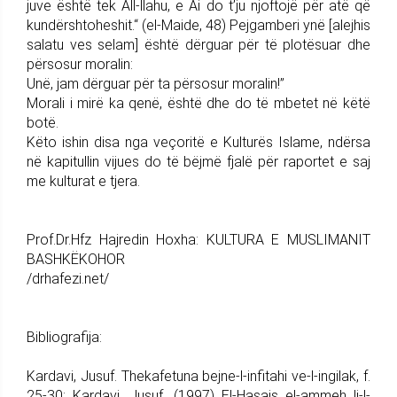
juve është tek All-llahu, e Ai do t’ju njoftojë për atë që
kundërshtoheshit.“ (el-Maide, 48) Pejgamberi ynë [alejhis
salatu ves selam] është dërguar për të plotësuar dhe
përsosur moralin:
Unë, jam dërguar për ta përsosur moralin!”
Morali i mirë ka qenë, është dhe do të mbetet në këtë
botë.
Këto ishin disa nga veçoritë e Kulturës Islame, ndërsa
në kapitullin vijues do të bëjmë fjalë për raportet e saj
me kulturat e tjera.
Prof.Dr.Hfz Hajredin Hoxha: KULTURA E MUSLIMANIT
BASHKËKOHOR
/drhafezi.net/
Bibliografija:
Kardavi, Jusuf. Thekafetuna bejne-l-infitahi ve-l-ingilak, f.
25-30; Kardavi, Jusuf. (1997) El-Hasais el-ammeh li-l-