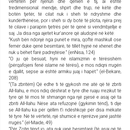
vërtetën për njeriun dhe qenien e tij, ai është
tredimensional: mendje, shpirt dhe trup; në këtë dhe
botën tjetër, të cilat nuk i sheh të ndryshme dhe
kundërthënëse, por i sheh si dy botë të plota, njëra prej
të cilave i paraprin tjetrës për të qenë si vendmbjellje e
saj. Ja disa nga ajetet kur’anore që aludojnë në këtë:
“Kush bën ndonjë nga punët e mira, qoftë mashkull ose
femër duke qenë besimtarë, të tillët hyjnë në xhenet dhe
nuk u bëhet farë padrejtësie.“ (enNisa, 124)
“O ju që besuat, hyni në islamizmin e tërësishëm
(përqafojeni fenë islame në tërësi), e mos ndiqni rrugën
e djallit, sepse ai është armiku juaj i hapët.“ (el-Bekare,
208)
“(Ta zbritëm) Që edhe ti të gjykosh me atë që të zbriti
All-llahu, e mos ndiq dëshirat e tyre dhe ruaju rrezikut të
tyre që të mos të shmangin nga një pjesë e asaj që ta
zbriti All-llahu. Nëse ata refuzojnë (gjykimin tënd), ti dije
se All-llahu ka për qëllim t’i ndëshkojë për disa mëkate
të tyre. Në të vërtetë, një shumicë e njerëzve janë jashtë
rrugës.“ (el-Maide, 49)
“Për Zotin tënd jo, ata nuk janë besimtarë (të asaj që të