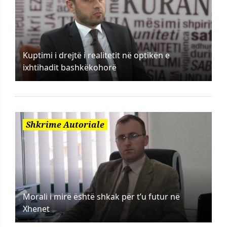
Kuptimi i drejtë i realitetit në optikën e
ixhtihadit bashkëkohorë
Shkrime Autoriale
Morali i mirë është shkak për t’u futur në
Xhenet