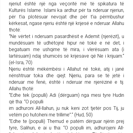
njeriut është një nga veçoritë më të spikatura të
Kulturës Islame. Islami ka ardhur për ta nderuar njeriun,
për t’ia plotësuar nevojat dhe për t’ia përmbushur
kërkesat, ngase njeriu është një krijesë e nderuar. Allahu
thotë:
“Ne vërtet i nderuam pasardhësit e Ademit (njerëzit), u
mundësuam të udhëtojnë hipur në tokë e në det, i
begatuam me ushqime të mira, i vlerësuam ata (i
lartësuam) ndaj shumicës së krijesave që Ne i krijuam.“
(el-Isra, 70)
Njeriu është mëkëmbësi i Allahut në tokë, atij i janë
nënshtruar toka dhe qiejt. Njeriu, para se të jetë i
nderuar me fenë, është i nderuar me njerëzinë e tij.
Allahu thotë:
“Edhe tek (populli) Adi (dërguam) nga mesi tyre Hudin
që tha: “O populli
im adhuroni All-llahun, ju nuk keni zot tjetër pos Tij, ju
vetëm po hutoheni me trillime”.“ (Hud, 50)
“Edhe te (populli) Themud e patëm dërguar njërin prej
tyre, Salihun, e ai u tha: “O populli im, adhurojeni All-