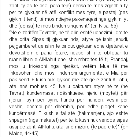
zbriti ty as të asaj para teje) derisa të mos zgjedhin ty
për të gjykuar në atë konflikt mes tyre, e pastaj (pas
gjykimit tënd) të mos ndiejnë pakënaqësi nga gjykimi yt
dhe (derisa) të mos binden sinqerisht.“ (en-Nisa, 65)
“Ne e zbritëm Tevratin, në të cilin është udhëzimi i drejtë
dhe drita. Sipas tij gjykuan ndaj atyre që ishin jehudi,
pejgamberët që ishin të bindur, gjykuan edhe dijetarët e
devotshëm e paria fetare, ngase ishin të obliguar ta
ruanin librin e All-llahut dhe ishin mbrojtës të tij. Prandaj,
mos u frikësoni nga njerëzit, vetëm Mua të më
frikësoheni dhe mos i ndërroni argumentet e Mia për
pak send. E kush nuk gjykon me atë që e zbriti Allllahu,
ata janë mohues. 45. Ne u caktuam atyre në të (në
Tevrat) kundërmasat ndëshkuese: njeriu (mbytet) për
njeriun, syri për syrin, hunda për hundën, veshi për
veshin, dhëmbi për dhëmbin, por edhe plagët kanë
kundërmasë. E kush e fal atë (hakmarrjen), ajo është
shpagim (nga mëkatet) për të. E kush nuk vendos sipas
asaj që zbriti All-llahu, ata janë mizorë (të padrejtë).“ (el-
Maide, 44-45)