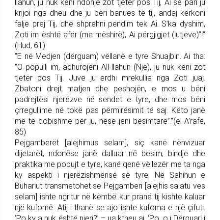
llahun, ju nuk keni ndonjë zot tjetër pos Tij, Ai së pari ju
krijoi nga dheu dhe ju bëri banues të tij, andaj kërkoni
falje prej Tij, dhe shprehni pendim tek Ai. S’ka dyshim,
Zoti im është afër (me mëshirë), Ai përgjigjet (lutjeve)”!“
(Hud, 61)
“E në Medjen (dërguam) vëllanë e tyre Shuajbin. Ai tha:
“O populli im, adhurojeni All-llahun (Një), ju nuk keni zot
tjetër pos Tij. Juve ju erdhi mrekullia nga Zoti juaj.
Zbatoni drejt matjen dhe peshojën, e mos u bëni
padrejtësi njerëzve në sendet e tyre, dhe mos bëni
çrregullime në tokë pas përmirësimit të saj. Këto janë
më të dobishme për ju, nëse jeni besimtarë”.“(el-A’rafë,
85)
Pejgamberët [alejhimus selam], siç kanë nënvizuar
dijetarët, ndonëse janë dalluar në besim, bindje dhe
praktika me popujt e tyre, kanë qenë vëllezër me ta nga
ky aspekti i njerëzishmërisë së tyre. Në Sahihun e
Buhariut transmetohet se Pejgamberi [alejhis salatu ves
selam] ishte ngritur në këmbë kur pranë tij kishte kaluar
një kufomë. Atij i thanë se ajo ishte kufoma e një çifuti.
‘Po ky a nuk është njeri?’ – ua ktheu ai. ‘Po, o i Dërguari i