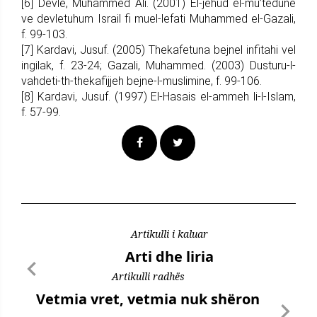
[6] Devle, Muhammed Ali. (2001) El-jehud el-mu’tedune
ve devletuhum Israil fi muel-lefati Muhammed el-Gazali,
f. 99-103.
[7] Kardavi, Jusuf. (2005) Thekafetuna bejnel infitahi vel
ingilak, f. 23-24; Gazali, Muhammed. (2003) Dusturu-l-
vahdeti-th-thekafijjeh bejne-l-muslimine, f. 99-106.
[8] Kardavi, Jusuf. (1997) El-Hasais el-ammeh li-l-Islam,
f. 57-99.
Artikulli i kaluar
Arti dhe liria
Artikulli radhës
Vetmia vret, vetmia nuk shëron