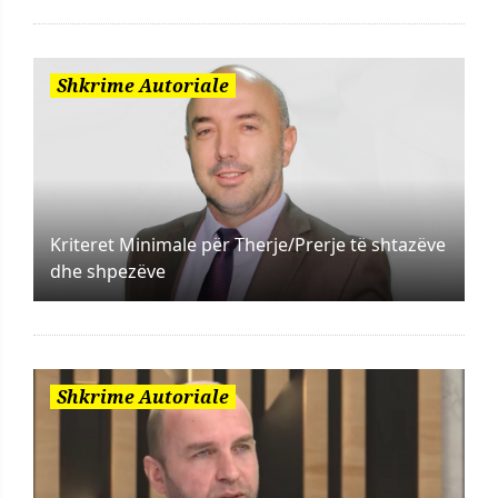
Shkrime Autoriale
Kriteret Minimale për Therje/Prerje të shtazëve
dhe shpezëve
Shkrime Autoriale