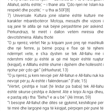
Allahut, ashtu është,’ – i thanë ata. ‘Çdo njeri në Islam ka
respekt dhe pozitë,’ – u tha ai.50F[8]
7) Universale. Kultura jonë islame është kulturë me
karakter mbarëbotëror. Motoja, mesazhi dhe vizioni i
saj janë të atilla që nuk bëjnë përjashtime për askënd.
Përkundrazi, të mirët i dallon vetëm mirësia dhe
devotshmëria. Allahu thotë:
“O ju njerëz, vërtet Ne ju krijuam juve prej një mashkulli
dhe një femre, ju bëmë popuj e fise që të njiheni
ndërmjet vete, e s’ka dyshim se tek All-llahu më i
ndershmi ndër ju është ai që më tepër është ruajtur
(këqijat), e Allllahu është shumë i dijshëm dhe hollësisht i
njohur për çdo gjë.“ (elHuxhurat, 13)
“O ju njerëz, ju keni nevojë për All-llahun e All-llahu nuk ka
nevojë për ju; Ai është i falënderuari.“ (Fatir, 15)
“Vërtet, çështja e Isait (të lindur pa baba) tek All-llahu
është sikurse çështja e Ademit. Atë e krijoi Ai nga dheu,
e pastaj atij i tha: “Bëhu”! e ai u bë.“ (Ali Imran, 59)
“I besojnë All-llahut dhe ditës së gjykimit, këshillojnë për
të mirë dhe largojnë nga të këqijat, përpiqen për punë të