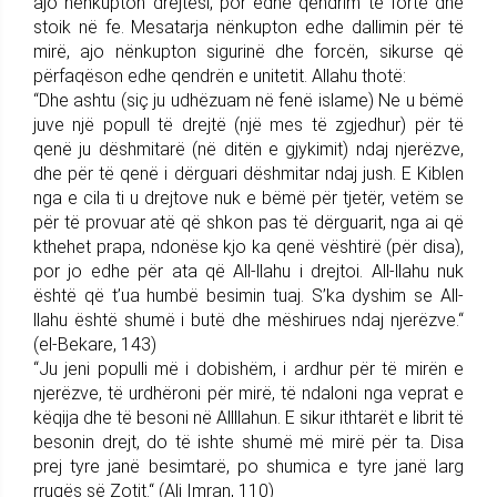
ajo nënkupton drejtësi, por edhe qëndrim të fortë dhe
stoik në fe. Mesatarja nënkupton edhe dallimin për të
mirë, ajo nënkupton sigurinë dhe forcën, sikurse që
përfaqëson edhe qendrën e unitetit. Allahu thotë:
“Dhe ashtu (siç ju udhëzuam në fenë islame) Ne u bëmë
juve një popull të drejtë (një mes të zgjedhur) për të
qenë ju dëshmitarë (në ditën e gjykimit) ndaj njerëzve,
dhe për të qenë i dërguari dëshmitar ndaj jush. E Kiblen
nga e cila ti u drejtove nuk e bëmë për tjetër, vetëm se
për të provuar atë që shkon pas të dërguarit, nga ai që
kthehet prapa, ndonëse kjo ka qenë vështirë (për disa),
por jo edhe për ata që All-llahu i drejtoi. All-llahu nuk
është që t’ua humbë besimin tuaj. S’ka dyshim se All-
llahu është shumë i butë dhe mëshirues ndaj njerëzve.“
(el-Bekare, 143)
“Ju jeni populli më i dobishëm, i ardhur për të mirën e
njerëzve, të urdhëroni për mirë, të ndaloni nga veprat e
këqija dhe të besoni në Allllahun. E sikur ithtarët e librit të
besonin drejt, do të ishte shumë më mirë për ta. Disa
prej tyre janë besimtarë, po shumica e tyre janë larg
rrugës së Zotit.“ (Ali Imran, 110)