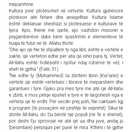
mëparshme.
Kultura jonë plotësohet në vetvete. Kultura gjuhësore
plotëson atë fetare dhe anasjelltas. Kultura Islame
është deklaruar sheshazi si plotësuese e kulturave të
tjera. Apo, thënë më qartë, ajo vazhdon misionin e
pejgamberëve duke bërë spastrimin e elementeve të
huaja të futur në të. Allahu thotë:
“Dhe ajo që Ne të shpallëm ty nga libri, është e vërtetë e
saktë, që vërteton edhe për ata që ishin para tij. Vërtet,
All-llahu është hollësisht i njohur ndaj robërve të vet, i
sheh të gjitha.“ (Fatir, 31)
“Ne edhe ty (Muhammed) ta zbritëm librin (Kur’anin) e
vërtetë që është vërtetues i librave të mëparshëm dhe
garantues i tyre. Gjyko pra mes tyre me atë që All-llahu
e zbriti, e mos pëlqe epshet e tyre e të largohesh nga e
vërteta që të erdhi. Për secilin prej jush, Ne caktuam ligj
e program (të posaçëm në çështje të veprimit). Sikur të
donte All-llahu, do t’ju bënte një popull (në fe e sheriat),
por deshi t’ju sprovojë në atë që ua dha juve, andaj ju
(besimtarë) përpiquni për punë të mira. Kthimi i të gjithë