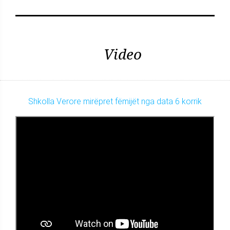
Video
Shkolla Verore mirëpret fëmijët nga data 6 korrik