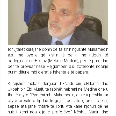
Idhujtarët kurejshë donin që ta zinin ngushtë Muhamedin
a.s., me pyetje që kishin të bënin me ndodhi të
padëgjuara në Hixhaz (Mekë e Medinë), për të parë dhe
për të provuar nëse Pejgamberi a.s. zotëronte ndonjë
burim diturie mbi gjërat e fshehta e të papara.
Kurejshët mekas dërguan El-Nadr bin el-Harith dhe
Ukbah bin Ebi Muajt, te rabinët hebrenj në Medine dhe u
thanë atyre: “Pyeteni mbi Muhamedin, duke u përshkruar
atyre cilësitë e tij dhe tregojuni për atë çfarë thotë ai,
sepse ata janë ithtarë të librit. Ata kanë njohuri që ne
nuk i kemi nga dija e profetëve.” Kështu Nadiri dhe