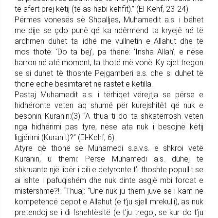
të afërt prej këtij (të as-habi kehfit).” (El-Kehf, 23-24).
Përmes vonesës së Shpalljes, Muhamedit a.s. i bëhet
me dije se çdo punë që ka ndërmend ta kryejë në të
ardhmen duhet ta lidhë me vullnetin e Allahut dhe të
mos thotë: ‘Do ta bëj’, pa thënë: ‘Insha Allah’, e nëse
harron në atë moment, ta thotë më vonë. Ky ajet tregon
se si duhet të thoshte Pejgamberi a.s. dhe si duhet të
thonë edhe besimtarët në rastet e këtilla.
Pastaj Muhamedit a.s. i tërhiqet vërejtja se përse e
hidhëronte veten aq shumë për kurejshitët që nuk e
besonin Kuranin:(3) “A thua ti do ta shkatërrosh veten
nga hidhërimi pas tyre, nëse ata nuk i besojnë këtij
ligjërimi (Kuranit)?” (El-Kehf, 6).
Atyre që thonë se Muhamedi s.a.v.s. e shkroi vetë
Kuranin, u themi: Përse Muhamedi a.s. duhej të
shkruante një libër i cili e detyronte t’i thoshte popullit se
ai ishte i pafuqishëm dhe nuk dinte asgjë mbi forcat e
mistershme?!: “Thuaj: “Unë nuk ju them juve se i kam në
kompetencë depot e Allahut (e t’ju sjell mrekulli), as nuk
pretendoj se i di fshehtësitë (e t’ju tregoj, se kur do t’ju