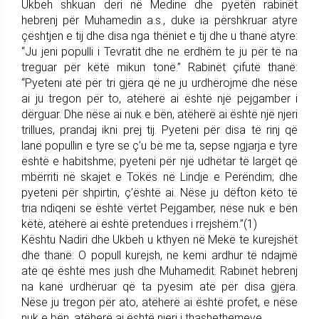
Ukbeh shkuan deri në Medine dhe pyetën rabinët
hebrenj për Muhamedin a.s., duke ia përshkruar atyre
çështjen e tij dhe disa nga thëniet e tij dhe u thanë atyre:
“Ju jeni populli i Tevratit dhe ne erdhëm te ju për të na
treguar për këtë mikun tonë.” Rabinët çifutë thanë:
“Pyeteni atë për tri gjëra që ne ju urdhërojmë dhe nëse
ai ju tregon për to, atëherë ai është një pejgamber i
dërguar. Dhe nëse ai nuk e bën, atëherë ai është një njeri
trillues, prandaj ikni prej tij. Pyeteni për disa të rinj që
lanë popullin e tyre se ç’u bë me ta, sepse ngjarja e tyre
është e habitshme; pyeteni për një udhëtar të largët që
mbërriti në skajet e Tokës në Lindje e Perëndim; dhe
pyeteni për shpirtin, ç’është ai. Nëse ju dëfton këto të
tria ndiqeni se është vërtet Pejgamber, nëse nuk e bën
këtë, atëherë ai është pretendues i rrejshëm.”(1)
Kështu Nadiri dhe Ukbeh u kthyen në Mekë te kurejshët
dhe thanë: O popull kurejsh, ne kemi ardhur të ndajmë
atë që është mes jush dhe Muhamedit. Rabinët hebrenj
na kanë urdhëruar që ta pyesim atë për disa gjëra.
Nëse ju tregon për ato, atëherë ai është profet, e nëse
nuk e bën, atëherë ai është njeri i thashethemeve.