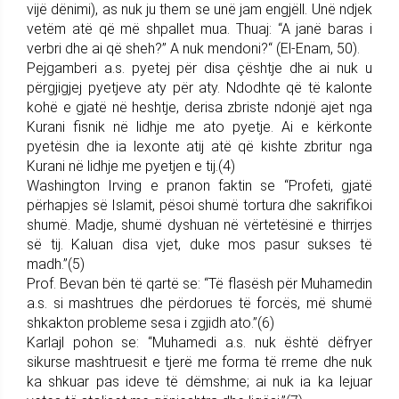
vijë dënimi), as nuk ju them se unë jam engjëll. Unë ndjek
vetëm atë që më shpallet mua. Thuaj: “A janë baras i
verbri dhe ai që sheh?” A nuk mendoni?“ (El-Enam, 50).
Pejgamberi a.s. pyetej për disa çështje dhe ai nuk u
përgjigjej pyetjeve aty për aty. Ndodhte që të kalonte
kohë e gjatë në heshtje, derisa zbriste ndonjë ajet nga
Kurani fisnik në lidhje me ato pyetje. Ai e kërkonte
pyetësin dhe ia lexonte atij atë që kishte zbritur nga
Kurani në lidhje me pyetjen e tij.(4)
Washington Irving e pranon faktin se “Profeti, gjatë
përhapjes së Islamit, pësoi shumë tortura dhe sakrifikoi
shumë. Madje, shumë dyshuan në vërtetësinë e thirrjes
së tij. Kaluan disa vjet, duke mos pasur sukses të
madh.”(5)
Prof. Bevan bën të qartë se: “Të flasësh për Muhamedin
a.s. si mashtrues dhe përdorues të forcës, më shumë
shkakton probleme sesa i zgjidh ato.”(6)
Karlajl pohon se: “Muhamedi a.s. nuk është dëfryer
sikurse mashtruesit e tjerë me forma të rreme dhe nuk
ka shkuar pas ideve të dëmshme; ai nuk ia ka lejuar