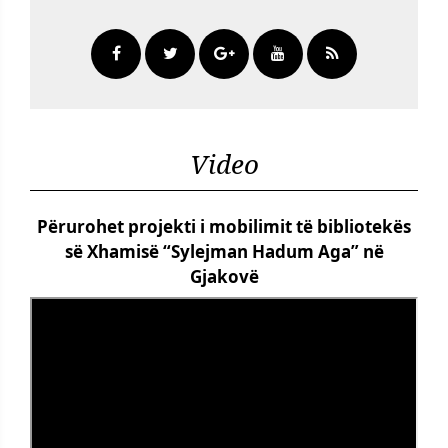
Video
Përurohet projekti i mobilimit të bibliotekës
së Xhamisë “Sylejman Hadum Aga” në
Gjakovë