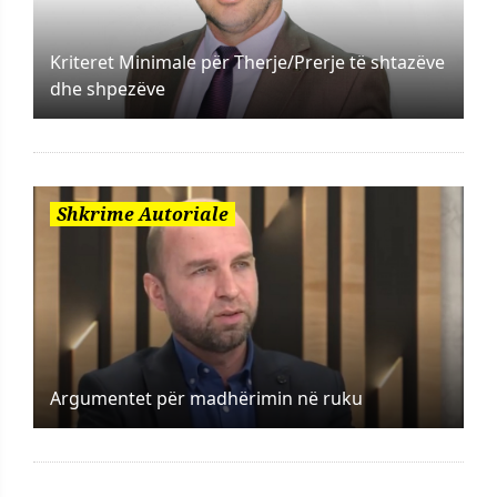
Kriteret Minimale për Therje/Prerje të shtazëve
dhe shpezëve
Shkrime Autoriale
Argumentet për madhërimin në ruku