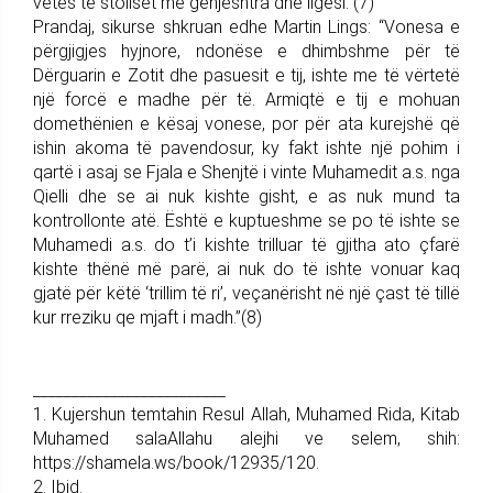
vetes të stoliset me gënjeshtra dhe ligësi.”(7)
Prandaj, sikurse shkruan edhe Martin Lings: “Vonesa e
përgjigjes hyjnore, ndonëse e dhimbshme për të
Dërguarin e Zotit dhe pasuesit e tij, ishte me të vërtetë
një forcë e madhe për të. Armiqtë e tij e mohuan
domethënien e kësaj vonese, por për ata kurejshë që
ishin akoma të pavendosur, ky fakt ishte një pohim i
qartë i asaj se Fjala e Shenjtë i vinte Muhamedit a.s. nga
Qielli dhe se ai nuk kishte gisht, e as nuk mund ta
kontrollonte atë. Është e kuptueshme se po të ishte se
Muhamedi a.s. do t’i kishte trilluar të gjitha ato çfarë
kishte thënë më parë, ai nuk do të ishte vonuar kaq
gjatë për këtë ‘trillim të ri’, veçanërisht në një çast të tillë
kur rreziku qe mjaft i madh.”(8)
_________________________
1. Kujershun temtahin Resul Allah, Muhamed Rida, Kitab
Muhamed salaAllahu alejhi ve selem, shih:
https://shamela.ws/book/12935/120.
2. Ibid.