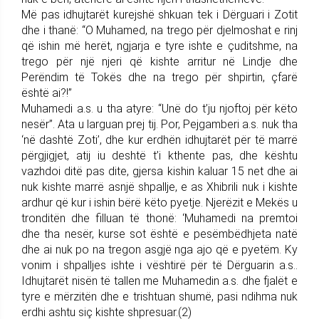
Më pas idhujtarët kurejshë shkuan tek i Dërguari i Zotit
dhe i thanë: “O Muhamed, na trego për djelmoshat e rinj
që ishin më herët, ngjarja e tyre ishte e çuditshme, na
trego për një njeri që kishte arritur në Lindje dhe
Perëndim të Tokës dhe na trego për shpirtin, çfarë
është ai?!”
Muhamedi a.s. u tha atyre: “Unë do t’ju njoftoj për këto
nesër”. Ata u larguan prej tij. Por, Pejgamberi a.s. nuk tha
‘në dashtë Zoti’, dhe kur erdhën idhujtarët për të marrë
përgjigjet, atij iu deshtë t’i kthente pas, dhe kështu
vazhdoi ditë pas dite, gjersa kishin kaluar 15 net dhe ai
nuk kishte marrë asnjë shpallje, e as Xhibrili nuk i kishte
ardhur që kur i ishin bërë këto pyetje. Njerëzit e Mekës u
tronditën dhe filluan të thonë: ‘Muhamedi na premtoi
dhe tha nesër, kurse sot është e pesëmbëdhjeta natë
dhe ai nuk po na tregon asgjë nga ajo që e pyetëm. Ky
vonim i shpalljes ishte i vështirë për të Dërguarin a.s..
Idhujtarët nisën të tallen me Muhamedin a.s. dhe fjalët e
tyre e mërzitën dhe e trishtuan shumë, pasi ndihma nuk
erdhi ashtu siç kishte shpresuar.(2)