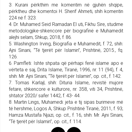
3. Kurani përkthim me komentim në gjuhën shqipe,
përktheu dhe komentoi H. Sherif Ahmeti, shih komentin
224 në f. 323.
4. Dr. Muhamed Seid Ramadan El uti, Fikhu Sire, studime
metodologjike-shkencore për biografinë e Muhamedit
alejhi selam, Shkup, 2018, f. 86.
5. Washington Irving, Biografia e Muhamedit, f. 72, shih:
Ajni Sinani, “Të tjerët për Islamin”, Prishtinë, 2015., fq.
126.
6. Pamfleti: Ishte shpata që përhapi fenë islame apo e
vërteta e saj, Drita Islame, Tiranë, 1996, nr. 11 (94), f. 4,
shih: Mr. Ajni Sinani, “Të tjerët për Islamin”, op. cit., f. 142.
7. Tomas Karlajl, shih: Dituria Islame, revistë mujore
fetare, shkencore e kulturore, nr. 358, viti 34, Prishtinë,
shtator 2020/ safer 1442, f. 43- 44.
8. Martin Lings, Muhamedi: jeta e tij sipas burimeve më
të hershme, Logos A, Shkup Prishtinë Tiranë, 2011, f. 93;
Hamza Mustafa Njazi, op. cit., f. 16, shih: Mr. Ajni Sinani,
“Të tjerët për Islamin”, op. cit., f. 114.