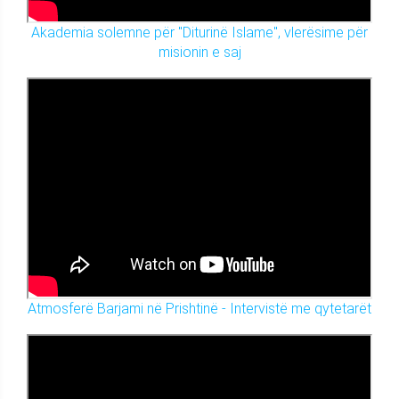
Akademia solemne për "Diturinë Islame", vlerësime për
misionin e saj
Atmosferë Barjami në Prishtinë - Intervistë me qytetarët