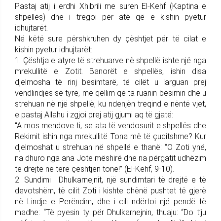
Pastaj atij i erdhi Xhibrili me suren El-Kehf (Kaptina e
shpellës) dhe i tregoi për atë që e kishin pyetur
idhujtarët.
Në këtë sure përshkruhen dy çështjet për të cilat e
kishin pyetur idhujtarët:
1. Çështja e atyre të strehuarve në shpellë ishte një nga
mrekullitë e Zotit. Banorët e shpellës, ishin disa
djelmosha të rinj besimtarë, të cilët u larguan prej
vendlindjes së tyre, me qëllim që ta ruanin besimin dhe u
strehuan në një shpellë, ku ndenjën treqind e nëntë vjet,
e pastaj Allahu i zgjoi prej atij gjumi aq të gjatë:
“A mos mendove ti, se ata të vendosurit e shpellës dhe
Rekimit ishin nga mrekullitë Tona më të çuditshme? Kur
djelmoshat u strehuan në shpellë e thanë: “O Zoti ynë,
na dhuro nga ana Jote mëshirë dhe na përgatit udhëzim
të drejtë në tërë çështjen tonë!” (El-Kehf, 9-10).
2. Sundimi i Dhulkarnejnit, një sundimtari të drejtë e të
devotshëm, të cilit Zoti i kishte dhënë pushtet të gjerë
në Lindje e Perëndim, dhe i cili ndërtoi një pendë të
madhe: “Të pyesin ty për Dhulkarnejnin, thuaju: “Do t’ju