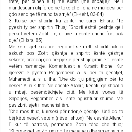
rrëfej për punën e tij me Kuran (me shpallje)”. Ne i
mundësuam atij forcë në tokë dhe i dhamë mundësi për
çdo send që të mund ta arrijë.” (El-Kehf, 83-84).
3. Kurse për shpirtin ka zbritur në suren El-Isra: “Të
pyesin ty për shpirtin; Thuaj: “Shpirti është çështje që i
përket vetëm Zotit tim, e juve ju është dhënë fort pak
dije.” (El-Isra, 85).
Me këtë ajet kuranor tregohet se rreth shpirtit nuk di
askush pos Zotit, çështja e shpirtit është çështje
sekrete, prandaj çdo përpjekje për shpjegimin e tij është
vetëm hamendje. Komentuesit e Kuranit thonë: Kur
njerëzit e pyetën Pejgamberin a. s. për tri çështjet,
Muhamedi a. s. u tha: “Unë do t’ju përgjigjem për to
nesër.” Ai nuk tha: ‘Në dashtë Allahu’, kështu që shpallja
u mbajt pesëmbëdhjetë ditë. Me këtë vonës të
Shpalljes, Pejgamberi a.s. ishte ngushtuar shumë. Më
pas zbriti ajeti i madhërishëm:
“Dhe mos thuaj kurrsesi për ndonjë çështje: ‘Unë do ta
bëj këtë nesër’, vetëm (nëse i shton): ‘Në dashtë Allahu!’
E kur të harrosh, përmende Zotin tënd dhe thuaj:
“Shpresohet se Zoti im do të më japë udhëzim edhe më