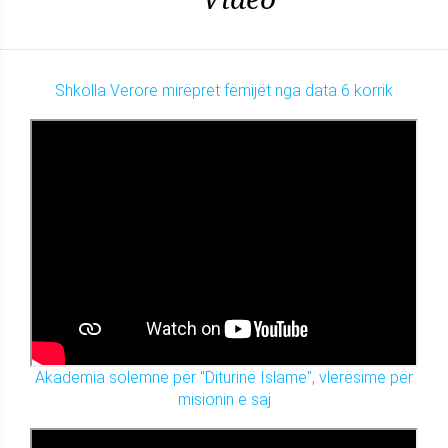
Shkolla Verore mirëpret fëmijët nga data 6 korrik
Akademia solemne për "Diturinë Islame", vlerësime për
misionin e saj