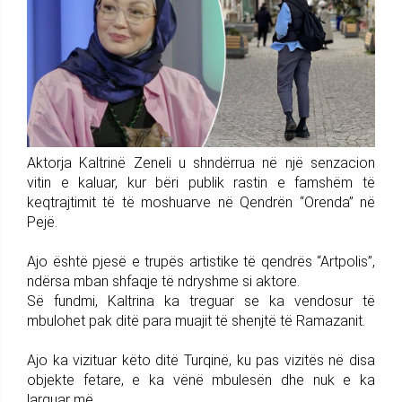
Aktorja Kaltrinë Zeneli u shndërrua në një senzacion
vitin e kaluar, kur bëri publik rastin e famshëm të
keqtrajtimit të të moshuarve në Qendrën “Orenda” në
Pejë.
Ajo është pjesë e trupës artistike të qendrës “Artpolis”,
ndërsa mban shfaqje të ndryshme si aktore.
Së fundmi, Kaltrina ka treguar se ka vendosur të
mbulohet pak ditë para muajit të shenjtë të Ramazanit.
Ajo ka vizituar këto ditë Turqinë, ku pas vizitës në disa
objekte fetare, e ka vënë mbulesën dhe nuk e ka
larguar më.