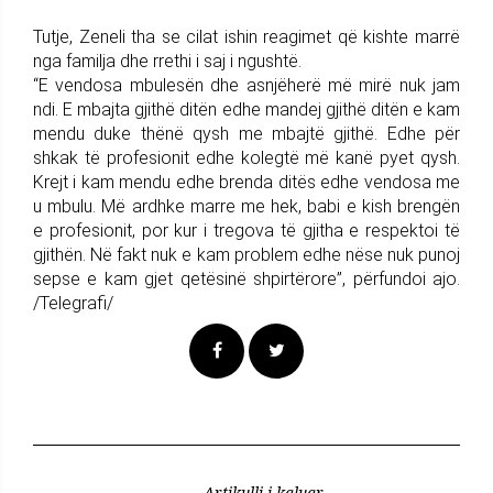
Tutje, Zeneli tha se cilat ishin reagimet që kishte marrë
nga familja dhe rrethi i saj i ngushtë.
“E vendosa mbulesën dhe asnjëherë më mirë nuk jam
ndi. E mbajta gjithë ditën edhe mandej gjithë ditën e kam
mendu duke thënë qysh me mbajtë gjithë. Edhe për
shkak të profesionit edhe kolegtë më kanë pyet qysh.
Krejt i kam mendu edhe brenda ditës edhe vendosa me
u mbulu. Më ardhke marre me hek, babi e kish brengën
e profesionit, por kur i tregova të gjitha e respektoi të
gjithën. Në fakt nuk e kam problem edhe nëse nuk punoj
sepse e kam gjet qetësinë shpirtërore”, përfundoi ajo.
/Telegrafi/
Artikulli i kaluar