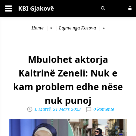
KBI Gjakovë
Kërko
Home
»
Lajme nga Kosova
»
Mbulohet aktorja
Kaltrinë Zeneli: Nuk e
kam problem edhe nëse
nuk punoj
E Martë, 21 Mars 2023
0 komente