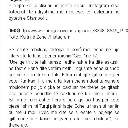
E njëjta ka publikuar në rrjetin social Instagram disa
fotografi të ndryshme me mbulesë, të realizuara në
qytetin e Stambollit.
[IMG]http://www.islamgjakova.net/uploads/334818549_19
Foto: Kaltrinë Zeneli/Instagram
Se është mbuluar, aktorja e konfirmoi edhe në një
intervistë të fundit për emisionin “Gjesi” në T7.
“Unë qe tri vite fali namaz , edhe nuk e ka ditë askush,
në fakt e kanë ditë vetëm rrethi i ngushtë edhe kushdo
që më ka pa duke u falë. E kam mbajte gjithmonë për
vete. Kur kam fillu me u fal kam thënë ndoshta najherë
mbulohem po jo diçka të caktuar me thënë që qitash
ose ndonjë periudhë të caktuar se kur me u mbulu.
Ishim në Turqi është hera e parë që po flas për këtë
pjesë. Ishim në Turqi për shfaqje. Edhe iu thash të hanën
du me u mbulu veç me ditë se si është si ndjenjë se
gjithmonë më kanë pëlqyer gratë me mbulesë”, ka
thënë ajo.