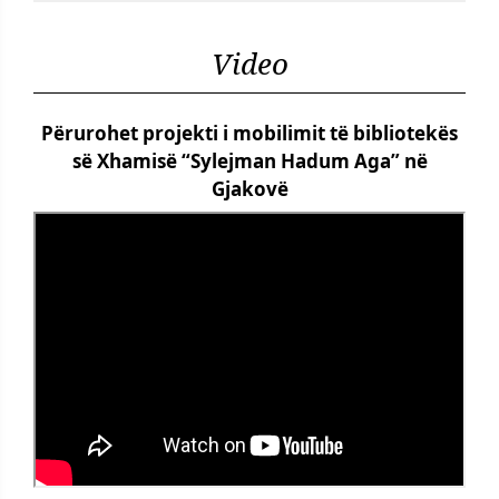
Video
Përurohet projekti i mobilimit të bibliotekës
së Xhamisë “Sylejman Hadum Aga” në
Gjakovë