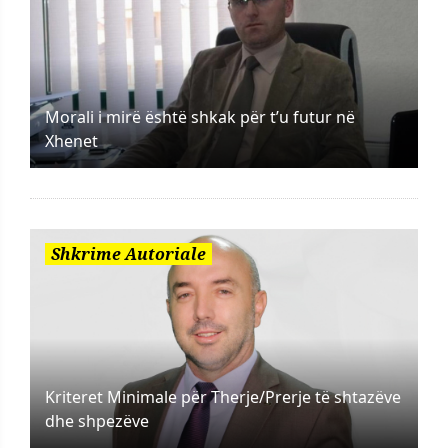
Morali i mirë është shkak për t’u futur në
Xhenet
Shkrime Autoriale
Kriteret Minimale për Therje/Prerje të shtazëve
dhe shpezëve