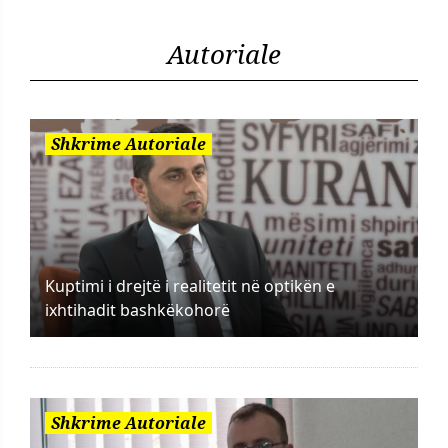
Autoriale
Shkrime Autoriale
Kuptimi i drejtë i realitetit në optikën e
ixhtihadit bashkëkohorë
Shkrime Autoriale