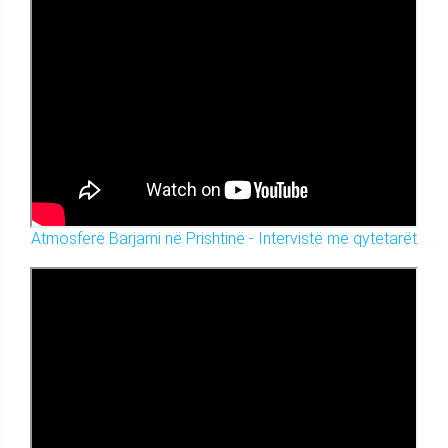
Atmosferë Barjami në Prishtinë - Intervistë me qytetarët