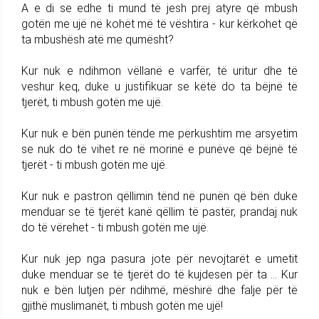
A e di se edhe ti mund të jesh prej atyre që mbush
gotën me ujë në kohët më të vështira - kur kërkohet që
ta mbushësh atë me qumësht?
Kur nuk e ndihmon vëllanë e varfër, të uritur dhe të
veshur keq, duke u justifikuar se këtë do ta bëjnë të
tjerët, ti mbush gotën me ujë.
Kur nuk e bën punën tënde me përkushtim me arsyetim
se nuk do të vihet re në morinë e punëve që bëjnë të
tjerët - ti mbush gotën me ujë.
Kur nuk e pastron qëllimin tënd në punën që bën duke
menduar se të tjerët kanë qëllim të pastër, prandaj nuk
do të vërehet - ti mbush gotën me ujë.
Kur nuk jep nga pasura jote për nevojtarët e umetit
duke menduar se të tjerët do të kujdesen për ta ... Kur
nuk e bën lutjen për ndihmë, mëshirë dhe falje për të
gjithë muslimanët, ti mbush gotën me ujë!