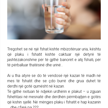
Tregohet se në një fshat kishte mbizotëruar uria, kështu
që plaku i fshatit kishte caktuar një detyrë të
jashtëzakonshme për të gjithë banorët e atij fshati, për
të përballuar thatësinë dhe urinë...
Ai u tha atyre se do të vendosë një kazan të madh në
mes të fshatit dhe se çdo burrë dhe grua duhet të
derdhi një gotë qumësht në kazan.
Të gjithë nxituan të ndjekin urdhërin e plakut – u zgjuan
fshehtasi në mesnatë dhe derdhën përmbajtjen e gotës
që kishin sjellë. Në mëngjes plaku i fshatit e hap kazanin
... dhe çfarë pa ???