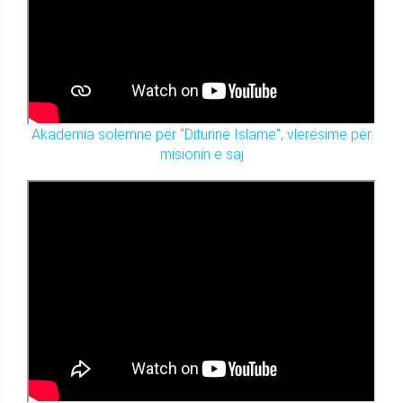
Akademia solemne për "Diturinë Islame", vlerësime për
misionin e saj