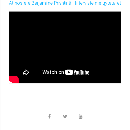
Atmosferë Barjami në Prishtinë - Intervistë me qytetarët