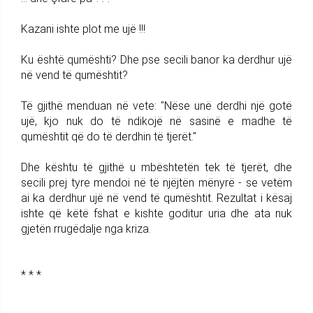
Kazani ishte plot me ujë !!!
Ku është qumështi? Dhe pse secili banor ka derdhur ujë
në vend të qumështit?
Të gjithë menduan në vete: "Nëse unë derdhi një gotë
ujë, kjo nuk do të ndikojë në sasinë e madhe të
qumështit që do të derdhin të tjerët."
Dhe kështu të gjithë u mbështetën tek të tjerët, dhe
secili prej tyre mendoi në të njëjtën mënyrë - se vetëm
ai ka derdhur ujë në vend të qumështit. Rezultat i kësaj
ishte që këtë fshat e kishte goditur uria dhe ata nuk
gjetën rrugëdalje nga kriza.
* * *