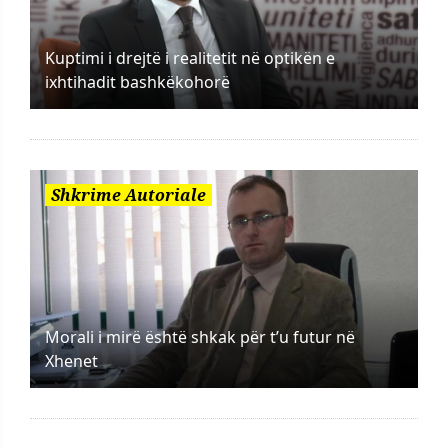
Kuptimi i drejtë i realitetit në optikën e
ixhtihadit bashkëkohorë
Shkrime Autoriale
Morali i mirë është shkak për t’u futur në
Xhenet