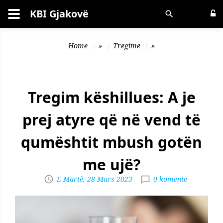
KBI Gjakovë
Kërko
Home
»
Tregime
»
Tregim këshillues: A je
prej atyre që në vend të
qumështit mbush gotën
me ujë?
E Martë, 28 Mars 2023
0 komente