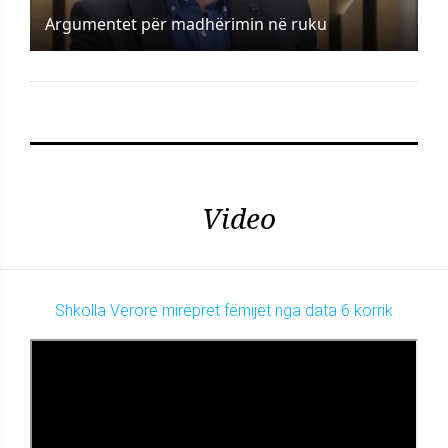
Argumentet për madhërimin në ruku
Video
Shkolla Verore mirëpret fëmijët nga data 6 korrik