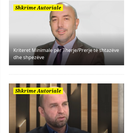
Shkrime Autoriale
Kriteret Minimale për Therje/Prerje të shtazëve
dhe shpezëve
Shkrime Autoriale