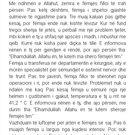
Me ndihmën e Allahut, zemra e fëmijës filloi të rrah
përsëri. Pas këtij dështimi, fëmija i shpëtoi gjashtë
sulmeve të ngjashme para. Tre muaj kaluan pas gjithë
kësaj, por fëmija ende nuk kishte lëvizur. Kur në fund
tregoi shenja të jetës, u përball me një problem tjetër,
mbi kokën e tij u shfaq një apsces i madh, i mbushur me
qelb. Kurrë nuk kisha parë diçka të tillë. E informova
nënën e tij për gjendjen e rëndë, por ajo përsëri tha:
"Elhamdulilah. Allahu im, të lutem ma shëro fëmijën tim."
Fëmija u transferua në departamentin e kirurgjisë, aty e
morën specialistët për sëmundjet e sistemit nervor dhe
të trurit. Pas tre javësh, fëmija filloi të shërohet nga
operacioni i ri, por ende nuk lëvizte. Problemet nuk u
ndalën me kaq. Pas kësaj fëmija u sëmurë nga një
helmim i çuditshëm i gjakut, temperatura e tij u rrit në
41,2 ° C. E informova nënën e tij, dhe ajo përsëri, me
durim tha "Elhamdulilah. Allahu im të lutëm shëroje
fëmijën tim."
Vazhduam të luftojmë për jetën e fëmijës së saj. Pas 6
muajsh fëmija u largua nga kujdesi intensiv. Por, nuk