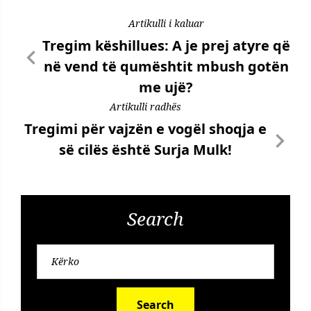
Artikulli i kaluar
Tregim këshillues: A je prej atyre që
në vend të qumështit mbush gotën
me ujë?
Artikulli radhës
Tregimi për vajzën e vogël shoqja e
së cilës është Surja Mulk!
Search
Search