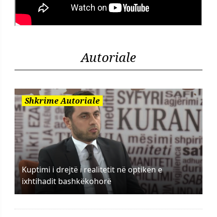
Autoriale
Shkrime Autoriale
Kuptimi i drejtë i realitetit në optikën e
ixhtihadit bashkëkohorë