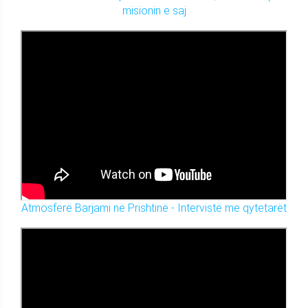
misionin e saj
Atmosferë Barjami në Prishtinë - Intervistë me qytetarët