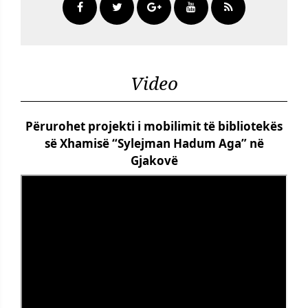
Video
Përurohet projekti i mobilimit të bibliotekës
së Xhamisë “Sylejman Hadum Aga” në
Gjakovë