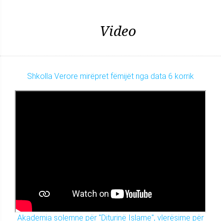
Video
Shkolla Verore mirëpret fëmijët nga data 6 korrik
Akademia solemne për "Diturinë Islame", vlerësime për