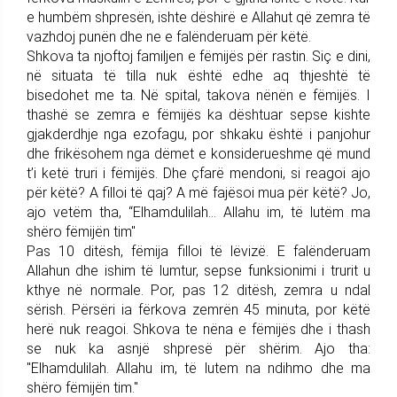
e humbëm shpresën, ishte dëshirë e Allahut që zemra të
vazhdoj punën dhe ne e falënderuam për këtë.
Shkova ta njoftoj familjen e fëmijës për rastin. Siç e dini,
në situata të tilla nuk është edhe aq thjeshtë të
bisedohet me ta. Në spital, takova nënën e fëmijës. I
thashë se zemra e fëmijës ka dështuar sepse kishte
gjakderdhje nga ezofagu, por shkaku është i panjohur
dhe frikësohem nga dëmet e konsiderueshme që mund
t’i ketë truri i fëmijës. Dhe çfarë mendoni, si reagoi ajo
për këtë? A filloi të qaj? A më fajësoi mua për këtë? Jo,
ajo vetëm tha, “Elhamdulilah... Allahu im, të lutëm ma
shëro fëmijën tim"
Pas 10 ditësh, fëmija filloi të lëvizë. E falënderuam
Allahun dhe ishim të lumtur, sepse funksionimi i trurit u
kthye në normale. Por, pas 12 ditësh, zemra u ndal
sërish. Përsëri ia fërkova zemrën 45 minuta, por këtë
herë nuk reagoi. Shkova te nëna e fëmijës dhe i thash
se nuk ka asnjë shpresë për shërim. Ajo tha:
"Elhamdulilah. Allahu im, të lutem na ndihmo dhe ma
shëro fëmijën tim."