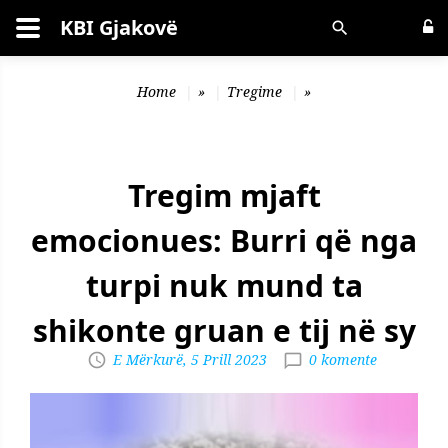
KBI Gjakovë
Kërko
Home
»
Tregime
»
Tregim mjaft
emocionues: Burri që nga
turpi nuk mund ta
shikonte gruan e tij në sy
E Mërkurë, 5 Prill 2023
0 komente