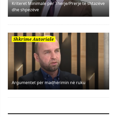
Kriteret Minimale për Therje/Prerje të shtazëve
dhe shpezëve
Shkrime Autoriale
Argumentet për madhërimin në ruku