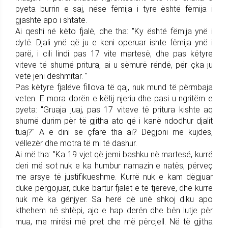
pyeta burrin e saj, nëse fëmija i tyre është fëmija i
gjashtë apo i shtatë.
Ai qeshi në këto fjalë, dhe tha: "Ky është fëmija ynë i
dytë. Djali ynë që ju e keni operuar ishte fëmija ynë i
parë, i cili lindi pas 17 vite martesë, dhe pas këtyre
viteve të shumë pritura, ai u sëmurë rëndë, për çka ju
vetë jeni dëshmitar. "
Pas këtyre fjalëve fillova të qaj, nuk mund të përmbaja
veten. E mora dorën e këtij njeriu dhe pasi u ngritëm e
pyeta: "Gruaja juaj, pas 17 viteve të pritura kishte aq
shumë durim për të gjitha ato që i kanë ndodhur djalit
tuaj?" A e dini se çfarë tha ai? Dëgjoni me kujdes,
vëllezër dhe motra të mi të dashur.
Ai më tha: "Ka 19 vjet që jemi bashku në martesë, kurrë
deri më sot nuk e ka humbur namazin e natës, përveç
me arsye të justifikueshme. Kurrë nuk e kam dëgjuar
duke përgojuar, duke bartur fjalët e të tjerëve, dhe kurrë
nuk më ka gënjyer. Sa herë që unë shkoj diku apo
kthehem në shtëpi, ajo e hap derën dhe bën lutje për
mua, me mirësi më pret dhe më përcjell. Në të gjitha