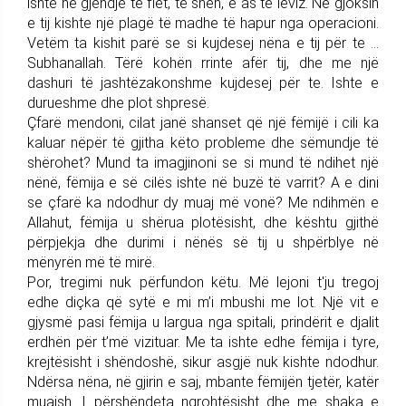
ishte në gjendje të flet, të sheh, e as të lëviz. Në gjoksin
e tij kishte një plagë të madhe të hapur nga operacioni.
Vetëm ta kishit parë se si kujdesej nëna e tij për te ...
Subhanallah. Tërë kohën rrinte afër tij, dhe me një
dashuri të jashtëzakonshme kujdesej për te. Ishte e
durueshme dhe plot shpresë.
Çfarë mendoni, cilat janë shanset që një fëmijë i cili ka
kaluar nëpër të gjitha këto probleme dhe sëmundje të
shërohet? Mund ta imagjinoni se si mund të ndihet një
nënë, fëmija e së cilës ishte në buzë të varrit? A e dini
se çfarë ka ndodhur dy muaj më vonë? Me ndihmën e
Allahut, fëmija u shërua plotësisht, dhe kështu gjithë
përpjekja dhe durimi i nënës së tij u shpërblye në
mënyrën më të mirë.
Por, tregimi nuk përfundon këtu. Më lejoni t'ju tregoj
edhe diçka që sytë e mi m’i mbushi me lot. Një vit e
gjysmë pasi fëmija u largua nga spitali, prindërit e djalit
erdhën për t’më vizituar. Me ta ishte edhe fëmija i tyre,
krejtësisht i shëndoshë, sikur asgjë nuk kishte ndodhur.
Ndërsa nëna, në gjirin e saj, mbante fëmijën tjetër, katër
muajsh. I përshëndeta ngrohtësisht dhe me shaka e