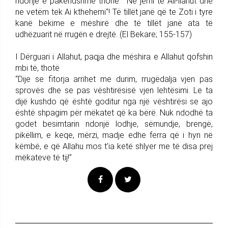
ndonjë e pakëndshme thonë: "Ne jemi të All-llahut dhe
ne vetëm tek Ai kthehemi"! Të tillët janë që te Zoti i tyre
kanë bekime e mëshirë dhe të tillët janë ata të
udhëzuarit në rrugën e drejtë. (El Bekare; 155-157)
I Dërguari i Allahut, paqja dhe mëshira e Allahut qofshin
mbi të, thotë
“Dije se fitorja arrihet me durim, rrugëdalja vjen pas
sprovës dhe se pas vështirësisë vjen lehtësimi. Le ta
dijë kushdo që është goditur nga një vështirësi se ajo
është shpagim për mëkatet që ka bërë. Nuk ndodhë ta
godet besimtarin ndonjë lodhje, sëmundje, brengë,
pikëllim, e keqe, mërzi, madje edhe ferra që i hyn në
këmbë, e që Allahu mos t’ia ketë shlyer me të disa prej
mëkateve të tij!”