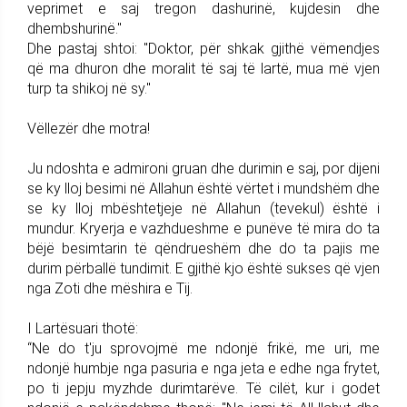
veprimet e saj tregon dashurinë, kujdesin dhe
dhembshurinë."
Dhe pastaj shtoi: "Doktor, për shkak gjithë vëmendjes
që ma dhuron dhe moralit të saj të lartë, mua më vjen
turp ta shikoj në sy."
Vëllezër dhe motra!
Ju ndoshta e admironi gruan dhe durimin e saj, por dijeni
se ky lloj besimi në Allahun është vërtet i mundshëm dhe
se ky lloj mbështetjeje në Allahun (tevekul) është i
mundur. Kryerja e vazhdueshme e punëve të mira do ta
bëjë besimtarin të qëndrueshëm dhe do ta pajis me
durim përballë tundimit. E gjithë kjo është sukses që vjen
nga Zoti dhe mëshira e Tij.
I Lartësuari thotë:
“Ne do t'ju sprovojmë me ndonjë frikë, me uri, me
ndonjë humbje nga pasuria e nga jeta e edhe nga frytet,
po ti jepju myzhde durimtarëve. Të cilët, kur i godet