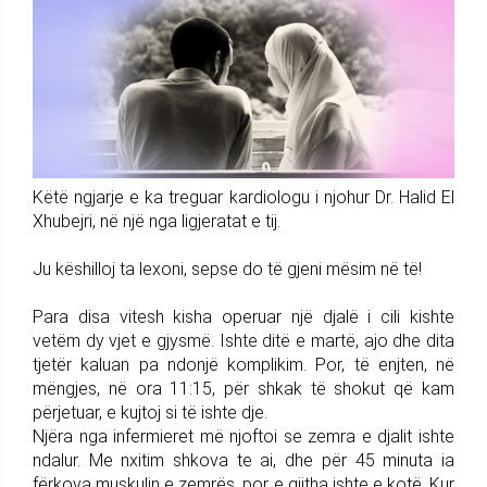
Këtë ngjarje e ka treguar kardiologu i njohur Dr. Halid El
Xhubejri, në një nga ligjeratat e tij.
Ju këshilloj ta lexoni, sepse do të gjeni mësim në të!
Para disa vitesh kisha operuar një djalë i cili kishte
vetëm dy vjet e gjysmë. Ishte ditë e martë, ajo dhe dita
tjetër kaluan pa ndonjë komplikim. Por, të enjten, në
mëngjes, në ora 11:15, për shkak të shokut që kam
përjetuar, e kujtoj si të ishte dje.
Njëra nga infermieret më njoftoi se zemra e djalit ishte
ndalur. Me nxitim shkova te ai, dhe për 45 minuta ia
fërkova muskulin e zemrës, por e gjitha ishte e kotë. Kur