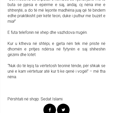
buta se pjesa e epërme e saj, andaj, oj nëna ime e
shtrenjtë, a do të më lejonte madhëria juaj që të bindem
edhe praktikisht për këtë teori, duke i puthur me buzët e
mia!”
E futa telefonin në xhep dhe vazhdova rrugën.
Kur u ktheva në shtëpi, e gjeta nën tek më priste në
dhomën e pritjes ndërsa në fytyrën e saj shiheshin
gëzimi dhe lotët.
“Nuk do të lejoj ta vërtetosh teorinë tënde, për shkak se
unë e kam vërtetuar atë kur ti ke qenë i vogël” – më tha
nëna.
Përshtati në shqip: Sedat Islami