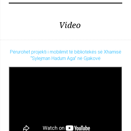
Video
Përurohet projekti i mobilimit të bibliotekës së Xhamisë
“Sylejman Hadum Aga” në Gjakovë