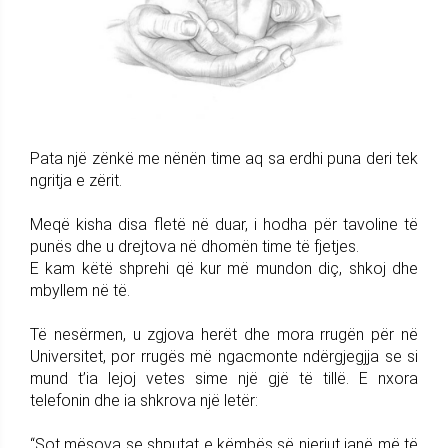
Pata një zënkë me nënën time aq sa erdhi puna deri tek
ngritja e zërit.
Meqë kisha disa fletë në duar, i hodha për tavoline të
punës dhe u drejtova në dhomën time të fjetjes.
E kam këtë shprehi që kur më mundon diç, shkoj dhe
mbyllem në të.
Të nesërmen, u zgjova herët dhe mora rrugën për në
Universitet, por rrugës më ngacmonte ndërgjegjja se si
mund t’ia lejoj vetes sime një gjë të tillë. E nxora
telefonin dhe ia shkrova një letër:
“Sot mësova se shputat e këmbës së njeriut janë më të