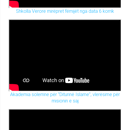
Shkolla Verore mirëpret fëmijët nga data 6 korrik
Akademia solemne për "Diturinë Islame", vlerësime për
misionin e saj