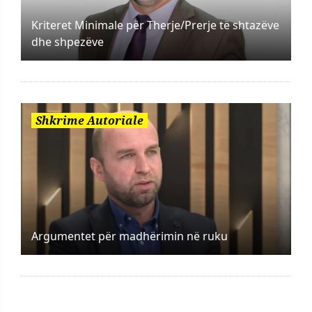
Kriteret Minimale për Therje/Prerje të shtazëve
dhe shpezëve
Shkrime Autoriale
Argumentet për madhërimin në ruku