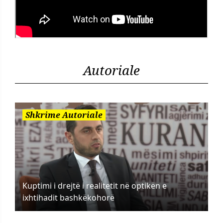
Autoriale
Shkrime Autoriale
Kuptimi i drejtë i realitetit në optikën e
ixhtihadit bashkëkohorë