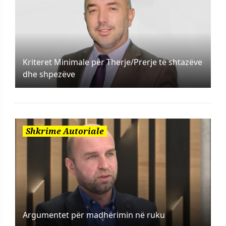
Kriteret Minimale për Therje/Prerje të shtazëve
dhe shpezëve
Shkrime Autoriale
Argumentet për madhërimin në ruku