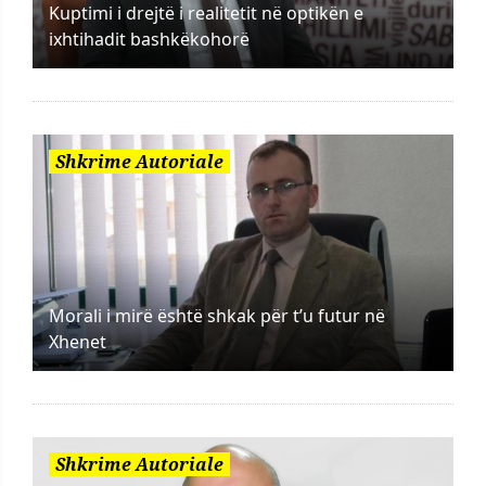
Kuptimi i drejtë i realitetit në optikën e
ixhtihadit bashkëkohorë
Shkrime Autoriale
Morali i mirë është shkak për t’u futur në
Xhenet
Shkrime Autoriale