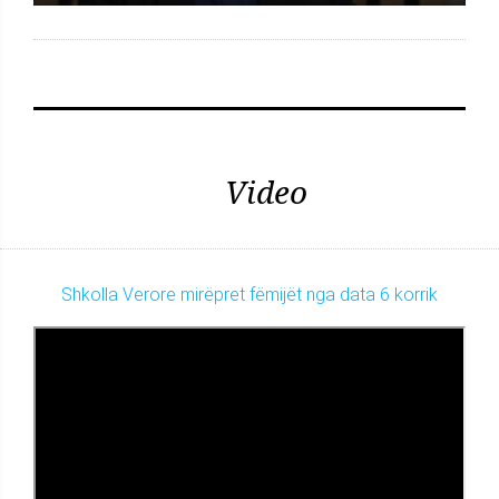
Video
Shkolla Verore mirëpret fëmijët nga data 6 korrik