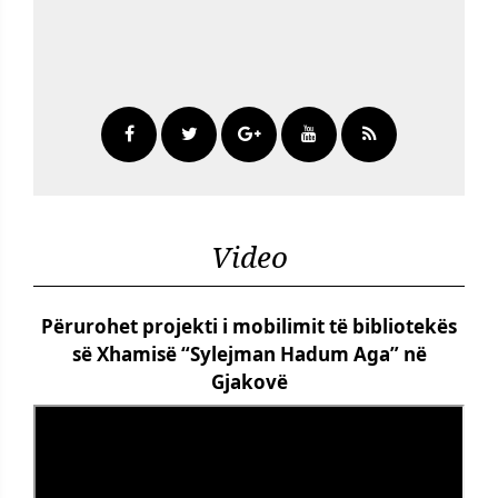
Video
Përurohet projekti i mobilimit të bibliotekës
së Xhamisë “Sylejman Hadum Aga” në
Gjakovë