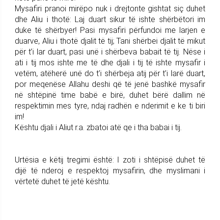
Mysafiri pranoi mirëpo nuk i drejtonte gishtat siç duhet
dhe Aliu i thotë: Laj duart sikur të ishte shërbëtori im
duke të shërbyer! Pasi mysafiri përfundoi me larjen e
duarve, Aliu i thotë djalit të tij; Tani shërbei djalit të mikut
për t’i lar duart, pasi unë i shërbeva babait të tij. Nëse i
ati i tij mos ishte me të dhe djali i tij të ishte mysafir i
vetëm, atëherë unë do t’i shërbeja atij për t’i larë duart,
por meqenëse Allahu deshi që të jenë bashkë mysafir
në shtëpinë time babë e birë, duhet bërë dallim në
respektimin mes tyre, ndaj radhën e nderimit e ke ti biri
im!
Kështu djali i Aliut r.a. zbatoi atë qe i tha babai i tij.
Urtësia e këtij tregimi është: I zoti i shtëpisë duhet të
dijë të nderoj e respektoj mysafirin, dhe myslimani i
vërtetë duhet të jetë kështu.