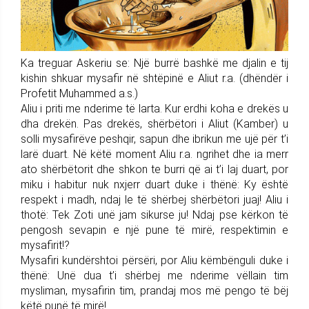
Ka treguar Askeriu se: Një burrë bashkë me djalin e tij
kishin shkuar mysafir në shtëpinë e Aliut r.a. (dhëndër i
Profetit Muhammed a.s.)
Aliu i priti me nderime të larta. Kur erdhi koha e drekës u
dha drekën. Pas drekës, shërbëtori i Aliut (Kamber) u
solli mysafirëve peshqir, sapun dhe ibrikun me ujë për t’i
larë duart. Në këtë moment Aliu r.a. ngrihet dhe ia merr
ato shërbëtorit dhe shkon te burri që ai t’i laj duart, por
miku i habitur nuk nxjerr duart duke i thënë: Ky është
respekt i madh, ndaj le të shërbej shërbëtori juaj! Aliu i
thotë: Tek Zoti unë jam sikurse ju! Ndaj pse kërkon të
pengosh sevapin e një pune të mirë, respektimin e
mysafirit!?
Mysafiri kundërshtoi përsëri, por Aliu këmbënguli duke i
thënë: Unë dua t’i shërbej me nderime vëllain tim
mysliman, mysafirin tim, prandaj mos më pengo të bëj
këtë punë të mirë!