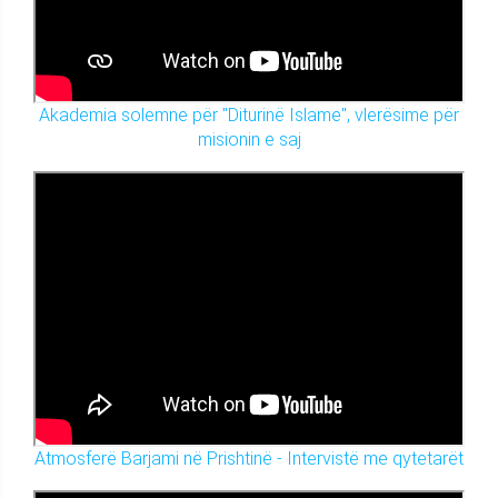
Akademia solemne për "Diturinë Islame", vlerësime për
misionin e saj
Atmosferë Barjami në Prishtinë - Intervistë me qytetarët