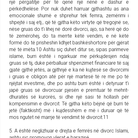
një përgatitje për të qenë një nënë e dashur e
përkëdhelëse. Por nuk duhet harruar gjithashtu as ana
emocionale shumë e shprehur tek femra, zemërimi i
shpejtë i saj etj., që të gjitha këto virtyte që tregojnë se,
nëse gruas do t’i lihej në dorë divorci, ajo, sa herë që do
të zemërohej, do ta merrte këtë vendim, e në këtë
formë do të prisheshin lidhjet bashkëshortore për gjërat
më të imëta.10 Ashtu siç duhet ditur se, sipas parimeve
islame, burri është i ngarkuar me përkujdesjen ndaj
gruas së tij, duke përballuar shpenzimet financiare të saj
gjatë gjithë jetës, ai gjithnjë e ka në kujtesë se divorcimi
i gruas e obligon atë për një martesë të re me po të
njëjtat investime, dhe po ashtu burri është i detyruar t’i
japë gruas së divorcuar pjesën e premtuar të mehrit-
dhuratës së kurorës, si dhe një sasi të hollash për
kompensimin e divorcit. Të gjitha këto bëjnë që burri të
jetë (faktikisht) më i kujdesshëm e më i duruar që të
mos ngutet në marrje të vendimit të divorcit.11
5. A është neglizhuar e drejta e femrës në divorc Islami,
ashtu siç promovon vlerat e barazisë