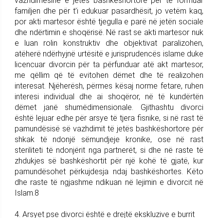
vazhdimësinë e jetës bashkëshortore për të formuar
familjen dhe për t’i edukuar pasardhësit, jo vetëm kaq,
por akti martesor është tjegulla e parë në jetën sociale
dhe ndërtimin e shoqërisë. Në rast se akti martesor nuk
e luan rolin konstruktiv dhe objektivat paralizohen,
atëherë ndërhyjnë urtësitë e jurisprudencës islame duke
licencuar divorcin për ta përfunduar atë akt martesor,
me qëllim që të evitohen dëmet dhe të realizohen
interesat. Njëherësh, përmes kësaj norme fetare, ruhen
interesi individual dhe ai shoqëror, në të kundërtën
dëmet janë shumëdimensionale. Gjithashtu divorci
është lejuar edhe për arsye të tjera fisnike, si në rast të
pamundësisë së vazhdimit të jetës bashkëshortore për
shkak të ndonjë sëmundjeje kronike, ose në rast
steriliteti të ndonjërit nga partnerët, si dhe në raste të
zhdukjes së bashkëshortit për një kohë të gjatë, kur
pamundësohet përkujdesja ndaj bashkëshortes. Këto
dhe raste të ngjashme ndikuan në lejimin e divorcit në
Islam.8
4. Arsyet pse divorci është e drejtë ekskluzive e burrit