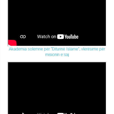
Akademia solemne për "Diturinë Islame", vlerësime për
misionin e saj