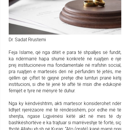
Dr. Sadat Rrustemi
Feja Islame, që nga ditët e para të shpalljes së fundit,
ka ndërmarrë hapa shumë konkretë në ruajtjen e një
prej institucioneve ma fondamentale në rrafshin social,
pra ruajtjen e martesës deri në përfundim të jetës, me
qëllim që çiftet të gjejnë prehje dhe lumturi pranë këtij
institucioni, si dhe të jenë të aftë të rrisin dhe edukojnë
fëmijët e tyre në mënyrë të duhur.
Nga ky këndvështrim, akti martesor konsiderohet ndër
lidhjet njerëzaore më të rëndësishëm, por edhe më të
shenjta, ngase Ligjvënësi këtë akt në mes të dy
bashkëshortëve e ka trajtuar si marrëveshje të fortë, siç
thotë Allahu xh.sh në Kuran: “Ato (gratë) kanë marrë prej