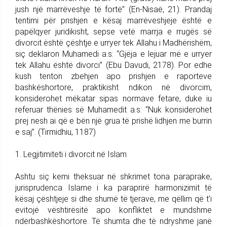
jush një marrëveshje të fortë” (En-Nisaë, 21). Prandaj
tentimi për prishjen e kësaj marrëveshjeje është e
papëlqyer juridikisht, sepse vetë marrja e rrugës së
divorcit është çështje e urryer tek Allahu i Madhërishëm,
siç deklaron Muhamedi a.s: “Gjëja e lejuar më e urryer
tek Allahu është divorci” (Ebu Davudi, 2178). Por edhe
kush tenton zbehjen apo prishjen e raporteve
bashkëshortore, praktikisht ndikon në divorcim,
konsiderohet mëkatar sipas normave fetare, duke iu
referuar thënies së Muhamedit a.s: “Nuk konsiderohet
prej nesh ai që e bën një grua të prishë lidhjen me burrin
e saj”. (Tirmidhiu, 1187)
1. Legjitimiteti i divorcit në Islam
Ashtu siç kemi theksuar në shkrimet tona paraprake,
jurisprudenca Islame i ka paraprirë harmonizimit të
kësaj çështjeje si dhe shumë të tjerave, me qëllim që t’i
evitojë vështirësitë apo konfliktet e mundshme
ndërbashkëshortore. Të shumta dhe të ndryshme janë