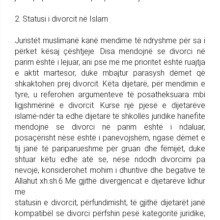
2. Statusi i divorcit në Islam
Juristët muslimanë kanë mendime të ndryshme për sa i
përket kësaj çështjeje. Disa mendojnë se divorci në
parim është i lejuar, ani pse më me prioritet është ruajtja
e aktit martesor, duke mbajtur parasysh dëmet që
shkaktohen prej divorcit. Këta dijetarë, për mendimin e
tyre, u referohen argumenteve të posatheksuara mbi
ligjshmërinë e divorcit. Kurse një pjesë e dijetarëve
islamë-ndër ta edhe dijetarë të shkollës juridike hanefite
mendojnë se divorci në parim është i ndaluar,
posaçërisht nëse është i panevojshëm, ngase dëmet e
tij janë të pariparueshme për gruan dhe fëmijët, duke
shtuar këtu edhe atë se, nëse ndodh divorcimi pa
nevojë, konsiderohet mohim i dhuntive dhe begative të
Allahut xh.sh.6 Me gjithë divergjencat e dijetarëve lidhur
me
statusin e divorcit, përfundimisht, të gjithë dijetarët janë
kompatibël se divorci përfshin pesë kategoritë juridike,