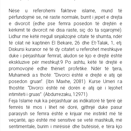
Nëse u referohemi fakteve islame, mund të
përfundojmë se, në raste normale, burrit i jepet e drejta
e divorcit (edhe pse femra posedon të drejtën e
kërkimit të divorcit në disa raste, siç do ta sqarojmë).
Lidhur me këtë rregull sinjalizojnë citate të shumta, ndër
të cilat në kaptinën El Bekare, 26 dhe Et-Talak, 1, etj.
Diskursi kuranor në të dy citatet u referohet meshkujve
duke i përjashtuar femrat, aludon se kjo e drejtë është
ekskluzive për meshkujt.9 Po ashtu, këtë të drejtë e
promovojnë edhe thëniet profetike. Ndër të tjera,
Muhamedi a.s thotë: “Divorci është e drejtë e atij që
posedon gruan”. (Ibn Maxhe, 2081). Kurse Umeri r.a
thoshte: “Divorci është në dorën e atij që i lejohet
intimiteti i gruas”. (Abdurrezaku, 12971).
Feja Islame nuk ka përjashtuar as indikatorë të tjerë që
femrës të mos i lihet në dorë, gjithnjë duke pasur
parasysh se femra është e krijuar me instinkt më të
veçantë, ajo është më sensitive se vetë mashkulli, më
sentimentale, burim i mirësisë dhe butësisë, e tëra kjo