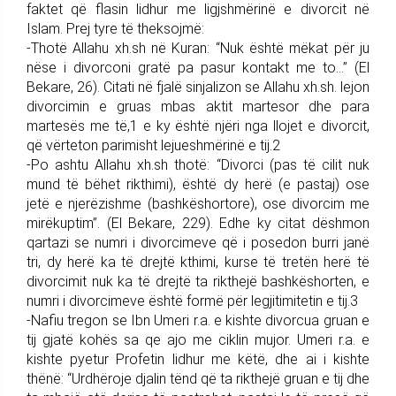
faktet që flasin lidhur me ligjshmërinë e divorcit në
Islam. Prej tyre të theksojmë:
-Thotë Allahu xh.sh në Kuran: “Nuk është mëkat për ju
nëse i divorconi gratë pa pasur kontakt me to...” (El
Bekare, 26). Citati në fjalë sinjalizon se Allahu xh.sh. lejon
divorcimin e gruas mbas aktit martesor dhe para
martesës me të,1 e ky është njëri nga llojet e divorcit,
që vërteton parimisht lejueshmërinë e tij.2
-Po ashtu Allahu xh.sh thotë: “Divorci (pas të cilit nuk
mund të bëhet rikthimi), është dy herë (e pastaj) ose
jetë e njerëzishme (bashkëshortore), ose divorcim me
mirëkuptim”. (El Bekare, 229). Edhe ky citat dëshmon
qartazi se numri i divorcimeve që i posedon burri janë
tri, dy herë ka të drejtë kthimi, kurse të tretën herë të
divorcimit nuk ka të drejtë ta rikthejë bashkëshorten, e
numri i divorcimeve është formë për legjitimitetin e tij.3
-Nafiu tregon se Ibn Umeri r.a. e kishte divorcua gruan e
tij gjatë kohës sa qe ajo me ciklin mujor. Umeri r.a. e
kishte pyetur Profetin lidhur me këtë, dhe ai i kishte
thënë: “Urdhëroje djalin tënd që ta rikthejë gruan e tij dhe