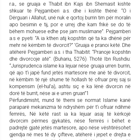
r.a., se gruaja e Thabit ibn Kajs ibn Shemasit kishte
shkuar te Pejgamberi a.s. dhe i kishte thënë: “O i
Dërguari i Allahut, unë nuk e qortoj burrin tim për moralin
apo besimin e tij, por e urrej dhe kam frikë se do të
bëhem mohuese edhe pse jam muslimane”. Pejgamberi
a.s e pyeti: “A ia kthen atij kopshtin që ta ka dhënë për
mehr në këmbim të divorcit?” ’Gruaja e pranoi këtë. Dhe
atëherë Pejgamberi a.s. i tha Thabitit: “Pranoje kopshtin
dhe divorcoje atë”. (Buhariu, 5276). Thotë Ibn Rushdiu:
“Jurisprudenca islame ka lejuar nëse gruaja urren burrin,
që ajo t’i japë fund jetës martesore me anë të divorcit,
në këmbim të një shume të hollash të ofruar prej saj si
kompensim (el-hul’a), ashtu siç e ka lënë divorcin në
dorë të burrit, nëse ai e urren gruan”1
Përfundimisht, mund të themi se normat Islame kanë
paraparë mekanizma të ndryshëm për t’i ofruar ndihmë
femrës,. Në këtë rast ia ka lejuar asaj të kërkojë
divorcim përmes gjykatës, nëse femrës i bëhet e
padrejtë gjatë jetës martesore, apo nëse vështirësohet
gjendja në mes të dy çifteve, atëherë i jepet e drejta e