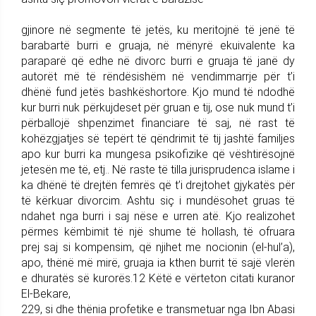
gjinore në segmente të jetës, ku meritojnë të jenë të
barabartë burri e gruaja, në mënyrë ekuivalente ka
paraparë që edhe në divorc burri e gruaja të janë dy
autorët më të rëndësishëm në vendimmarrje për t’i
dhënë fund jetës bashkëshortore. Kjo mund të ndodhë
kur burri nuk përkujdeset për gruan e tij, ose nuk mund t’i
përballojë shpenzimet financiare të saj, në rast të
kohëzgjatjes së tepërt të qëndrimit të tij jashtë familjes
apo kur burri ka mungesa psikofizike që vështirësojnë
jetesën me të, etj.. Në raste të tilla jurisprudenca islame i
ka dhënë të drejtën femrës që t’i drejtohet gjykatës për
të kërkuar divorcim. Ashtu siç i mundësohet gruas të
ndahet nga burri i saj nëse e urren atë. Kjo realizohet
përmes këmbimit të një shume të hollash, të ofruara
prej saj si kompensim, që njihet me nocionin (el-hul’a),
apo, thënë më mirë, gruaja ia kthen burrit të sajë vlerën
e dhuratës së kurorës.12 Këtë e vërteton citati kuranor
El-Bekare,
229, si dhe thënia profetike e transmetuar nga Ibn Abasi