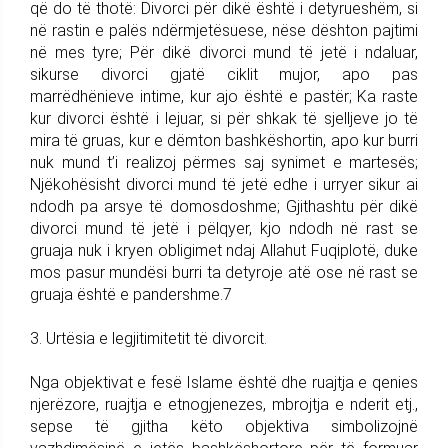
që do të thotë: Divorci për dikë është i detyrueshëm, si
në rastin e palës ndërmjetësuese, nëse dështon pajtimi
në mes tyre; Për dikë divorci mund të jetë i ndaluar,
sikurse divorci gjatë ciklit mujor, apo pas
marrëdhënieve intime, kur ajo është e pastër; Ka raste
kur divorci është i lejuar, si për shkak të sjelljeve jo të
mira të gruas, kur e dëmton bashkëshortin, apo kur burri
nuk mund t’i realizoj përmes saj synimet e martesës;
Njëkohësisht divorci mund të jetë edhe i urryer sikur ai
ndodh pa arsye të domosdoshme; Gjithashtu për dikë
divorci mund të jetë i pëlqyer, kjo ndodh në rast se
gruaja nuk i kryen obligimet ndaj Allahut Fuqiplotë, duke
mos pasur mundësi burri ta detyroje atë ose në rast se
gruaja është e pandershme.7
3. Urtësia e legjitimitetit të divorcit.
Nga objektivat e fesë Islame është dhe ruajtja e qenies
njerëzore, ruajtja e etnogjenezes, mbrojtja e nderit etj.,
sepse të gjitha këto objektiva simbolizojnë