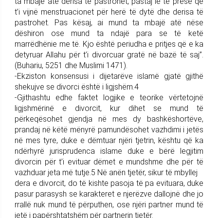
ta mbajë atë derisa të pastrohet, pastaj le të presë që
t’i vijnë menstruacionet për herë të dytë dhe derisa të
pastrohet. Pas kësaj, ai mund ta mbajë atë nëse
dëshiron ose mund ta ndajë para se të ketë
marrëdhënie me të. Kjo është periudha e pritjes që e ka
detyruar Allahu për t’i divorcuar gratë në bazë të saj”.
(Buhariu, 5251 dhe Muslimi 1471).
-Ekziston konsensusi i dijetarëve islamë gjatë gjithë
shekujve se divorci është i ligjshëm.4
-Gjithashtu edhe faktet logjike e teorike vërtetojnë
ligjshmërinë e divorcit, kur dihet se mund të
përkeqësohet gjendja në mes dy bashkëshortëve,
prandaj në këtë mënyrë pamundësohet vazhdimi i jetës
në mes tyre, duke e dëmtuar njëri tjetrin, kështu që ka
ndërhyrë jurisprudenca islame duke e bërë legjitim
divorcin për t’i evituar dëmet e mundshme dhe për të
vazhduar jeta më tutje.5 Në anën tjetër, sikur të mbyllej
dera e divorcit, do të kishte pasoja të pa evituara, duke
pasur parasysh se karakteret e njerëzve dallojnë dhe jo
rrallë nuk mund të përputhen, ose njëri partner mund të
jetë i papërshtatshëm për partnerin tjetër.