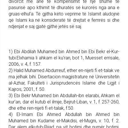
divorcit me anë të kompensimit të një shume të
pasurisë apo kthimit të dhuratës së kurorës nga ana e
gruas-elhul’a. Të gjitha këto veprime të Islamit aludojnë
që Islami ka në konsideratë të drejtat e femrës si dhe
ndjenjat e saj gjatë gjithë jetës së saj.
1) Ebi Abdilah Muhamed bin Ahmed bin Ebi Bekr el-Kur-
tubi.Elxhamia li ahkam el ku’ran, bot 1, Muesset errisale,
2006, v. 4, f. 157.
2) Halid Muhamed Abdurreuf, ether en-nijeti fi et-talak ve
ma jelhak bihi. Disertacion magjistrature në Universitetin
al-Azhar, Fakulteti i Jurisprudencës Islame dhe Ligjit i
Kajros, 2001, f. 50.
3) Ebi Bekr Muhamed bin Abdullah-ibn elarabi, Ahkam el
kur’an, dar el kutub el ilmije, Bejrut-Liban, v. 1, f. 257-260,
dhe ethe ren-nijeti fi et-talak, f.50.
4) El-Imam Ebi Ahmed Abdullah bin Ahmed bin
Muhamed bin Kudame el-Makdisi, el-Mugni, v. 10, f. 2.
Dar alem elkutub-Rijad, pa vit botimi dhe numër botimi.