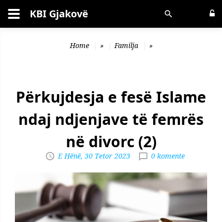
KBI Gjakovë
Kërko
Home
»
Familja
»
Përkujdesja e fesë Islame
ndaj ndjenjave të femrës
në divorc (2)
E Hënë, 30 Tetor 2023
0 komente