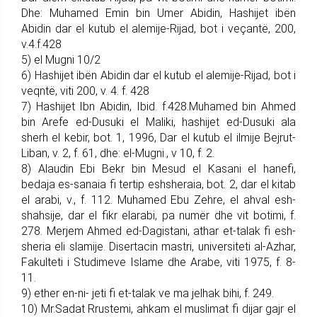
Dhe: Muhamed Emin bin Umer Abidin, Hashijet ibën
Abidin dar el kutub el alemije-Rijad, bot i veçantë, 200,
v.4.f.428
5) el Mugni 10/2
6) Hashijet ibën Abidin dar el kutub el alemije-Rijad, bot i
veqntë, viti 200, v. 4. f. 428
7) Hashijet Ibn Abidin, Ibid. f.428.Muhamed bin Ahmed
bin Arefe ed-Dusuki el Maliki, hashijet ed-Dusuki ala
sherh el kebir, bot. 1, 1996, Dar el kutub el ilmije Bejrut-
Liban, v. 2, f. 61, dhe: el-Mugni., v 10, f. 2.
8) Alaudin Ebi Bekr bin Mesud el Kasani el hanefi,
bedaja es-sanaia fi tertip eshsheraia, bot. 2, dar el kitab
el arabi, v., f. 112. Muhamed Ebu Zehre, el ahval esh-
shahsije, dar el fikr elarabi, pa numër dhe vit botimi, f.
278. Merjem Ahmed ed-Dagistani, athar et-talak fi esh-
sheria eli slamije. Disertacin mastri, universiteti al-Azhar,
Fakulteti i Studimeve Islame dhe Arabe, viti 1975, f. 8-
11.
9) ether en-ni- jeti fi et-talak ve ma jelhak bihi, f. 249.
10) Mr.Sadat Rrustemi, ahkam el muslimat fi dijar gajr el