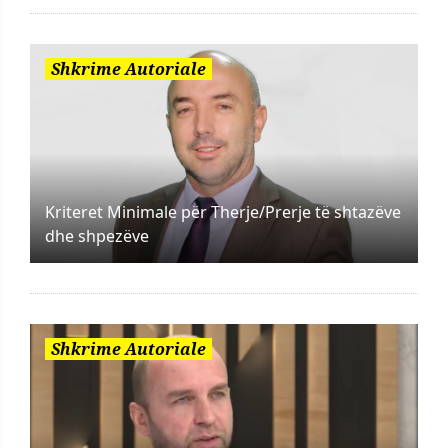
Shkrime Autoriale
Kriteret Minimale për Therje/Prerje të shtazëve
dhe shpezëve
Shkrime Autoriale