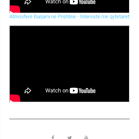
Atmosferë Barjami në Prishtinë - Intervistë me qytetarët