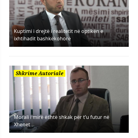
Kuptimi i drejtë i realitetit në optikën e
ixhtihadit bashkëkohorë
Shkrime Autoriale
Morali i mirë është shkak për t’u futur në
Xhenet