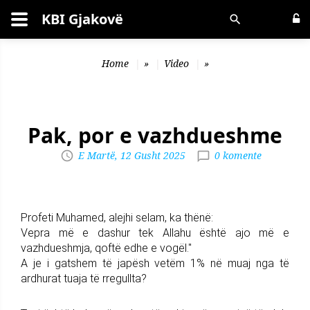
KBI Gjakovë
Kërko
Home
»
Video
»
Pak, por e vazhdueshme
E Martë, 12 Gusht 2025
0 komente
Profeti Muhamed, alejhi selam, ka thënë:
Vepra më e dashur tek Allahu është ajo më e
vazhdueshmja, qoftë edhe e vogël."
A je i gatshem të japësh vetëm 1% në muaj nga të
ardhurat tuaja të rregullta?