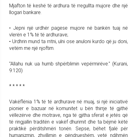
Mjafton të keshë të ardhura të rregullta mujore dhe një
llogari bankare.
• Jepni një urdhër pagese mujore në bankën tuaj në
vlerën e 1% të të ardhurave;
• Urdhrin mund ta rritni, ulni ose anuloni kurdo që ju doni,
vetëm me një njoftim.
"Allahu nuk ua humb shpërblimin vepërmirëve." (Kurani,
9:120)
* * * * *
Vakëflënia 1% të të ardhurave në muaj, si një iniciativë
pionier e bazuar në komunitet u bën thirrje të gjithë
vëllezërve dhe motrave, nga të gjitha sferat e jetës që
të ringjallin traditën e vakëf dhurimit dhe ta bëjmë këtë
praktikë përditshmëri tonën. Sepse, bëhet fjalë për
humanizmin, zhvillimin e qëndrueshëm, vetë ndihmën