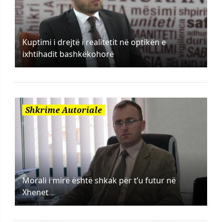
Kuptimi i drejtë i realitetit në optikën e
ixhtihadit bashkëkohorë
Shkrime Autoriale
Morali i mirë është shkak për t’u futur në
Xhenet