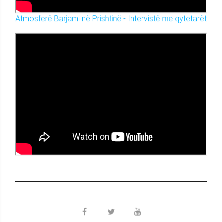
Atmosferë Barjami në Prishtinë - Intervistë me qytetarët