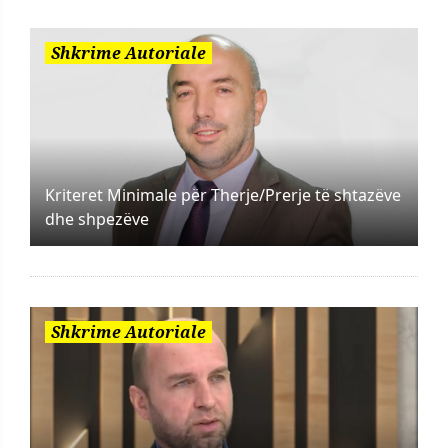
Shkrime Autoriale
Kriteret Minimale për Therje/Prerje të shtazëve
dhe shpezëve
Shkrime Autoriale