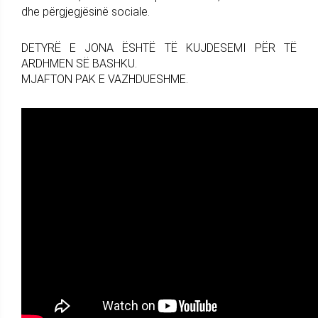
dhe përgjegjësinë sociale.
DETYRË E JONA ËSHTË TË KUJDESEMI PËR TË
ARDHMEN SË BASHKU.
MJAFTON PAK E VAZHDUESHME.