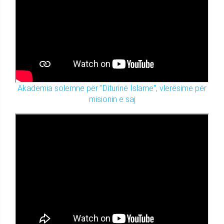
Akademia solemne për "Diturinë Islame", vlerësime për
misionin e saj