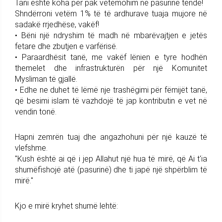
Tani është koha për pak vetëmohim në pasurinë tënde!
Shndërroni vetëm 1% të të ardhurave tuaja mujore në
sadakë rrjedhëse, vakëf!
• Bëni një ndryshim të madh në mbarëvajtjen e jetës
fetare dhe zbutjen e varfërisë.
• Paraardhësit tanë, me vakëf lënien e tyre hodhën
themelet dhe infrastrukturën për një Komunitet
Mysliman të gjallë.
• Edhe ne duhet të lëmë nje trashëgimi për fëmijët tanë,
që besimi islam të vazhdojë të jap kontributin e vet në
vendin tonë.
Hapni zemrën tuaj dhe angazhohuni për një kauzë të
vlefshme.
"Kush është ai që i jep Allahut një hua të mirë, që Ai t'ia
shumëfishojë atë (pasurinë) dhe ti japë një shpërblim të
mirë."
Kjo e mirë kryhet shumë lehtë: