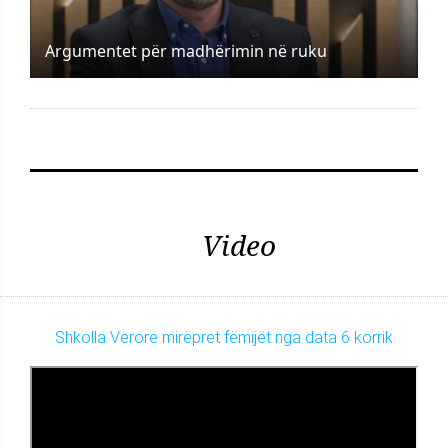
Argumentet për madhërimin në ruku
Video
Shkolla Verore mirëpret fëmijët nga data 6 korrik