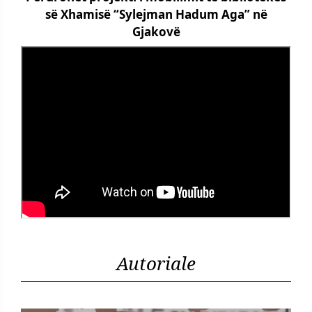
së Xhamisë “Sylejman Hadum Aga” në
Gjakovë
Autoriale