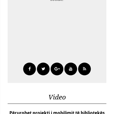
Video
Përurohet projekti i mobilimit të bibliotekës