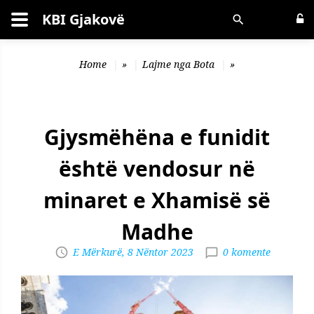
KBI Gjakovë
Kërko
Home
»
Lajme nga Bota
»
Gjysmëhëna e funidit
është vendosur në
minaret e Xhamisë së
Madhe
E Mërkurë, 8 Nëntor 2023
0 komente