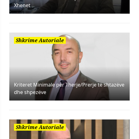
Xhenet
Shkrime Autoriale
Kriteret Minimale për Therje/Prerje të shtazëve
dhe shpezëve
Shkrime Autoriale