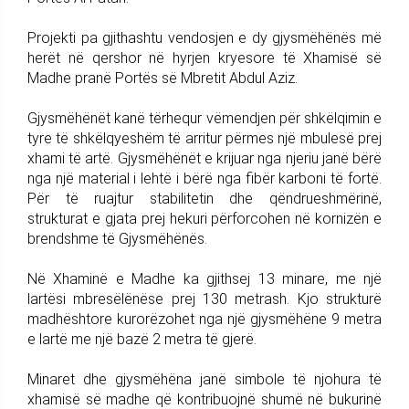
Projekti pa gjithashtu vendosjen e dy gjysmëhënës më
herët në qershor në hyrjen kryesore të Xhamisë së
Madhe pranë Portës së Mbretit Abdul Aziz.
Gjysmëhënët kanë tërhequr vëmendjen për shkëlqimin e
tyre të shkëlqyeshëm të arritur përmes një mbulesë prej
xhami të artë. Gjysmëhënët e krijuar nga njeriu janë bërë
nga një material i lehtë i bërë nga fibër karboni të fortë.
Për të ruajtur stabilitetin dhe qëndrueshmërinë,
strukturat e gjata prej hekuri përforcohen në kornizën e
brendshme të Gjysmëhënës.
Në Xhaminë e Madhe ka gjithsej 13 minare, me një
lartësi mbresëlënëse prej 130 metrash. Kjo strukturë
madhështore kurorëzohet nga një gjysmëhëne 9 metra
e lartë me një bazë 2 metra të gjerë.
Minaret dhe gjysmëhëna janë simbole të njohura të
xhamisë së madhe që kontribuojnë shumë në bukurinë