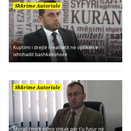
Shkrime Autoriale
Kuptimi i drejtë i realitetit në optikën e
ixhtihadit bashkëkohorë
Shkrime Autoriale
Morali i mirë është shkak për t’u futur në