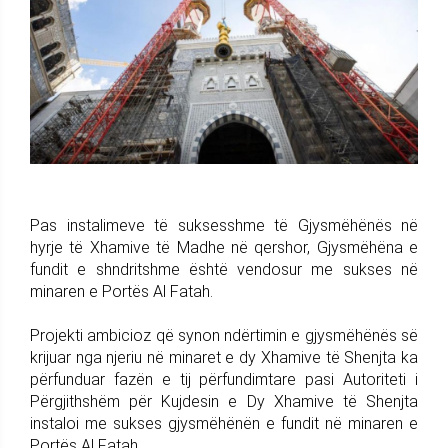
Pas instalimeve të suksesshme të Gjysmëhënës në
hyrje të Xhamive të Madhe në qershor, Gjysmëhëna e
fundit e shndritshme është vendosur me sukses në
minaren e Portës Al Fatah.
Projekti ambicioz që synon ndërtimin e gjysmëhënës së
krijuar nga njeriu në minaret e dy Xhamive të Shenjta ka
përfunduar fazën e tij përfundimtare pasi Autoriteti i
Përgjithshëm për Kujdesin e Dy Xhamive të Shenjta
instaloi me sukses gjysmëhënën e fundit në minaren e
Portës Al Fatah.