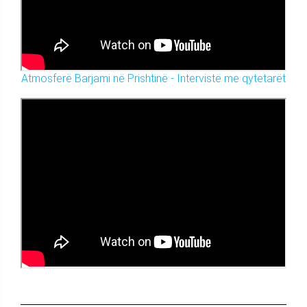
Atmosferë Barjami në Prishtinë - Intervistë me qytetarët