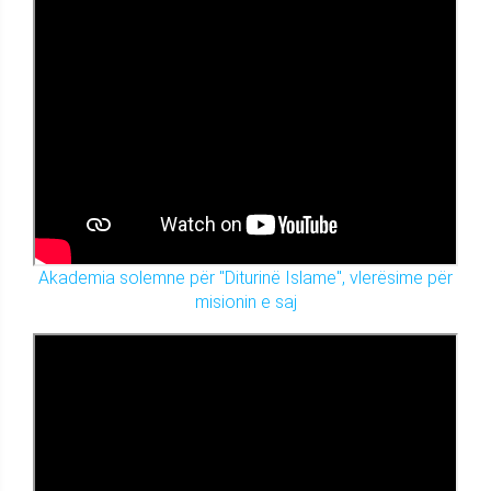
Akademia solemne për "Diturinë Islame", vlerësime për
misionin e saj