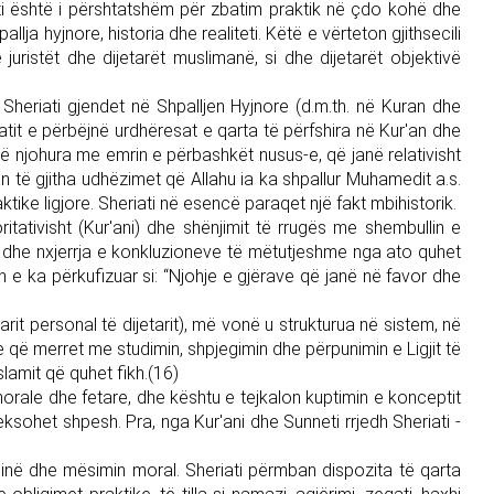
ati është i përshtatshëm për zbatim praktik në çdo kohë dhe
llja hyjnore, historia dhe realiteti. Këtë e vërteton gjithsecili
 juristët dhe dijetarët muslimanë, si dhe dijetarët objektivë
 Sheriati gjendet në Shpalljen Hyjnore (d.m.th. në Kuran dhe
atit e përbëjnë urdhëresat e qarta të përfshira në Kur'an dhe
 të njohura me emrin e përbashkët nusus-e, që janë relativisht
ban të gjitha udhëzimet që Allahu ia ka shpallur Muhamedit a.s.
ktike ligjore. Sheriati në esencë paraqet një fakt mbihistorik.
itativisht (Kur'ani) dhe shënjimit të rrugës me shembullin e
me dhe nxjerrja e konkluzioneve të mëtutjeshme nga ato quhet
hun e ka përkufizuar si: “Njohje e gjërave që janë në favor dhe
arit personal të dijetarit), më vonë u strukturua në sistem, në
re që merret me studimin, shpjegimin dhe përpunimin e Ligjit të
lamit që quhet fikh.(16)
orale dhe fetare, dhe kështu e tejkalon kuptimin e konceptit
eksohet shpesh. Pra, nga Kur'ani dhe Sunneti rrjedh Sheriati -
inë dhe mësimin moral. Sheriati përmban dispozita të qarta