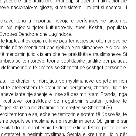
gjyqësore dhe kulturore. Prandaj, shoqëria multinacionale
e nacionalo-religjioze, kurse sistemi i miletit si shembull i
tokave tona u imponua nevoja e përfshirjes në sistemet
 një mjedisi tjetër kulturoro-civilizues. Kështu, popullata
ë Evropës Qendrore dhe Juglindore.
e të kuptuarit evropian u krye pas tërheqjes së otomanëve në
 thellë në të menduarit dhe sjelljen e muslimanëve. Ajo çoi në
ë në mendimin juridik islam dhe në praktikën e muslimanëve. Si
bjes së territoreve, teoria postklasike juridike për pakicat
lefshmërinë e të drejtës së Sheriatit në çështjet personale.
patur të drejtën e mbrojtjes së myslimanëve që jetonin nën
 të atëhershëm të pranuar në përgjithësi, zbatimi i ligjit të
manëve ishte një shenjë e lirisë së besimit islam. Prandaj, nga
 kushteve kontraktuale që rregullonin situatën juridike të
qën klauzola në zbatimin e të drejtës së Sheriatit.(8)
roi territorin e saj edhe në territorin e sotëm të Kosovës, të
en e popullsisë muslimane nën sundimin serb. Obligimin e saj
ë cilat do të mbroheshin të drejtat e lirisë fetare për të gjithë
e qytetarët e besimit mysliman, Serbia e kreu me Ligjin për