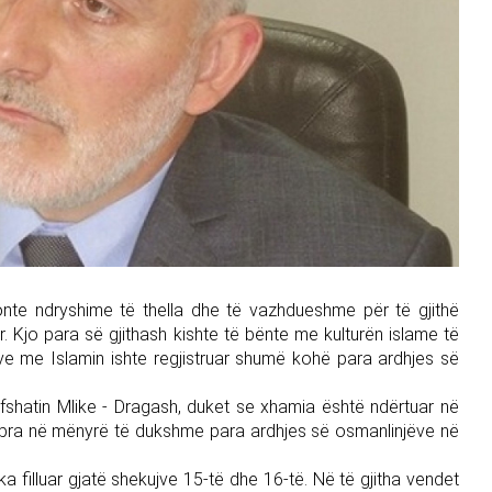
onte ndryshime të thella dhe të vazhdueshme për të gjithë
ar. Kjo para së gjithash kishte të bënte me kulturën islame të
ëve me Islamin ishte regjistruar shumë kohë para ardhjes së
fshatin Mlike - Dragash, duket se xhamia është ndërtuar në
, pra në mënyrë të dukshme para ardhjes së osmanlinjëve në
a filluar gjatë shekujve 15-të dhe 16-të. Në të gjitha vendet