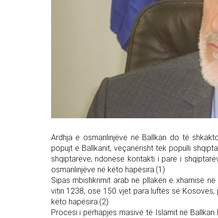
Ardhja e osmanlinjëve në Ballkan do të shkakt
popujt e Ballkanit, veçanërisht tek populli shqipt
shqiptarëve, ndonëse kontakti i parë i shqiptar
osmanlinjëve në këto hapësira.(1)
Sipas mbishkrimit arab në pllakën e xhamisë në 
vitin 1238, ose 150 vjet para luftës së Kosovës
këto hapësira.(2)
Procesi i përhapjes masive të Islamit në Ballkan k