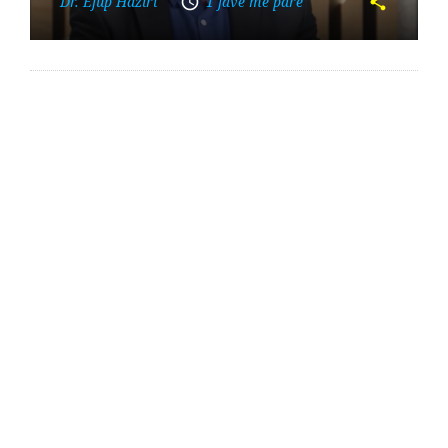
Dr. Ejup Haziri
1 javë më parë