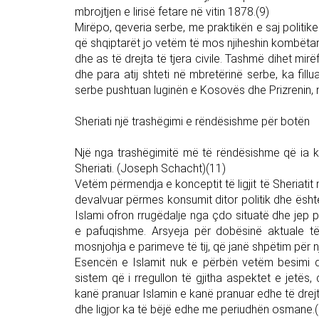
mbrojtjen e lirisë fetare në vitin 1878.(9)
Mirëpo, qeveria serbe, me praktikën e saj politi
që shqiptarët jo vetëm të mos njiheshin kombëtari
dhe as të drejta të tjera civile. Tashmë dihet mirëfi
dhe para atij shteti në mbretërinë serbe, ka fill
serbe pushtuan luginën e Kosovës dhe Prizrenin,
Sheriati një trashëgimi e rëndësishme për botën
Një nga trashëgimitë më të rëndësishme që ia ka l
Sheriati. (Joseph Schacht)(11)
Vetëm përmendja e konceptit të ligjit të Sheriati
devalvuar përmes konsumit ditor politik dhe është 
Islami ofron rrugëdalje nga çdo situatë dhe jep 
e pafuqishme. Arsyeja për dobësinë aktuale t
mosnjohja e parimeve të tij, që janë shpëtim për 
Esencën e Islamit nuk e përbën vetëm besimi dh
sistem që i rregullon të gjitha aspektet e jetës,
kanë pranuar Islamin e kanë pranuar edhe të drejtë
dhe ligjor ka të bëjë edhe me periudhën osmane.