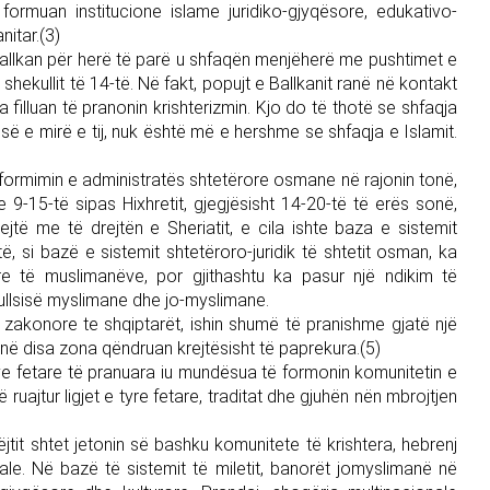
ormuan institucione islame juridiko-gjyqësore, edukativo-
itar.(3)
allkan për herë të parë u shfaqën menjëherë me pushtimet e
 shekullit të 14-të. Në fakt, popujt e Ballkanit ranë në kontakt
filluan të pranonin krishterizmin. Kjo do të thotë se shfaqja
jesë e mirë e tij, nuk është më e hershme se shfaqja e Islamit.
formimin e administratës shtetërore osmane në rajonin tonë,
 9-15-të sipas Hixhretit, gjegjësisht 14-20-të të erës sonë,
ejtë me të drejtën e Sheriatit, e cila ishte baza e sistemit
ë, si bazë e sistemit shtetëroro-juridik të shtetit osman, ka
re të muslimanëve, por gjithashtu ka pasur një ndikim të
llsisë myslimane dhe jo-myslimane.
ta zakonore te shqiptarët, ishin shumë të pranishme gjatë një
në disa zona qëndruan krejtësisht të paprekura.(5)
e fetare të pranuara iu mundësua të formonin komunitetin e
në ruajtur ligjet e tyre fetare, traditat dhe gjuhën nën mbrojtjen
jtit shtet jetonin së bashku komunitete të krishtera, hebrenj
ale. Në bazë të sistemit të miletit, banorët jomyslimanë në