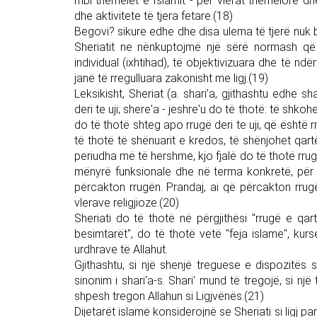
mbi themelet e Islamit - për vlerat themelore dhe 
dhe aktivitete të tjera fetare.(18)
Begovi? sikure edhe dhe disa ulema të tjerë nuk bë
Sheriatit ne nënkuptojmë një sërë normash që 
individual (ixhtihad), të objektivizuara dhe të ndër
janë të rregulluara zakonisht me ligj.(19)
Leksikisht, Sheriat (a. shari’a, gjithashtu edhe sh
deri te uji; shere'a - jeshre'u do të thotë: të shkohe
do të thotë shteg apo rrugë deri te uji, që është rr
të thotë të shënuarit e kredos, të shënjohet qartë
periudha më të hershme, kjo fjalë do të thotë rrug
mënyrë funksionale dhe në terma konkretë, për t
përcakton rrugën. Prandaj, ai që përcakton rrug
vlerave religjioze.(20)
Sheriati do të thotë në përgjithësi "rrugë e qar
besimtarët", do të thotë vetë "feja islame", kurse 
urdhrave të Allahut.
Gjithashtu, si një shenjë treguese e dispozitës
sinonim i shari'a-s. Shari' mund të tregojë, si një
shpesh tregon Allahun si Ligjvënës.(21)
Dijetarët islamë konsiderojnë se Sheriati si ligj pa