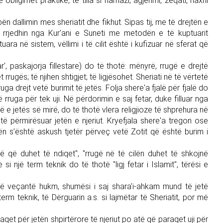
obligimet praktike, të tilla si namazi, agjërimi, zeqati, haxhi
n dallimin mes sheriatit dhe fikhut. Sipas tij, me të drejtën e
rrjedhin nga Kur'ani e Suneti me metodën e të kuptuarit
tuara në sistem, vëllimi i të cilit është i kufizuar në sferat që
ar', paskajorja fillestare) do të thotë: mënyrë, rrugë e drejtë
t rrugës; të njihen shtigjet; të ligjësohet. Sheriati në të vërtetë
uga drejt vetë burimit të jetës. Folja shere'a fjalë për fjalë do
 rruga për tek uji. Në përdorimin e saj fetar, duke filluar nga
ë e jetës së mirë, do të thotë vlera religjioze të shprehura në
ë përmirësuar jetën e njeriut. Kryefjala shere'a tregon ose
ën s’është askush tjetër përveç vetë Zotit që është burim i
të që duhet të ndiqet", "rrugë në të cilën duhet të shkojnë
si një term teknik do të thotë "ligj fetar i Islamit", tërësi e
 së veçantë hukm, shumësi i saj shara'i-ahkam mund të jetë
 term teknik, të Dërguarin a.s. si lajmëtar të Sheriatit, por më
raqet për jetën shpirtërore të njeriut po atë që paraqet uji për