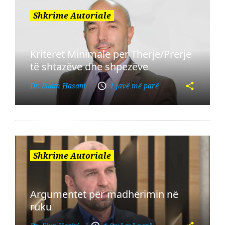
Shkrime Autoriale
Kriteret Minimale për Therje/Prerje
të shtazëve dhe shpezëve
Dr. Islam Hasani
1 javë më parë
Shkrime Autoriale
Argumentet për madhërimin në
ruku