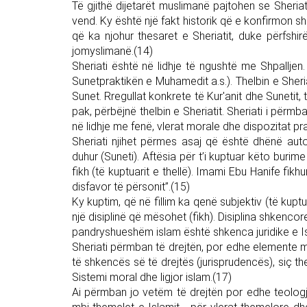
Të gjithë dijetarët muslimanë pajtohen se Sheri
vend. Ky është një fakt historik që e konfirmon shpa
që ka njohur thesaret e Sheriatit, duke përfshirë
jomyslimanë.(14)
Sheriati është në lidhje të ngushtë me Shpalljen.
Sunetpraktikën e Muhamedit a.s.). Thelbin e Sheri
Sunet. Rregullat konkrete të Kur'anit dhe Sunetit,
pak, përbëjnë thelbin e Sheriatit. Sheriati i përm
në lidhje me fenë, vlerat morale dhe dispozitat pra
Sheriati njihet përmes asaj që është dhënë autor
duhur (Suneti). Aftësia për t’i kuptuar këto buri
fikh (të kuptuarit e thellë). Imami Ebu Hanife fik
disfavor të përsonit”.(15)
Ky kuptim, që në fillim ka qenë subjektiv (të kuptu
një disiplinë që mësohet (fikh). Disiplina shkenco
pandryshueshëm islam është shkenca juridike e Is
Sheriati përmban të drejtën, por edhe elemente m
të shkencës së të drejtës (jurisprudencës), siç th
Sistemi moral dhe ligjor islam.(17)
Ai përmban jo vetëm të drejtën por edhe teologj