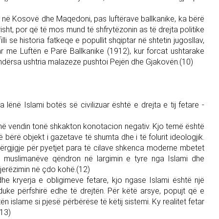
ke në Kosovë dhe Maqedoni, pas luftërave ballkanike, ka bërë
sht, por që të mos mund të shfrytëzonin as të drejta politike
lli se historia fatkeqe e popullit shqiptar në shtetin jugosllav,
uar me Luftën e Parë Ballkanike (1912), kur forcat ushtarake
 ndërsa ushtria malazeze pushtoi Pejën dhe Gjakovën.(10)
ënë Islami botës së civilizuar është e drejta e tij fetare -
t në vendin tonë shkakton konotacion negativ. Kjo temë është
bërë objekt i gazetave të shumta dhe i të folurit ideologjik.
përgjigje për pyetjet para të cilave shkenca moderne mbetet
ë muslimanëve qëndron në largimin e tyre nga Islami dhe
njerëzimin në çdo kohë.(12)
e kryerja e obligimeve fetare, kjo ngase Islami është një
 duke përfshirë edhe të drejtën. Për këtë arsye, popujt që e
n islame si pjesë përbërëse të këtij sistemi. Ky realitet fetar
(13)