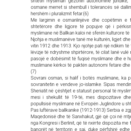
shtetin mysliman gëzonin autonominë juridike, 
osmane merret si shembull i tolerancës së dallimev
hershëm i pluralizmit fetar.(6)
Me largimin e osmanlinjëve dhe copëtimin e 
shtetërore dhe ligjore të popujve që i përkisnin
myslimane në Ballkan kaloi në sferën kulturore t
Njohja e muslimanëve tanë me kulturën, ligjet dh
vitin 1912 dhe 1913. Kjo njohje pati një ndikim të
lëvizje të ndryshme shpirtërore, të cilat lanë vul
pasojë e dobësimit të fuqisë myslimane dhe e hum
muslimane kërkoi të paktën autonomi fetare dhe v
(7)
Sovrani osman, si halif i botës muslimane, ka 
sovranitetin e vendeve jo-islamike. Sipas mendimit
Sheriatit në çështjet e statusit personal të mysli
mesi i shekullit të 19-të, mes dispozitave dhe
popullsisë myslimane në Evropën Juglindore u shfa
Pas luftërave ballkanike (1912-1913) Serbia e zgje
Maqedonisë dhe të Sanxhakut, gjë që çoi në rritj
nga Kongresi i Berlinit, që të nxirrte dispozita me t
banorët në territorin e saj, duke përfshirë edh