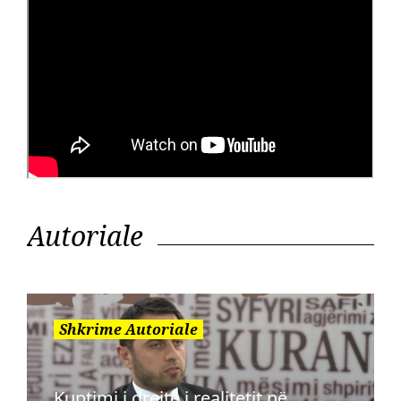
Autoriale
Shkrime Autoriale
Kuptimi i drejtë i realitetit në