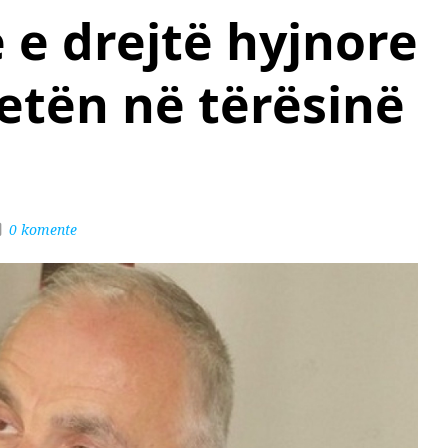
ë e drejtë hyjnore
jetën në tërësinë
0 komente