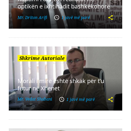
optikën e ixhtihadit bashkëkohorë
Mr. Driton Arifi
1 javë më parë
Shkrime Autoriale
Morali i mirë është shkak për t’u
futur në Xhenet
Mr. Vedat Shabani
1 javë më parë