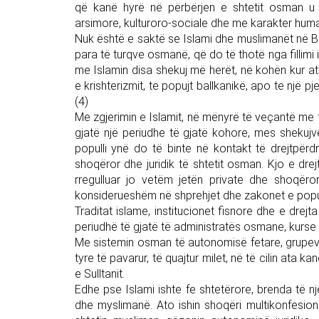
që kanë hyrë në përbërjen e shtetit osman u f
arsimore, kulturoro-sociale dhe me karakter human
Nuk është e saktë se Islami dhe muslimanët në B
para të turqve osmanë, që do të thotë nga fillimi i
me Islamin disa shekuj më herët, në kohën kur ata 
e krishterizmit, te popujt ballkanikë, apo te një p
(4)
Me zgjerimin e Islamit, në mënyrë të veçantë me 
gjatë një periudhe të gjatë kohore, mes shekujve
populli ynë do të binte në kontakt të drejtpërdr
shoqëror dhe juridik të shtetit osman. Kjo e drejt
rregulluar jo vetëm jetën private dhe shoqëro
konsiderueshëm në shprehjet dhe zakonet e popu
Traditat islame, institucionet fisnore dhe e drej
periudhë të gjatë të administratës osmane, kurse 
Me sistemin osman të autonomisë fetare, grupev
tyre të pavarur, të quajtur milet, në të cilin ata ka
e Sulltanit.
Edhe pse Islami ishte fe shtetërore, brenda të një
dhe myslimanë. Ato ishin shoqëri multikonfesion